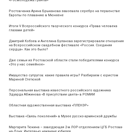
«Росмолодёжь.Гранты»
Ростовчанка Арина Брыканова завоевала серебро на первенстве
Европы по плаванию в Мюнхене
Итоги V Всероссийского творческого конкурса «Права человека
глазами детей»
Дмитрий Кобзев и Ангелина Буланова зарегистрировали отношения
на Всероссийском свадебном фестивале «Россия. Соединяя
сердца». Как это было?
Две семьи из Ростовской области стали победителями конкурса
«Это у нас семейное»
Имущество супругов: какие правила игры? Разбираем с юристом
Мариной Стетюхой
Персональная выставка известного российского художника
Эдуарда Абжинова «В присутствии цвета» в РОМИИ
Областная художественная выставка «ПЛЕНЭР»
Выставка «Связь поколений» в Музее русско-армянской дружбы
Маргарита Тюкина – заведующая 2-м ЛОР-отделением ЦГБ Ростова-
на-Дону. Интервью накануне юбилея