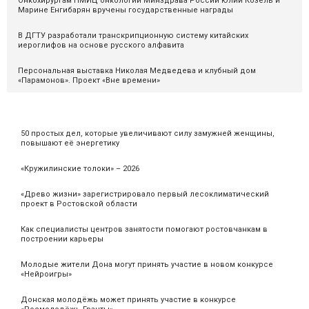
Онкохирургам НМИЦ онкологии Минздрава России Юлии Козель и
Марине Енгибарян вручены государственные награды
В ДГТУ разработали транскрипционную систему китайских
иероглифов на основе русского алфавита
Персональная выставка Николая Медведева и клубный дом
«Парамонов». Проект «Вне времени»
50 простых дел, которые увеличивают силу замужней женщины,
повышают её энергетику
«Кружилинские толоки» – 2026
«Древо жизни» зарегистрировало первый лесоклиматический
проект в Ростовской области
Как специалисты центров занятости помогают ростовчанкам в
построении карьеры
Молодые жители Дона могут принять участие в новом конкурсе
«Нейроигры»
Донская молодёжь может принять участие в конкурсе