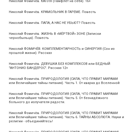
Николай Фомичёв. КАПЛЯ (Памфлет на себя). 16+
Николай Фомичёв. КРАМОЛЬНИК В ГАРЕМЕ. Повесть
Николай Фомичёв. ПАПА, А НАС НЕ УБЬЮТ? Повесть
Николай Фомичёв. ЖИЗНЬ В «МЁРТВОЙ» ЗОНЕ (Записки
чернобыльца). Повесть
Николай ФОМИЧЁВ. КОМПЛЕМЕНТАРНОСТЬ и СИНЕРГИЯ (Сон из
прошлой жизни). Рассказ
Николай Фомичёв. ДЕВУШКА БЕЗ КОМПЛЕКСОВ или БЕДНЫЙ
"АНТОНИО БАНДЕРОС". Рассказ 12+
Николай Фомичёв. ПРИРОДОЛОГИЯ (СИЛА, ЧТО ПРАВИТ МИРАМИ
или Величайшие тайны питания). Часть 1. От кварка до Вселенной
Николай Фомичёв. ПРИРОДОЛОГИЯ (СИЛА, ЧТО ПРАВИТ МИРАМИ
или Величайшие тайны питания). Часть 5. От безнадёжного
больного до излучателя радости.
Николай Фомичёв. ПРИРОДОЛОГИЯ (СИЛА, ЧТО ПРАВИТ МИРАМИ
или Величайшие тайны питания). Часть 6. ТАЙНЫ АБСОЛЮТА. Науки и
религии - объединяйтесь!