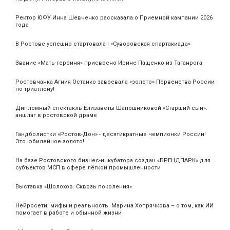
Ректор ЮФУ Инна Шевченко рассказала о Приемной кампании 2026
года
В Ростове успешно стартовала I «Суворовская спартакиада»
Звание «Мать‑героиня» присвоено Ирине Пащенко из Таганрога
Ростовчанка Агния Останко завоевала «золото» Первенства России
по триатлону!
Дипломный спектакль Елизаветы Шапошниковой «Старший сын»:
аншлаг в ростовской драме
Гандболистки «Ростов-Дон» - десятикратные чемпионки России!
Это юбилейное золото!
На базе Ростовского бизнес-инкубатора создан «БРЕНДПАРК» для
субъектов МСП в сфере лёгкой промышленности
Выставка «Шолохов. Сквозь поколения»
Нейросети: мифы и реальность. Марина Хопрячкова – о том, как ИИ
помогает в работе и обычной жизни