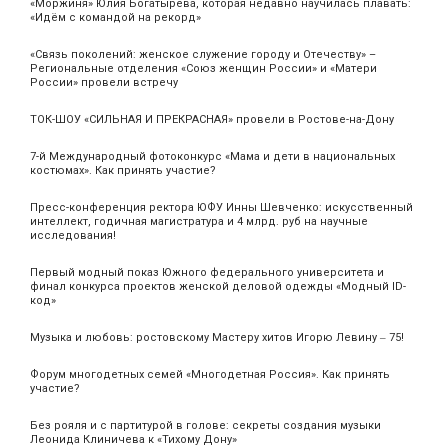
«Моржиня» Юлия Богатырёва, которая недавно научилась плавать:
«Идём с командой на рекорд»
«Связь поколений: женское служение городу и Отечеству» –
Региональные отделения «Союз женщин России» и «Матери
России» провели встречу
ТОК-ШОУ «СИЛЬНАЯ И ПРЕКРАСНАЯ» провели в Ростове-на-Дону
7-й Международный фотоконкурс «Мама и дети в национальных
костюмах». Как принять участие?
Пресс-конференция ректора ЮФУ Инны Шевченко: искусственный
интеллект, годичная магистратура и 4 млрд. руб на научные
исследования!
Первый модный показ Южного федерального университета и
финал конкурса проектов женской деловой одежды «Модный ID-
код»
Музыка и любовь: ростовскому Мастеру хитов Игорю Левину ‒ 75!
Форум многодетных семей «Многодетная Россия». Как принять
участие?
Без рояля и с партитурой в голове: секреты создания музыки
Леонида Клиничева к «Тихому Дону»