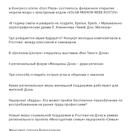
в Конгресс-отеле «Don Plaza» состоялось фееричное открытие
недели моды с культурным кодом «VOLGA FASHION WEEK ROSTOV»
«В годину смуты и разврата не осудите, братья, брата…» Музыкально-
хореографическая драма Л. Клиничева «Тихий Дон. Мелехов»
Где рождаются звуки будущего? Концерт молодых композиторов в
Ростове: между классикой и самоваром.
В «Шолохов-Центре» открылась выставка «Век Тихого Дона»
II региональный форум «Женщины Дона – душа региона»
Три способа сгладить острые углы в общении с законом
Какие региональные меры жилищной поддержки действуют для
жителей Дона
Нацпроект «Кадры». Кто может пройти бесплатное переобучение по
востребованным на рынке труда профессиям?
Новые меры социальной поддержки в Ростове-на-Дону в рамках
регионального проекта «Многодетная семья» нацпроекта «Семья»
Женсовет города Волгодонска