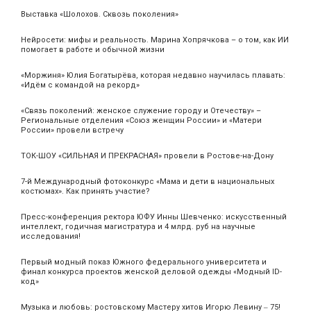
Выставка «Шолохов. Сквозь поколения»
Нейросети: мифы и реальность. Марина Хопрячкова – о том, как ИИ
помогает в работе и обычной жизни
«Моржиня» Юлия Богатырёва, которая недавно научилась плавать:
«Идём с командой на рекорд»
«Связь поколений: женское служение городу и Отечеству» –
Региональные отделения «Союз женщин России» и «Матери
России» провели встречу
ТОК-ШОУ «СИЛЬНАЯ И ПРЕКРАСНАЯ» провели в Ростове-на-Дону
7-й Международный фотоконкурс «Мама и дети в национальных
костюмах». Как принять участие?
Пресс-конференция ректора ЮФУ Инны Шевченко: искусственный
интеллект, годичная магистратура и 4 млрд. руб на научные
исследования!
Первый модный показ Южного федерального университета и
финал конкурса проектов женской деловой одежды «Модный ID-
код»
Музыка и любовь: ростовскому Мастеру хитов Игорю Левину ‒ 75!