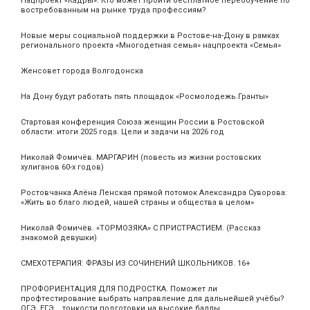
Нацпроект «Кадры». Кто может пройти бесплатное переобучение по
востребованным на рынке труда профессиям?
Новые меры социальной поддержки в Ростове-на-Дону в рамках
регионального проекта «Многодетная семья» нацпроекта «Семья»
Женсовет города Волгодонска
На Дону будут работать пять площадок «Росмолодежь.Гранты»
Стартовая конференция Союза женщин России в Ростовской
области: итоги 2025 года. Цели и задачи на 2026 год
Николай Фомичёв. МАРГАРИН (повесть из жизни ростовских
хулиганов 60-х годов)
Ростовчанка Алёна Ленская прямой потомок Александра Суворова:
«Жить во благо людей, нашей страны и общества в целом»
Николай Фомичёв. «ТОРМОЗЯКА» С ПРИСТРАСТИЕМ. (Рассказ
знакомой девушки)
СМЕХОТЕРАПИЯ: ФРАЗЫ ИЗ СОЧИНЕНИЙ ШКОЛЬНИКОВ. 16+
ПРОФОРИЕНТАЦИЯ ДЛЯ ПОДРОСТКА. Поможет ли
профтестирование выбрать направление для дальнейшей учёбы?
ОГЭ, ЕГЭ... тонкости подготовки на высокие баллы