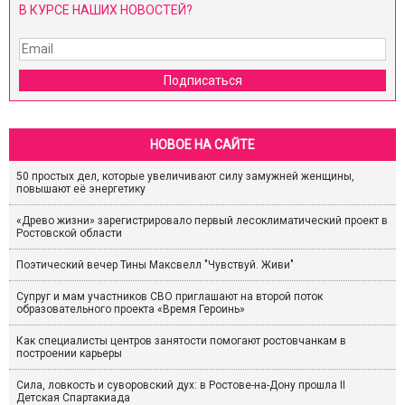
В КУРСЕ НАШИХ НОВОСТЕЙ?
Подписаться
НОВОЕ НА САЙТЕ
50 простых дел, которые увеличивают силу замужней женщины,
повышают её энергетику
«Древо жизни» зарегистрировало первый лесоклиматический проект в
Ростовской области
Поэтический вечер Тины Максвелл "Чувствуй. Живи"
Супруг и мам участников СВО приглашают на второй поток
образовательного проекта «Время Героинь»
Как специалисты центров занятости помогают ростовчанкам в
построении карьеры
Сила, ловкость и суворовский дух: в Ростове-на-Дону прошла II
Детская Спартакиада