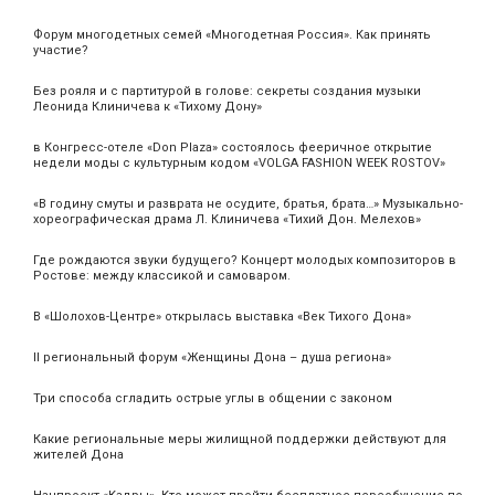
Форум многодетных семей «Многодетная Россия». Как принять
участие?
Без рояля и с партитурой в голове: секреты создания музыки
Леонида Клиничева к «Тихому Дону»
в Конгресс-отеле «Don Plaza» состоялось фееричное открытие
недели моды с культурным кодом «VOLGA FASHION WEEK ROSTOV»
«В годину смуты и разврата не осудите, братья, брата…» Музыкально-
хореографическая драма Л. Клиничева «Тихий Дон. Мелехов»
Где рождаются звуки будущего? Концерт молодых композиторов в
Ростове: между классикой и самоваром.
В «Шолохов-Центре» открылась выставка «Век Тихого Дона»
II региональный форум «Женщины Дона – душа региона»
Три способа сгладить острые углы в общении с законом
Какие региональные меры жилищной поддержки действуют для
жителей Дона