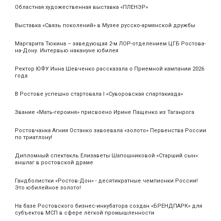
Областная художественная выставка «ПЛЕНЭР»
Выставка «Связь поколений» в Музее русско-армянской дружбы
Маргарита Тюкина – заведующая 2-м ЛОР-отделением ЦГБ Ростова-
на-Дону. Интервью накануне юбилея
Ректор ЮФУ Инна Шевченко рассказала о Приемной кампании 2026
года
В Ростове успешно стартовала I «Суворовская спартакиада»
Звание «Мать‑героиня» присвоено Ирине Пащенко из Таганрога
Ростовчанка Агния Останко завоевала «золото» Первенства России
по триатлону!
Дипломный спектакль Елизаветы Шапошниковой «Старший сын»:
аншлаг в ростовской драме
Гандболистки «Ростов-Дон» - десятикратные чемпионки России!
Это юбилейное золото!
На базе Ростовского бизнес-инкубатора создан «БРЕНДПАРК» для
субъектов МСП в сфере лёгкой промышленности