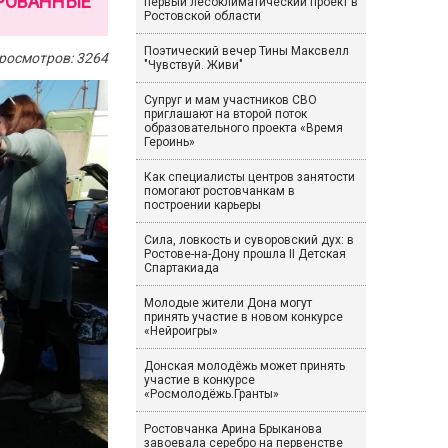
ИРОВАННЫЕ
первый лесоклиматический проект в
Ростовской области
Поэтический вечер Тины Максвелл
росмотров: 3264
"Чувствуй. Живи"
Супруг и мам участников СВО
приглашают на второй поток
образовательного проекта «Время
Героинь»
Как специалисты центров занятости
помогают ростовчанкам в
построении карьеры
Сила, ловкость и суворовский дух: в
Ростове-на-Дону прошла II Детская
Спартакиада
Молодые жители Дона могут
принять участие в новом конкурсе
«Нейроигры»
Донская молодёжь может принять
участие в конкурсе
«Росмолодёжь.Гранты»
Ростовчанка Арина Брыканова
завоевала серебро на первенстве