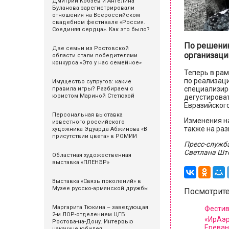
Дмитрий Кобзев и Ангелина
Буланова зарегистрировали
отношения на Всероссийском
свадебном фестивале «Россия.
Соединяя сердца». Как это было?
По решению
Две семьи из Ростовской
организаци
области стали победителями
конкурса «Это у нас семейное»
Теперь в ра
по реализац
Имущество супругов: какие
специализир
правила игры? Разбираем с
юристом Мариной Стетюхой
дегустироват
Евразийского
Персональная выставка
Изменения н
известного российского
также на раз
художника Эдуарда Абжинова «В
присутствии цвета» в РОМИИ
Пресс-служба
Светлана Шт
Областная художественная
выставка «ПЛЕНЭР»
Выставка «Связь поколений» в
Музее русско-армянской дружбы
Посмотрите
Маргарита Тюкина – заведующая
Фестив
2-м ЛОР-отделением ЦГБ
«ИрАэр
Ростова-на-Дону. Интервью
Ереван
накануне юбилея