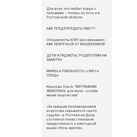
Для всех, кто любит отдых с
пальмами – теперь он есть и в
Ростовской области
КАК ПРЕДУПРЕДИТЬ РАК???
Специалисты ЮФУ рассказывают,
КАК УБЕРЕЧЬСЯ ОТ МОШЕННИКОВ
ДЕТИ И ГАДЖЕТЫ. РОДИТЕЛЯМ НА
ЗАМЕТКУ
МИФЫ и РЕАЛЬНОСТЬ о ВИЧ и
СПИДе
Крылова Ольга: "ВИТРАЖНАЯ
ЖИВОПИСЬ для меня - особая
магия творчества"
«За каждым произведением
искусства скрывается чья-то
судьба»: в Ростове-на-Дону
состоялся показ спектакля,
приуроченного к ежегодной
акции «Ночь музеев»