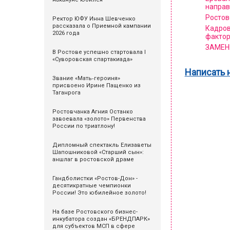
напра
Ростов
Ректор ЮФУ Инна Шевченко
рассказала о Приемной кампании
Кадров
2026 года
фактор
ЗАМЕН
В Ростове успешно стартовала I
«Суворовская спартакиада»
Написать 
Звание «Мать‑героиня»
присвоено Ирине Пащенко из
Таганрога
Ростовчанка Агния Останко
завоевала «золото» Первенства
России по триатлону!
Дипломный спектакль Елизаветы
Шапошниковой «Старший сын»:
аншлаг в ростовской драме
Гандболистки «Ростов-Дон» -
десятикратные чемпионки
России! Это юбилейное золото!
На базе Ростовского бизнес-
инкубатора создан «БРЕНДПАРК»
для субъектов МСП в сфере