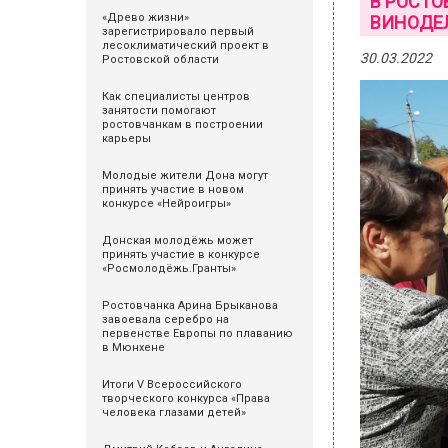
В РОСТ
«Древо жизни»
ВИНОДЕ
зарегистрировало первый
лесоклиматический проект в
30.03.2022
Ростовской области
Как специалисты центров
занятости помогают
ростовчанкам в построении
карьеры
Молодые жители Дона могут
принять участие в новом
конкурсе «Нейроигры»
Донская молодёжь может
принять участие в конкурсе
«Росмолодёжь.Гранты»
Ростовчанка Арина Брыканова
завоевала серебро на
первенстве Европы по плаванию
в Мюнхене
Итоги V Всероссийского
творческого конкурса «Права
человека глазами детей»