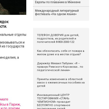
Европы по плаванию в Мюнхене
Международный литературный
фестиваль «На одном языке»
рядок
сти.
циальные отделы
ТЕЛЕФОН ДОВЕРИЯ для детей,
подростков, их родителей и
попечителей 8-800-2000-122
лизовываться и
 из государств
Как обезопасить себя от пожара в
жилом доме и в местах отдыха?
иноделия, а
Дирижёр Михаил Пабузин: «Я –
правнук Римского-Корсакова… по
педагогической линии»
Приняты изменения в областной
закон о ежемесячных пособиях на
детей
Инновационный ЦЕНТР
ТЕСТИРОВАНИЯ «СТАНЬ
рмате
ЧЕМПИОНОМ» проводит
йсы в Париж,
БЕСПЛАТНО спортивное
 и по другим
тестирование детей