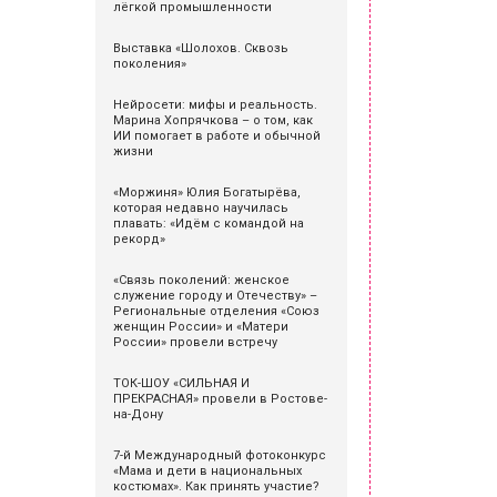
лёгкой промышленности
Выставка «Шолохов. Сквозь
поколения»
Нейросети: мифы и реальность.
Марина Хопрячкова – о том, как
ИИ помогает в работе и обычной
жизни
«Моржиня» Юлия Богатырёва,
которая недавно научилась
плавать: «Идём с командой на
рекорд»
«Связь поколений: женское
служение городу и Отечеству» –
Региональные отделения «Союз
женщин России» и «Матери
России» провели встречу
ТОК-ШОУ «СИЛЬНАЯ И
ПРЕКРАСНАЯ» провели в Ростове-
на-Дону
7-й Международный фотоконкурс
«Мама и дети в национальных
костюмах». Как принять участие?