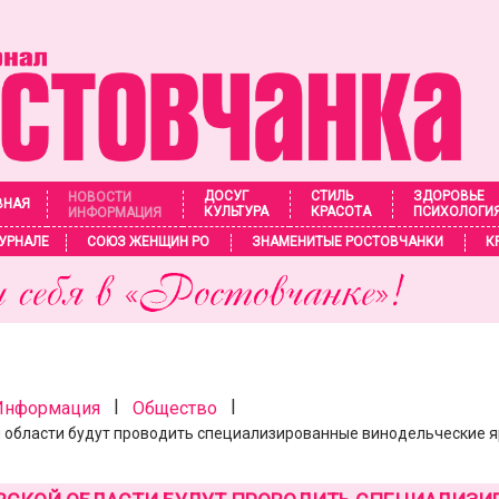
ДОСУГ
СТИЛЬ
ЗДОРОВЬЕ
НОВОСТИ
ВНАЯ
КУЛЬТУРА
КРАСОТА
ПСИХОЛОГИ
ИНФОРМАЦИЯ
УРНАЛЕ
СОЮЗ ЖЕНЩИН РО
ЗНАМЕНИТЫЕ РОСТОВЧАНКИ
К
|
|
 Информация
Общество
й области будут проводить специализированные винодельческие 