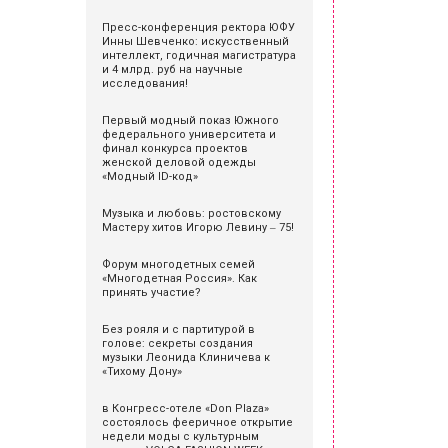
Пресс-конференция ректора ЮФУ
Инны Шевченко: искусственный
интеллект, годичная магистратура
и 4 млрд. руб на научные
исследования!
Первый модный показ Южного
федерального университета и
финал конкурса проектов
женской деловой одежды
«Модный ID-код»
Музыка и любовь: ростовскому
Мастеру хитов Игорю Левину ‒ 75!
Форум многодетных семей
«Многодетная Россия». Как
принять участие?
Без рояля и с партитурой в
голове: секреты создания
музыки Леонида Клиничева к
«Тихому Дону»
в Конгресс-отеле «Don Plaza»
состоялось фееричное открытие
недели моды с культурным