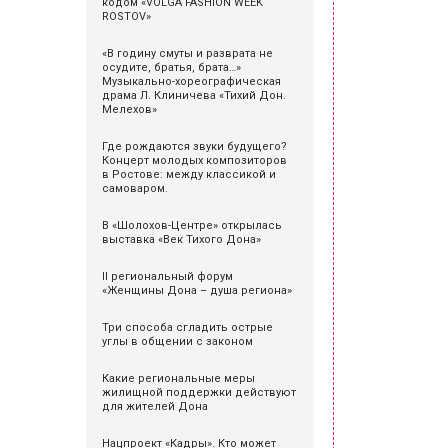
кодом «VOLGA FASHION WEEK
ROSTOV»
«В годину смуты и разврата не
осудите, братья, брата…»
Музыкально-хореографическая
драма Л. Клиничева «Тихий Дон.
Мелехов»
Где рождаются звуки будущего?
Концерт молодых композиторов
в Ростове: между классикой и
самоваром.
В «Шолохов-Центре» открылась
выставка «Век Тихого Дона»
II региональный форум
«Женщины Дона – душа региона»
Три способа сгладить острые
углы в общении с законом
Какие региональные меры
жилищной поддержки действуют
для жителей Дона
Нацпроект «Кадры». Кто может