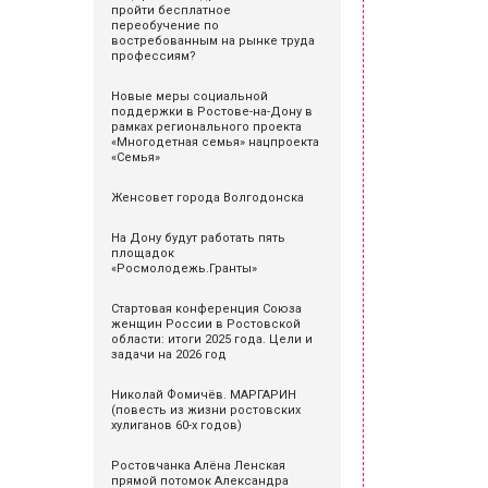
пройти бесплатное
переобучение по
востребованным на рынке труда
профессиям?
Новые меры социальной
поддержки в Ростове-на-Дону в
рамках регионального проекта
«Многодетная семья» нацпроекта
«Семья»
Женсовет города Волгодонска
На Дону будут работать пять
площадок
«Росмолодежь.Гранты»
Стартовая конференция Союза
женщин России в Ростовской
области: итоги 2025 года. Цели и
задачи на 2026 год
Николай Фомичёв. МАРГАРИН
(повесть из жизни ростовских
хулиганов 60-х годов)
Ростовчанка Алёна Ленская
прямой потомок Александра