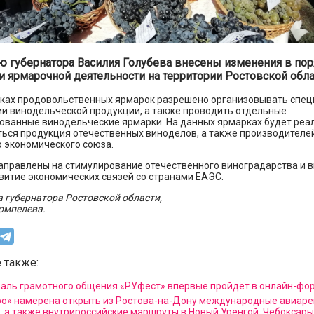
 губернатора Василия Голубева внесены изменения в по
и ярмарочной деятельности на территории Ростовской обла
мках продовольственных ярмарок разрешено организовывать спе
ии винодельческой продукции, а также проводить отдельные
ованные винодельческие ярмарки. На данных ярмарках будет реа
ься продукция отечественных виноделов, а также производителей
 экономического союза.
аправлены на стимулирование отечественного виноградарства и в
витие экономических связей со странами ЕАЭС.
 губернатора Ростовской области,
омпелева.
 также:
аль грамотного общения «РУфест» впервые пройдёт в онлайн-фо
о» намерена открыть из Ростова-на-Дону международные авиаре
, а также внутрироссийские маршруты в Новый Уренгой, Чебоксары