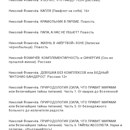
Николай Фомичёв. Я ВЕРИЛ, ЧТО НАЙДУ ТЕБЯ (рассказ)
Николай Фомичёв. КАПЛЯ (Памфлет на себя). 16+
Николай Фомичёв. КРАМОЛЬНИК В ГАРЕМЕ. Повесть
Николай Фомичёв. ПАПА, А НАС НЕ УБЬЮТ? Повесть
Николай Фомичёв. ЖИЗНЬ В «МЁРТВОЙ» ЗОНЕ (Записки
чернобыльца). Повесть
Николай ФОМИЧЁВ. КОМПЛЕМЕНТАРНОСТЬ и СИНЕРГИЯ (Сон из
прошлой жизни). Рассказ
Николай Фомичёв. ДЕВУШКА БЕЗ КОМПЛЕКСОВ или БЕДНЫЙ
"АНТОНИО БАНДЕРОС". Рассказ 12+
Николай Фомичёв. ПРИРОДОЛОГИЯ (СИЛА, ЧТО ПРАВИТ МИРАМИ
или Величайшие тайны питания). Часть 1. От кварка до Вселенной
Николай Фомичёв. ПРИРОДОЛОГИЯ (СИЛА, ЧТО ПРАВИТ МИРАМИ
или Величайшие тайны питания). Часть 5. От безнадёжного
больного до излучателя радости.
Николай Фомичёв. ПРИРОДОЛОГИЯ (СИЛА, ЧТО ПРАВИТ МИРАМИ
или Величайшие тайны питания). Часть 6. ТАЙНЫ АБСОЛЮТА. Науки и
религии - объединяйтесь!