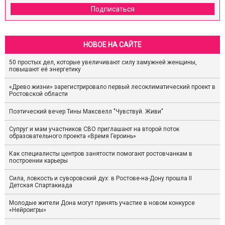
Подписаться
НОВОЕ НА САЙТЕ
50 простых дел, которые увеличивают силу замужней женщины,
повышают её энергетику
«Древо жизни» зарегистрировало первый лесоклиматический проект в
Ростовской области
Поэтический вечер Тины Максвелл "Чувствуй. Живи"
Супруг и мам участников СВО приглашают на второй поток
образовательного проекта «Время Героинь»
Как специалисты центров занятости помогают ростовчанкам в
построении карьеры
Сила, ловкость и суворовский дух: в Ростове-на-Дону прошла II
Детская Спартакиада
Молодые жители Дона могут принять участие в новом конкурсе
«Нейроигры»