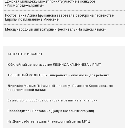
Донская молодёжь может принять участие в конкурсе
«Росмолодёжь.Гранты»
Ростовчанка Арина Брыканова завоевала серебро на первенстве
Европы по плаванию в Мюнхене
Международный литературный фестиваль «На одном языке»
ХАРАКТЕР и ИНФАРКТ
Юбилейный вечер маэстро ЛЕОНИДА КЛИНИЧЕВА в РГМТ
ТРЕВОЖНЫЙ РОДИТЕЛЬ. Гиперопека – опасность для ребёнка
Дирижёр Михаил Пабузин: «Я – правнук Римского-Корсакова… по
педагогической линии»
Вещество, способное остановить развитие эпилепсии
Освободители Ростова-на-Дону в названиях его улиц
На Дону работает единый телефонный центр МФЦ