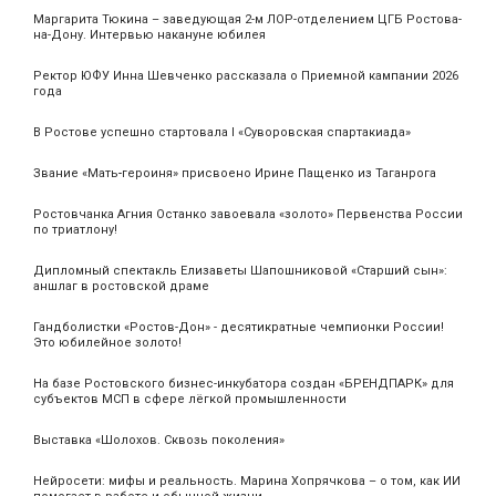
Маргарита Тюкина – заведующая 2-м ЛОР-отделением ЦГБ Ростова-
на-Дону. Интервью накануне юбилея
Ректор ЮФУ Инна Шевченко рассказала о Приемной кампании 2026
года
В Ростове успешно стартовала I «Суворовская спартакиада»
Звание «Мать‑героиня» присвоено Ирине Пащенко из Таганрога
Ростовчанка Агния Останко завоевала «золото» Первенства России
по триатлону!
Дипломный спектакль Елизаветы Шапошниковой «Старший сын»:
аншлаг в ростовской драме
Гандболистки «Ростов-Дон» - десятикратные чемпионки России!
Это юбилейное золото!
На базе Ростовского бизнес-инкубатора создан «БРЕНДПАРК» для
субъектов МСП в сфере лёгкой промышленности
Выставка «Шолохов. Сквозь поколения»
Нейросети: мифы и реальность. Марина Хопрячкова – о том, как ИИ