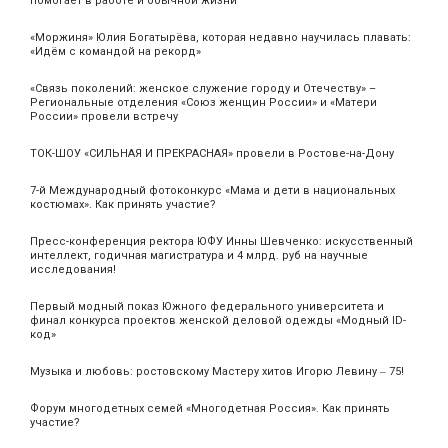
помогает в работе и обычной жизни
«Моржиня» Юлия Богатырёва, которая недавно научилась плавать:
«Идём с командой на рекорд»
«Связь поколений: женское служение городу и Отечеству» –
Региональные отделения «Союз женщин России» и «Матери
России» провели встречу
ТОК-ШОУ «СИЛЬНАЯ И ПРЕКРАСНАЯ» провели в Ростове-на-Дону
7-й Международный фотоконкурс «Мама и дети в национальных
костюмах». Как принять участие?
Пресс-конференция ректора ЮФУ Инны Шевченко: искусственный
интеллект, годичная магистратура и 4 млрд. руб на научные
исследования!
Первый модный показ Южного федерального университета и
финал конкурса проектов женской деловой одежды «Модный ID-
код»
Музыка и любовь: ростовскому Мастеру хитов Игорю Левину ‒ 75!
Форум многодетных семей «Многодетная Россия». Как принять
участие?