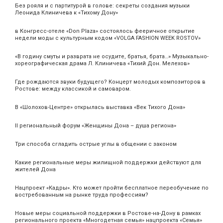
Без рояля и с партитурой в голове: секреты создания музыки
Леонида Клиничева к «Тихому Дону»
в Конгресс-отеле «Don Plaza» состоялось фееричное открытие
недели моды с культурным кодом «VOLGA FASHION WEEK ROSTOV»
«В годину смуты и разврата не осудите, братья, брата…» Музыкально-
хореографическая драма Л. Клиничева «Тихий Дон. Мелехов»
Где рождаются звуки будущего? Концерт молодых композиторов в
Ростове: между классикой и самоваром.
В «Шолохов-Центре» открылась выставка «Век Тихого Дона»
II региональный форум «Женщины Дона – душа региона»
Три способа сгладить острые углы в общении с законом
Какие региональные меры жилищной поддержки действуют для
жителей Дона
Нацпроект «Кадры». Кто может пройти бесплатное переобучение по
востребованным на рынке труда профессиям?
Новые меры социальной поддержки в Ростове-на-Дону в рамках
регионального проекта «Многодетная семья» нацпроекта «Семья»