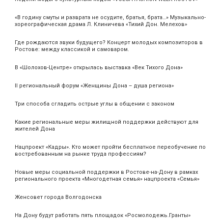
«В годину смуты и разврата не осудите, братья, брата…» Музыкально-
хореографическая драма Л. Клиничева «Тихий Дон. Мелехов»
Где рождаются звуки будущего? Концерт молодых композиторов в
Ростове: между классикой и самоваром.
В «Шолохов-Центре» открылась выставка «Век Тихого Дона»
II региональный форум «Женщины Дона – душа региона»
Три способа сгладить острые углы в общении с законом
Какие региональные меры жилищной поддержки действуют для
жителей Дона
Нацпроект «Кадры». Кто может пройти бесплатное переобучение по
востребованным на рынке труда профессиям?
Новые меры социальной поддержки в Ростове-на-Дону в рамках
регионального проекта «Многодетная семья» нацпроекта «Семья»
Женсовет города Волгодонска
На Дону будут работать пять площадок «Росмолодежь.Гранты»