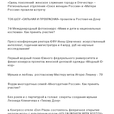
«Связь поколений: женское служение городу и Отечеству» –
Региональные отделения «Союз женщин России» и «Матери
России» провели встречу
ТОК-ШОУ «СИЛЬНАЯ И ПРЕКРАСНАЯ» провели в Ростове-на-Дону
7-й Международный фотоконкурс «Мама и дети в национальных
костюмах». Как принять участие?
Пресс-конференция ректора ЮФУ Инны Шевченко: искусственный
интеллект, годичная магистратура и 4 млрд. руб на научные
исследования!
Первый модный показ Южного федерального университета и
финал конкурса проектов женской деловой одежды «Модный ID-
код»
Музыка и любовь: ростовскому Мастеру хитов Игорю Левину ‒ 75!
Форум многодетных семей «Многодетная Россия». Как принять
участие?
Без рояля и с партитурой в голове: секреты создания музыки
Леонида Клиничева к «Тихому Дону»
в Конгресс-отеле «Don Plaza» состоялось фееричное открытие
недели моды с культурным кодом «VOLGA FASHION WEEK ROSTOV»