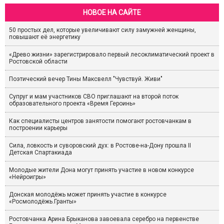
НОВОЕ НА САЙТЕ
50 простых дел, которые увеличивают силу замужней женщины,
повышают её энергетику
«Древо жизни» зарегистрировало первый лесоклиматический проект в
Ростовской области
Поэтический вечер Тины Максвелл "Чувствуй. Живи"
Супруг и мам участников СВО приглашают на второй поток
образовательного проекта «Время Героинь»
Как специалисты центров занятости помогают ростовчанкам в
построении карьеры
Сила, ловкость и суворовский дух: в Ростове-на-Дону прошла II
Детская Спартакиада
Молодые жители Дона могут принять участие в новом конкурсе
«Нейроигры»
Донская молодёжь может принять участие в конкурсе
«Росмолодёжь.Гранты»
Ростовчанка Арина Брыканова завоевала серебро на первенстве