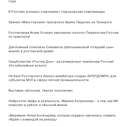
года
В Ростове успешно стартовала I «Суворовская спартакиада»
Звание «Мать‑героиня» присвоено Ирине Пащенко из Таганрога
Ростовчанка Агния Останко завоевала «золото» Первенства России
по триатлону!
Дипломный спектакль Елизаветы Шапошниковой «Старший сын»:
аншлаг в ростовской драме
Гандболистки «Ростов-Дон» - десятикратные чемпионки России!
Это юбилейное золото!
На базе Ростовского бизнес-инкубатора создан «БРЕНДПАРК» для
субъектов МСП в сфере лёгкой промышленности
Выставка «Шолохов. Сквозь поколения»
Нейросети: мифы и реальность. Марина Хопрячкова – о том, как ИИ
помогает в работе и обычной жизни
«Моржиня» Юлия Богатырёва, которая недавно научилась плавать:
«Идём с командой на рекорд»