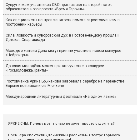
Супруг и мам участников СВО приглашают на второй поток
образовательного проекта «Время Героинь»
Как специалисты центров занятости помогают ростовчанкам в
построении карьеры
Сила, ловкость и суворовский дух: в Ростове-на-Дону прошла II
Детская Спартакиада
Молодые жители Дона могут принять участие в новом конкурсе
«Нейроигры»
Донская молодёжь может принять участие в конкурсе
«Росмолодёжь.Гранты»
Ростовчанка Арина Брыканова завоевала серебро на первенстве
Европы по плаванию в Мюнхене
Международный литературный фестиваль «На одном языке»
ЯРКИЕ СНЫ. Почему мозг ночью не хочет просто отдохнуть?
Премьера спектакля «Денискины рассказы» в театре Горького
прошла с невероятными овациями!