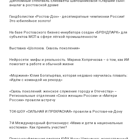
Дипломный спектакль Елизаветы Шапошниковой «Старший сын»:
аншлаг в ростовской драме
Гандболистки «Ростов-Дон» - десятикратные чемпионки России!
Это юбилейное золото!
На базе Ростовского бизнес-инкубатора создан «БРЕНДПАРК» для
субъектов МСП в сфере лёгкой промышленности
Выставка «Шолохов. Сквозь поколения»
Нейросети: мифы и реальность. Марина Хопрячкова – о том, как ИИ
помогает в работе и обычной жизни
«Моржиня» Юлия Богатырёва, которая недавно научилась плавать:
«Идём с командой на рекорд»
«Связь поколений: женское служение городу и Отечеству» –
Региональные отделения «Союз женщин России» и «Матери
России» провели встречу
ТОК-ШОУ «СИЛЬНАЯ И ПРЕКРАСНАЯ» провели в Ростове-на-Дону
7-й Международный фотоконкурс «Мама и дети в национальных
костюмах». Как принять участие?
Пресс-конференция ректора ЮФУ Инны Шевченко: искусственный