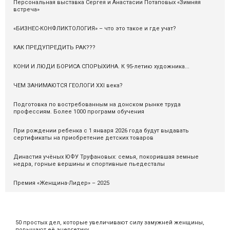
Персональная выставка Сергея и Анастасии Потаповых «Зимняя
встреча»
«БИЗНЕС-КОНФЛИКТОЛОГИЯ» – что это такое и где учат?
КАК ПРЕДУПРЕДИТЬ РАК???
КОНИ И ЛЮДИ БОРИСА СПОРЫХИНА. К 95-летию художника...
ЧЕМ ЗАНИМАЮТСЯ ГЕОЛОГИ XXI века?
Подготовка по востребованным на донском рынке труда
профессиям. Более 1000 программ обучения
При рождении ребенка с 1 января 2026 года будут выдавать
сертификаты на приобретение детских товаров
Династия учёных ЮФУ Труфановых: семья, покорившая земные
недра, горные вершины и спортивные пьедесталы
Премия «Женщина-Лидер» – 2025
50 простых дел, которые увеличивают силу замужней женщины,
повышают её энергетику