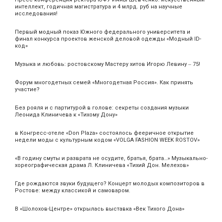
интеллект, годичная магистратура и 4 млрд. руб на научные
исследования!
Первый модный показ Южного федерального университета и
финал конкурса проектов женской деловой одежды «Модный ID-
код»
Музыка и любовь: ростовскому Мастеру хитов Игорю Левину ‒ 75!
Форум многодетных семей «Многодетная Россия». Как принять
участие?
Без рояля и с партитурой в голове: секреты создания музыки
Леонида Клиничева к «Тихому Дону»
в Конгресс-отеле «Don Plaza» состоялось фееричное открытие
недели моды с культурным кодом «VOLGA FASHION WEEK ROSTOV»
«В годину смуты и разврата не осудите, братья, брата…» Музыкально-
хореографическая драма Л. Клиничева «Тихий Дон. Мелехов»
Где рождаются звуки будущего? Концерт молодых композиторов в
Ростове: между классикой и самоваром.
В «Шолохов-Центре» открылась выставка «Век Тихого Дона»