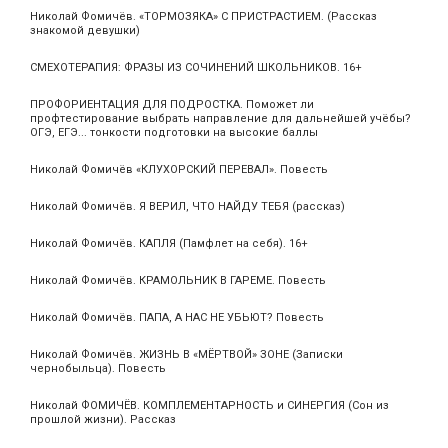
Николай Фомичёв. «ТОРМОЗЯКА» С ПРИСТРАСТИЕМ. (Рассказ
знакомой девушки)
СМЕХОТЕРАПИЯ: ФРАЗЫ ИЗ СОЧИНЕНИЙ ШКОЛЬНИКОВ. 16+
ПРОФОРИЕНТАЦИЯ ДЛЯ ПОДРОСТКА. Поможет ли
профтестирование выбрать направление для дальнейшей учёбы?
ОГЭ, ЕГЭ... тонкости подготовки на высокие баллы
Николай Фомичёв «КЛУХОРСКИЙ ПЕРЕВАЛ». Повесть
Николай Фомичёв. Я ВЕРИЛ, ЧТО НАЙДУ ТЕБЯ (рассказ)
Николай Фомичёв. КАПЛЯ (Памфлет на себя). 16+
Николай Фомичёв. КРАМОЛЬНИК В ГАРЕМЕ. Повесть
Николай Фомичёв. ПАПА, А НАС НЕ УБЬЮТ? Повесть
Николай Фомичёв. ЖИЗНЬ В «МЁРТВОЙ» ЗОНЕ (Записки
чернобыльца). Повесть
Николай ФОМИЧЁВ. КОМПЛЕМЕНТАРНОСТЬ и СИНЕРГИЯ (Сон из
прошлой жизни). Рассказ