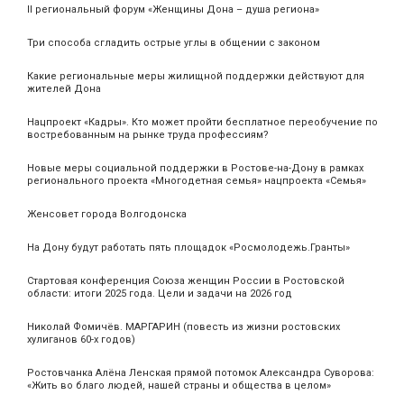
II региональный форум «Женщины Дона – душа региона»
Три способа сгладить острые углы в общении с законом
Какие региональные меры жилищной поддержки действуют для
жителей Дона
Нацпроект «Кадры». Кто может пройти бесплатное переобучение по
востребованным на рынке труда профессиям?
Новые меры социальной поддержки в Ростове-на-Дону в рамках
регионального проекта «Многодетная семья» нацпроекта «Семья»
Женсовет города Волгодонска
На Дону будут работать пять площадок «Росмолодежь.Гранты»
Стартовая конференция Союза женщин России в Ростовской
области: итоги 2025 года. Цели и задачи на 2026 год
Николай Фомичёв. МАРГАРИН (повесть из жизни ростовских
хулиганов 60-х годов)
Ростовчанка Алёна Ленская прямой потомок Александра Суворова:
«Жить во благо людей, нашей страны и общества в целом»