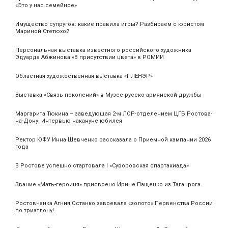
«Это у нас семейное»
Имущество супругов: какие правила игры? Разбираем с юристом
Мариной Стетюхой
Персональная выставка известного российского художника
Эдуарда Абжинова «В присутствии цвета» в РОМИИ
Областная художественная выставка «ПЛЕНЭР»
Выставка «Связь поколений» в Музее русско-армянской дружбы
Маргарита Тюкина – заведующая 2-м ЛОР-отделением ЦГБ Ростова-
на-Дону. Интервью накануне юбилея
Ректор ЮФУ Инна Шевченко рассказала о Приемной кампании 2026
года
В Ростове успешно стартовала I «Суворовская спартакиада»
Звание «Мать‑героиня» присвоено Ирине Пащенко из Таганрога
Ростовчанка Агния Останко завоевала «золото» Первенства России
по триатлону!