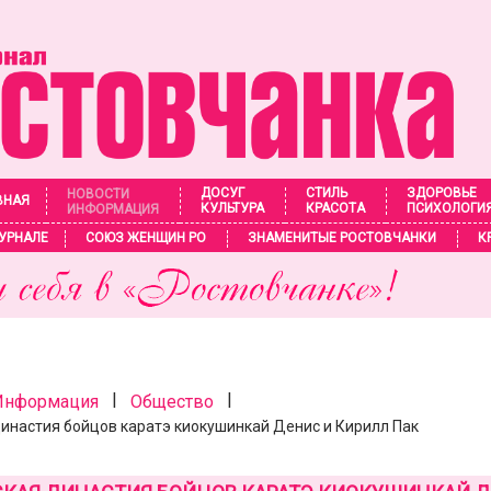
ДОСУГ
СТИЛЬ
ЗДОРОВЬЕ
НОВОСТИ
ВНАЯ
КУЛЬТУРА
КРАСОТА
ПСИХОЛОГИ
ИНФОРМАЦИЯ
УРНАЛЕ
СОЮЗ ЖЕНЩИН РО
ЗНАМЕНИТЫЕ РОСТОВЧАНКИ
К
|
|
 Информация
Общество
инастия бойцов каратэ киокушинкай Денис и Кирилл Пак