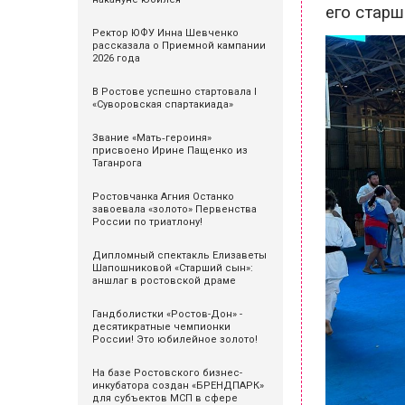
его старш
Ректор ЮФУ Инна Шевченко
рассказала о Приемной кампании
2026 года
В Ростове успешно стартовала I
«Суворовская спартакиада»
Звание «Мать‑героиня»
присвоено Ирине Пащенко из
Таганрога
Ростовчанка Агния Останко
завоевала «золото» Первенства
России по триатлону!
Дипломный спектакль Елизаветы
Шапошниковой «Старший сын»:
аншлаг в ростовской драме
Гандболистки «Ростов-Дон» -
десятикратные чемпионки
России! Это юбилейное золото!
На базе Ростовского бизнес-
инкубатора создан «БРЕНДПАРК»
для субъектов МСП в сфере