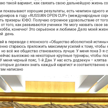
аю такой вариант, как связать свою дальнейшую жизнь со
и показывают хорошие результаты, есть чемпион одного 
урниров в году «RUSSIAN OPEN CUP» (международные сор
сть призеры ЮФО. Получаю огромное удовольствие от того
от того, как развиваются ученики. Не могу назвать свое за
е хобби, конечно! Это серьёзное и любимое Дело моей жизн
й день.
й в переводе с японского «Общество абсолютной истины»
енно стараюсь приложить максимум усилий к тому, чтобы
 но всё же общество становилось лучше. У меня пока 3-я 
 сейчас выезжаю на некоторые крупные турниры, чтобы п
У меня черный пояс, 1-й Дан. У нас есть додзекун – клятва 
 которые должен знать каждый каратист и соответственно
 там написано