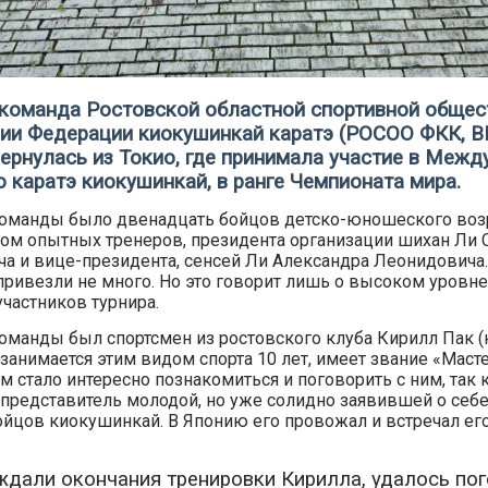
команда Ростовской областной спортивной общес
ции Федерации киокушинкай каратэ (РОСОО ФКК, 
ернулась из Токио, где принимала участие в Меж
о каратэ киокушинкай, в ранге Чемпионата мира.
команды было двенадцать бойцов детско-юношеского возр
ом опытных тренеров, президента организации шихан Ли 
а и вице-президента, сенсей Ли Александра Леонидовича. 
 привезли не много. Но это говорит лишь о высоком уровн
участников турнира.
команды был спортсмен из ростовского клуба Кирилл Пак (
 занимается этим видом спорта 10 лет, имеет звание «Маст
м стало интересно познакомиться и поговорить с ним, так 
 представитель молодой, но уже солидно заявившей о себ
ойцов киокушинкай. В Японию его провожал и встречал ег
дали окончания тренировки Кирилла, удалось пог