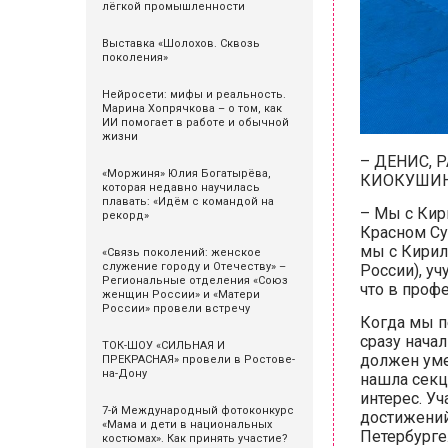
лёгкой промышленности
Выставка «Шолохов. Сквозь
поколения»
Нейросети: мифы и реальность.
Марина Хопрячкова – о том, как
ИИ помогает в работе и обычной
жизни
– ДЕНИС, 
«Моржиня» Юлия Богатырёва,
КИОКУШИН
которая недавно научилась
плавать: «Идём с командой на
– Мы с Кир
рекорд»
Красном Сул
мы с Кирил
«Связь поколений: женское
служение городу и Отечеству» –
России), уч
Региональные отделения «Союз
что в проф
женщин России» и «Матери
России» провели встречу
Когда мы п
сразу нача
ТОК-ШОУ «СИЛЬНАЯ И
должен умет
ПРЕКРАСНАЯ» провели в Ростове-
на-Дону
нашла секц
интерес. У
7-й Международный фотоконкурс
достижений
«Мама и дети в национальных
Петербурге.
костюмах». Как принять участие?