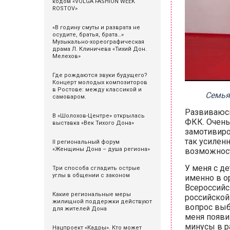
кодом «VOLGA FASHION WEEK
ROSTOV»
«В годину смуты и разврата не
осудите, братья, брата…»
Музыкально-хореографическая
драма Л. Клиничева «Тихий Дон.
Мелехов»
Где рождаются звуки будущего?
Концерт молодых композиторов
в Ростове: между классикой и
Семья
самоваром.
Развиваюсь
В «Шолохов-Центре» открылась
ФКК. Очень
выставка «Век Тихого Дона»
замотивиро
так усилен
II региональный форум
«Женщины Дона – душа региона»
возможност
У меня с д
Три способа сгладить острые
углы в общении с законом
именно в о
Всероссийс
Какие региональные меры
российской
жилищной поддержки действуют
вопрос выб
для жителей Дона
меня появи
минусы в р
Нацпроект «Кадры». Кто может