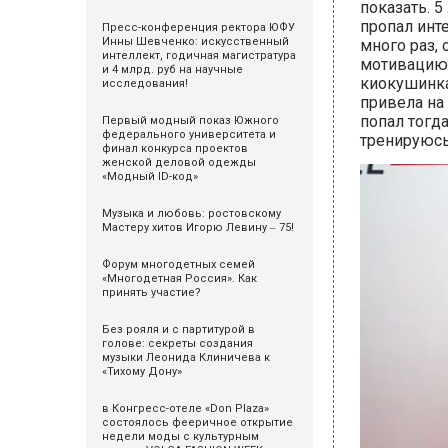
показать. 5
пропал инте
Пресс-конференция ректора ЮФУ
Инны Шевченко: искусственный
много раз, 
интеллект, годичная магистратура
мотивацию.
и 4 млрд. руб на научные
киокушинкай
исследования!
привела на
попал тогд
Первый модный показ Южного
федерального университета и
тренируюсь
финал конкурса проектов
женской деловой одежды
«Модный ID-код»
Музыка и любовь: ростовскому
Мастеру хитов Игорю Левину ‒ 75!
Форум многодетных семей
«Многодетная Россия». Как
принять участие?
Без рояля и с партитурой в
голове: секреты создания
музыки Леонида Клиничева к
«Тихому Дону»
в Конгресс-отеле «Don Plaza»
состоялось фееричное открытие
недели моды с культурным