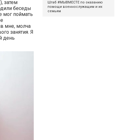
, затем
Штаб #МЫВМЕСТЕ по оказанию
помощи военнослужащим и их
водили беседы
семьям
не мог поймать
же
ав мне, молча
ого занятия. Я
й день