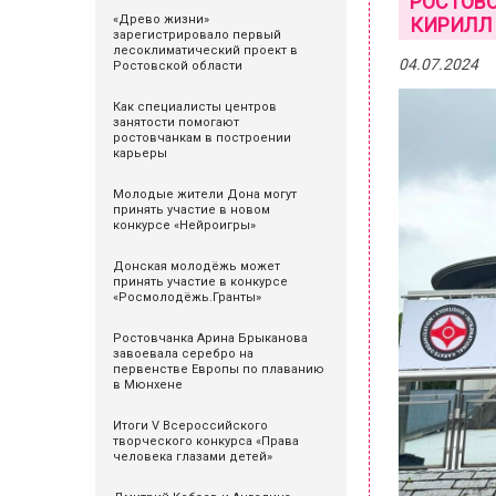
РОСТОВС
«Древо жизни»
КИРИЛЛ
зарегистрировало первый
лесоклиматический проект в
04.07.2024
Ростовской области
Как специалисты центров
занятости помогают
ростовчанкам в построении
карьеры
Молодые жители Дона могут
принять участие в новом
конкурсе «Нейроигры»
Донская молодёжь может
принять участие в конкурсе
«Росмолодёжь.Гранты»
Ростовчанка Арина Брыканова
завоевала серебро на
первенстве Европы по плаванию
в Мюнхене
Итоги V Всероссийского
творческого конкурса «Права
человека глазами детей»