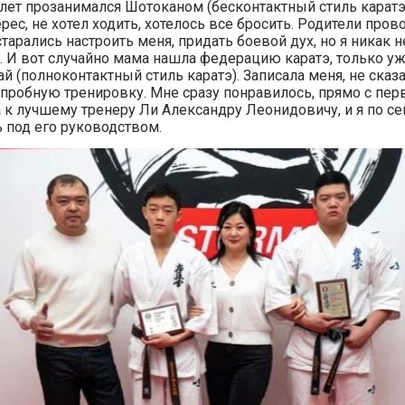
 лет прозанимался Шотоканом (бесконтактный стиль каратэ)
рес, не хотел ходить, хотелось все бросить. Родители про
старались настроить меня, придать боевой дух, но я никак 
 И вот случайно мама нашла федерацию каратэ, только у
 (полноконтактный стиль каратэ). Записала меня, не сказ
 пробную тренировку. Мне сразу понравилось, прямо с перв
а к лучшему тренеру Ли Александру Леонидовичу, и я по се
 под его руководством.