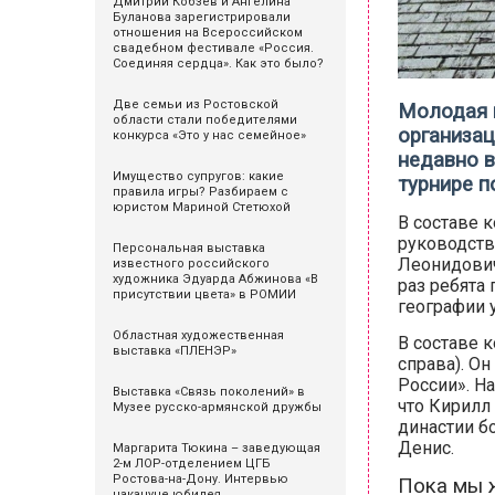
Дмитрий Кобзев и Ангелина
Буланова зарегистрировали
отношения на Всероссийском
свадебном фестивале «Россия.
Соединяя сердца». Как это было?
Две семьи из Ростовской
Молодая 
области стали победителями
организа
конкурса «Это у нас семейное»
недавно в
Имущество супругов: какие
турнире п
правила игры? Разбираем с
юристом Мариной Стетюхой
В составе 
руководств
Персональная выставка
Леонидович
известного российского
художника Эдуарда Абжинова «В
раз ребята
присутствии цвета» в РОМИИ
географии 
Областная художественная
В составе 
выставка «ПЛЕНЭР»
справа). Он
России». На
Выставка «Связь поколений» в
что Кирилл
Музее русско-армянской дружбы
династии б
Денис.
Маргарита Тюкина – заведующая
2-м ЛОР-отделением ЦГБ
Ростова-на-Дону. Интервью
Пока мы ж
накануне юбилея