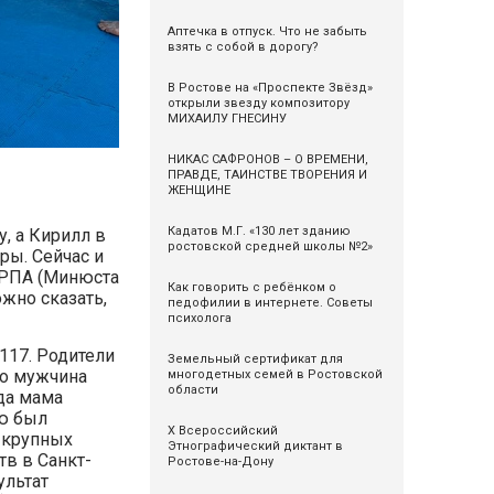
Аптечка в отпуск. Что не забыть
взять с собой в дорогу?
В Ростове на «Проспекте Звёзд»
открыли звезду композитору
МИХАИЛУ ГНЕСИНУ
НИКАС САФРОНОВ – О ВРЕМЕНИ,
ПРАВДЕ, ТАИНСТВЕ ТВОРЕНИЯ И
ЖЕНЩИНЕ
Кадатов М.Г. «130 лет зданию
, а Кирилл в
ростовской средней школы №2»
ры. Сейчас и
 РПА (Минюста
Как говорить с ребёнком о
ожно сказать,
педофилии в интернете. Советы
психолога
117. Родители
Земельный сертификат для
то мужчина
многодетных семей в Ростовской
области
гда мама
ню был
X Всероссийский
 крупных
Этнографический диктант в
в в Санкт-
Ростове-на-Дону
ультат