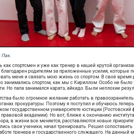
 Пак.
 как спортсмен и уже как тренер в нашей крутой организ
 благодарен родителям за приложенные усилия, которые 
вать меня и связать мою жизнь со спортом. В своё время 
но занимались спортом, как мы с Кириллом. Особо не было 
и. Но папа занимался каратэ, айкидо. Были неплохие резул
етства было огромное желание работать в правоохранительн
рганах прокуратуры. Поэтому я поступил и обучаюсь теперь
ком государственном университете юстиции (Ростовский 
 правовой академии). Но вот, ближе к окончанию института
ора, в жизни все меняется, расставляются новые приорите
лись свои ученики, начал тренировать. Решил сопоставить
аботе тренера и государственного служащего. На данный 