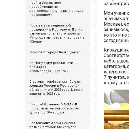
пройти бесплатное
рассматрив
переобучение по
востребованным на рынке труда
Мои ученик
профессиям?
значимых т
Москве), е
Новые меры социальной
занимаюсь, 
поддержки в Ростове-на-Дону в
рамках регионального проекта
но это и н
«Многодетная семья» нацпроекта
сегодняшни
«Семья»
Киокушинка
Женсовет города Волгодонска
Соответств
небольшое,
На Дону будут работать пять
категория,
площадок
«Росмолодежь.Гранты»
категорию. 
7 пунктов,
Стартовая конференция Союза
к тому, что
женщин России в Ростовской
области: итоги 2025 года. Цели и
задачи на 2026 год
Николай Фомичёв. МАРГАРИН
(повесть из жизни ростовских
хулиганов 60-х годов)
Ростовчанка Алёна Ленская
прямой потомок Александра