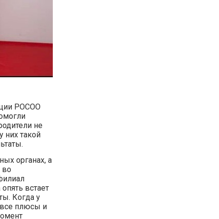
ации РОСОО
помогли
родители не
у них такой
ьтаты.
ых органах, а
 во
филиал
 опять встает
ты. Когда у
 все плюсы и
момент