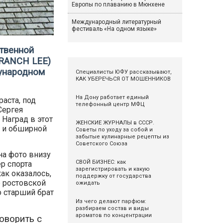
Европы по плаванию в Мюнхене
Международный литературный
фестиваль «На одном языке»
твенной
BRANCH LEE)
дународном
Специалисты ЮФУ рассказывают,
КАК УБЕРЕЧЬСЯ ОТ МОШЕННИКОВ
На Дону работает единый
аста, под
телефонный центр МФЦ
Сергея
Наград в этот
ЖЕНСКИЕ ЖУРНАЛЫ в СССР.
е и обширной
Советы по уходу за собой и
забытые кулинарные рецепты из
Советского Союза
на фото внизу
СВОЙ БИЗНЕС: как
ер спорта
зарегистрировать и какую
как оказалось,
поддержку от государства
е ростовской
ожидать
о старший брат
Из чего делают парфюм:
разбираем состав и виды
ароматов по концентрации
оворить с