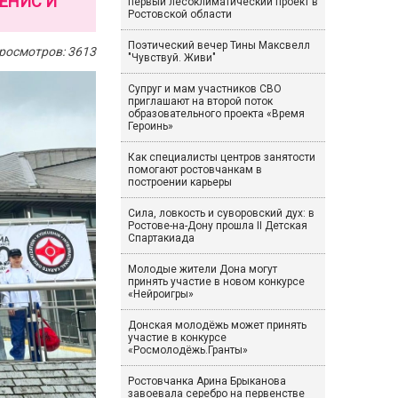
ЕНИС И
первый лесоклиматический проект в
Ростовской области
Поэтический вечер Тины Максвелл
росмотров: 3613
"Чувствуй. Живи"
Супруг и мам участников СВО
приглашают на второй поток
образовательного проекта «Время
Героинь»
Как специалисты центров занятости
помогают ростовчанкам в
построении карьеры
Сила, ловкость и суворовский дух: в
Ростове-на-Дону прошла II Детская
Спартакиада
Молодые жители Дона могут
принять участие в новом конкурсе
«Нейроигры»
Донская молодёжь может принять
участие в конкурсе
«Росмолодёжь.Гранты»
Ростовчанка Арина Брыканова
завоевала серебро на первенстве