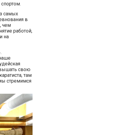
 спортом.
из самых
евнования в
, чем
нятие работой,
и на
.
 наше
судейская
овышать свою
каратиста, там
 мы стремимся