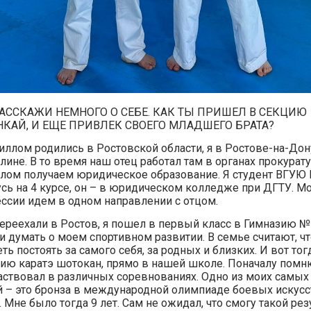
РАССКАЖИ НЕМНОГО О СЕБЕ. КАК ТЫ ПРИШЕЛ В СЕКЦИЮ
КАЙ, И ЕЩЕ ПРИВЛЕК СВОЕГО МЛАДШЕГО БРАТА?
иллом родились в Ростовской области, я в Ростове-на-Дону
ине. В то время наш отец работал там в органах прокурату
лом получаем юридическое образование. Я студент ВГУЮ
усь на 4 курсе, он – в юридическом колледже при ДГТУ. М
ессии идем в одном направлении с отцом.
ереехали в Ростов, я пошел в первый класс в Гимназию №
ли думать о моем спортивном развитии. В семье считают, ч
ь постоять за самого себя, за родных и близких. И вот то
ию каратэ шотокан, прямо в нашей школе. Поначалу пом
частвовал в различных соревнованиях. Одно из моих самых
 – это бронза в международной олимпиаде боевых искусст
 Мне было тогда 9 лет. Сам не ожидал, что смогу такой рез