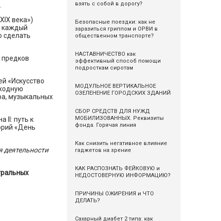
взять с собой в дорогу?
.
XIX века»)
Безопасные поездки: как не
й каждый
заразиться гриппом и ОРВИ в
о сделать
общественном транспорте?
НАСТАВНИЧЕСТВО как
 предков
эффективный способ помощи
подросткам сиротам
ей «Искусство
МОДУЛЬНОЕ ВЕРТИКАЛЬНОЕ
еходную
ОЗЕЛЕНЕНИЕ ГОРОДСКИХ ЗДАНИЙ
ра, музыкальных
СБОР СРЕДСТВ ДЛЯ НУЖД
МОБИЛИЗОВАННЫХ. Реквизиты
II: путь к
фонда. Горячая линия
орий «День
Как снизить негативное влияние
я деятельности
гаджетов на зрение
КАК РАСПОЗНАТЬ ФЕЙКОВУЮ и
тральных
НЕДОСТОВЕРНУЮ ИНФОРМАЦИЮ?
ПРИЧИНЫ ОЖИРЕНИЯ и ЧТО
ДЕЛАТЬ?
Сахарный диабет 2 типа: как