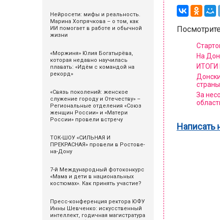
Нейросети: мифы и реальность.
Марина Хопрячкова – о том, как
Посмотрите
ИИ помогает в работе и обычной
жизни
Старто
«Моржиня» Юлия Богатырёва,
На Дон
которая недавно научилась
ИТОГИ 
плавать: «Идём с командой на
рекорд»
Донски
страны
«Связь поколений: женское
За нес
служение городу и Отечеству» –
област
Региональные отделения «Союз
женщин России» и «Матери
России» провели встречу
Написать 
ТОК-ШОУ «СИЛЬНАЯ И
ПРЕКРАСНАЯ» провели в Ростове-
на-Дону
7-й Международный фотоконкурс
«Мама и дети в национальных
костюмах». Как принять участие?
Пресс-конференция ректора ЮФУ
Инны Шевченко: искусственный
интеллект, годичная магистратура