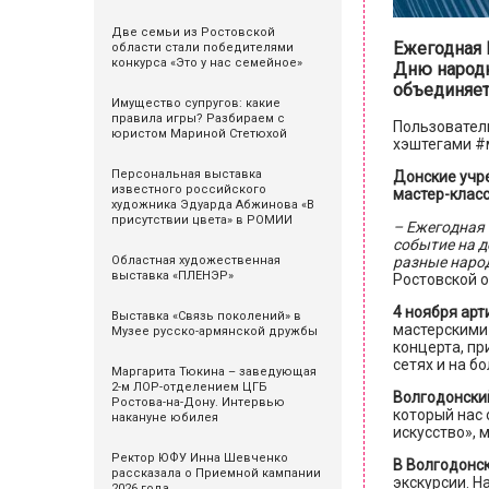
Две семьи из Ростовской
Ежегодная В
области стали победителями
конкурса «Это у нас семейное»
Дню народн
объединяет
Имущество супругов: какие
правила игры? Разбираем с
Пользователи
юристом Мариной Стетюхой
хэштегами #
Персональная выставка
Донские учре
известного российского
мастер-класс
художника Эдуарда Абжинова «В
присутствии цвета» в РОМИИ
– Ежегодная 
событие на д
Областная художественная
разные народ
выставка «ПЛЕНЭР»
Ростовской 
4 ноября ар
Выставка «Связь поколений» в
мастерскими
Музее русско-армянской дружбы
концерта, пр
сетях и на 
Маргарита Тюкина – заведующая
2-м ЛОР-отделением ЦГБ
Волгодонски
Ростова-на-Дону. Интервью
который нас
накануне юбилея
искусство», 
Ректор ЮФУ Инна Шевченко
В Волгодонс
рассказала о Приемной кампании
экскурсии. Н
2026 года