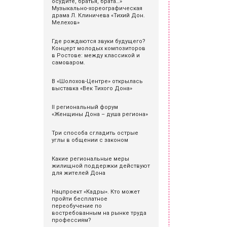
осудите, братья, брата…»
Музыкально-хореографическая
драма Л. Клиничева «Тихий Дон.
Мелехов»
Где рождаются звуки будущего?
Концерт молодых композиторов
в Ростове: между классикой и
самоваром.
В «Шолохов-Центре» открылась
выставка «Век Тихого Дона»
II региональный форум
«Женщины Дона – душа региона»
Три способа сгладить острые
углы в общении с законом
Какие региональные меры
жилищной поддержки действуют
для жителей Дона
Нацпроект «Кадры». Кто может
пройти бесплатное
переобучение по
востребованным на рынке труда
профессиям?