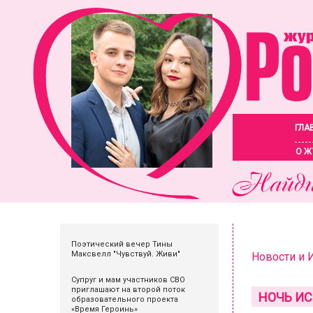
ГЛА
О Ж
Поэтический вечер Тины
Максвелл "Чувствуй. Живи"
Новости и
Супруг и мам участников СВО
приглашают на второй поток
НОЧЬ ИС
образовательного проекта
«Время Героинь»