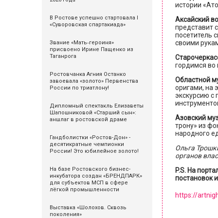
истории «Ат
В Ростове успешно стартовала I
Аксайский в
«Суворовская спартакиада»
представит 
посетитель с
своими рукам
Звание «Мать‑героиня»
присвоено Ирине Пащенко из
Таганрога
Старочеркас
гордимся во 
Ростовчанка Агния Останко
Областной м
завоевала «золото» Первенства
оригами, на 
России по триатлону!
экскурсию с
инструментов
Дипломный спектакль Елизаветы
Шапошниковой «Старший сын»:
Азовский му
аншлаг в ростовской драме
трону» из фо
народного ед
Гандболистки «Ростов-Дон» -
десятикратные чемпионки
Ольга Трошк
России! Это юбилейное золото!
органов вла
На базе Ростовского бизнес-
P.S. На порт
инкубатора создан «БРЕНДПАРК»
постановок и
для субъектов МСП в сфере
лёгкой промышленности
https://artnig
Выставка «Шолохов. Сквозь
поколения»