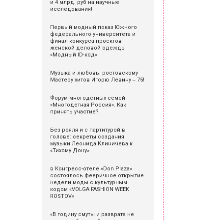
и 4 млрд. руб на научные
исследования!
Первый модный показ Южного
федерального университета и
финал конкурса проектов
женской деловой одежды
«Модный ID-код»
Музыка и любовь: ростовскому
Мастеру хитов Игорю Левину ‒ 75!
Форум многодетных семей
«Многодетная Россия». Как
принять участие?
Без рояля и с партитурой в
голове: секреты создания
музыки Леонида Клиничева к
«Тихому Дону»
в Конгресс-отеле «Don Plaza»
состоялось фееричное открытие
недели моды с культурным
кодом «VOLGA FASHION WEEK
ROSTOV»
«В годину смуты и разврата не