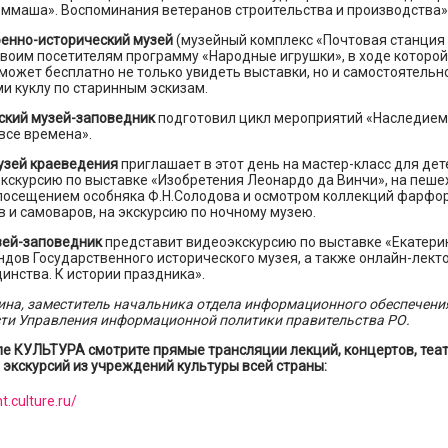
оммаша». Воспоминания ветеранов строительства и производства»
оенно-исторический музей
(музейный комплекс «Почтовая станция 
своим посетителям программу «Народные игрушки», в ходе которо
может бесплатно не только увидеть выставки, но и самостоятельн
и куклу по старинным эскизам.
ский музей-заповедник
подготовил цикл мероприятий «Наследием
все времена».
узей краеведения
приглашает в этот день на мастер-класс для дет
экскурсию по выставке «Изобретения Леонардо да Винчи», на пеш
 посещением особняка Ф.Н.Солодова и осмотром коллекций фарфо
 и самоваров, на экскурсию по ночному музею.
зей-заповедник
представит видеоэкскурсию по выставке «Екатерина 
ндов Государственного исторического музея, а также онлайн-лект
инства. К истории праздника».
ина, заместитель начальника отдела информационного обеспечени
сти Управления информационной политики правительства РО.
але КУЛЬТУРА смотрите прямые трансляции лекций, концертов, теа
 экскурсий из учреждений культуры всей страны:
ht.culture.ru/