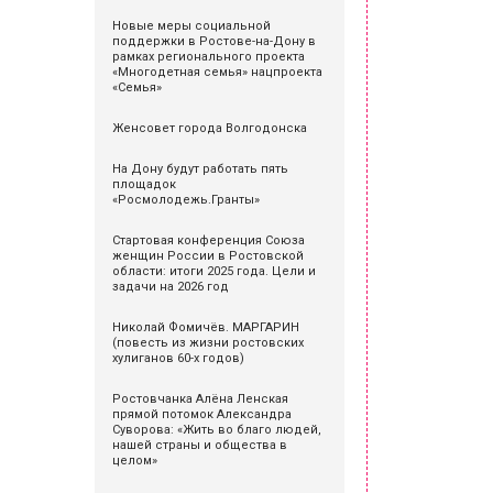
Новые меры социальной
поддержки в Ростове-на-Дону в
рамках регионального проекта
«Многодетная семья» нацпроекта
«Семья»
Женсовет города Волгодонска
На Дону будут работать пять
площадок
«Росмолодежь.Гранты»
Стартовая конференция Союза
женщин России в Ростовской
области: итоги 2025 года. Цели и
задачи на 2026 год
Николай Фомичёв. МАРГАРИН
(повесть из жизни ростовских
хулиганов 60-х годов)
Ростовчанка Алёна Ленская
прямой потомок Александра
Суворова: «Жить во благо людей,
нашей страны и общества в
целом»