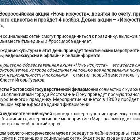
сероссийская акция «Ночь искусств», девятая по счету, пр
ого единства и пройдет 4 ноября. Девиз акции – «Искусст
».
 социальных сетей смогут присоединиться к празднику, выложив 
мывместе #мыедины и #россияобъединяет.
ждения культуры в этот день проведут тематические мероприятия
ы, видеоэкскурсии в офлайн- и онлайн-формате.
культурно-образовательная акция «Ночь искусств» – это всегда о
онской земле, которое объединяет не только все направления искус
ы, национальности и поколения,
– отметил первый заместитель г
области
Игорь Гуськов
.
тисты Ростовской государственной филармонии
совместно с худож
 и коллективами города Ростова-на-Дону проведут прямую транс
иуроченного к празднику. Мероприятие начнётся в 18:00 и пройдет
большом экране фасада здания филармонии.
й художественный музей
проведет литературно-историческую гос
 объединяет», интерактивное мероприятие «Мир глазами художник
мастер-класс «Японский карп».
ком эколого-историческом музее
проведут онлайн-викторины, тем
а сайте и страницах в социальных сетях будет реализован видеопр