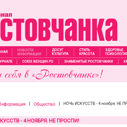
ДОСУГ
СТИЛЬ
ЗДОРОВЬЕ
НОВОСТИ
ВНАЯ
КУЛЬТУРА
КРАСОТА
ПСИХОЛОГИ
ИНФОРМАЦИЯ
УРНАЛЕ
СОЮЗ ЖЕНЩИН РО
ЗНАМЕНИТЫЕ РОСТОВЧАНКИ
К
|
|
НОЧЬ ИСКУССТВ - 4 ноября. НЕ П
 Информация
Общество
КУССТВ - 4 НОЯБРЯ. НЕ ПРОСПИ!