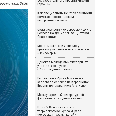
образовательного проекта «Время
росмотров: 3030
Героинь»
Как специалисты центров занятости
помогают ростовчанкам в
построении карьеры
Сила, ловкость и суворовский дух: в
Ростове-на-Дону прошла II Детская
Спартакиада
Молодые жители Дона могут
принять участие в новом конкурсе
«Нейроигры»
Донская молодёжь может принять
участие в конкурсе
«Росмолодёжь.Гранты»
Ростовчанка Арина Брыканова
завоевала серебро на первенстве
Европы по плаванию в Мюнхене
Международный литературный
фестиваль «На одном языке»
Итоги V Всероссийского
творческого конкурса «Права
человека глазами детей»