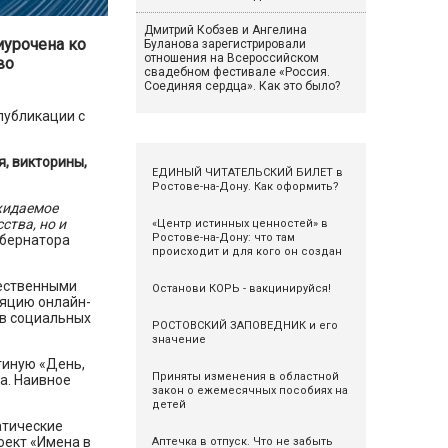
Дмитрий Кобзев и Ангелина
иурочена ко
Буланова зарегистрировали
отношения на Всероссийском
во
свадебном фестивале «Россия.
Соединяя сердца». Как это было?
публикации с
, викторины,
ЕДИНЫЙ ЧИТАТЕЛЬСКИЙ БИЛЕТ в
Ростове-на-Дону. Как оформить?
жидаемое
ства, но и
«Центр истинных ценностей» в
Ростове-на-Дону: что там
убернатора
происходит и для кого он создан
ественными
Останови КОРЬ - вакцинируйся!
ляцию онлайн-
 в социальных
РОСТОВСКИЙ ЗАПОВЕДНИК и его
значение
тиную «День,
Приняты изменения в областной
а. Наивное
закон о ежемесячных пособиях на
детей
атические
оект «Имена в
Аптечка в отпуск. Что не забыть