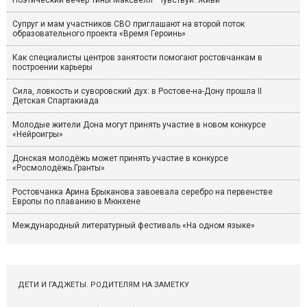
Поэтический вечер Тины Максвелл "Чувствуй. Живи"
Супруг и мам участников СВО приглашают на второй поток
образовательного проекта «Время Героинь»
Как специалисты центров занятости помогают ростовчанкам в
построении карьеры
Сила, ловкость и суворовский дух: в Ростове-на-Дону прошла II
Детская Спартакиада
Молодые жители Дона могут принять участие в новом конкурсе
«Нейроигры»
Донская молодёжь может принять участие в конкурсе
«Росмолодёжь.Гранты»
Ростовчанка Арина Брыканова завоевала серебро на первенстве
Европы по плаванию в Мюнхене
Международный литературный фестиваль «На одном языке»
ДЕТИ И ГАДЖЕТЫ. РОДИТЕЛЯМ НА ЗАМЕТКУ