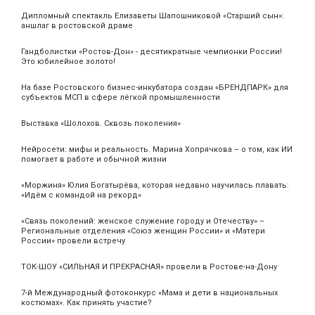
Дипломный спектакль Елизаветы Шапошниковой «Старший сын»:
аншлаг в ростовской драме
Гандболистки «Ростов-Дон» - десятикратные чемпионки России!
Это юбилейное золото!
На базе Ростовского бизнес-инкубатора создан «БРЕНДПАРК» для
субъектов МСП в сфере лёгкой промышленности
Выставка «Шолохов. Сквозь поколения»
Нейросети: мифы и реальность. Марина Хопрячкова – о том, как ИИ
помогает в работе и обычной жизни
«Моржиня» Юлия Богатырёва, которая недавно научилась плавать:
«Идём с командой на рекорд»
«Связь поколений: женское служение городу и Отечеству» –
Региональные отделения «Союз женщин России» и «Матери
России» провели встречу
ТОК-ШОУ «СИЛЬНАЯ И ПРЕКРАСНАЯ» провели в Ростове-на-Дону
7-й Международный фотоконкурс «Мама и дети в национальных
костюмах». Как принять участие?