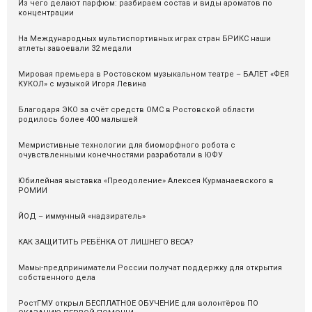
Из чего делают парфюм: разбираем состав и виды ароматов по
концентрации
На Международных мультиспортивных играх стран БРИКС наши
атлеты завоевали 32 медали
Мировая премьера в Ростовском музыкальном театре – БАЛЕТ «ФЕЯ
КУКОЛ» с музыкой Игоря Левина
Благодаря ЭКО за счёт средств ОМС в Ростовской области
родилось более 400 малышей
Мемристивные технологии для биоморфного робота с
очувствленными конечностями разработали в ЮФУ
Юбилейная выставка «Преодоление» Алексея Курманаевского в
РОМИИ
ЙОД – иммунный «надзиратель»
КАК ЗАЩИТИТЬ РЕБЁНКА ОТ ЛИШНЕГО ВЕСА?
Мамы-предприниматели России получат поддержку для открытия
собственного дела
РостГМУ открыл БЕСПЛАТНОЕ ОБУЧЕНИЕ для волонтёров ПО