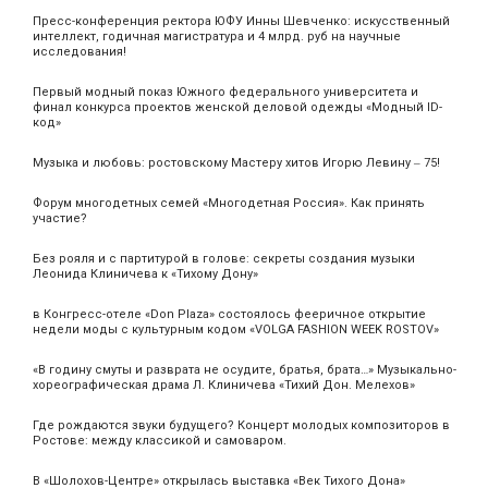
Пресс-конференция ректора ЮФУ Инны Шевченко: искусственный
интеллект, годичная магистратура и 4 млрд. руб на научные
исследования!
Первый модный показ Южного федерального университета и
финал конкурса проектов женской деловой одежды «Модный ID-
код»
Музыка и любовь: ростовскому Мастеру хитов Игорю Левину ‒ 75!
Форум многодетных семей «Многодетная Россия». Как принять
участие?
Без рояля и с партитурой в голове: секреты создания музыки
Леонида Клиничева к «Тихому Дону»
в Конгресс-отеле «Don Plaza» состоялось фееричное открытие
недели моды с культурным кодом «VOLGA FASHION WEEK ROSTOV»
«В годину смуты и разврата не осудите, братья, брата…» Музыкально-
хореографическая драма Л. Клиничева «Тихий Дон. Мелехов»
Где рождаются звуки будущего? Концерт молодых композиторов в
Ростове: между классикой и самоваром.
В «Шолохов-Центре» открылась выставка «Век Тихого Дона»