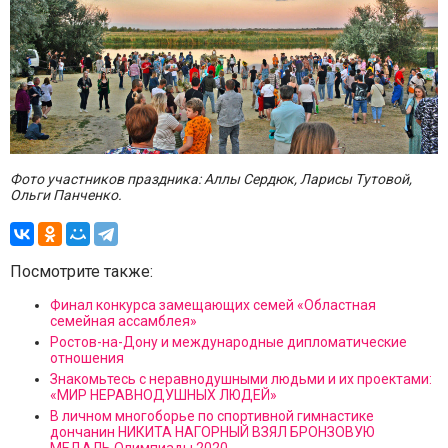
Фото участников праздника: Аллы Сердюк, Ларисы Тутовой,
Ольги Панченко.
Посмотрите также:
Финал конкурса замещающих семей «Областная
семейная ассамблея»
Ростов-на-Дону и международные дипломатические
отношения
Знакомьтесь с неравнодушными людьми и их проектами:
«МИР НЕРАВНОДУШНЫХ ЛЮДЕЙ»
В личном многоборье по спортивной гимнастике
дончанин НИКИТА НАГОРНЫЙ ВЗЯЛ БРОНЗОВУЮ