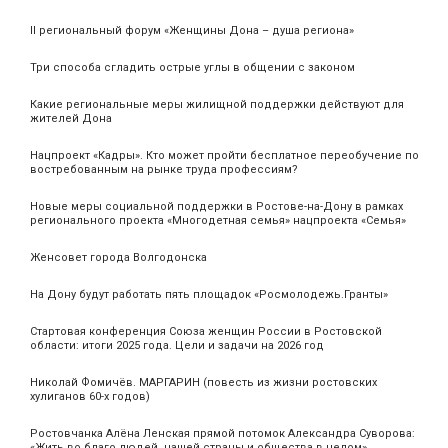
II региональный форум «Женщины Дона – душа региона»
Три способа сгладить острые углы в общении с законом
Какие региональные меры жилищной поддержки действуют для
жителей Дона
Нацпроект «Кадры». Кто может пройти бесплатное переобучение по
востребованным на рынке труда профессиям?
Новые меры социальной поддержки в Ростове-на-Дону в рамках
регионального проекта «Многодетная семья» нацпроекта «Семья»
Женсовет города Волгодонска
На Дону будут работать пять площадок «Росмолодежь.Гранты»
Стартовая конференция Союза женщин России в Ростовской
области: итоги 2025 года. Цели и задачи на 2026 год
Николай Фомичёв. МАРГАРИН (повесть из жизни ростовских
хулиганов 60-х годов)
Ростовчанка Алёна Ленская прямой потомок Александра Суворова:
«Жить во благо людей, нашей страны и общества в целом»