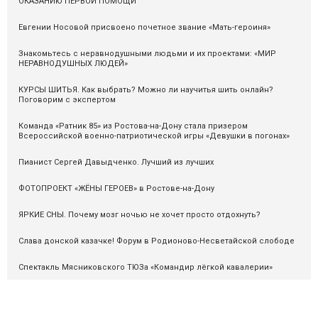
ОКАЗАНИЮ ПЕРВОЙ ПОМОЩИ
Евгении Носовой присвоено почетное звание «Мать-героиня»
Знакомьтесь с неравнодушными людьми и их проектами: «МИР
НЕРАВНОДУШНЫХ ЛЮДЕЙ»
КУРСЫ ШИТЬЯ. Как выбрать? Можно ли научитья шить онлайн?
Поговорим с экспертом
Команда «Ратник 85» из Ростова-на-Дону стала призером
Всероссийской военно-патриотической игры «Девушки в погонах»
Пианист Сергей Давыдченко. Лучший из лучших
ФОТОПРОЕКТ «ЖЁНЫ ГЕРОЕВ» в Ростове-на-Дону
ЯРКИЕ СНЫ. Почему мозг ночью не хочет просто отдохнуть?
Слава донской казачке! Форум в Родионово-Несветайской слободе
Спектакль Мясниковского ТЮЗа «Командир лёгкой кавалерии»