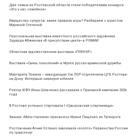
Две семьи из Ростовской области стали победителями конкурса
«Это у нас семейное»
Имущество супругов: какие правила игры? Разбираем с юристом
Мариной Стетюхой
Персональная выставка известного российского художника
Эдуарда Абжинова «В присутствии цвета» в РОМИИ
Областная художественная выставка «ПЛЕНЭР»
Выставка «Связь поколений» в Музее русско-армянской дружбы
Маргарита Тюкина – заведующая 2-м ЛОР-отделением ЦГБ Ростова-
на-Дону. Интервью накануне юбилея
Ректор ЮФУ Инна Шевченко рассказала о Приемной кампании 2026
года
В Ростове успешно стартовала I «Суворовская спартакиада»
Звание «Мать‑героиня» присвоено Ирине Пащенко из Таганрога
Ростовчанка Агния Останко завоевала «золото» Первенства России
по триатлону!