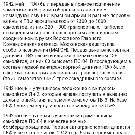
1942 май – ГВФ был передан в прямое подчинение
заместителю Наркома обороны по авиации –
командующему ВВС Красной Армии. В разные периоды
войны в ГВФ насчитывалось от 2300 до 3000
самолётов, из них 220 – 300 транспортных. Наиболее
оснащённым военно-транспортным авиационным
соединением в руках Верховного Главного
Командования являлась Московская авиагруппа
особого назначения (МАГОН), Первая авиатранспортная
дивизия ГВФ, насчитывавшая в начале войны 138
самолётов, из них 83 самолета ПС-84. В последующем в
составе первой авиатранспортной дивизии ГВФ было
сформировано три авиационных транспортных полка
(по 30 самолётов Ли-2) трех-эскадрильного состава.
1942 июнь – улучшилось положение с выпуском
самолётов Ли-2, которые начали поступать в авиацию
дальнего действия на замену самолетов ТБ-3. На базе
ГВФ была развернута подготовка кадров на Ли-2.
1942 июль – в связи с успешным применением
самолётов ПС-84 в качестве ночных
бомбардировщиков, Первая авиатранспортная дивизия
ГВФ уже в конце июля 1942 года была переименована