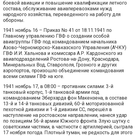
боевой авиации и повышение квалификации летного
состава, обслуживание авиаперевозками нужд
народного хозяйства, переведенного на работу для
обороны.
1941 ноябрь 16 – Приказ No 41 от 18.11.1941 по
Главному управлению ГВФ о создании особой
авиагруппы ГВФ под командованием начальника
Азово-Черноморско-Кавказского Управления (АЧКУ)
ГВФ И.И. Хальнова и комиссара А.Р. Кардонского из
авиаподразделений Ростова-на-Дону, Краснодара,
Минеральных Вод, Ставрополя, Грозного и других
аэропортов, произошло объединение командования
всеми силами ГВФ на юге.
1941 ноябрь 17, в 08:00 – противник силами: 3-й
танковый корпус, 1-й танковой армии под
командованием Эберхарда фон Макензена, в составе
13-й и 14-й танковых дивизий, 60-й моторизованной
пехотной дивизии и 1-й дивизии СС, перешёл в
наступление на ростовском направлении, нанеся удар
по позициям 56-й армии Южного фронта. Злую шутку с
советскими частями, в частности с артиллерией, сыграла
17 ноября погода. Плотный туман, не редкость для этого