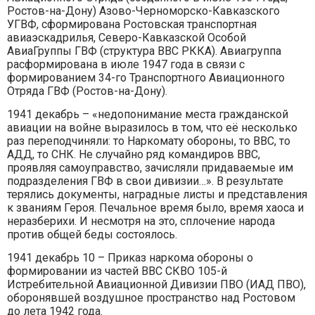
Ростов-на-Дону) Азово-Черноморско-Кавказского
УГВФ, сформирована Ростовская транспортная
авиаэскадрилья, Северо-Кавказской Особой
АвиаГруппы ГВФ (структура ВВС РККА). Авиагруппа
расформирована в июле 1947 года в связи с
формированием 34-го Транспортного Авиационного
Отряда ГВФ (Ростов-на-Дону).
1941 декабрь – «недопонимание места гражданской
авиации на войне выразилось в том, что её несколько
раз переподчиняли: то Наркомату обороны, то ВВС, то
АДД, то СНК. Не случайно ряд командиров ВВС,
проявляя самоуправство, зачисляли придаваемые им
подразделения ГВФ в свои дивизии…». В результате
терялись документы, наградные листы и представления
к званиям Героя. Печальное время было, время хаоса и
неразберихи. И несмотря на это, сплочение народа
против общей беды состоялось.
1941 декабрь 10 – Приказ наркома обороны о
формировании из частей ВВС СКВО 105-й
Истребительной Авиационной Дивизии ПВО (ИАД ПВО),
оборонявшей воздушное пространство над Ростовом
до лета 1942 года.