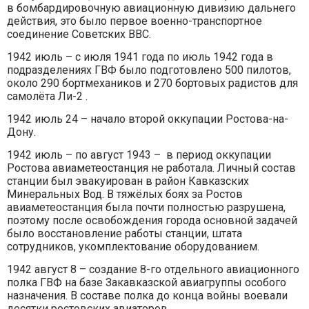
в бомбардировочную авиационную дивизию дальнего
действия, это было первое военно-транспортное
соединение Советских ВВС.
1942 июль – с июля 1941 года по июль 1942 года в
подразделениях ГВФ было подготовлено 500 пилотов,
около 290 бортмехаников и 270 бортовых радистов для
самолёта Ли-2 .
1942 июль 24 – начало второй оккупации Ростова-на-
Дону.
1942 июль – по август 1943 – в период оккупации
Ростова авиаметеостанция не работала. Личный состав
станции был эвакуирован в район Кавказских
Минеральных Вод. В тяжёлых боях за Ростов
авиаметеостанция была почти полностью разрушена,
поэтому после освобождения города основной задачей
было восстановление работы станции, штата
сотрудников, укомплектование оборудованием.
1942 август 8 – создание 8-го отдельного авиационного
полка ГВФ на базе Закавказской авиагруппы особого
назначения. В составе полка до конца войны воевали
десятки ростовских авиаторов.