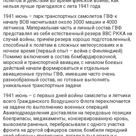
полётов и действий во время финской войны, как
нельзя лучше пригодился с лета 1941 года.
1941 июнь – парк транспортных самолетов ГВФ к
началу ВОВ насчитывал около 3000 машин и 4000
лётчиков. Материальная часть и личный состав ГВФ
представлял из себя естественный резерв ВВС РККА на
случай войны, причём резерв хорошо подготовленный,
способный к полётам в сложных метеоусловиях и в
ночное время (первый опыт – война с Финляндией).
Помимо включения в состав бомбардировочной,
морской и транспортной авиации, с началом боевых
действий начали формироваться и отдельные
авиационные группы ГВФ, имевшие часто очень
разнообразный состав, но готовые выполнять
уникальные транспортные задачи.
1941 июнь – с первых дней войны самолеты и лётчики
всего Гражданского Воздушного Флота переключается
на задачи по выполнению военных операций.
Авиаподразделения доставляли на передовые позиции
боеприпасы, медикаменты, консервированную кровь,
вывозили раненых, перебрасывали с одного участка
фронта на другой офицеров связи, бомбили передний
край обороны противника, летали в тыл врага и к