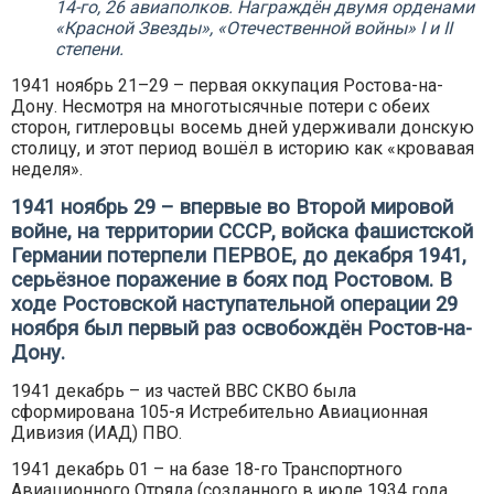
14-го, 26 авиаполков. Награждён двумя орденами
«Красной Звезды», «Отечественной войны» I и II
степени.
1941 ноябрь 21–29 – первая оккупация Ростова-на-
Дону. Несмотря на многотысячные потери с обеих
сторон, гитлеровцы восемь дней удерживали донскую
столицу, и этот период вошёл в историю как «кровавая
неделя».
1941 ноябрь 29 – впервые во Второй мировой
войне, на территории СССР, войска фашистской
Германии потерпели ПЕРВОЕ, до декабря 1941,
серьёзное поражение в боях под Ростовом. В
ходе Ростовской наступательной операции 29
ноября был первый раз освобождён Ростов-на-
Дону.
1941 декабрь – из частей ВВС СКВО была
сформирована 105-я Истребительно Авиационная
Дивизия (ИАД) ПВО.
1941 декабрь 01 – на базе 18-го Транспортного
Авиационного Отряда (созданного в июле 1934 года,