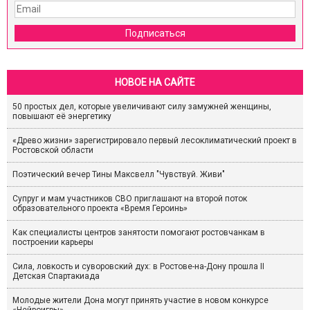
Подписаться
НОВОЕ НА САЙТЕ
50 простых дел, которые увеличивают силу замужней женщины,
повышают её энергетику
«Древо жизни» зарегистрировало первый лесоклиматический проект в
Ростовской области
Поэтический вечер Тины Максвелл "Чувствуй. Живи"
Супруг и мам участников СВО приглашают на второй поток
образовательного проекта «Время Героинь»
Как специалисты центров занятости помогают ростовчанкам в
построении карьеры
Сила, ловкость и суворовский дух: в Ростове-на-Дону прошла II
Детская Спартакиада
Молодые жители Дона могут принять участие в новом конкурсе
«Нейроигры»