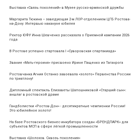
Выставка «Связь поколений» в Музее русско-армянской дружбы
Маргарита Тюкина – заведующая 2-м ЛОР-отделением ЦГБ Ростова-
на-Дону. Интервью накануне юбилея
Ректор ЮФУ Инна Шевченко рассказала о Приемной кампании 2026
года
В Ростове успешно стартовала I «Суворовская спартакиада»
Звание «Мать‑героиня» присвоено Ирине Пащенко из Таганрога
Ростовчанка Агния Останко завоевала «золото» Первенства России
по триатлону!
Дипломный спектакль Елизаветы Шапошниковой «Старший сын»:
аншлаг в ростовской драме
Гандболистки «Ростов-Дон» - десятикратные чемпионки России!
Это юбилейное золото!
На базе Ростовского бизнес-инкубатора создан «БРЕНДПАРК» для
субъектов МСП в сфере лёгкой промышленности
Выставка «Шолохов. Сквозь поколения»