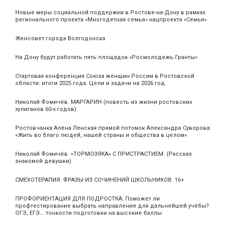
Новые меры социальной поддержки в Ростове-на-Дону в рамках
регионального проекта «Многодетная семья» нацпроекта «Семья»
Женсовет города Волгодонска
На Дону будут работать пять площадок «Росмолодежь.Гранты»
Стартовая конференция Союза женщин России в Ростовской
области: итоги 2025 года. Цели и задачи на 2026 год
Николай Фомичёв. МАРГАРИН (повесть из жизни ростовских
хулиганов 60-х годов)
Ростовчанка Алёна Ленская прямой потомок Александра Суворова:
«Жить во благо людей, нашей страны и общества в целом»
Николай Фомичёв. «ТОРМОЗЯКА» С ПРИСТРАСТИЕМ. (Рассказ
знакомой девушки)
СМЕХОТЕРАПИЯ: ФРАЗЫ ИЗ СОЧИНЕНИЙ ШКОЛЬНИКОВ. 16+
ПРОФОРИЕНТАЦИЯ ДЛЯ ПОДРОСТКА. Поможет ли
профтестирование выбрать направление для дальнейшей учёбы?
ОГЭ, ЕГЭ... тонкости подготовки на высокие баллы