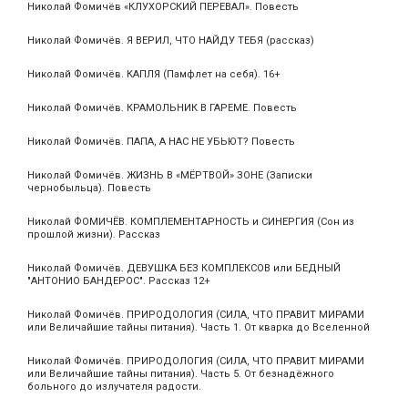
Николай Фомичёв «КЛУХОРСКИЙ ПЕРЕВАЛ». Повесть
Николай Фомичёв. Я ВЕРИЛ, ЧТО НАЙДУ ТЕБЯ (рассказ)
Николай Фомичёв. КАПЛЯ (Памфлет на себя). 16+
Николай Фомичёв. КРАМОЛЬНИК В ГАРЕМЕ. Повесть
Николай Фомичёв. ПАПА, А НАС НЕ УБЬЮТ? Повесть
Николай Фомичёв. ЖИЗНЬ В «МЁРТВОЙ» ЗОНЕ (Записки
чернобыльца). Повесть
Николай ФОМИЧЁВ. КОМПЛЕМЕНТАРНОСТЬ и СИНЕРГИЯ (Сон из
прошлой жизни). Рассказ
Николай Фомичёв. ДЕВУШКА БЕЗ КОМПЛЕКСОВ или БЕДНЫЙ
"АНТОНИО БАНДЕРОС". Рассказ 12+
Николай Фомичёв. ПРИРОДОЛОГИЯ (СИЛА, ЧТО ПРАВИТ МИРАМИ
или Величайшие тайны питания). Часть 1. От кварка до Вселенной
Николай Фомичёв. ПРИРОДОЛОГИЯ (СИЛА, ЧТО ПРАВИТ МИРАМИ
или Величайшие тайны питания). Часть 5. От безнадёжного
больного до излучателя радости.