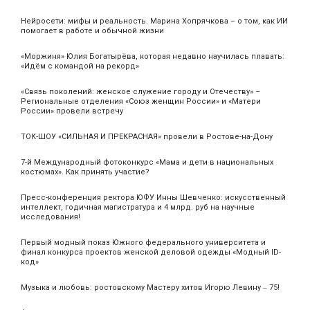
Нейросети: мифы и реальность. Марина Хопрячкова – о том, как ИИ
помогает в работе и обычной жизни
«Моржиня» Юлия Богатырёва, которая недавно научилась плавать:
«Идём с командой на рекорд»
«Связь поколений: женское служение городу и Отечеству» –
Региональные отделения «Союз женщин России» и «Матери
России» провели встречу
ТОК-ШОУ «СИЛЬНАЯ И ПРЕКРАСНАЯ» провели в Ростове-на-Дону
7-й Международный фотоконкурс «Мама и дети в национальных
костюмах». Как принять участие?
Пресс-конференция ректора ЮФУ Инны Шевченко: искусственный
интеллект, годичная магистратура и 4 млрд. руб на научные
исследования!
Первый модный показ Южного федерального университета и
финал конкурса проектов женской деловой одежды «Модный ID-
код»
Музыка и любовь: ростовскому Мастеру хитов Игорю Левину ‒ 75!