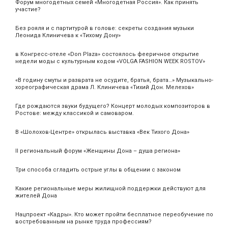
Форум многодетных семей «Многодетная Россия». Как принять
участие?
Без рояля и с партитурой в голове: секреты создания музыки
Леонида Клиничева к «Тихому Дону»
в Конгресс-отеле «Don Plaza» состоялось фееричное открытие
недели моды с культурным кодом «VOLGA FASHION WEEK ROSTOV»
«В годину смуты и разврата не осудите, братья, брата…» Музыкально-
хореографическая драма Л. Клиничева «Тихий Дон. Мелехов»
Где рождаются звуки будущего? Концерт молодых композиторов в
Ростове: между классикой и самоваром.
В «Шолохов-Центре» открылась выставка «Век Тихого Дона»
II региональный форум «Женщины Дона – душа региона»
Три способа сгладить острые углы в общении с законом
Какие региональные меры жилищной поддержки действуют для
жителей Дона
Нацпроект «Кадры». Кто может пройти бесплатное переобучение по
востребованным на рынке труда профессиям?