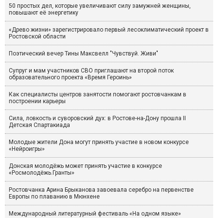
50 простых дел, которые увеличивают силу замужней женщины,
повышают её энергетику
«Древо жизни» зарегистрировало первый лесоклиматический проект в
Ростовской области
Поэтический вечер Тины Максвелл "Чувствуй. Живи"
Супруг и мам участников СВО приглашают на второй поток
образовательного проекта «Время Героинь»
Как специалисты центров занятости помогают ростовчанкам в
построении карьеры
Сила, ловкость и суворовский дух: в Ростове-на-Дону прошла II
Детская Спартакиада
Молодые жители Дона могут принять участие в новом конкурсе
«Нейроигры»
Донская молодёжь может принять участие в конкурсе
«Росмолодёжь.Гранты»
Ростовчанка Арина Брыканова завоевала серебро на первенстве
Европы по плаванию в Мюнхене
Международный литературный фестиваль «На одном языке»