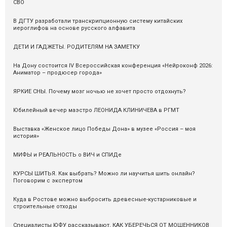
СВО
В ДГТУ разработали транскрипционную систему китайских
иероглифов на основе русского алфавита
ДЕТИ И ГАДЖЕТЫ. РОДИТЕЛЯМ НА ЗАМЕТКУ
На Дону состоится IV Всероссийская конференция «Нейроконф 2026:
Аниматор – продюсер города»
ЯРКИЕ СНЫ. Почему мозг ночью не хочет просто отдохнуть?
Юбилейный вечер маэстро ЛЕОНИДА КЛИНИЧЕВА в РГМТ
Выставка «Женское лицо Победы Дона» в музее «Россия – моя
история»
МИФЫ и РЕАЛЬНОСТЬ о ВИЧ и СПИДе
КУРСЫ ШИТЬЯ. Как выбрать? Можно ли научитья шить онлайн?
Поговорим с экспертом
Куда в Ростове можно выбросить древесные-кустарниковые и
строительные отходы
Специалисты ЮФУ рассказывают, КАК УБЕРЕЧЬСЯ ОТ МОШЕННИКОВ