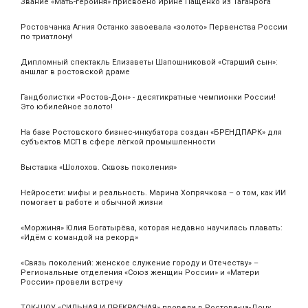
Звание «Мать‑героиня» присвоено Ирине Пащенко из Таганрога
Ростовчанка Агния Останко завоевала «золото» Первенства России
по триатлону!
Дипломный спектакль Елизаветы Шапошниковой «Старший сын»:
аншлаг в ростовской драме
Гандболистки «Ростов-Дон» - десятикратные чемпионки России!
Это юбилейное золото!
На базе Ростовского бизнес-инкубатора создан «БРЕНДПАРК» для
субъектов МСП в сфере лёгкой промышленности
Выставка «Шолохов. Сквозь поколения»
Нейросети: мифы и реальность. Марина Хопрячкова – о том, как ИИ
помогает в работе и обычной жизни
«Моржиня» Юлия Богатырёва, которая недавно научилась плавать:
«Идём с командой на рекорд»
«Связь поколений: женское служение городу и Отечеству» –
Региональные отделения «Союз женщин России» и «Матери
России» провели встречу
ТОК-ШОУ «СИЛЬНАЯ И ПРЕКРАСНАЯ» провели в Ростове-на-Дону