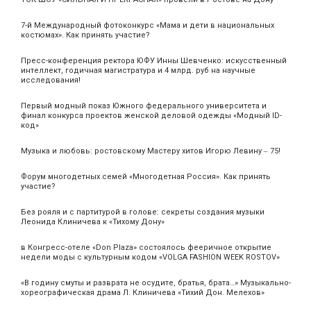
7-й Международный фотоконкурс «Мама и дети в национальных
костюмах». Как принять участие?
Пресс-конференция ректора ЮФУ Инны Шевченко: искусственный
интеллект, годичная магистратура и 4 млрд. руб на научные
исследования!
Первый модный показ Южного федерального университета и
финал конкурса проектов женской деловой одежды «Модный ID-
код»
Музыка и любовь: ростовскому Мастеру хитов Игорю Левину ‒ 75!
Форум многодетных семей «Многодетная Россия». Как принять
участие?
Без рояля и с партитурой в голове: секреты создания музыки
Леонида Клиничева к «Тихому Дону»
в Конгресс-отеле «Don Plaza» состоялось фееричное открытие
недели моды с культурным кодом «VOLGA FASHION WEEK ROSTOV»
«В годину смуты и разврата не осудите, братья, брата…» Музыкально-
хореографическая драма Л. Клиничева «Тихий Дон. Мелехов»