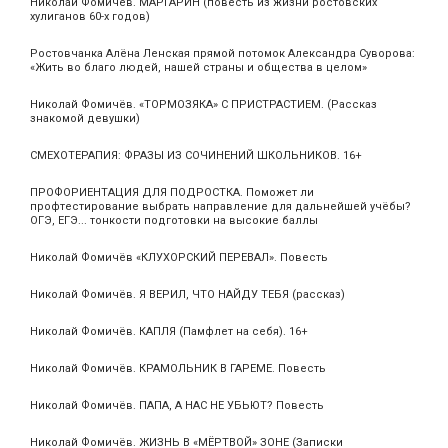
Николай Фомичёв. МАРГАРИН (повесть из жизни ростовских
хулиганов 60-х годов)
Ростовчанка Алёна Ленская прямой потомок Александра Суворова:
«Жить во благо людей, нашей страны и общества в целом»
Николай Фомичёв. «ТОРМОЗЯКА» С ПРИСТРАСТИЕМ. (Рассказ
знакомой девушки)
СМЕХОТЕРАПИЯ: ФРАЗЫ ИЗ СОЧИНЕНИЙ ШКОЛЬНИКОВ. 16+
ПРОФОРИЕНТАЦИЯ ДЛЯ ПОДРОСТКА. Поможет ли
профтестирование выбрать направление для дальнейшей учёбы?
ОГЭ, ЕГЭ... тонкости подготовки на высокие баллы
Николай Фомичёв «КЛУХОРСКИЙ ПЕРЕВАЛ». Повесть
Николай Фомичёв. Я ВЕРИЛ, ЧТО НАЙДУ ТЕБЯ (рассказ)
Николай Фомичёв. КАПЛЯ (Памфлет на себя). 16+
Николай Фомичёв. КРАМОЛЬНИК В ГАРЕМЕ. Повесть
Николай Фомичёв. ПАПА, А НАС НЕ УБЬЮТ? Повесть
Николай Фомичёв. ЖИЗНЬ В «МЁРТВОЙ» ЗОНЕ (Записки