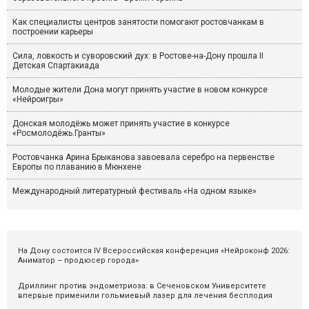
Как специалисты центров занятости помогают ростовчанкам в
построении карьеры
Сила, ловкость и суворовский дух: в Ростове-на-Дону прошла II
Детская Спартакиада
Молодые жители Дона могут принять участие в новом конкурсе
«Нейроигры»
Донская молодёжь может принять участие в конкурсе
«Росмолодёжь.Гранты»
Ростовчанка Арина Брыканова завоевала серебро на первенстве
Европы по плаванию в Мюнхене
Международный литературный фестиваль «На одном языке»
На Дону состоится IV Всероссийская конференция «Нейроконф 2026:
Аниматор – продюсер города»
Дриллинг против эндометриоза: в Сеченовском Университете
впервые применили гольмиевый лазер для лечения бесплодия