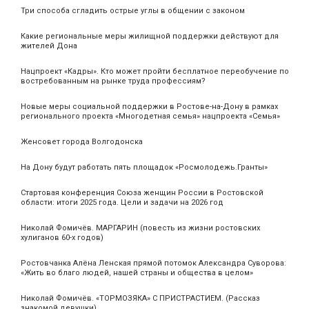
Три способа сгладить острые углы в общении с законом
Какие региональные меры жилищной поддержки действуют для
жителей Дона
Нацпроект «Кадры». Кто может пройти бесплатное переобучение по
востребованным на рынке труда профессиям?
Новые меры социальной поддержки в Ростове-на-Дону в рамках
регионального проекта «Многодетная семья» нацпроекта «Семья»
Женсовет города Волгодонска
На Дону будут работать пять площадок «Росмолодежь.Гранты»
Стартовая конференция Союза женщин России в Ростовской
области: итоги 2025 года. Цели и задачи на 2026 год
Николай Фомичёв. МАРГАРИН (повесть из жизни ростовских
хулиганов 60-х годов)
Ростовчанка Алёна Ленская прямой потомок Александра Суворова:
«Жить во благо людей, нашей страны и общества в целом»
Николай Фомичёв. «ТОРМОЗЯКА» С ПРИСТРАСТИЕМ. (Рассказ
знакомой девушки)