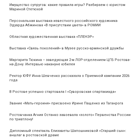
Имущество супругов: какие правила игры? Разбираем с юристом
Мариной Стетюхой
Персональная выставка известного российского художника
Эдуарда Абжинова «В присутствии цвета» в РОМИИ
Областная художественная выставка «ПЛЕНЭР»
Выставка «Связь поколений» в Музее русско-армянской дружбы
Маргарита Тюкина – заведующая 2-м ЛОР-отделением ЦГБ Ростова-
на-Дону. Интервью накануне юбилея
Ректор ЮФУ Инна Шевченко рассказала о Приемной кампании 2026
года
В Ростове успешно стартовала I «Суворовская спартакиада»
Звание «Мать‑героиня» присвоено Ирине Пащенко из Таганрога
Ростовчанка Агния Останко завоевала «золото» Первенства России
по триатлону!
Дипломный спектакль Елизаветы Шапошниковой «Старший сын»:
аншлаг в ростовской драме