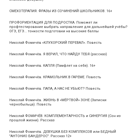
СМЕХОТЕРАПИЯ: ФРАЗЫ ИЗ СОЧИНЕНИЙ ШКОЛЬНИКОВ. 16+
ПРОФОРИЕНТАЦИЯ ДЛЯ ПОДРОСТКА. Поможет ли
профтестирование выбрать направление для дальнейшей учёбы?
ОГЭ, ЕГЭ... тонкости подготовки на высокие баллы
Николай Фомичёв «КЛУХОРСКИЙ ПЕРЕВАЛ». Повесть
Николай Фомичёв. Я ВЕРИЛ, ЧТО НАЙДУ ТЕБЯ (рассказ)
Николай Фомичёв. КАПЛЯ (Памфлет на себя). 16+
Николай Фомичёв. КРАМОЛЬНИК В ГАРЕМЕ. Повесть
Николай Фомичёв. ПАПА, А НАС НЕ УБЬЮТ? Повесть
Николай Фомичёв. ЖИЗНЬ В «МЁРТВОЙ» ЗОНЕ (Записки
чернобыльца). Повесть
Николай ФОМИЧЁВ. КОМПЛЕМЕНТАРНОСТЬ и СИНЕРГИЯ (Сон из
прошлой жизни). Рассказ
Николай Фомичёв. ДЕВУШКА БЕЗ КОМПЛЕКСОВ или БЕДНЫЙ
"АНТОНИО БАНДЕРОС". Рассказ 12+