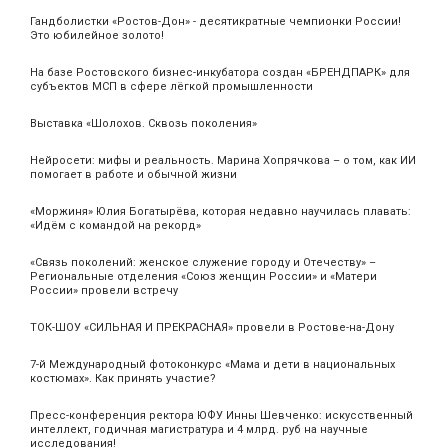
Гандболистки «Ростов-Дон» - десятикратные чемпионки России!
Это юбилейное золото!
На базе Ростовского бизнес-инкубатора создан «БРЕНДПАРК» для
субъектов МСП в сфере лёгкой промышленности
Выставка «Шолохов. Сквозь поколения»
Нейросети: мифы и реальность. Марина Хопрячкова – о том, как ИИ
помогает в работе и обычной жизни
«Моржиня» Юлия Богатырёва, которая недавно научилась плавать:
«Идём с командой на рекорд»
«Связь поколений: женское служение городу и Отечеству» –
Региональные отделения «Союз женщин России» и «Матери
России» провели встречу
ТОК-ШОУ «СИЛЬНАЯ И ПРЕКРАСНАЯ» провели в Ростове-на-Дону
7-й Международный фотоконкурс «Мама и дети в национальных
костюмах». Как принять участие?
Пресс-конференция ректора ЮФУ Инны Шевченко: искусственный
интеллект, годичная магистратура и 4 млрд. руб на научные
исследования!