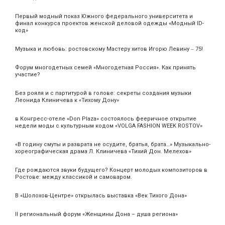
Первый модный показ Южного федерального университета и
финал конкурса проектов женской деловой одежды «Модный ID-
код»
Музыка и любовь: ростовскому Мастеру хитов Игорю Левину ‒ 75!
Форум многодетных семей «Многодетная Россия». Как принять
участие?
Без рояля и с партитурой в голове: секреты создания музыки
Леонида Клиничева к «Тихому Дону»
в Конгресс-отеле «Don Plaza» состоялось фееричное открытие
недели моды с культурным кодом «VOLGA FASHION WEEK ROSTOV»
«В годину смуты и разврата не осудите, братья, брата…» Музыкально-
хореографическая драма Л. Клиничева «Тихий Дон. Мелехов»
Где рождаются звуки будущего? Концерт молодых композиторов в
Ростове: между классикой и самоваром.
В «Шолохов-Центре» открылась выставка «Век Тихого Дона»
II региональный форум «Женщины Дона – душа региона»