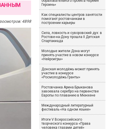
образовательного проекта «Время
ОВАННЫМ
Героинь»
Как специалисты центров занятости
помогают ростовчанкам в
росмотров: 4898
построении карьеры
Сила, ловкость и суворовский дух: в
Ростове-на-Дону прошла II Детская
Спартакиада
Молодые жители Дона могут
принять участие в новом конкурсе
«Нейроигры»
Донская молодёжь может принять
участие в конкурсе
«Росмолодёжь.Гранты»
Ростовчанка Арина Брыканова
завоевала серебро на первенстве
Европы по плаванию в Мюнхене
Международный литературный
фестиваль «На одном языке»
Итоги V Всероссийского
творческого конкурса «Права
человека глазами детей»