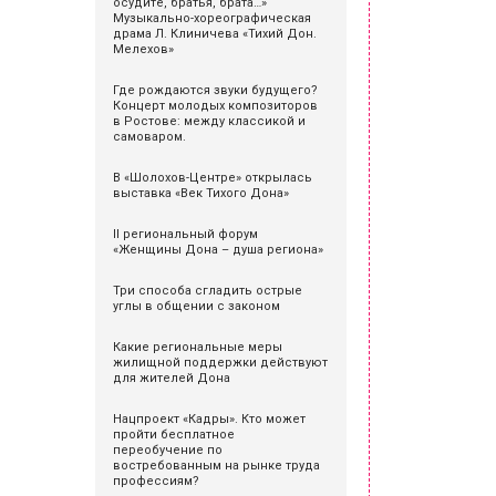
осудите, братья, брата…»
Музыкально-хореографическая
драма Л. Клиничева «Тихий Дон.
Мелехов»
Где рождаются звуки будущего?
Концерт молодых композиторов
в Ростове: между классикой и
самоваром.
В «Шолохов-Центре» открылась
выставка «Век Тихого Дона»
II региональный форум
«Женщины Дона – душа региона»
Три способа сгладить острые
углы в общении с законом
Какие региональные меры
жилищной поддержки действуют
для жителей Дона
Нацпроект «Кадры». Кто может
пройти бесплатное
переобучение по
востребованным на рынке труда
профессиям?