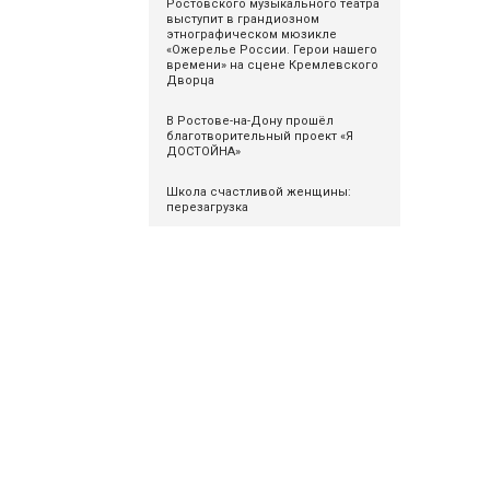
Ростовского музыкального театра
выступит в грандиозном
этнографическом мюзикле
«Ожерелье России. Герои нашего
времени» на сцене Кремлевского
Дворца
В Ростове-на-Дону прошёл
благотворительный проект «Я
ДОСТОЙНА»
Школа счастливой женщины:
перезагрузка