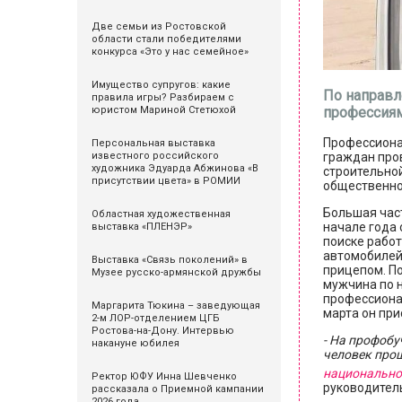
Две семьи из Ростовской
области стали победителями
конкурса «Это у нас семейное»
Имущество супругов: какие
По направл
правила игры? Разбираем с
профессиям
юристом Мариной Стетюхой
Профессиона
Персональная выставка
граждан про
известного российского
художника Эдуарда Абжинова «В
строительной
присутствии цвета» в РОМИИ
общественног
Большая част
Областная художественная
начале года 
выставка «ПЛЕНЭР»
поиске рабо
автомобилей
Выставка «Связь поколений» в
прицепом. П
Музее русско-армянской дружбы
мужчина по 
профессионал
Маргарита Тюкина – заведующая
марта он при
2-м ЛОР-отделением ЦГБ
Ростова-на-Дону. Интервью
- На профобу
накануне юбилея
человек прош
национально
Ректор ЮФУ Инна Шевченко
руководител
рассказала о Приемной кампании
2026 года