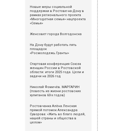
Новые меры социальной
поддержки в Ростове-на-Дону в
рамках регионального проекта
«Многодетная семья» нацпроекта
«Семья»
Женсовет города Волгодонска
На Дону будут работать пять
площадок
«Росмолодежь.Гранты»
Стартовая конференция Союза
женщин России в Ростовской
области: итоги 2025 года. Цели и
задачи на 2026 год
Николай Фомичёв. МАРГАРИН
(повесть из жизни ростовских
хулиганов 60-х годов)
Ростовчанка Алёна Ленская
прямой потомок Александра
Суворова: «Жить во благо людей,
нашей страны и общества в
целом»