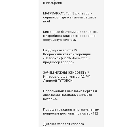
Шпильрейн
МАТРИАРХАТ. Топ 5 фильмов и
сериалов, где женщины решают
всё!
Кишечные бактерии и сердце: как
микробиота влияет на сердечно-
сосудистую систему
На Дону состоится IV
Всероссийская конференция
«Нейроконф 2026: Аниматор –
продюсер города»
ЗАЧЕМ НУЖНЫ ЖЕНСОВЕТЫ?
Интервью с депутатом ГД РФ
Ларисой ТУТОВОЙ
Персональная выставка Сергея и
Анастасии Потаповых «Зимняя
встреча»
Помощь гражданам по актуальным
вопросам доступна по номеру 122
Детская хоровая капелла