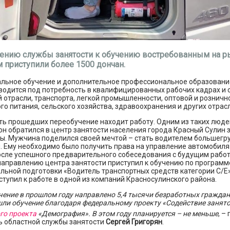
ению службы занятости к обучению востребованным на р
 приступили более 1500 дончан.
льное обучение и дополнительное профессиональное образовани
водится под потребность в квалифицированных рабочих кадрах и 
 отрасли, транспорта, легкой промышленности, оптовой и рознично
о питания, сельского хозяйства, здравоохранения и других отрас
ь прошедших переобучение находит работу. Одним из таких людей
он обратился в центр занятости населения города Красный Сулин
ты. Мужчина поделился своей мечтой – стать водителем большегр
. Ему необходимо было получить права на управление автомобиля
осле успешного предварительного собеседования с будущим рабо
направлению центра занятости приступил к обучению по программ
ьной подготовки «Водитель транспортных средств категории С/Е» 
ступил к работе в одной из компаний Красносулинского района.
чение в прошлом году направлено 5,4 тысячи безработных граждан
ли обучение благодаря федеральному проекту «Содействие занят
го проекта
«Демография». В этом году планируется – не меньше
, –
ь областной службы занятости
Сергей Григорян
.