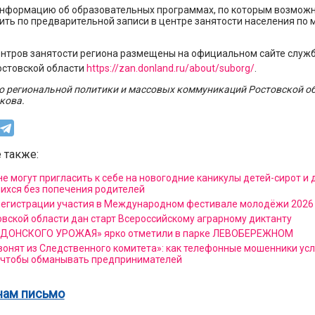
нформацию об образовательных программах, по которым возможн
ть по предварительной записи в центре занятости населения по 
нтров занятости региона размещены на официальном сайте служб
остовской области
https://zan.donland.ru/about/suborg/
.
о региональной политики и массовых коммуникаций Ростовской об
кова.
 также:
е могут пригласить к себе на новогодние каникулы детей-сирот и 
ихся без попечения родителей
регистрации участия в Международном фестивале молодёжи 2026
овской области дан старт Всероссийскому аграрному диктанту
 ДОНСКОГО УРОЖАЯ» ярко отметили в парке ЛЕВОБЕРЕЖНОМ
вонят из Следственного комитета»: как телефонные мошенники ус
 чтобы обманывать предпринимателей
нам письмо