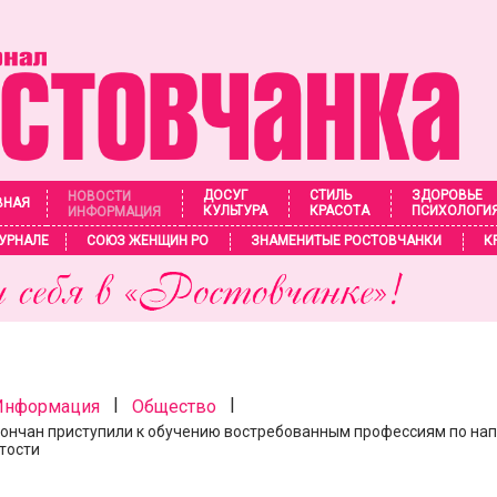
ДОСУГ
СТИЛЬ
ЗДОРОВЬЕ
НОВОСТИ
ВНАЯ
КУЛЬТУРА
КРАСОТА
ПСИХОЛОГИ
ИНФОРМАЦИЯ
УРНАЛЕ
СОЮЗ ЖЕНЩИН РО
ЗНАМЕНИТЫЕ РОСТОВЧАНКИ
К
|
|
 Информация
Общество
дончан приступили к обучению востребованным профессиям по на
тости