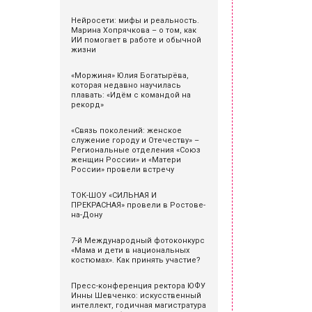
Нейросети: мифы и реальность.
Марина Хопрячкова – о том, как
ИИ помогает в работе и обычной
жизни
«Моржиня» Юлия Богатырёва,
которая недавно научилась
плавать: «Идём с командой на
рекорд»
«Связь поколений: женское
служение городу и Отечеству» –
Региональные отделения «Союз
женщин России» и «Матери
России» провели встречу
ТОК-ШОУ «СИЛЬНАЯ И
ПРЕКРАСНАЯ» провели в Ростове-
на-Дону
7-й Международный фотоконкурс
«Мама и дети в национальных
костюмах». Как принять участие?
Пресс-конференция ректора ЮФУ
Инны Шевченко: искусственный
интеллект, годичная магистратура