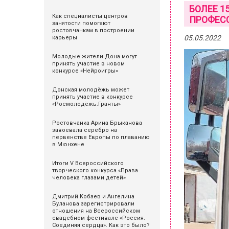
БОЛЕЕ 1
Как специалисты центров
ПРОФЕС
занятости помогают
ростовчанкам в построении
05.05.2022
карьеры
Молодые жители Дона могут
принять участие в новом
конкурсе «Нейроигры»
Донская молодёжь может
принять участие в конкурсе
«Росмолодёжь.Гранты»
Ростовчанка Арина Брыканова
завоевала серебро на
первенстве Европы по плаванию
в Мюнхене
Итоги V Всероссийского
творческого конкурса «Права
человека глазами детей»
Дмитрий Кобзев и Ангелина
Буланова зарегистрировали
отношения на Всероссийском
свадебном фестивале «Россия.
Соединяя сердца». Как это было?