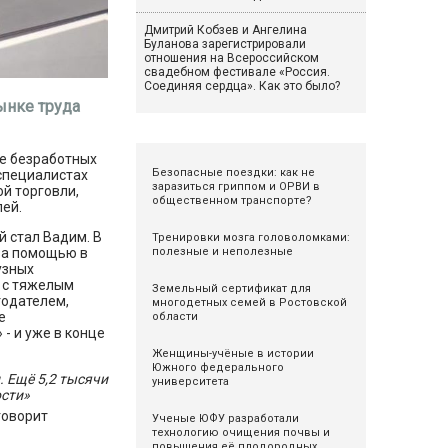
Дмитрий Кобзев и Ангелина
Буланова зарегистрировали
отношения на Всероссийском
свадебном фестивале «Россия.
Соединяя сердца». Как это было?
ынке труда
е безработных
Безопасные поездки: как не
специалистах
заразиться гриппом и ОРВИ в
й торговли,
общественном транспорте?
лей.
 стал Вадим. В
Тренировки мозга головоломками:
 за помощью в
полезные и неполезные
узных
 с тяжелым
Земельный сертификат для
тодателем,
многодетных семей в Ростовской
е
области
- и уже в конце
Женщины-учёные в истории
Южного федерального
. Ещё 5,2 тысячи
университета
ости»
 говорит
Ученые ЮФУ разработали
технологию очищения почвы и
повышения её плодородных