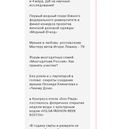
и 4 млрд. руб на научные
исследования!
Первый модный показ Южного
федерального университета и
финал конкурса проектов
женской деловой одежды
«Модный ID-код»
Музыка и любовь: ростовскому
Мастеру хитов Игорю Левину ‒ 75!
Форум многодетных семей
«Многодетная Россия». Как
принять участие?
Без рояля и с партитурой в
голове: секреты создания
музыки Леонида Клиничева к
«Тихому Дону»
в Конгресс-отеле «Don Plaza»
состоялось фееричное открытие
недели моды с культурным
кодом «VOLGA FASHION WEEK
ROSTOV»
«В годину смуты и разврата не