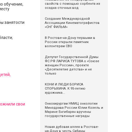
о обучение,
свойств с помощью сорбента из
осадка сточных вод
месту
Cоздание Международной
ы занятости
Ассоциации Кинематографистов
«СНГ ФИЛЬМ»
ласти,
В Ростове-на-Дону первыми в
России открыли памятник
волонтерам СВО
Депутат Государственной Думы
ФС РФ ЛАРИСА ТУТОВА о «Союзе
женщин России», проекте
«Десятилетие детства» и не
только
детей,
КОНИ И ЛЮДИ БОРИСА
СПОРЫХИНА. К 95-летию
художника...
ложнили свои
Онкохирургам НМИЦ онкологии
Минздрава России Юлии Козель и
Марине Енгибарян вручены
государственные награды
Новая дубовая аллея в Ростове-
на-Дону в честь Сабины