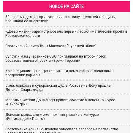
НОВОЕ НА САЙТЕ
50 простых дел, которые увеличивают силу замужней женщины,
повышают её энергетику
«Древо жизни» зарегистрировало первый лесоклиматический проект в
Ростовской области
Поэтический вечер Тины Максвелл "Чувствуй. Живи"
Супруг и мам участников СВО приглашают на второй поток
образовательного проекта «Время Героинь»
Как специалисты центров занятости помогают ростовчанкам в
построении карьеры
Сила, ловкость и суворовский дух: в Ростове-на-Дону прошла II
Детская Спартакиада
Молодые жители Дона могут принять участие в новом конкурсе
«Нейроигры»
Донская молодёжь может принять участие в конкурсе
«Росмолодёжь.Гранты»
Ростовчанка Арина Брыканова завоевала серебро на первенстве