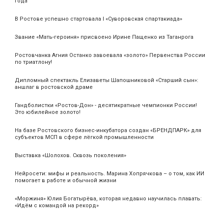
года
В Ростове успешно стартовала I «Суворовская спартакиада»
Звание «Мать‑героиня» присвоено Ирине Пащенко из Таганрога
Ростовчанка Агния Останко завоевала «золото» Первенства России
по триатлону!
Дипломный спектакль Елизаветы Шапошниковой «Старший сын»:
аншлаг в ростовской драме
Гандболистки «Ростов-Дон» - десятикратные чемпионки России!
Это юбилейное золото!
На базе Ростовского бизнес-инкубатора создан «БРЕНДПАРК» для
субъектов МСП в сфере лёгкой промышленности
Выставка «Шолохов. Сквозь поколения»
Нейросети: мифы и реальность. Марина Хопрячкова – о том, как ИИ
помогает в работе и обычной жизни
«Моржиня» Юлия Богатырёва, которая недавно научилась плавать:
«Идём с командой на рекорд»