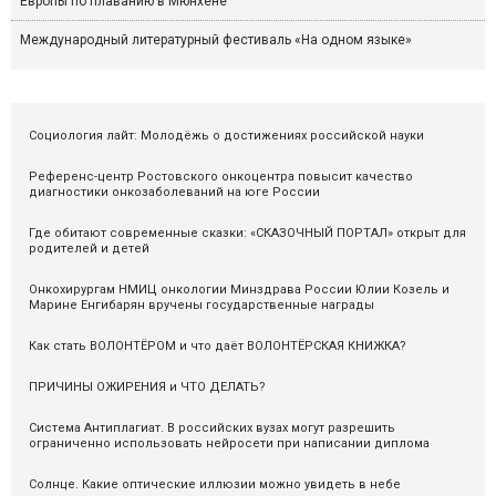
Европы по плаванию в Мюнхене
Международный литературный фестиваль «На одном языке»
Социология лайт: Молодёжь о достижениях российской науки
Референс-центр Ростовского онкоцентра повысит качество
диагностики онкозаболеваний на юге России
Где обитают современные сказки: «СКАЗОЧНЫЙ ПОРТАЛ» открыт для
родителей и детей
Онкохирургам НМИЦ онкологии Минздрава России Юлии Козель и
Марине Енгибарян вручены государственные награды
Как стать ВОЛОНТЁРОМ и что даёт ВОЛОНТЁРСКАЯ КНИЖКА?
ПРИЧИНЫ ОЖИРЕНИЯ и ЧТО ДЕЛАТЬ?
Система Антиплагиат. В российских вузах могут разрешить
ограниченно использовать нейросети при написании диплома
Солнце. Какие оптические иллюзии можно увидеть в небе