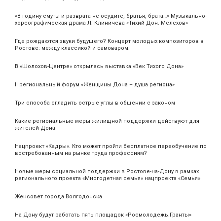
«В годину смуты и разврата не осудите, братья, брата…» Музыкально-
хореографическая драма Л. Клиничева «Тихий Дон. Мелехов»
Где рождаются звуки будущего? Концерт молодых композиторов в
Ростове: между классикой и самоваром.
В «Шолохов-Центре» открылась выставка «Век Тихого Дона»
II региональный форум «Женщины Дона – душа региона»
Три способа сгладить острые углы в общении с законом
Какие региональные меры жилищной поддержки действуют для
жителей Дона
Нацпроект «Кадры». Кто может пройти бесплатное переобучение по
востребованным на рынке труда профессиям?
Новые меры социальной поддержки в Ростове-на-Дону в рамках
регионального проекта «Многодетная семья» нацпроекта «Семья»
Женсовет города Волгодонска
На Дону будут работать пять площадок «Росмолодежь.Гранты»