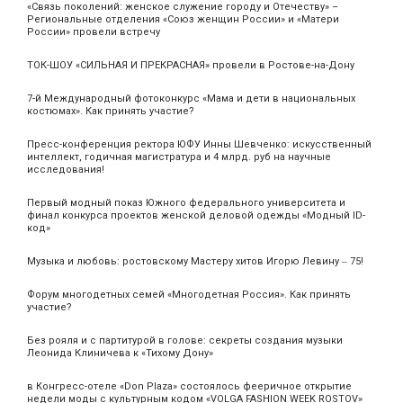
«Связь поколений: женское служение городу и Отечеству» –
Региональные отделения «Союз женщин России» и «Матери
России» провели встречу
ТОК-ШОУ «СИЛЬНАЯ И ПРЕКРАСНАЯ» провели в Ростове-на-Дону
7-й Международный фотоконкурс «Мама и дети в национальных
костюмах». Как принять участие?
Пресс-конференция ректора ЮФУ Инны Шевченко: искусственный
интеллект, годичная магистратура и 4 млрд. руб на научные
исследования!
Первый модный показ Южного федерального университета и
финал конкурса проектов женской деловой одежды «Модный ID-
код»
Музыка и любовь: ростовскому Мастеру хитов Игорю Левину ‒ 75!
Форум многодетных семей «Многодетная Россия». Как принять
участие?
Без рояля и с партитурой в голове: секреты создания музыки
Леонида Клиничева к «Тихому Дону»
в Конгресс-отеле «Don Plaza» состоялось фееричное открытие
недели моды с культурным кодом «VOLGA FASHION WEEK ROSTOV»