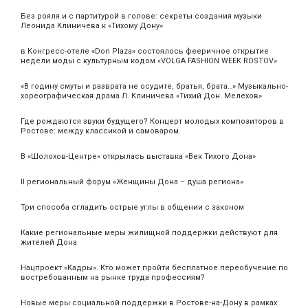
Без рояля и с партитурой в голове: секреты создания музыки
Леонида Клиничева к «Тихому Дону»
в Конгресс-отеле «Don Plaza» состоялось фееричное открытие
недели моды с культурным кодом «VOLGA FASHION WEEK ROSTOV»
«В годину смуты и разврата не осудите, братья, брата…» Музыкально-
хореографическая драма Л. Клиничева «Тихий Дон. Мелехов»
Где рождаются звуки будущего? Концерт молодых композиторов в
Ростове: между классикой и самоваром.
В «Шолохов-Центре» открылась выставка «Век Тихого Дона»
II региональный форум «Женщины Дона – душа региона»
Три способа сгладить острые углы в общении с законом
Какие региональные меры жилищной поддержки действуют для
жителей Дона
Нацпроект «Кадры». Кто может пройти бесплатное переобучение по
востребованным на рынке труда профессиям?
Новые меры социальной поддержки в Ростове-на-Дону в рамках