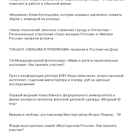
помогает в работе и обычной жизни
«Моржиня» Юлия Богатырёва, которая недавно научилась плавать:
«Идём с командой на рекорд»
«Связь поколений: женское служение городу и Отечеству» –
Региональные отделения «Союз женщин России» и «Матери
России» провели встречу
ТОК-ШОУ «СИЛЬНАЯ И ПРЕКРАСНАЯ» провели в Ростове-на-Дону
7-й Международный фотоконкурс «Мама и дети в национальных
костюмах». Как принять участие?
Пресс-конференция ректора ЮФУ Инны Шевченко: искусственный
интеллект, годичная магистратура и 4 млрд. руб на научные
исследования!
Первый модный показ Южного федерального университета и
финал конкурса проектов женской деловой одежды «Модный ID-
код»
Музыка и любовь: ростовскому Мастеру хитов Игорю Левину ‒ 75!
Форум многодетных семей «Многодетная Россия». Как принять
участие?