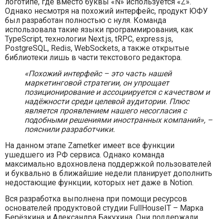
логотипе, где вместо буквы «N» используется «Z».
Однако несмотря на похожий интерфейс, продукт ЮФУ
был разработан полностью с нуля. Команда
использовала такие языки программирования, как
TypeScript, технологии Next.js, tRPC, express.js,
PostgreSQL, Redis, WebSockets, а также открытые
библиотеки лишь в части текстового редактора.
«Похожий интерфейс – это часть нашей
маркетинговой стратегии, он упрощает
позиционирование и ассоциируется с качеством и
надёжности среди целевой аудитории. Плюс
является проявлением нашего несогласия с
подобными решениями иностранных компаний», –
пояснили разработчики.
На данном этапе Zametker имеет все функции
ушедшего из РФ сервиса. Однако команда
максимально вдохновлена поддержкой пользователей
и буквально в ближайшие недели планирует дополнить
недостающие функции, которых нет даже в Notion.
Вся разработка выполнена при помощи ресурсов
основателей продуктовой студии FullHouseIT – Марка
Берёзкина и Александра Бакухина. Они поддержали