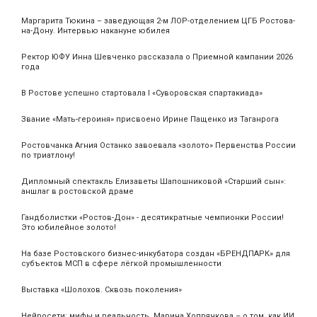
Маргарита Тюкина – заведующая 2-м ЛОР-отделением ЦГБ Ростова-
на-Дону. Интервью накануне юбилея
Ректор ЮФУ Инна Шевченко рассказала о Приемной кампании 2026
года
В Ростове успешно стартовала I «Суворовская спартакиада»
Звание «Мать‑героиня» присвоено Ирине Пащенко из Таганрога
Ростовчанка Агния Останко завоевала «золото» Первенства России
по триатлону!
Дипломный спектакль Елизаветы Шапошниковой «Старший сын»:
аншлаг в ростовской драме
Гандболистки «Ростов-Дон» - десятикратные чемпионки России!
Это юбилейное золото!
На базе Ростовского бизнес-инкубатора создан «БРЕНДПАРК» для
субъектов МСП в сфере лёгкой промышленности
Выставка «Шолохов. Сквозь поколения»
Нейросети: мифы и реальность. Марина Хопрячкова – о том, как ИИ