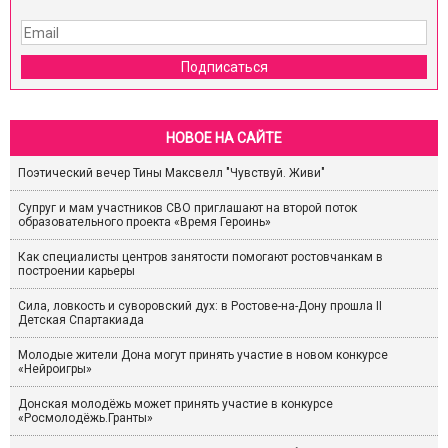
Подписаться
НОВОЕ НА САЙТЕ
Поэтический вечер Тины Максвелл "Чувствуй. Живи"
Супруг и мам участников СВО приглашают на второй поток
образовательного проекта «Время Героинь»
Как специалисты центров занятости помогают ростовчанкам в
построении карьеры
Сила, ловкость и суворовский дух: в Ростове-на-Дону прошла II
Детская Спартакиада
Молодые жители Дона могут принять участие в новом конкурсе
«Нейроигры»
Донская молодёжь может принять участие в конкурсе
«Росмолодёжь.Гранты»