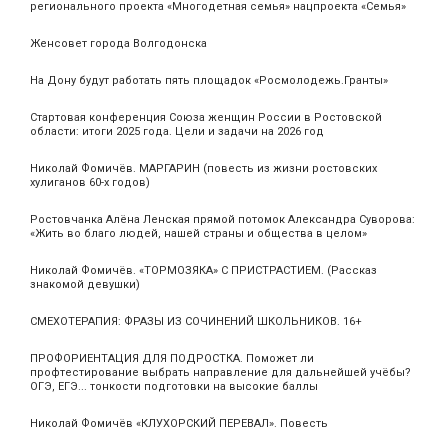
регионального проекта «Многодетная семья» нацпроекта «Семья»
Женсовет города Волгодонска
На Дону будут работать пять площадок «Росмолодежь.Гранты»
Стартовая конференция Союза женщин России в Ростовской
области: итоги 2025 года. Цели и задачи на 2026 год
Николай Фомичёв. МАРГАРИН (повесть из жизни ростовских
хулиганов 60-х годов)
Ростовчанка Алёна Ленская прямой потомок Александра Суворова:
«Жить во благо людей, нашей страны и общества в целом»
Николай Фомичёв. «ТОРМОЗЯКА» С ПРИСТРАСТИЕМ. (Рассказ
знакомой девушки)
СМЕХОТЕРАПИЯ: ФРАЗЫ ИЗ СОЧИНЕНИЙ ШКОЛЬНИКОВ. 16+
ПРОФОРИЕНТАЦИЯ ДЛЯ ПОДРОСТКА. Поможет ли
профтестирование выбрать направление для дальнейшей учёбы?
ОГЭ, ЕГЭ... тонкости подготовки на высокие баллы
Николай Фомичёв «КЛУХОРСКИЙ ПЕРЕВАЛ». Повесть