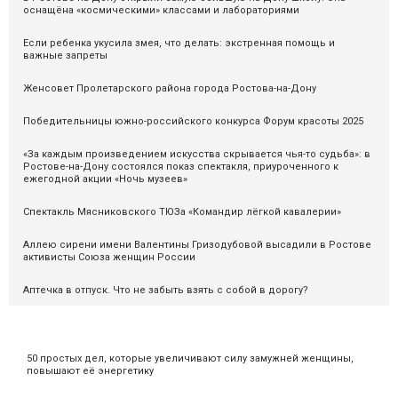
оснащёна «космическими» классами и лабораториями
Если ребенка укусила змея, что делать: экстренная помощь и
важные запреты
Женсовет Пролетарского района города Ростова-на-Дону
Победительницы южно-российского конкурса Форум красоты 2025
«За каждым произведением искусства скрывается чья-то судьба»: в
Ростове-на-Дону состоялся показ спектакля, приуроченного к
ежегодной акции «Ночь музеев»
Спектакль Мясниковского ТЮЗа «Командир лёгкой кавалерии»
Аллею сирени имени Валентины Гризодубовой высадили в Ростове
активисты Союза женщин России
Аптечка в отпуск. Что не забыть взять с собой в дорогу?
50 простых дел, которые увеличивают силу замужней женщины,
повышают её энергетику