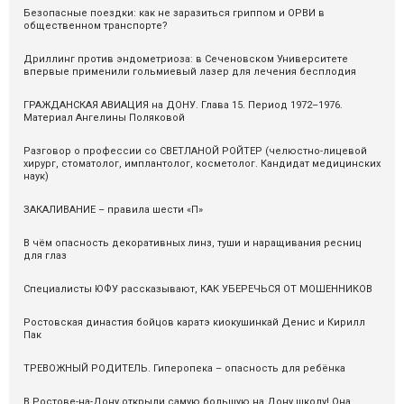
Безопасные поездки: как не заразиться гриппом и ОРВИ в
общественном транспорте?
Дриллинг против эндометриоза: в Сеченовском Университете
впервые применили гольмиевый лазер для лечения бесплодия
ГРАЖДАНСКАЯ АВИАЦИЯ на ДОНУ. Глава 15. Период 1972–1976.
Материал Ангелины Поляковой
Разговор о профессии со СВЕТЛАНОЙ РОЙТЕР (челюстно-лицевой
хирург, стоматолог, имплантолог, косметолог. Кандидат медицинских
наук)
ЗАКАЛИВАНИЕ – правила шести «П»
В чём опасность декоративных линз, туши и наращивания ресниц
для глаз
Специалисты ЮФУ рассказывают, КАК УБЕРЕЧЬСЯ ОТ МОШЕННИКОВ
Ростовская династия бойцов каратэ киокушинкай Денис и Кирилл
Пак
ТРЕВОЖНЫЙ РОДИТЕЛЬ. Гиперопека – опасность для ребёнка
В Ростове-на-Дону открыли самую большую на Дону школу! Она