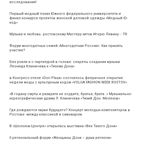
исследования!
Первый модный показ Южного федерального университета и
финал конкурса проектов женской деловой одежды «Модный ID-
код»
Музыка и любовь: ростовскому Мастеру хитов Игорю Левину ‒ 75!
Форум многодетных семей «Многодетная Россия». Как принять
участие?
Без рояля и с партитурой в голове: секреты создания музыки
Леонида Клиничева к «Тихому Дону»
в Конгресс-отеле «Don Plaza» состоялось фееричное открытие
недели моды с культурным кодом «VOLGA FASHION WEEK ROSTOV»
«В годину смуты и разврата не осудите, братья, брата…» Музыкально-
хореографическая драма Л. Клиничева «Тихий Дон. Мелехов»
Где рождаются звуки будущего? Концерт молодых композиторов в
Ростове: между классикой и самоваром.
В «Шолохов-Центре» открылась выставка «Век Тихого Дона»
II региональный форум «Женщины Дона – душа региона»