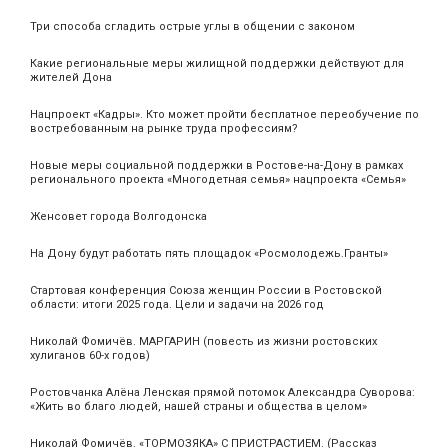
Три способа сгладить острые углы в общении с законом
Какие региональные меры жилищной поддержки действуют для
жителей Дона
Нацпроект «Кадры». Кто может пройти бесплатное переобучение по
востребованным на рынке труда профессиям?
Новые меры социальной поддержки в Ростове-на-Дону в рамках
регионального проекта «Многодетная семья» нацпроекта «Семья»
Женсовет города Волгодонска
На Дону будут работать пять площадок «Росмолодежь.Гранты»
Стартовая конференция Союза женщин России в Ростовской
области: итоги 2025 года. Цели и задачи на 2026 год
Николай Фомичёв. МАРГАРИН (повесть из жизни ростовских
хулиганов 60-х годов)
Ростовчанка Алёна Ленская прямой потомок Александра Суворова:
«Жить во благо людей, нашей страны и общества в целом»
Николай Фомичёв. «ТОРМОЗЯКА» С ПРИСТРАСТИЕМ. (Рассказ