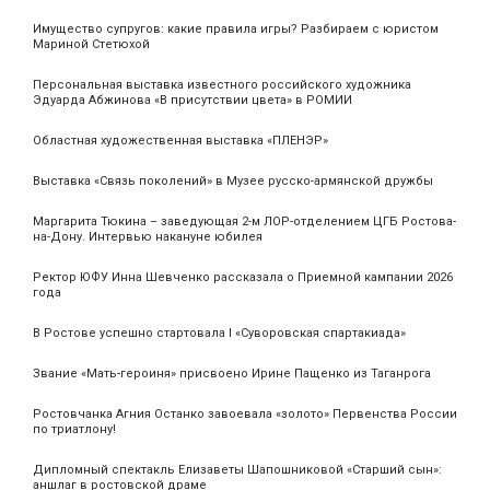
Имущество супругов: какие правила игры? Разбираем с юристом
Мариной Стетюхой
Персональная выставка известного российского художника
Эдуарда Абжинова «В присутствии цвета» в РОМИИ
Областная художественная выставка «ПЛЕНЭР»
Выставка «Связь поколений» в Музее русско-армянской дружбы
Маргарита Тюкина – заведующая 2-м ЛОР-отделением ЦГБ Ростова-
на-Дону. Интервью накануне юбилея
Ректор ЮФУ Инна Шевченко рассказала о Приемной кампании 2026
года
В Ростове успешно стартовала I «Суворовская спартакиада»
Звание «Мать‑героиня» присвоено Ирине Пащенко из Таганрога
Ростовчанка Агния Останко завоевала «золото» Первенства России
по триатлону!
Дипломный спектакль Елизаветы Шапошниковой «Старший сын»:
аншлаг в ростовской драме