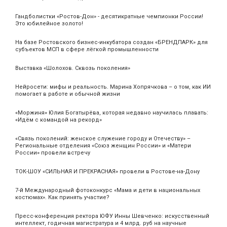
Гандболистки «Ростов-Дон» - десятикратные чемпионки России!
Это юбилейное золото!
На базе Ростовского бизнес-инкубатора создан «БРЕНДПАРК» для
субъектов МСП в сфере лёгкой промышленности
Выставка «Шолохов. Сквозь поколения»
Нейросети: мифы и реальность. Марина Хопрячкова – о том, как ИИ
помогает в работе и обычной жизни
«Моржиня» Юлия Богатырёва, которая недавно научилась плавать:
«Идём с командой на рекорд»
«Связь поколений: женское служение городу и Отечеству» –
Региональные отделения «Союз женщин России» и «Матери
России» провели встречу
ТОК-ШОУ «СИЛЬНАЯ И ПРЕКРАСНАЯ» провели в Ростове-на-Дону
7-й Международный фотоконкурс «Мама и дети в национальных
костюмах». Как принять участие?
Пресс-конференция ректора ЮФУ Инны Шевченко: искусственный
интеллект, годичная магистратура и 4 млрд. руб на научные