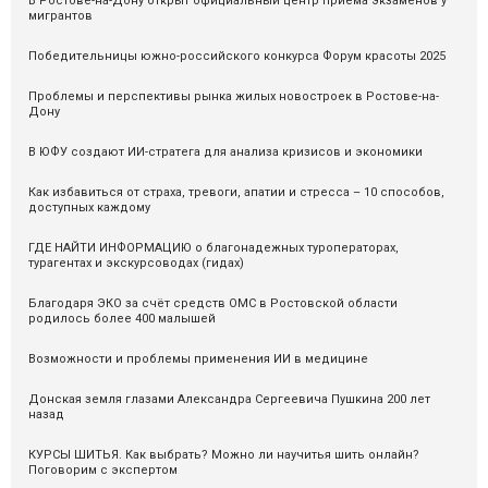
В Ростове-на-Дону открыт официальный центр приема экзаменов у
мигрантов
Победительницы южно-российского конкурса Форум красоты 2025
Проблемы и перспективы рынка жилых новостроек в Ростове-на-
Дону
В ЮФУ создают ИИ-стратега для анализа кризисов и экономики
Как избавиться от страха, тревоги, апатии и стресса – 10 способов,
доступных каждому
ГДЕ НАЙТИ ИНФОРМАЦИЮ о благонадежных туроператорах,
турагентах и экскурсоводах (гидах)
Благодаря ЭКО за счёт средств ОМС в Ростовской области
родилось более 400 малышей
Возможности и проблемы применения ИИ в медицине
Донская земля глазами Александра Сергеевича Пушкина 200 лет
назад
КУРСЫ ШИТЬЯ. Как выбрать? Можно ли научитья шить онлайн?
Поговорим с экспертом