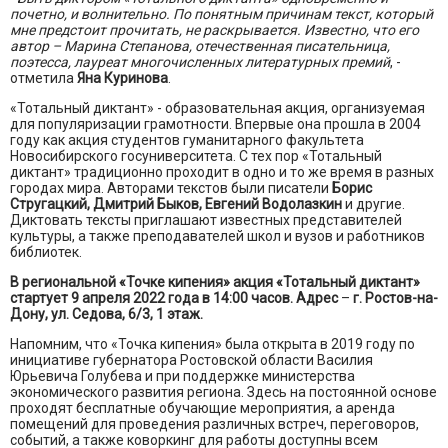
почетно, и волнительно. По понятным причинам текст, который
мне предстоит прочитать, не раскрывается. Известно, что его
автор – Марина Степанова, отечественная писательница,
поэтесса, лауреат многочисленных литературных премий
, -
отметила
Яна Куринова
.
«Тотальный диктант» - образовательная акция, организуемая
для популяризации грамотности. Впервые она прошла в 2004
году как акция студентов гуманитарного факультета
Новосибирского госуниверситета. С тех пор «Тотальный
диктант» традиционно проходит в одно и то же время в разных
городах мира. Авторами текстов были писатели
Борис
Стругацкий, Дмитрий Быков, Евгений Водолазкин
и другие.
Диктовать тексты приглашают известных представителей
культуры, а также преподавателей школ и вузов и работников
библиотек.
В региональной «Точке кипения» акция «Тотальный диктант»
стартует 9 апреля 2022 года в 14:00 часов. Адрес
–
г. Ростов-на-
Дону, ул. Седова, 6/3, 1 этаж.
Напомним, что «Точка кипения» была открыта в 2019 году по
инициативе губернатора Ростовской области Василия
Юрьевича Голубева и при поддержке министерства
экономического развития региона. Здесь на постоянной основе
проходят бесплатные обучающие мероприятия, а аренда
помещений для проведения различных встреч, переговоров,
событий, а также коворкинг для работы доступны всем