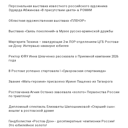
Персональная выставка известного российского художника
Эдуарда Абжинова «В присутствии цвета» в РОМИИ
Областная художественная выставка «ПЛЕНЭР»
Выставка «Связь поколений» в Музее русско-армянской дружбы
Маргарита Тюкина – заведующая 2-м ЛОР-отделением ЦГБ Ростова-
на-Дону. Интервью накануне юбилея
Ректор ЮФУ Инна Шевченко рассказала о Приемной кампании 2026
года
В Ростове успешно стартовала I «Суворовская спартакиада»
Звание «Мать‑героиня» присвоено Ирине Пащенко из Таганрога
Ростовчанка Агния Останко завоевала «золото» Первенства России
по триатлону!
Дипломный спектакль Елизаветы Шапошниковой «Старший сын»:
аншлаг в ростовской драме
Гандболистки «Ростов-Дон» - десятикратные чемпионки России!
Это юбилейное золото!