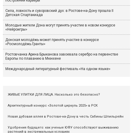
построении карьеры
Сила, ловкость и суворовский дух: в Ростове-на-Дону прошла II
Детская Спартакиада
Молодые жители Дона могут принять участие в новом конкурсе
«Нейроигры»
Донская молодёжь может принять участие в конкурсе
«Росмолодёжь.Гранты»
Ростовчанка Арина Брыканова завоевала серебро на первенстве
Европы по плаванию в Мюнхене
Международный литературный фестиваль «На одном языке»
ЖИВЫЕ УЛИТКИ ДЛЯ ЛИЦА. Насколько это безопасно?
Архитектурный конкурс «Золотой циркуль 2025» в РСК
Новая дубовая аллея в Ростове-на-Дону в честь Сабины Шпильрейн
Удобрения будущего: как ученые ЮФУ способствуют выживанию
растений в экстремальных условиях