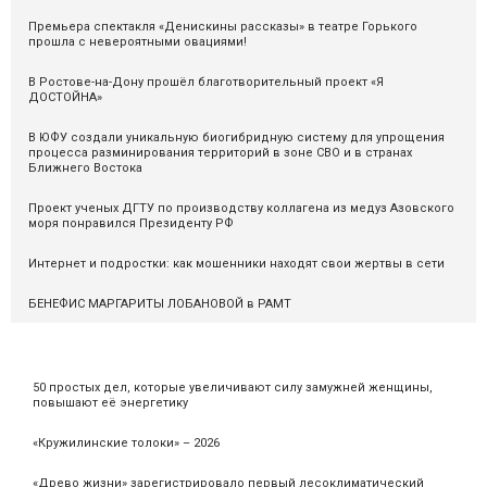
Премьера спектакля «Денискины рассказы» в театре Горького
прошла с невероятными овациями!
В Ростове-на-Дону прошёл благотворительный проект «Я
ДОСТОЙНА»
В ЮФУ создали уникальную биогибридную систему для упрощения
процесса разминирования территорий в зоне СВО и в странах
Ближнего Востока
Проект ученых ДГТУ по производству коллагена из медуз Азовского
моря понравился Президенту РФ
Интернет и подростки: как мошенники находят свои жертвы в сети
БЕНЕФИС МАРГАРИТЫ ЛОБАНОВОЙ в РАМТ
50 простых дел, которые увеличивают силу замужней женщины,
повышают её энергетику
«Кружилинские толоки» – 2026
«Древо жизни» зарегистрировало первый лесоклиматический