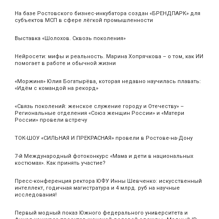
На базе Ростовского бизнес-инкубатора создан «БРЕНДПАРК» для
субъектов МСП в сфере лёгкой промышленности
Выставка «Шолохов. Сквозь поколения»
Нейросети: мифы и реальность. Марина Хопрячкова – о том, как ИИ
помогает в работе и обычной жизни
«Моржиня» Юлия Богатырёва, которая недавно научилась плавать:
«Идём с командой на рекорд»
«Связь поколений: женское служение городу и Отечеству» –
Региональные отделения «Союз женщин России» и «Матери
России» провели встречу
ТОК-ШОУ «СИЛЬНАЯ И ПРЕКРАСНАЯ» провели в Ростове-на-Дону
7-й Международный фотоконкурс «Мама и дети в национальных
костюмах». Как принять участие?
Пресс-конференция ректора ЮФУ Инны Шевченко: искусственный
интеллект, годичная магистратура и 4 млрд. руб на научные
исследования!
Первый модный показ Южного федерального университета и