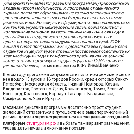
университеты» является развитие программ внутрироссийской
академической мобильности. И программа студенческого
туризма позволит обучающимся не только познакомиться с
достопримечательностями нашей страны и посетить самые
разные регионы России, но и сформировать персональную сеть
контактов, укрепить межвузовские связи, познакомиться с
коллегами из регионов, завести личные и научные связи для
дальнейшего сотрудничества, реализации совместных
проектов, осуществления задуманных планов и идей. ЮФУ
вошел в пилот программы, мы с удовольствием примем у себя
студентов из других вузов страны и постараемся обеспечить их
всех необходимым для комфортного пребывания на донской
земле, а также организуем тур для студентов ЮФУ в один из
регионов России»
, - отметила ректор ЮФУ
Инна Шевченко
.
В этом году программа запускается в пилотном режиме, всего в
нее вошло 15 вузов и 16 городов России, среди которых Санкт-
Петербург, Московская область, Нижний Новгород, Казань,
Владивосток, Ростов-на-Дону, Калининград, Томск, Великий
Новгород, Красноярск, Барнаул, Таганрог, Владикавказ,
Симферополь, Уфа и Иркутск.
Механизм действия программы достаточно прост: студент,
желающий отправиться в путешествие в вышеперечисленный
регион, должен
зарегистрироваться на специально созданной
платформе
студтуризм.рф
и выбрать там вариант размещения,
указав даты начала и окончания поездки.