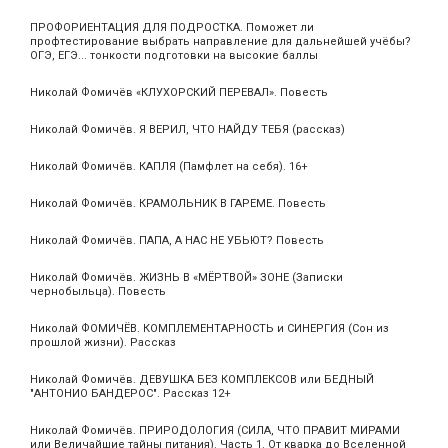
ПРОФОРИЕНТАЦИЯ ДЛЯ ПОДРОСТКА. Поможет ли
профтестирование выбрать направление для дальнейшей учёбы?
ОГЭ, ЕГЭ... тонкости подготовки на высокие баллы
Николай Фомичёв «КЛУХОРСКИЙ ПЕРЕВАЛ». Повесть
Николай Фомичёв. Я ВЕРИЛ, ЧТО НАЙДУ ТЕБЯ (рассказ)
Николай Фомичёв. КАПЛЯ (Памфлет на себя). 16+
Николай Фомичёв. КРАМОЛЬНИК В ГАРЕМЕ. Повесть
Николай Фомичёв. ПАПА, А НАС НЕ УБЬЮТ? Повесть
Николай Фомичёв. ЖИЗНЬ В «МЁРТВОЙ» ЗОНЕ (Записки
чернобыльца). Повесть
Николай ФОМИЧЁВ. КОМПЛЕМЕНТАРНОСТЬ и СИНЕРГИЯ (Сон из
прошлой жизни). Рассказ
Николай Фомичёв. ДЕВУШКА БЕЗ КОМПЛЕКСОВ или БЕДНЫЙ
"АНТОНИО БАНДЕРОС". Рассказ 12+
Николай Фомичёв. ПРИРОДОЛОГИЯ (СИЛА, ЧТО ПРАВИТ МИРАМИ
или Величайшие тайны питания). Часть 1. От кварка до Вселенной