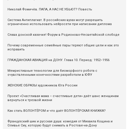
Николай Фомичёв. ПАПА, А НАС НЕ УБЬЮТ? Повесть
Система Антиплагиат. В российских вузах могут разрешить
ограниченно использовать нейросети при написании диплома
Слава донской казачке! Форум в Родионово-Несветайской слободе
Почему современные семейные пары теряют общие цели и как это
исправить
ГРАЖДАНСКАЯ АВИАЦИЯ на ДОНУ. Глава 10. Период: 1952–1956
Мемристивные технологии для биоморфного робота с
очувствленными конечностями разработали в ЮФУ
ЖЕНСКИЕ ОБРАЗЫ художников Юга России
Проект «Счастливая мама – счастливые дети» даёт шанс женщинам
вернуться к трезвой жизни
Как стать ВОЛОНТЁРОМ и что даёт ВОЛОНТЁРСКАЯ КНИЖКА?
Французский шик и русская душа: комедия от Михаила Кощина и
Оливье Сиу, которую будут снимать в Ростове-на-Дону