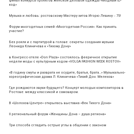
финал конкурса проектов женской деловой одежды «Модный ID-
код»
Музыка и любовь: ростовскому Мастеру хитов Игорю Левину ‒ 75!
Форум многодетных семей «Многодетная Россия». Как принять
участие?
Без рояля и с партитурой в голове: секреты создания музыки
Леонида Клиничева к «Тихому Дону»
в Конгресс-отеле «Don Plaza» состоялось фееричное открытие
недели моды с культурным кодом «VOLGA FASHION WEEK ROSTOV»
«В годину смуты и разврата не осудите, братья, брата…» Музыкально-
хореографическая драма Л. Клиничева «Тихий Дон. Мелехов»
Где рождаются звуки будущего? Концерт молодых композиторов в
Ростове: между классикой и самоваром.
В «Шолохов-Центре» открылась выставка «Век Тихого Дона»
II региональный форум «Женщины Дона – душа региона»
Три способа сгладить острые углы в общении с законом