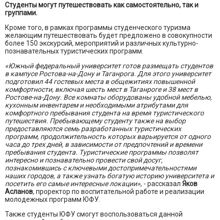
Студенты могут путешествовать как самостоятельно, так и
группами.
Кроме того, в рамках программы студенческого туризма
желающим путешествовать будет предложено в совокупности
более 150 экскурсий, мероприятий и различных культурно-
познавательных туристических программ.
«Южный федеральный университет готов размещать студентов
в кампусе Ростова-на-Дону и Таганрога. Для этого университет
подготовил 44 гостевых места в общежитиях повышенной
комфортности, включая шесть мест в Таганроге и 38 мест в
Ростове-на-Дону. Все комнаты оборудованы удобной мебелью,
кухонным инвентарем и необходимыми атрибутами для
комфортного пребывания студента на время туристического
путешествия. Пребывающему студенту также на выбор
предоставляются семь разработанных туристических
программ, продолжительность которых варьируется от одного
часа до трех дней, в зависимости от предпочтений и времени
пребывания студента. Туристические программы позволят
интересно и познавательно провести свой досуг,
познакомившись с ключевыми достопримечательностями
наших городов, а также узнать богатую историю университета и
посетить его самые интересные локации»
, - рассказал
Яков
Асланов
, проректор по воспитательной работе и реализации
молодежных программ ЮФУ.
Также студенты ЮФУ смогут воспользоваться данной