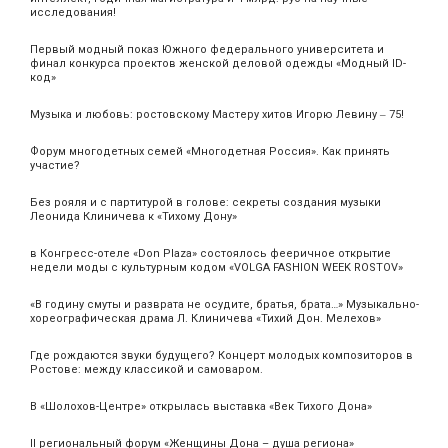
исследования!
Первый модный показ Южного федерального университета и
финал конкурса проектов женской деловой одежды «Модный ID-
код»
Музыка и любовь: ростовскому Мастеру хитов Игорю Левину ‒ 75!
Форум многодетных семей «Многодетная Россия». Как принять
участие?
Без рояля и с партитурой в голове: секреты создания музыки
Леонида Клиничева к «Тихому Дону»
в Конгресс-отеле «Don Plaza» состоялось фееричное открытие
недели моды с культурным кодом «VOLGA FASHION WEEK ROSTOV»
«В годину смуты и разврата не осудите, братья, брата…» Музыкально-
хореографическая драма Л. Клиничева «Тихий Дон. Мелехов»
Где рождаются звуки будущего? Концерт молодых композиторов в
Ростове: между классикой и самоваром.
В «Шолохов-Центре» открылась выставка «Век Тихого Дона»
II региональный форум «Женщины Дона – душа региона»