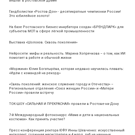
аншлаг в ростовской драме
Гандболистки «Ростов-Дон» - десятикратные чемпионки России!
Это юбилейное золото!
На базе Ростовского бизнес-инкубатора создан «БРЕНДПАРК» для
субъектов МСП в сфере лёгкой промышленности
Выставка «Шолохов. Сквозь поколения»
Нейросети: мифы и реальность. Марина Хопрячкова – о том, как ИИ
помогает в работе и обычной жизни
«Моржиня» Юлия Богатырёва, которая недавно научилась плавать:
«Идём с командой на рекорд»
«Связь поколений: женское служение городу и Отечеству» –
Региональные отделения «Союз женщин России» и «Матери
России» провели встречу
ТОК-ШОУ «СИЛЬНАЯ И ПРЕКРАСНАЯ» провели в Ростове-на-Дону
7-й Международный фотоконкурс «Мама и дети в национальных
костюмах». Как принять участие?
Пресс-конференция ректора ЮФУ Инны Шевченко: искусственный
интеллект, годичная магистратура и 4 млрд. руб на научные