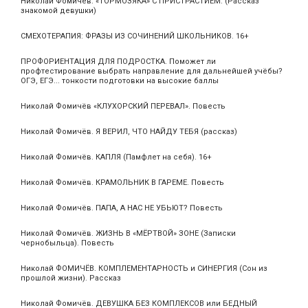
Николай Фомичёв. «ТОРМОЗЯКА» С ПРИСТРАСТИЕМ. (Рассказ
знакомой девушки)
СМЕХОТЕРАПИЯ: ФРАЗЫ ИЗ СОЧИНЕНИЙ ШКОЛЬНИКОВ. 16+
ПРОФОРИЕНТАЦИЯ ДЛЯ ПОДРОСТКА. Поможет ли
профтестирование выбрать направление для дальнейшей учёбы?
ОГЭ, ЕГЭ... тонкости подготовки на высокие баллы
Николай Фомичёв «КЛУХОРСКИЙ ПЕРЕВАЛ». Повесть
Николай Фомичёв. Я ВЕРИЛ, ЧТО НАЙДУ ТЕБЯ (рассказ)
Николай Фомичёв. КАПЛЯ (Памфлет на себя). 16+
Николай Фомичёв. КРАМОЛЬНИК В ГАРЕМЕ. Повесть
Николай Фомичёв. ПАПА, А НАС НЕ УБЬЮТ? Повесть
Николай Фомичёв. ЖИЗНЬ В «МЁРТВОЙ» ЗОНЕ (Записки
чернобыльца). Повесть
Николай ФОМИЧЁВ. КОМПЛЕМЕНТАРНОСТЬ и СИНЕРГИЯ (Сон из
прошлой жизни). Рассказ
Николай Фомичёв. ДЕВУШКА БЕЗ КОМПЛЕКСОВ или БЕДНЫЙ