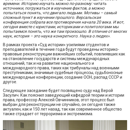
времени. Историю изучать можно по-разному: читать
источники, погружаться в изучение фактов, а можно
попытаться понять, что двигало людьми. Мотивы – самый
сложный пункт в изучении прошлого. Версальская
конференция собрала все противоречия начала 20 века. И вот,
сегодня вместе с юристами, историками и политологами мы
попытаемся понять, что же там произошло. В отличие от многих
наук, история – это наука конкретного. Наука о людях»
.
В рамках проекта «Суд истории» усилиями студентов и
преподавателей в течение года будут проведены историко-
правовые реконструкции важнейших событий, повлиявших как
на становление государств и системы международных
отношений, так и на развитие национального и
международного права, таких как трибуналы над военными
преступниками, значимые судебные процессы, судьбоносные
международные конференции, создание ООН, распад СССР и
другое.
Следующее заседание будет посвящено суду над Верой
Засулич. Как пояснил заведующий кафедрой теории и истории
права, профессор Алексей Овчинников, этот процесс был
выбран для реконструкции не случайно, он сегодня также
актуален, как и 150 лет назад, так как современное общество
также страдает от терроризма и экстремизма.