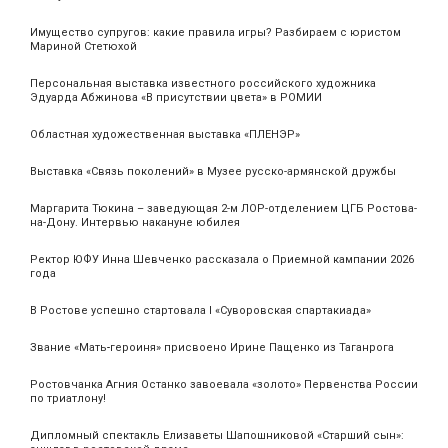
Имущество супругов: какие правила игры? Разбираем с юристом
Мариной Стетюхой
Персональная выставка известного российского художника
Эдуарда Абжинова «В присутствии цвета» в РОМИИ
Областная художественная выставка «ПЛЕНЭР»
Выставка «Связь поколений» в Музее русско-армянской дружбы
Маргарита Тюкина – заведующая 2-м ЛОР-отделением ЦГБ Ростова-
на-Дону. Интервью накануне юбилея
Ректор ЮФУ Инна Шевченко рассказала о Приемной кампании 2026
года
В Ростове успешно стартовала I «Суворовская спартакиада»
Звание «Мать‑героиня» присвоено Ирине Пащенко из Таганрога
Ростовчанка Агния Останко завоевала «золото» Первенства России
по триатлону!
Дипломный спектакль Елизаветы Шапошниковой «Старший сын»: