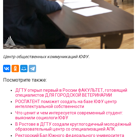
Центр общественных коммуникаций ЮФУ.
Посмотрите также:
ДГТУ открыл первый в России ФАКУЛЬТЕТ, готовящий
специалистов ДЛЯ ГОРОДСКОЙ ВЕТЕРИНАРИИ
РОСПАТЕНТ поможет создать на базе ЮФУ центр
интеллектуальной собственности
Что ценит и чем интересуется современный студент:
выяснили социологи ЮФУ
В Ростове в ДГТУ создали круглогодичный молодёжный
образовательный центр со специализацией АПК
Ректорский Бал Южного федерального университета