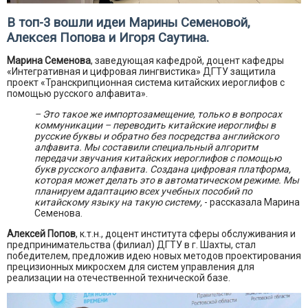
В топ-3 вошли идеи Марины Семеновой,
Алексея Попова и Игоря Саутина.
Марина Семенова
, заведующая кафедрой, доцент кафедры
«Интегративная и цифровая лингвистика» ДГТУ защитила
проект «Транскрипционная система китайских иероглифов с
помощью русского алфавита».
– Это такое же импортозамещение, только в вопросах
коммуникации – переводить китайские иероглифы в
русские буквы и обратно без посредства английского
алфавита. Мы составили специальный алгоритм
передачи звучания китайских иероглифов с помощью
букв русского алфавита. Создана цифровая платформа,
которая может делать это в автоматическом режиме. Мы
планируем адаптацию всех учебных пособий по
китайскому языку на такую систему,
- рассказала Марина
Семенова.
Алексей Попов
, к.т.н., доцент института сферы обслуживания и
предпринимательства (филиал) ДГТУ в г. Шахты, стал
победителем, предложив идею новых методов проектирования
прецизионных микросхем для систем управления для
реализации на отечественной технической базе.