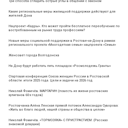
Три способа сгладить острые углы в общении с законом
Какие региональные меры жилищной поддержки действуют для
жителей Дона
Нацпроект «Кадры». Кто может пройти бесплатное переобучение по
востребованным на рынке труда профессиям?
Новые меры социальной поддержки в Ростове-на-Дону в рамках
регионального проекта «Многодетная семья» нацпроекта «Семья»
Женсовет города Волгодонска
На Дону будут работать пять площадок «Росмолодежь.Гранты»
Стартовая конференция Союза женщин России в Ростовской
области: итоги 2025 года. Цели и задачи на 2026 год
Николай Фомичёв. МАРГАРИН (повесть из жизни ростовских
хулиганов 60-х годов)
Ростовчанка Алёна Ленская прямой потомок Александра Суворова:
«Жить во благо людей, нашей страны и общества в целом»
Николай Фомичёв. «ТОРМОЗЯКА» С ПРИСТРАСТИЕМ. (Рассказ
знакомой девушки)