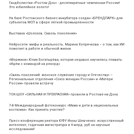
Гандболистки «Ростов-Дон» - десятикратные чемпионки России!
Это юбилейное золото!
На базе Ростовского бизнес-инкубатора создан «БРЕНДПАРК» для
субъектов МСП в сфере лёгкой промышленности
Выставка «Шолохов. Сквозь поколения»
Нейросети: мифы и реальность. Марина Хопрячкова – о том, как ИИ
помогает в работе и обычной жизни
«Моржиня» Юлия Богатырёва, которая недавно научилась плавать:
«Идём с командой на рекорд»
«Связь поколений: женское служение городу и Отечеству» –
Региональные отделения «Союз женщин России» и «Матери
России» провели встречу
ТОК-ШОУ «СИЛЬНАЯ И ПРЕКРАСНАЯ» провели в Ростове-на-Дону
7-й Международный фотоконкурс «Мама и дети в национальных
костюмах». Как принять участие?
Пресс-конференция ректора ЮФУ Инны Шевченко: искусственный
интеллект, годичная магистратура и 4 млрд. руб на научные
исследования!