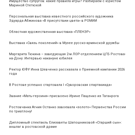
Имущество супругов: какие правила игры? Разбираем с юристом
Мариной Стетюхой
Персональная выставка известного российского художника
Эдуарда Абжинова «В присутствии цвета» в РОМИИ
Областная художественная выставка «ПЛЕНЭР»
Выставка «Связь поколений» в Музее русско-армянской дружбы
Маргарита Тюкина – заведующая 2-м ЛОР-отделением ЦГБ Ростова-
на-Дону. Интервью накануне юбилея
Ректор ЮФУ Инна Шевченко рассказала о Приемной кампании 2026
года
В Ростове успешно стартовала I «Суворовская спартакиада»
Звание «Мать‑героиня» присвоено Ирине Пащенко из Таганрога
Ростовчанка Агния Останко завоевала «золото» Первенства России
по триатлону!
Дипломный спектакль Елизаветы Шапошниковой «Старший сын»:
аншлаг в ростовской драме