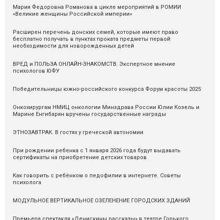
Мария Федоровна Романова в цикле мероприятий в РОМИИ
«Великие женщины Российской империи»
Расширен перечень донских семей, которые имеют право
бесплатно получать в пунктах проката предметы первой
необходимости для новорожденных детей
ВРЕД и ПОЛЬЗА ОНЛАЙН-ЗНАКОМСТВ. Экспертное мнение
психологов ЮФУ
Победительницы южно-российского конкурса Форум красоты 2025
Онкохирургам НМИЦ онкологии Минздрава России Юлии Козель и
Марине Енгибарян вручены государственные награды
ЭТНОЗАВТРАК. В гостях у греческой автономии
При рождении ребенка с 1 января 2026 года будут выдавать
сертификаты на приобретение детских товаров
Как говорить с ребёнком о педофилии в интернете. Советы
психолога
МОДУЛЬНОЕ ВЕРТИКАЛЬНОЕ ОЗЕЛЕНЕНИЕ ГОРОДСКИХ ЗДАНИЙ
Премьера спектакля «Денискины рассказы» в театре Горького