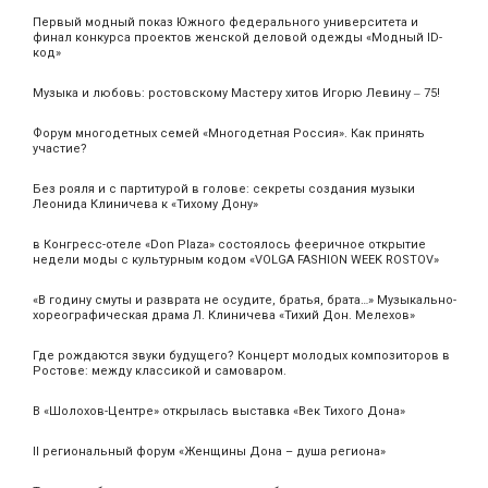
Первый модный показ Южного федерального университета и
финал конкурса проектов женской деловой одежды «Модный ID-
код»
Музыка и любовь: ростовскому Мастеру хитов Игорю Левину ‒ 75!
Форум многодетных семей «Многодетная Россия». Как принять
участие?
Без рояля и с партитурой в голове: секреты создания музыки
Леонида Клиничева к «Тихому Дону»
в Конгресс-отеле «Don Plaza» состоялось фееричное открытие
недели моды с культурным кодом «VOLGA FASHION WEEK ROSTOV»
«В годину смуты и разврата не осудите, братья, брата…» Музыкально-
хореографическая драма Л. Клиничева «Тихий Дон. Мелехов»
Где рождаются звуки будущего? Концерт молодых композиторов в
Ростове: между классикой и самоваром.
В «Шолохов-Центре» открылась выставка «Век Тихого Дона»
II региональный форум «Женщины Дона – душа региона»