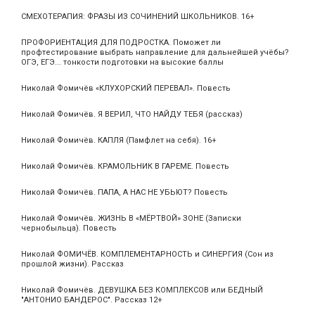
СМЕХОТЕРАПИЯ: ФРАЗЫ ИЗ СОЧИНЕНИЙ ШКОЛЬНИКОВ. 16+
ПРОФОРИЕНТАЦИЯ ДЛЯ ПОДРОСТКА. Поможет ли
профтестирование выбрать направление для дальнейшей учёбы?
ОГЭ, ЕГЭ... тонкости подготовки на высокие баллы
Николай Фомичёв «КЛУХОРСКИЙ ПЕРЕВАЛ». Повесть
Николай Фомичёв. Я ВЕРИЛ, ЧТО НАЙДУ ТЕБЯ (рассказ)
Николай Фомичёв. КАПЛЯ (Памфлет на себя). 16+
Николай Фомичёв. КРАМОЛЬНИК В ГАРЕМЕ. Повесть
Николай Фомичёв. ПАПА, А НАС НЕ УБЬЮТ? Повесть
Николай Фомичёв. ЖИЗНЬ В «МЁРТВОЙ» ЗОНЕ (Записки
чернобыльца). Повесть
Николай ФОМИЧЁВ. КОМПЛЕМЕНТАРНОСТЬ и СИНЕРГИЯ (Сон из
прошлой жизни). Рассказ
Николай Фомичёв. ДЕВУШКА БЕЗ КОМПЛЕКСОВ или БЕДНЫЙ
"АНТОНИО БАНДЕРОС". Рассказ 12+