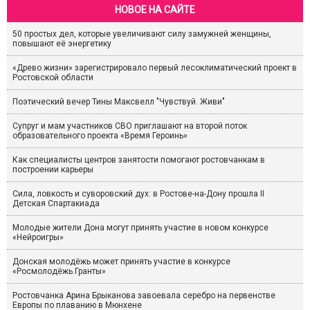
НОВОЕ НА САЙТЕ
50 простых дел, которые увеличивают силу замужней женщины,
повышают её энергетику
«Древо жизни» зарегистрировало первый лесоклиматический проект в
Ростовской области
Поэтический вечер Тины Максвелл "Чувствуй. Живи"
Супруг и мам участников СВО приглашают на второй поток
образовательного проекта «Время Героинь»
Как специалисты центров занятости помогают ростовчанкам в
построении карьеры
Сила, ловкость и суворовский дух: в Ростове-на-Дону прошла II
Детская Спартакиада
Молодые жители Дона могут принять участие в новом конкурсе
«Нейроигры»
Донская молодёжь может принять участие в конкурсе
«Росмолодёжь.Гранты»
Ростовчанка Арина Брыканова завоевала серебро на первенстве
Европы по плаванию в Мюнхене