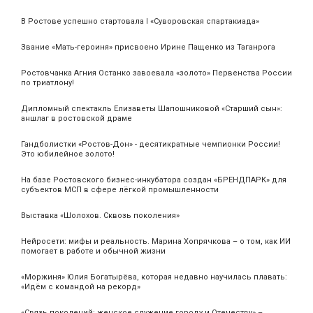
В Ростове успешно стартовала I «Суворовская спартакиада»
Звание «Мать‑героиня» присвоено Ирине Пащенко из Таганрога
Ростовчанка Агния Останко завоевала «золото» Первенства России
по триатлону!
Дипломный спектакль Елизаветы Шапошниковой «Старший сын»:
аншлаг в ростовской драме
Гандболистки «Ростов-Дон» - десятикратные чемпионки России!
Это юбилейное золото!
На базе Ростовского бизнес-инкубатора создан «БРЕНДПАРК» для
субъектов МСП в сфере лёгкой промышленности
Выставка «Шолохов. Сквозь поколения»
Нейросети: мифы и реальность. Марина Хопрячкова – о том, как ИИ
помогает в работе и обычной жизни
«Моржиня» Юлия Богатырёва, которая недавно научилась плавать:
«Идём с командой на рекорд»
«Связь поколений: женское служение городу и Отечеству» –