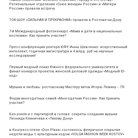
Региональные отделения «Союз женщин России» и «Матери
России» провели встречу
ТОК-ШОУ «СИЛЬНАЯ И ПРЕКРАСНАЯ» провели в Ростове-на-Дону
7-й Международный фотоконкурс «Мама и дети в национальных
костюмах». Как принять участие?
Пресс-конференция ректора ЮФУ Инны Шевченко: искусственный
интеллект, годичная магистратура и 4 млрд. руб на научные
исследования!
Первый модный показ Южного федерального университета и
финал конкурса проектов женской деловой одежды «Модный ID-
код»
Музыка и любовь: ростовскому Мастеру хитов Игорю Левину ‒ 75!
Форум многодетных семей «Многодетная Россия». Как принять
участие?
Без рояля и с партитурой в голове: секреты создания музыки
Леонида Клиничева к «Тихому Дону»
в Конгресс-отеле «Don Plaza» состоялось фееричное открытие
недели моды с культурным кодом «VOLGA FASHION WEEK ROSTOV»