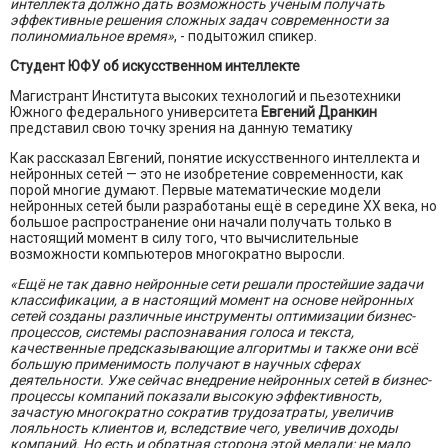
интеллекта должно дать возможность ученым получать
эффективные решения сложных задач современности за
полиномиальное время»
, - подытожил спикер.
Студент ЮФУ об искусственном интеллекте
Магистрант Института высоких технологий и пьезотехники
Южного федерального университета
Евгений Дранкин
представил свою точку зрения на данную тематику
Как рассказал Евгений, понятие искусственного интеллекта и
нейронных сетей — это не изобретение современности, как
порой многие думают. Первые математические модели
нейронных сетей были разработаны ещё в середине XX века, но
большое распространение они начали получать только в
настоящий момент в силу того, что вычислительные
возможности компьютеров многократно выросли.
«Ещё не так давно нейронные сети решали простейшие задачи
классификации, а в настоящий момент на основе нейронных
сетей созданы различные инструменты оптимизации бизнес-
процессов, системы распознавания голоса и текста,
качественные предсказывающие алгоритмы и также они всё
большую применимость получают в научных сферах
деятельности. Уже сейчас внедрение нейронных сетей в бизнес-
процессы компаний показали высокую эффективность,
зачастую многократно сократив трудозатраты, увеличив
лояльность клиентов и, вследствие чего, увеличив доходы
компаний. Но есть и обратная сторона этой медали: не мало