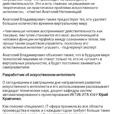
действительности. Это и есть главная, не решаемая ни
теоретически, ни практически проблема искусственного
интеллекта»
, - отметил Анатолий Непомнящий.
Анатолий Владимирович также предостерег тех, кто уделяет
большое количество времени виртуальному миру.
«Чем меньше человек воспринимает действительность как
таковую, тем тупее становится его мозг, выполняющий в
человеке функции интерфейса между сознанием и телом, тем
проще таким существом управлять, поскольку его
естественный интеллект угасает»
, - подчеркнул эксперт.
Анатолий Владимирович объяснил также, что в будущем мире
технологий лишними не станут только те, кто не «утонет» в
виртуальных реальностях, а будет постоянно заниматься
саморазвитием.
Разработчик об искусственном интеллекте
О сегодняшнем и завтрашнем дне направления развития
искусственного интеллекта и его использовании рассказывает
кандидат технических наук, доцент кафедры систем
автоматизированного проектирования ИКТИБ ИТА ЮФУ
Юрий
Кравченко.
Как пояснил специалист, IT-сфера проникла во все области
производства и науки, и с каждым годом требует больше таких