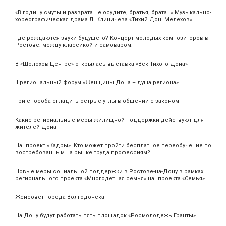
«В годину смуты и разврата не осудите, братья, брата…» Музыкально-
хореографическая драма Л. Клиничева «Тихий Дон. Мелехов»
Где рождаются звуки будущего? Концерт молодых композиторов в
Ростове: между классикой и самоваром.
В «Шолохов-Центре» открылась выставка «Век Тихого Дона»
II региональный форум «Женщины Дона – душа региона»
Три способа сгладить острые углы в общении с законом
Какие региональные меры жилищной поддержки действуют для
жителей Дона
Нацпроект «Кадры». Кто может пройти бесплатное переобучение по
востребованным на рынке труда профессиям?
Новые меры социальной поддержки в Ростове-на-Дону в рамках
регионального проекта «Многодетная семья» нацпроекта «Семья»
Женсовет города Волгодонска
На Дону будут работать пять площадок «Росмолодежь.Гранты»