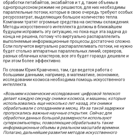
обработки петабайтов, эксабайтов и т.д, такие объемы в
однопроцессном режиме не решаются, для них необходимы
параллельные потоки, которые в свою очередь требуют особых
ресурсозатрат, выделяющих большое количество тепла.
Компании тратят огромные средства на системы охлаждения.
Методы искусственного интеллекта должны в ближайшем
будущем исправить эту ситуацию, но пока еще эта задача до
конца не решена, потому что виртуально распараллелить
выполняемые информационные процессы достаточно сложно.
Если получится виртуально распараллеливать потоки, не нужно
будет столько аппаратных параллельных линий, серверов,
разных облачных кластеров, все это будет гораздо дешевле и
при этом более эффективно.
По словам Юрия Кравченко, там, где ведется работа с
большими данными, например, в математике, экономике,
исследовании космоса необходима помощь искусственного
интеллекта.
«Возьмем космические исследования: цифровой телескоп
делает каждую секунду снимки космоса, и машины, которые
использовались еще несколько лет назад, эти снимки
обрабатывали с опозданием в месяц. Из-за такой задержки
пропускались важные научные открытия. Сейчас для
обработки данных большой размерности используют
суперкомпьютеры, позволяющие обрабатывать такие
информационные объемы в реальном масштабе времени.
Полагаю, дальнейшее развитие методов искусственного