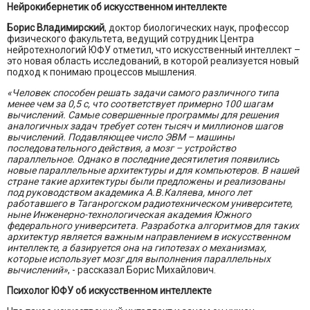
Нейрокибернетик об искусственном интеллекте
Борис Владимирский
, доктор биологических наук, профессор
физического факультета, ведущий сотрудник Центра
нейротехнологий ЮФУ отметил, что искусственный интеллект –
это новая область исследований, в которой реализуется новый
подход к понимаю процессов мышления.
«Человек способен решать задачи самого различного типа
менее чем за 0,5 с, что соответствует примерно 100 шагам
вычислений. Самые совершенные программы для решения
аналогичных задач требует сотен тысяч и миллионов шагов
вычислений. Подавляющее число ЭВМ – машины
последовательного действия, а мозг – устройство
параллельное. Однако в последние десятилетия появились
новые параллельные архитектуры и для компьютеров. В нашей
стране такие архитектуры были предложены и реализованы
под руководством академика А.В.Каляева, много лет
работавшего в Таганрогском радиотехническом университете,
ныне Инженерно-технологическая академия Южного
федерального университета. Разработка алгоритмов для таких
архитектур является важным направлением в искусственном
интеллекте, а базируется она на гипотезах о механизмах,
которые использует мозг для выполнения параллельных
вычислений»
, - рассказал Борис Михайлович.
Психолог ЮФУ об искусственном интеллекте