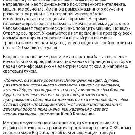
направление, как подмножество искусственного интеллекта,
машинное обучение. Именно в рамках машинного обучения
развиваются различные направления разработки
интеллектуальных методов и алгоритмов. Например,
гроссмейстеры играют в шахматы с компьютером, и до сих пор
человек имеет теоретический шанс победить машину. Почему?
Ответ здесь прост. У компьютера нет времени на проверку всех
возможных вариантов развития игры. Игра в шахматы –
трансвычислительная задача, дерево ходов которой состоит из
почти 120 миллионов узлов.
Второе направление – развитие аппаратной базы, появление
новых компьютеров, работающих на новых принципах, которые
передают информацию не электрическим током, а, например,
световым лучом.
«Конечно, о захвате роботами Земли речи не идет. Думаю,
развитие искусственного интеллекта зависит от человека,
который будет закладывать в него функционал. Чем больше
будет поставлено препон на пути алгоритмического,
программного сбоя, тем скорее всего это и не произойдет. Чем
больше будет «предохранителей» от несанкционированных
действий робота придумано, тем надежней будет его
использование»
, - рассказал Юрий Кравченко.
Методы искусственного интеллекта, отметил специалист,
играют важную роль в развитии программирования. Сейчас мы
живем в мире Big Data, где объем информации, требует