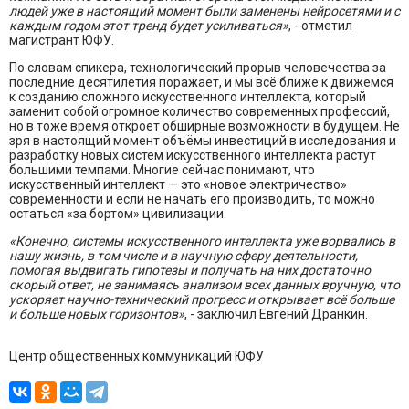
людей уже в настоящий момент были заменены нейросетями и с
каждым годом этот тренд будет усиливаться»
, - отметил
магистрант ЮФУ.
По словам спикера, технологический прорыв человечества за
последние десятилетия поражает, и мы всё ближе к движемся
к созданию сложного искусственного интеллекта, который
заменит собой огромное количество современных профессий,
но в тоже время откроет обширные возможности в будущем. Не
зря в настоящий момент объёмы инвестиций в исследования и
разработку новых систем искусственного интеллекта растут
большими темпами. Многие сейчас понимают, что
искусственный интеллект — это «новое электричество»
современности и если не начать его производить, то можно
остаться «за бортом» цивилизации.
«Конечно, системы искусственного интеллекта уже ворвались в
нашу жизнь, в том числе и в научную сферу деятельности,
помогая выдвигать гипотезы и получать на них достаточно
скорый ответ, не занимаясь анализом всех данных вручную, что
ускоряет научно-технический прогресс и открывает всё больше
и больше новых горизонтов»
, - заключил Евгений Дранкин.
Центр общественных коммуникаций ЮФУ