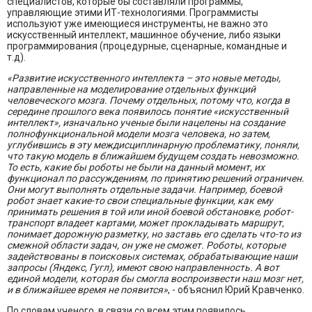
специалистов, которые бы составляли программы,
управляющие этими ИТ-технологиями. Программисты
используют уже имеющиеся инструменты, не важно это
искусственный интеллект, машинное обучение, либо языки
программирования (процедурные, сценарные, командные и
т.д).
«Развитие искусственного интеллекта – это новые методы,
направленные на моделирование отдельных функций
человеческого мозга. Почему отдельных, потому что, когда в
середине прошлого века появилось понятие «искусственный
интеллект», изначально ученые были нацелены на создание
полнофункциональной модели мозга человека, но затем,
углубившись в эту междисциплинарную проблематику, поняли,
что такую модель в ближайшем будущем создать невозможно.
То есть, какие бы роботы не были на данный момент, их
функционал по рассуждениям, по принятию решений ограничен.
Они могут выполнять отдельные задачи. Например, боевой
робот знает какие-то свои специальные функции, как ему
принимать решения в той или иной боевой обстановке, робот-
транспорт владеет картами, может прокладывать маршрут,
понимает дорожную разметку, но заставь его сделать что-то из
смежной области задач, он уже не сможет. Роботы, которые
задействованы в поисковых системах, обрабатывающие наши
запросы (Яндекс, Гугл), имеют свою направленность. А вот
единой модели, которая бы смогла воспроизвести наш мозг нет,
и в ближайшее время не появится»
, - объяснил Юрий Кравченко.
По словам ученого, в связи со всем этим появилось