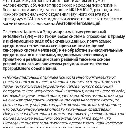
Что такое искусственный интеллект и зачем он нужен
человечеству объясняет профессор кафедры психологии и
безопасности жизнедеятельности ИКТИБ ЮФУ, руководитель
Южного регионального отделения Научного совета при
президиуме РАН по методологии искусственного интеллекта и
когнитивных исследований
Анатолий Непомнящий.
По словам Анатолия Владимировича,
«искусственный
интеллект» (ИИ) – это техническая система, способная: к приёму
и информации в виде объективных данных, получаемых
средствами технических сенсорных систем (моделей
сенсорных систем человека); к её обработке вычислительными
средствами по алгоритмам, задаваемым человеком; к
принятию и реализации своих решений также на основе
разработанного человеческим разумом и интеллектом
программного обеспечения.
«Принципиальным отличием искусственного интеллекта от
естественного интеллекта человека является отсутствие в его
технической системе управления человеческого сознания,
вследствие чего искусственный интеллект, являясь, сам по себе,
системой, ограниченной пространством объективного, никогда
не сможет преодолеть информационную недостаточность, то
есть неполноту восприятия действительности, по той причине,
что бесконечное нельзя описать конечными средствами.
Искусственный интеллект может принимать решения только на
основе анализа внешнего, объективного, мира форм, что
никогда не сможет гарантировать адекватность принимаемых
им решений тому, что происходит на самом деле в