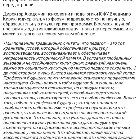
перед страной.
Директор Академии психологии и педагогики ЮФУ Владимир
Кирик подчеркнул, что форум подразделяется на научную,
образовательную и культурную программу. В рамках научной
программы одна из ключевых задач - попытка переосмыслить
миссию педагогов в современном обществе.
«Мы привыкли традиционно считать, что педагог – это тот
хранитель устоев, который обеспечивает культуру
воспроизводства, восстанавливает и обеспечивает
непрерывность исторической памяти. В условиях глобальных
вызовов и неустойчивости культурных диффузий нам очень
важно эту социально-культурную миссию педагога сохранить. С
другой стороны, очень быстро меняется технологический уклад.
Профессии будущего почти мгновенно становятся профессиями
настоящего. Очень важно, чтобы педагог был сильным не
только методистом и психологом, но и предметником,
владеющим этой компетенцией, способным подготовить
ученика школы, сориентировать его на выбор профессии. Более
того, сейчас те профессии будущего, которые являются
наиболее востребованными – профессии наукоемкие и это
означает, что многие из них строятся на исследовательской
деятельности. Это означает, что учитель должен не только
воспроизвести культурное наследие и дать предметную
компетенцию, но и сформировать исследовательские навыки
мышления у школьников. Это абсолютно новый взгляд на
миссию педагога в обществе и, наверное, это ключевая задача,