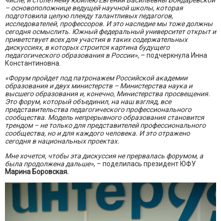
числе, и столетнему юбилею Евгении Васильевны Бондаревской
– основоположнице ведущей научной школы, которая
подготовила целую плеяду талантливых педагогов,
исследователей, профессоров. И это наследие мы тоже должны
сегодня осмыслить. Южный федеральный университет открыт и
приветствует всех для участия в таких содержательных
дискуссиях, в которых строится картина будущего
педагогического образования в России»
, – подчеркнула Инна
Константиновна.
«Форум пройдет под патронажем Российской академии
образования и двух министерств – Министерства наука и
высшего образования и, конечно, Министерства просвещения.
Это форум, который объединил, на наш взгляд, все
представительства педагогического профессионального
сообщества. Модель непрерывного образования становится
трендом – не только для представителей профессионального
сообщества, но и для каждого человека. И это отражено
сегодня в национальных проектах.
Мне хочется, чтобы эта дискуссия не прервалась форумом, а
была продолжена дальше»
, – поделилась президент ЮФУ
Марина Боровская.