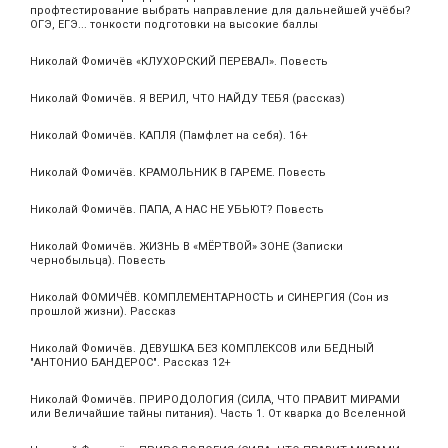
профтестирование выбрать направление для дальнейшей учёбы?
ОГЭ, ЕГЭ... тонкости подготовки на высокие баллы
Николай Фомичёв «КЛУХОРСКИЙ ПЕРЕВАЛ». Повесть
Николай Фомичёв. Я ВЕРИЛ, ЧТО НАЙДУ ТЕБЯ (рассказ)
Николай Фомичёв. КАПЛЯ (Памфлет на себя). 16+
Николай Фомичёв. КРАМОЛЬНИК В ГАРЕМЕ. Повесть
Николай Фомичёв. ПАПА, А НАС НЕ УБЬЮТ? Повесть
Николай Фомичёв. ЖИЗНЬ В «МЁРТВОЙ» ЗОНЕ (Записки
чернобыльца). Повесть
Николай ФОМИЧЁВ. КОМПЛЕМЕНТАРНОСТЬ и СИНЕРГИЯ (Сон из
прошлой жизни). Рассказ
Николай Фомичёв. ДЕВУШКА БЕЗ КОМПЛЕКСОВ или БЕДНЫЙ
"АНТОНИО БАНДЕРОС". Рассказ 12+
Николай Фомичёв. ПРИРОДОЛОГИЯ (СИЛА, ЧТО ПРАВИТ МИРАМИ
или Величайшие тайны питания). Часть 1. От кварка до Вселенной