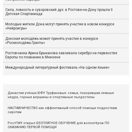
Сила, ловкость и суворовский дух: в Ростове-на-Дону прошла II
Детская Спартакиада
Молодые жители Дона могут принять участие в новом конкурсе
«Нейроигры»
Донская молодёжь может принять участие в конкурсе
«Росмолодёжь.Гранты»
Ростовчанка Арина Брыканова завоевала серебро на первенстве
Европы по плаванию в Мюнхене
Международный литературный фестиваль «На одном языке»
Династия учёных ЮФУ Труфановых: семья, покорившая земные
недра, горные вершины и спортивные пьедесталы
НАСТАВНИЧЕСТВО как эффективный способ помощи подросткам
сиротам
РостГМУ открыл БЕСПЛАТНОЕ ОБУЧЕНИЕ для волонтёров ПО
ОКАЗАНИЮ ПЕРВОЙ ПОМОЩИ