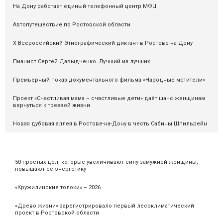
На Дону работает единый телефонный центр МФЦ
Автопутешествие по Ростовской области
X Всероссийский Этнографический диктант в Ростове-на-Дону
Пианист Сергей Давыдченко. Лучший из лучших
Премьерный показ документального фильма «Народные мстители»
Проект «Счастливая мама – счастливые дети» даёт шанс женщинам
вернуться к трезвой жизни
Новая дубовая аллея в Ростове-на-Дону в честь Сабины Шпильрейн
50 простых дел, которые увеличивают силу замужней женщины,
повышают её энергетику
«Кружилинские толоки» – 2026
«Древо жизни» зарегистрировало первый лесоклиматический
проект в Ростовской области