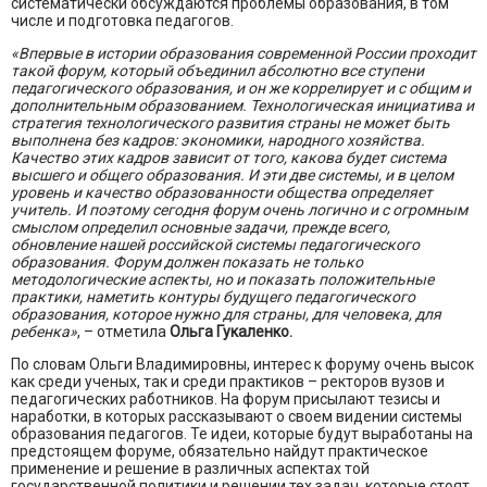
систематически обсуждаются проблемы образования, в том
числе и подготовка педагогов.
«Впервые в истории образования современной России проходит
такой форум, который объединил абсолютно все ступени
педагогического образования, и он же коррелирует и с общим и
дополнительным образованием. Технологическая инициатива и
стратегия технологического развития страны не может быть
выполнена без кадров: экономики, народного хозяйства.
Качество этих кадров зависит от того, какова будет система
высшего и общего образования. И эти две системы, и в целом
уровень и качество образованности общества определяет
учитель. И поэтому сегодня форум очень логично и с огромным
смыслом определил основные задачи, прежде всего,
обновление нашей российской системы педагогического
образования. Форум должен показать не только
методологические аспекты, но и показать положительные
практики, наметить контуры будущего педагогического
образования, которое нужно для страны, для человека, для
ребенка»
, – отметила
Ольга Гукаленко.
По словам Ольги Владимировны, интерес к форуму очень высок
как среди ученых, так и среди практиков – ректоров вузов и
педагогических работников. На форум присылают тезисы и
наработки, в которых рассказывают о своем видении системы
образования педагогов. Те идеи, которые будут выработаны на
предстоящем форуме, обязательно найдут практическое
применение и решение в различных аспектах той
государственной политики и решении тех задач, которые стоят