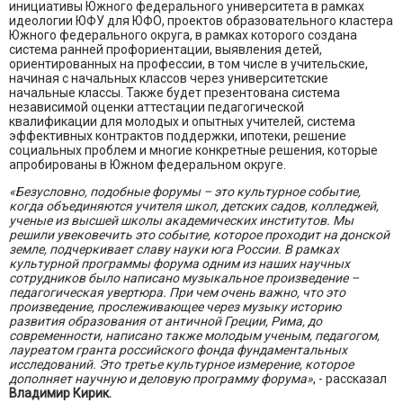
инициативы Южного федерального университета в рамках
идеологии ЮФУ для ЮФО, проектов образовательного кластера
Южного федерального округа, в рамках которого создана
система ранней профориентации, выявления детей,
ориентированных на профессии, в том числе в учительские,
начиная с начальных классов через университетские
начальные классы. Также будет презентована система
независимой оценки аттестации педагогической
квалификации для молодых и опытных учителей, система
эффективных контрактов поддержки, ипотеки, решение
социальных проблем и многие конкретные решения, которые
апробированы в Южном федеральном округе.
«Безусловно, подобные форумы – это культурное событие,
когда объединяются учителя школ, детских садов, колледжей,
ученые из высшей школы академических институтов. Мы
решили увековечить это событие, которое проходит на донской
земле, подчеркивает славу науки юга России. В рамках
культурной программы форума одним из наших научных
сотрудников было написано музыкальное произведение –
педагогическая увертюра. При чем очень важно, что это
произведение, прослеживающее через музыку историю
развития образования от античной Греции, Рима, до
современности, написано также молодым ученым, педагогом,
лауреатом гранта российского фонда фундаментальных
исследований. Это третье культурное измерение, которое
дополняет научную и деловую программу форума»
, - рассказал
Владимир Кирик.