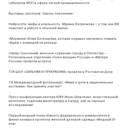
субъектов МСП в сфере лёгкой промышленности
Выставка «Шолохов. Сквозь поколения»
Нейросети: мифы и реальность. Марина Хопрячкова – о том, как ИИ
помогает в работе и обычной жизни
«Моржиня» Юлия Богатырёва, которая недавно научилась плавать:
«Идём с командой на рекорд»
«Связь поколений: женское служение городу и Отечеству» –
Региональные отделения «Союз женщин России» и «Матери
России» провели встречу
ТОК-ШОУ «СИЛЬНАЯ И ПРЕКРАСНАЯ» провели в Ростове-на-Дону
7-й Международный фотоконкурс «Мама и дети в национальных
костюмах». Как принять участие?
Пресс-конференция ректора ЮФУ Инны Шевченко: искусственный
интеллект, годичная магистратура и 4 млрд. руб на научные
исследования!
Первый модный показ Южного федерального университета и
финал конкурса проектов женской деловой одежды «Модный ID-
код»