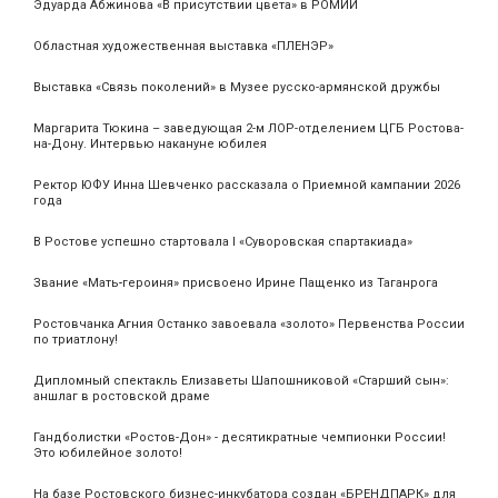
Эдуарда Абжинова «В присутствии цвета» в РОМИИ
Областная художественная выставка «ПЛЕНЭР»
Выставка «Связь поколений» в Музее русско-армянской дружбы
Маргарита Тюкина – заведующая 2-м ЛОР-отделением ЦГБ Ростова-
на-Дону. Интервью накануне юбилея
Ректор ЮФУ Инна Шевченко рассказала о Приемной кампании 2026
года
В Ростове успешно стартовала I «Суворовская спартакиада»
Звание «Мать‑героиня» присвоено Ирине Пащенко из Таганрога
Ростовчанка Агния Останко завоевала «золото» Первенства России
по триатлону!
Дипломный спектакль Елизаветы Шапошниковой «Старший сын»:
аншлаг в ростовской драме
Гандболистки «Ростов-Дон» - десятикратные чемпионки России!
Это юбилейное золото!
На базе Ростовского бизнес-инкубатора создан «БРЕНДПАРК» для