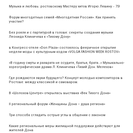
Музыка и любовь: ростовскому Мастеру хитов Игорю Левину ‒ 75!
Форум многодетных семей «Многодетная Россия». Как принять
участие?
Без рояля и с партитурой в голове: секреты создания музыки
Леонида Клиничева к «Тихому Дону»
в Конгресс-отеле «Don Plaza» состоялось фееричное открытие
недели моды с культурным кодом «VOLGA FASHION WEEK ROSTOV»
«В годину смуты и разврата не осудите, братья, брата…» Музыкально-
хореографическая драма Л. Клиничева «Тихий Дон. Мелехов»
Где рождаются звуки будущего? Концерт молодых композиторов в
Ростове: между классикой и самоваром.
В «Шолохов-Центре» открылась выставка «Век Тихого Дона»
II региональный форум «Женщины Дона – душа региона»
Три способа сгладить острые углы в общении с законом
Какие региональные меры жилищной поддержки действуют для
жителей Дона