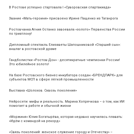
В Ростове успешно стартовала I «Суворовская спартакиада»
Звание «Мать‑героиня» присвоено Ирине Пащенко из Таганрога
Ростовчанка Агния Останко завоевала «золото» Первенства России
по триатлону!
Дипломный спектакль Елизаветы Шапошниковой «Старший сын»:
аншлаг в ростовской драме
Гандболистки «Ростов-Дон» - десятикратные чемпионки России!
Это юбилейное золото!
На базе Ростовского бизнес-инкубатора создан «БРЕНДПАРК» для
субъектов МСП в сфере лёгкой промышленности
Выставка «Шолохов. Сквозь поколения»
Нейросети: мифы и реальность. Марина Хопрячкова – о том, как ИИ
помогает в работе и обычной жизни
«Моржиня» Юлия Богатырёва, которая недавно научилась плавать:
«Идём с командой на рекорд»
«Связь поколений: женское служение городу и Отечеству» –