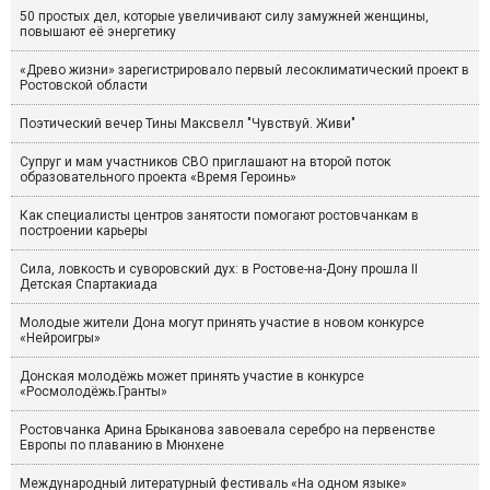
50 простых дел, которые увеличивают силу замужней женщины,
повышают её энергетику
«Древо жизни» зарегистрировало первый лесоклиматический проект в
Ростовской области
Поэтический вечер Тины Максвелл "Чувствуй. Живи"
Супруг и мам участников СВО приглашают на второй поток
образовательного проекта «Время Героинь»
Как специалисты центров занятости помогают ростовчанкам в
построении карьеры
Сила, ловкость и суворовский дух: в Ростове-на-Дону прошла II
Детская Спартакиада
Молодые жители Дона могут принять участие в новом конкурсе
«Нейроигры»
Донская молодёжь может принять участие в конкурсе
«Росмолодёжь.Гранты»
Ростовчанка Арина Брыканова завоевала серебро на первенстве
Европы по плаванию в Мюнхене
Международный литературный фестиваль «На одном языке»