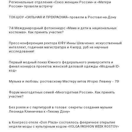
Региональные отделения «Союз женщин России» и «Матери
России» провели встречу
ТОК-ШОУ «СИЛЬНАЯ И ПРЕКРАСНАЯ» провели в Ростове-на-Дону
7-й Международный фотоконкурс «Мама и дети в национальных
костюмах». Как принять участие?
Пресс-конференция ректора ЮФУ Инны Шевченко: искусственный
интеллект, годичная магистратура и 4 млрд. руб на научные
исследования!
Первый модный показ Южного федерального университета и
финал конкурса проектов женской деловой одежды «Модный ID-
код»
Музыка и любовь: ростовскому Мастеру хитов Игорю Левину ‒ 75!
Форум многодетных семей «Многодетная Россия». Как принять
участие?
Без рояля и с партитурой в голове: секреты создания музыки
Леонида Клиничева к «Тихому Дону»
в Конгресс-отеле «Don Plaza» состоялось фееричное открытие
недели моды с культурным кодом «VOLGA FASHION WEEK ROSTOV»