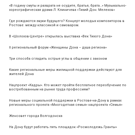
«В годину смуты и разврата не осудите, братья, брата…» Музыкально-
хореографическая драма Л. Клиничева «Тихий Дон. Мелехов»
Где рождаются звуки будущего? Концерт молодых композиторов в
Ростове: между классикой и самоваром.
В «Шолохов-Центре» открылась выставка «Век Тихого Дона»
II региональный форум «Женщины Дона – душа региона»
Три способа сгладить острые углы в общении с законом
Какие региональные меры жилищной поддержки действуют для
жителей Дона
Нацпроект «Кадры». Кто может пройти бесплатное переобучение по
востребованным на рынке труда профессиям?
Новые меры социальной поддержки в Ростове-на-Дону в рамках
регионального проекта «Многодетная семья» нацпроекта «Семья»
Женсовет города Волгодонска
На Дону будут работать пять площадок «Росмолодежь.Гранты»