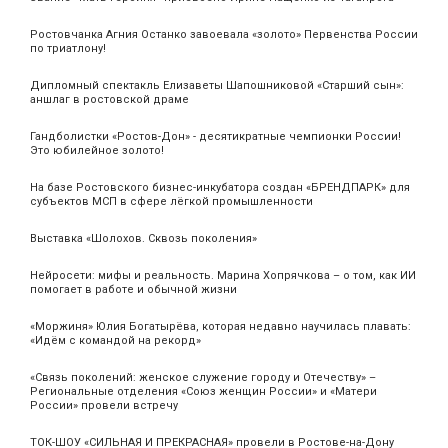
Ростовчанка Агния Останко завоевала «золото» Первенства России
по триатлону!
Дипломный спектакль Елизаветы Шапошниковой «Старший сын»:
аншлаг в ростовской драме
Гандболистки «Ростов-Дон» - десятикратные чемпионки России!
Это юбилейное золото!
На базе Ростовского бизнес-инкубатора создан «БРЕНДПАРК» для
субъектов МСП в сфере лёгкой промышленности
Выставка «Шолохов. Сквозь поколения»
Нейросети: мифы и реальность. Марина Хопрячкова – о том, как ИИ
помогает в работе и обычной жизни
«Моржиня» Юлия Богатырёва, которая недавно научилась плавать:
«Идём с командой на рекорд»
«Связь поколений: женское служение городу и Отечеству» –
Региональные отделения «Союз женщин России» и «Матери
России» провели встречу
ТОК-ШОУ «СИЛЬНАЯ И ПРЕКРАСНАЯ» провели в Ростове-на-Дону