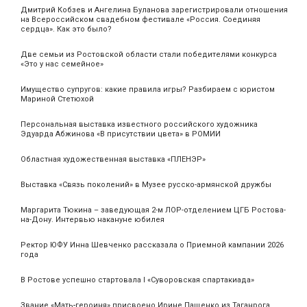
Дмитрий Кобзев и Ангелина Буланова зарегистрировали отношения
на Всероссийском свадебном фестивале «Россия. Соединяя
сердца». Как это было?
Две семьи из Ростовской области стали победителями конкурса
«Это у нас семейное»
Имущество супругов: какие правила игры? Разбираем с юристом
Мариной Стетюхой
Персональная выставка известного российского художника
Эдуарда Абжинова «В присутствии цвета» в РОМИИ
Областная художественная выставка «ПЛЕНЭР»
Выставка «Связь поколений» в Музее русско-армянской дружбы
Маргарита Тюкина – заведующая 2-м ЛОР-отделением ЦГБ Ростова-
на-Дону. Интервью накануне юбилея
Ректор ЮФУ Инна Шевченко рассказала о Приемной кампании 2026
года
В Ростове успешно стартовала I «Суворовская спартакиада»
Звание «Мать‑героиня» присвоено Ирине Пащенко из Таганрога