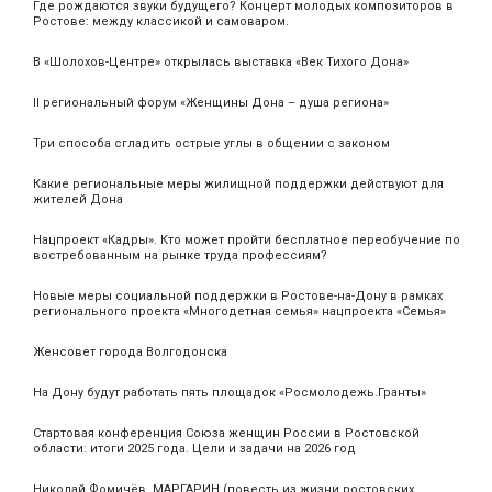
Где рождаются звуки будущего? Концерт молодых композиторов в
Ростове: между классикой и самоваром.
В «Шолохов-Центре» открылась выставка «Век Тихого Дона»
II региональный форум «Женщины Дона – душа региона»
Три способа сгладить острые углы в общении с законом
Какие региональные меры жилищной поддержки действуют для
жителей Дона
Нацпроект «Кадры». Кто может пройти бесплатное переобучение по
востребованным на рынке труда профессиям?
Новые меры социальной поддержки в Ростове-на-Дону в рамках
регионального проекта «Многодетная семья» нацпроекта «Семья»
Женсовет города Волгодонска
На Дону будут работать пять площадок «Росмолодежь.Гранты»
Стартовая конференция Союза женщин России в Ростовской
области: итоги 2025 года. Цели и задачи на 2026 год
Николай Фомичёв. МАРГАРИН (повесть из жизни ростовских