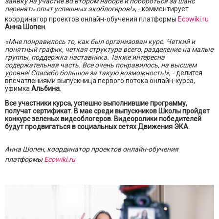
заявку на участие во втором наборе и побороться за шанс
перенять опыт успешных экоблогеров!»
, - комментирует
координатор проектов онлайн-обучения платформы
Ecowiki.ru
Анна Шопен
.
«Мне понравилось то, как был организован курс. Четкий и
понятный график, четкая структура всего, разделение на малые
группы, поддержка наставника. Также интересна
содержательная часть. Все очень понравилось, на высшем
уровне! Спасибо большое за такую возможность!»
, - делится
впечатлениями выпускница первого потока онлайн-курса,
уфимка
Альбина
.
Все участники курса, успешно выполнившие программу,
получат сертификат. В мае среди выпускников Школы пройдет
конкурс зеленых видеоблогеров. Видеоролики победителей
будут продвигаться в социальных сетях Движения ЭКА.
Анна Шопен, координатор проектов онлайн-обучения
платформы
Ecowiki.ru