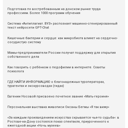
Подготовка по востребованным на донском рынке труда
профессиям. Более 1000 программ обучения
Система «Антиплагиат. ВУЗ» распознаeт машинно-сгенерированный
текст нейросети GPT-Chat
Кишечные бактерии и сердце: как микробиота влияет на сердечно-
сосудистую систему
Мамы-предприниматели России получат поддержку для открытия
собственного дела
Как говорить с ребёнком о педофилии в интернете. Советы
психолога
ГДЕ НАЙТИ ИНФОРМАЦИЮ о благонадежных туроператорах,
турагентах и экскурсоводах (гидах)
Евгении Носовой присвоено почетное звание «Мать-героиня»
Персональная выставка живописи Оксаны Бегмы «Я так вижу»
«За каждым произведением искусства скрывается чья-то судьба»: в
Ростове-на-Дону состоялся показ спектакля, приуроченного к
ежегодной акции «Ночь музеев»