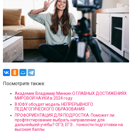
Посмотрите также:
Академик Владимир Минкин О ГЛАВНЫХ ДОСТИЖЕНИЯХ
МИРОВОЙ НАУКИ в 2024 году
В ЮФУ обсудят модель НЕПРЕРЫВНОГО
ПЕДАГОГИЧЕСКОГО ОБРАЗОВАНИЯ
ПРОФОРИЕНТАЦИЯ ДЛЯ ПОДРОСТКА. Поможет ли
профтестирование выбрать направление для
дальнейшей учёбы? ОГЭ, ЕГЭ... тонкости подготовки на
высокие баллы