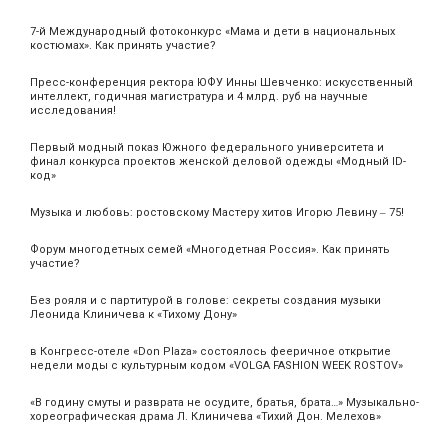
7-й Международный фотоконкурс «Мама и дети в национальных
костюмах». Как принять участие?
Пресс-конференция ректора ЮФУ Инны Шевченко: искусственный
интеллект, годичная магистратура и 4 млрд. руб на научные
исследования!
Первый модный показ Южного федерального университета и
финал конкурса проектов женской деловой одежды «Модный ID-
код»
Музыка и любовь: ростовскому Мастеру хитов Игорю Левину ‒ 75!
Форум многодетных семей «Многодетная Россия». Как принять
участие?
Без рояля и с партитурой в голове: секреты создания музыки
Леонида Клиничева к «Тихому Дону»
в Конгресс-отеле «Don Plaza» состоялось фееричное открытие
недели моды с культурным кодом «VOLGA FASHION WEEK ROSTOV»
«В годину смуты и разврата не осудите, братья, брата…» Музыкально-
хореографическая драма Л. Клиничева «Тихий Дон. Мелехов»