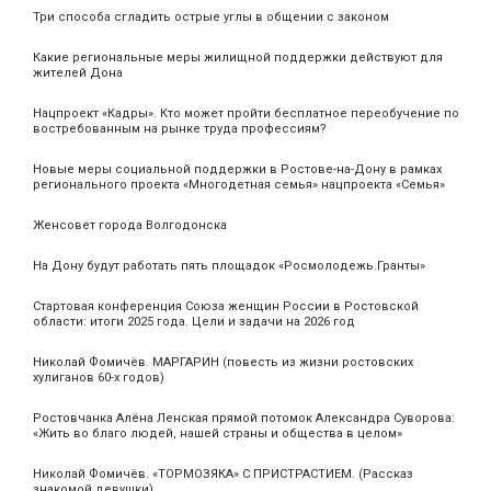
Три способа сгладить острые углы в общении с законом
Какие региональные меры жилищной поддержки действуют для
жителей Дона
Нацпроект «Кадры». Кто может пройти бесплатное переобучение по
востребованным на рынке труда профессиям?
Новые меры социальной поддержки в Ростове-на-Дону в рамках
регионального проекта «Многодетная семья» нацпроекта «Семья»
Женсовет города Волгодонска
На Дону будут работать пять площадок «Росмолодежь.Гранты»
Стартовая конференция Союза женщин России в Ростовской
области: итоги 2025 года. Цели и задачи на 2026 год
Николай Фомичёв. МАРГАРИН (повесть из жизни ростовских
хулиганов 60-х годов)
Ростовчанка Алёна Ленская прямой потомок Александра Суворова:
«Жить во благо людей, нашей страны и общества в целом»
Николай Фомичёв. «ТОРМОЗЯКА» С ПРИСТРАСТИЕМ. (Рассказ
знакомой девушки)