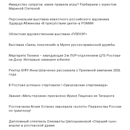
Имущество супругов: какие правила игры? Разбираем с юристом
Мариной Стетюхой
Персональная выставка известного российского художника
Эдуарда Абжинова «В присутствии цвета» в РОМИИ
Областная художественная выставка «ПЛЕНЭР»
Выставка «Связь поколений» в Музее русско-армянской дружбы
Маргарита Тюкина – заведующая 2-м ЛОР-отделением ЦГБ Ростова-
на-Дону. Интервью накануне юбилея
Ректор ЮФУ Инна Шевченко рассказала о Приемной кампании 2026
года
В Ростове успешно стартовала I «Суворовская спартакиада»
Звание «Мать‑героиня» присвоено Ирине Пащенко из Таганрога
Ростовчанка Агния Останко завоевала «золото» Первенства России
по триатлону!
Дипломный спектакль Елизаветы Шапошниковой «Старший сын»:
аншлаг в ростовской драме