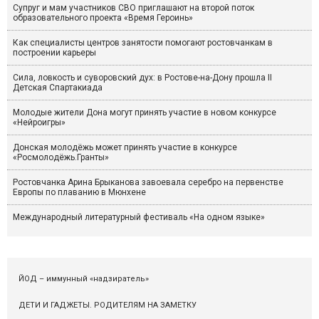
Супруг и мам участников СВО приглашают на второй поток
образовательного проекта «Время Героинь»
Как специалисты центров занятости помогают ростовчанкам в
построении карьеры
Сила, ловкость и суворовский дух: в Ростове-на-Дону прошла II
Детская Спартакиада
Молодые жители Дона могут принять участие в новом конкурсе
«Нейроигры»
Донская молодёжь может принять участие в конкурсе
«Росмолодёжь.Гранты»
Ростовчанка Арина Брыканова завоевала серебро на первенстве
Европы по плаванию в Мюнхене
Международный литературный фестиваль «На одном языке»
ЙОД – иммунный «надзиратель»
ДЕТИ И ГАДЖЕТЫ. РОДИТЕЛЯМ НА ЗАМЕТКУ