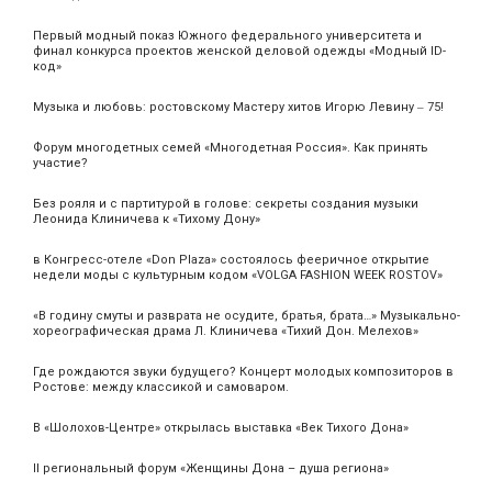
Первый модный показ Южного федерального университета и
финал конкурса проектов женской деловой одежды «Модный ID-
код»
Музыка и любовь: ростовскому Мастеру хитов Игорю Левину ‒ 75!
Форум многодетных семей «Многодетная Россия». Как принять
участие?
Без рояля и с партитурой в голове: секреты создания музыки
Леонида Клиничева к «Тихому Дону»
в Конгресс-отеле «Don Plaza» состоялось фееричное открытие
недели моды с культурным кодом «VOLGA FASHION WEEK ROSTOV»
«В годину смуты и разврата не осудите, братья, брата…» Музыкально-
хореографическая драма Л. Клиничева «Тихий Дон. Мелехов»
Где рождаются звуки будущего? Концерт молодых композиторов в
Ростове: между классикой и самоваром.
В «Шолохов-Центре» открылась выставка «Век Тихого Дона»
II региональный форум «Женщины Дона – душа региона»