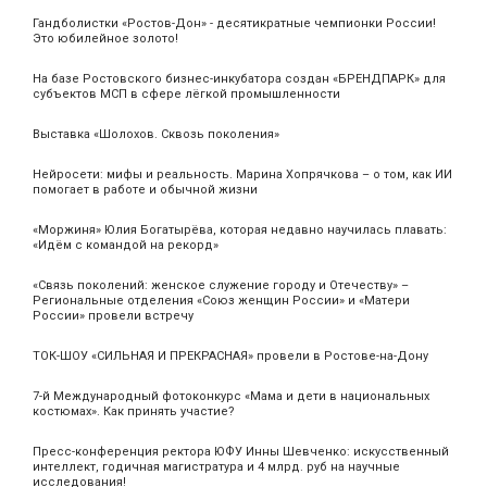
Гандболистки «Ростов-Дон» - десятикратные чемпионки России!
Это юбилейное золото!
На базе Ростовского бизнес-инкубатора создан «БРЕНДПАРК» для
субъектов МСП в сфере лёгкой промышленности
Выставка «Шолохов. Сквозь поколения»
Нейросети: мифы и реальность. Марина Хопрячкова – о том, как ИИ
помогает в работе и обычной жизни
«Моржиня» Юлия Богатырёва, которая недавно научилась плавать:
«Идём с командой на рекорд»
«Связь поколений: женское служение городу и Отечеству» –
Региональные отделения «Союз женщин России» и «Матери
России» провели встречу
ТОК-ШОУ «СИЛЬНАЯ И ПРЕКРАСНАЯ» провели в Ростове-на-Дону
7-й Международный фотоконкурс «Мама и дети в национальных
костюмах». Как принять участие?
Пресс-конференция ректора ЮФУ Инны Шевченко: искусственный
интеллект, годичная магистратура и 4 млрд. руб на научные
исследования!