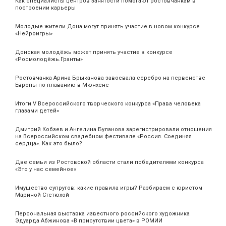
Как специалисты центров занятости помогают ростовчанкам в
построении карьеры
Молодые жители Дона могут принять участие в новом конкурсе
«Нейроигры»
Донская молодёжь может принять участие в конкурсе
«Росмолодёжь.Гранты»
Ростовчанка Арина Брыканова завоевала серебро на первенстве
Европы по плаванию в Мюнхене
Итоги V Всероссийского творческого конкурса «Права человека
глазами детей»
Дмитрий Кобзев и Ангелина Буланова зарегистрировали отношения
на Всероссийском свадебном фестивале «Россия. Соединяя
сердца». Как это было?
Две семьи из Ростовской области стали победителями конкурса
«Это у нас семейное»
Имущество супругов: какие правила игры? Разбираем с юристом
Мариной Стетюхой
Персональная выставка известного российского художника
Эдуарда Абжинова «В присутствии цвета» в РОМИИ