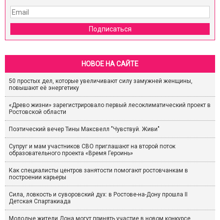
Подписаться
НОВОЕ НА САЙТЕ
50 простых дел, которые увеличивают силу замужней женщины,
повышают её энергетику
«Древо жизни» зарегистрировало первый лесоклиматический проект в
Ростовской области
Поэтический вечер Тины Максвелл "Чувствуй. Живи"
Супруг и мам участников СВО приглашают на второй поток
образовательного проекта «Время Героинь»
Как специалисты центров занятости помогают ростовчанкам в
построении карьеры
Сила, ловкость и суворовский дух: в Ростове-на-Дону прошла II
Детская Спартакиада
Молодые жители Дона могут принять участие в новом конкурсе