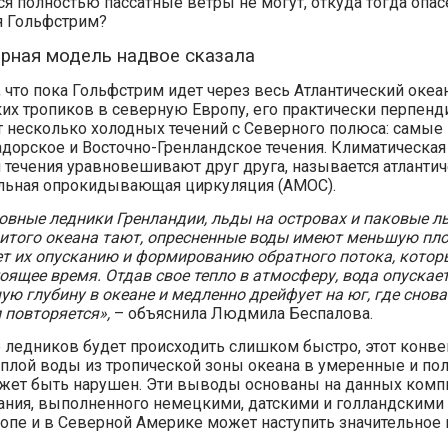
я полностью пассатные ветры не могут, откуда тогда опасе
я Гольфстрим?
рная модель надвое сказала
 что пока Гольфстрим идет через весь Атлантический океа
их тропиков в северную Европу, его практически перпенд
 несколько холодных течений с Северного полюса: самые
адорское и Восточно-Гренландское течения. Климатическая 
и течения уравновешивают друг друга, называется атлантич
ьная опрокидывающая циркуляция (AMOC).
овные ледники Гренландии, льды на островах и паковые л
итого океана тают, опресненные воды имеют меньшую плот
т их опусканию и формированию обратного потока, котор
оящее время. Отдав свое тепло в атмосферу, вода опускает
ю глубину в океане и медленно дрейфует на юг, где снова
 повторяется»,
– объяснила Людмила Беспалова.
е ледников будет происходить слишком быстро, этот конве
еплой воды из тропической зоны океана в умеренные и по
ет быть нарушен. Эти выводы основаны на данных комп
ния, выполненного немецкими, датскими и голландскими
ропе и в Северной Америке может наступить значительное