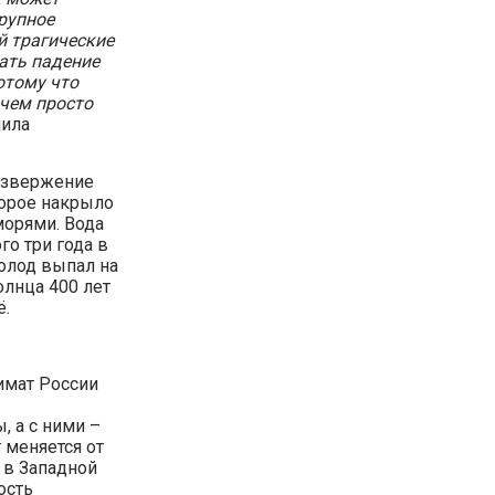
рупное
й трагические
ать падение
отому что
 чем просто
ила
 извержение
торое накрыло
орями. Вода
го три года в
голод выпал на
лнца 400 лет
ё.
имат России
 а с ними –
 меняется от
 в Западной
ость