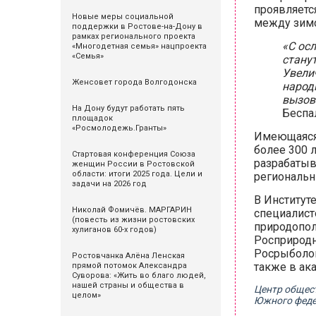
проявляетс
Новые меры социальной
между зимо
поддержки в Ростове-на-Дону в
рамках регионального проекта
«С ос
«Многодетная семья» нацпроекта
«Семья»
стану
Увели
Женсовет города Волгодонска
народ
вызовы
На Дону будут работать пять
Беспа
площадок
«Росмолодежь.Гранты»
Имеющаяся 
более 300 
Стартовая конференция Союза
разрабатыва
женщин России в Ростовской
области: итоги 2025 года. Цели и
региональн
задачи на 2026 год
В Институт
Николай Фомичёв. МАРГАРИН
специалист
(повесть из жизни ростовских
природопол
хулиганов 60-х годов)
Росприродн
Росрыболов
Ростовчанка Алёна Ленская
также в ак
прямой потомок Александра
Суворова: «Жить во благо людей,
нашей страны и общества в
Центр общес
целом»
Южного феде