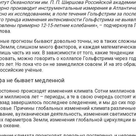
итут Океанологии им. П. П. Ширшова Российской академии
ярно производит инструментальные измерения в Атлантиче
сно их исследованиям, в поле течения Гольфстрим за после
го тренда изменения интенсивности Гольфстрима не выявл
овлены примерно 12-15-летние колебания»,
– подчеркнула
лова.
ые прогнозы бывают довольно точны, но в таких сложных
 Земли, слишком много факторов, и каждая математическа
ишь часть из них. В зависимости от того, какие тенденции
ровать, можно говорить о коллапсе Гольфстрима через год
то лет. Но пока что он не замедлился совсем. И на это обр
оссийские учёные.
фа не бывает медленной
остоянно происходят изменения климата. Сотни миллионов 
и миллионов лет – периоды, а те в свою очередь состоят из
назад завершилось последнее оледенение, и мы до сих по
вье. Причины глобальных изменений климата различные
вание, вулканическая деятельность, изменения светимости
х параметров Земли, изменения глобальной циркуляции 
в океане.
нение климата происходит довольно постепенно, и челове