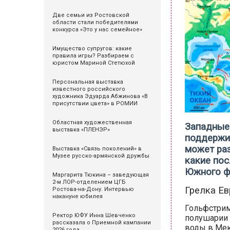
Две семьи из Ростовской
области стали победителями
конкурса «Это у нас семейное»
Имущество супругов: какие
правила игры? Разбираем с
юристом Мариной Стетюхой
Персональная выставка
известного российского
художника Эдуарда Абжинова «В
присутствии цвета» в РОМИИ
Областная художественная
Западные 
выставка «ПЛЕНЭР»
поддержи
может раз
Выставка «Связь поколений» в
Музее русско-армянской дружбы
какие пос
Южного ф
Маргарита Тюкина – заведующая
2-м ЛОР-отделением ЦГБ
Грелка Е
Ростова-на-Дону. Интервью
накануне юбилея
Гольфстрим
Ректор ЮФУ Инна Шевченко
полушарии 
рассказала о Приемной кампании
воды в Мек
2026 года