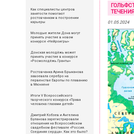
ГОЛЬФСТ
Как специалисты центров
ТЕЧЕНИЯ
занятости помогают
ростовчанкам в построении
01.05.2024
карьеры
Молодые жители Дона могут
принять участие в новом
конкурсе «Нейроигры»
Донская молодёжь может
принять участие в конкурсе
«Росмолодёжь.Гранты»
Ростовчанка Арина Брыканова
завоевала серебро на
первенстве Европы по плаванию
в Мюнхене
Итоги V Всероссийского
творческого конкурса «Права
человека глазами детей»
Дмитрий Кобзев и Ангелина
Буланова зарегистрировали
отношения на Всероссийском
свадебном фестивале «Россия.
Соединяя сердца». Как это было?