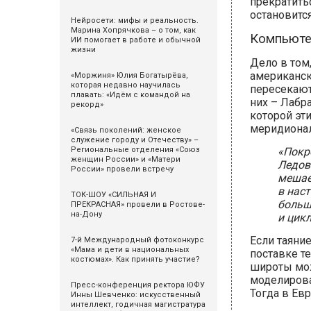
прекратитьс
остановитс
Нейросети: мифы и реальность.
Марина Хопрячкова – о том, как
Компьюте
ИИ помогает в работе и обычной
жизни
Дело в том,
американск
«Моржиня» Юлия Богатырёва,
которая недавно научилась
пересекают
плавать: «Идём с командой на
них – Лабр
рекорд»
которой эт
меридионал
«Связь поколений: женское
служение городу и Отечеству» –
Региональные отделения «Союз
«Покр
женщин России» и «Матери
Ледов
России» провели встречу
мешае
в наст
ТОК-ШОУ «СИЛЬНАЯ И
большу
ПРЕКРАСНАЯ» провели в Ростове-
на-Дону
и цикл
Если таяни
7-й Международный фотоконкурс
«Мама и дети в национальных
поставке т
костюмах». Как принять участие?
широты мож
моделирова
Пресс-конференция ректора ЮФУ
Тогда в Ев
Инны Шевченко: искусственный
интеллект, годичная магистратура