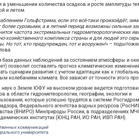
я в уменьшении количества осадков и росте амплитуды те
й и летом.
лаблением Гольфстрима, если это всё-таки произойдёт, зим
т более суровыми, а в летний период возможны сильные за
чится частота экстремальных гидрометеорологических яв
но-хозяйственного комплекса страны и для людей это сер
. Но тот, кто предупрежден, тот и вооружен!»
– подытожи
лова.
база данных наблюдений за состоянием атмосферы и океа
лет) позволит составлять прогноз климатических изменени
ть сценарии развития с учетом адаптации как к глобальны
ым колебаниям климата. Всё зависит от точности этого про
е наук о Земле ЮФУ на высоком уровне ведется подготовк
ов в области гидрометеорологии, географии, экологии и
ьзования, которые успешно трудятся в системе Росгидром
адзора, Федерального агентства водных ресурсов (РосНИИ
ства (ВНИРО) Минприроды России, в подразделениях МЧС
адемических институтах (ЮНЦ РАН, ИО РАН, ИВП РАН).
твенных коммуникаций
рального университета.