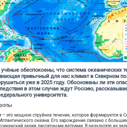
учёные обеспокоены, что система океанических т
вающая привычный для нас климат в Северном по
рушиться уже в 2025 году. Обоснованы ли эти опа
ледствия в этом случае ждут Россию, рассказыва
едерального университета.
вропы
 – это мощное струйное течение, которое формируется в 
Атлантического океана. Его зарождение связано с больши
сиканский залив пассатными ветрами. В результате из зал