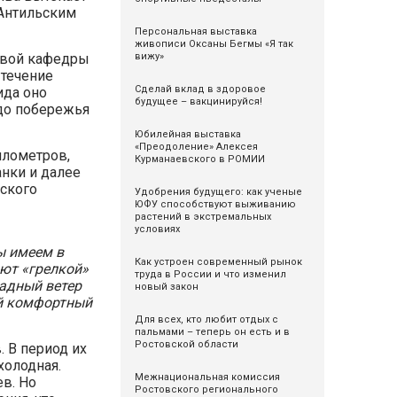
 Антильским
Персональная выставка
живописи Оксаны Бегмы «Я так
вижу»
овой кафедры
 течение
Сделай вклад в здоровое
ида оно
будущее – вакцинируйся!
 до побережья
Юбилейная выставка
«Преодоление» Алексея
илометров,
Курманаевского в РОМИИ
нки и далее
вского
Удобрения будущего: как ученые
ЮФУ способствуют выживанию
растений в экстремальных
условиях
ы имеем в
Как устроен современный рынок
ют «грелкой»
труда в России и что изменил
падный ветер
новый закон
ий комфортный
Для всех, кто любит отдых с
пальмами – теперь он есть и в
Ростовской области
. В период их
холодная.
Межнациональная комиссия
в. Но
Ростовского регионального