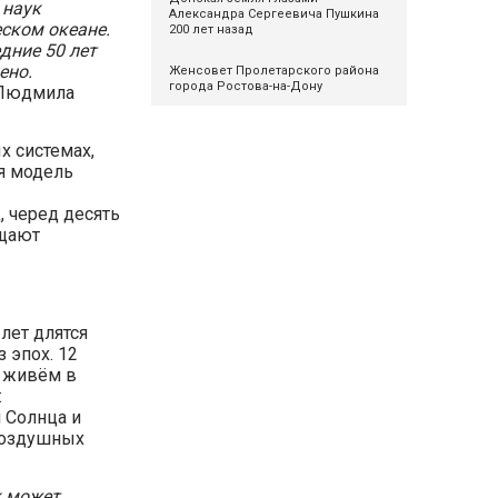
 наук
Александра Сергеевича Пушкина
ском океане.
200 лет назад
дние 50 лет
ено.
Женсовет Пролетарского района
города Ростова-на-Дону
 Людмила
 системах,
я модель
, черед десять
ащают
лет длятся
 эпох. 12
р живём в
:
 Солнца и
воздушных
к может