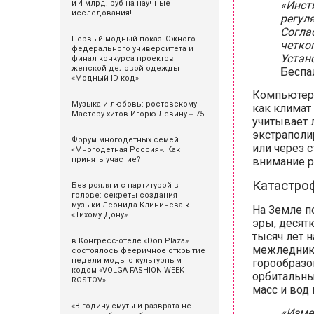
и 4 млрд. руб на научные
«Инст
исследования!
регул
Согла
Первый модный показ Южного
четко
федерального университета и
Устан
финал конкурса проектов
женской деловой одежды
Беспа
«Модный ID-код»
Компьютерн
Музыка и любовь: ростовскому
как климат
Мастеру хитов Игорю Левину ‒ 75!
учитывает л
экстраполи
Форум многодетных семей
или через с
«Многодетная Россия». Как
принять участие?
внимание р
Катастро
Без рояля и с партитурой в
голове: секреты создания
музыки Леонида Клиничева к
На Земле п
«Тихому Дону»
эры, десятк
тысяч лет 
в Конгресс-отеле «Don Plaza»
межледнико
состоялось фееричное открытие
недели моды с культурным
горообразо
кодом «VOLGA FASHION WEEK
орбитальны
ROSTOV»
масс и вод 
«В годину смуты и разврата не
«Изме