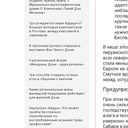
осудите, братья, брата…»
адапт
Музыкально-хореографическая
драма Л. Клиничева «Тихий Дон.
небла
Мелехов»
после
крупн
Где рождаются звуки будущего?
такое 
Концерт молодых композиторов
в Ростове: между классикой и
нужно
самоваром.
Беспа
В «Шолохов-Центре» открылась
В нашу эпо
выставка «Век Тихого Дона»
перуанског
всю северн
II региональный форум
стала меньш
«Женщины Дона – душа региона»
Европе из-
Смутное вр
Три способа сгладить острые
назад, ост
углы в общении с законом
Предупре
Какие региональные меры
жилищной поддержки действуют
для жителей Дона
При этом н
очень силь
Нацпроект «Кадры». Кто может
господству
пройти бесплатное
влага и теп
переобучение по
востребованным на рынке труда
умеренно-к
профессиям?
Сибири и р