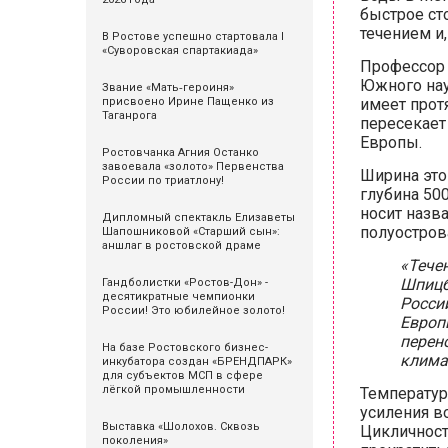
быстрое ст
течением и
В Ростове успешно стартовала I
«Суворовская спартакиада»
Профессор 
Южного нау
Звание «Мать‑героиня»
присвоено Ирине Пащенко из
имеет прот
Таганрога
пересекает
Европы.
Ростовчанка Агния Останко
завоевала «золото» Первенства
Ширина это
России по триатлону!
глубина 50
носит назв
Дипломный спектакль Елизаветы
полуостров
Шапошниковой «Старший сын»:
аншлаг в ростовской драме
«Тече
Шпицб
Гандболистки «Ростов-Дон» -
десятикратные чемпионки
Росси
России! Это юбилейное золото!
Европ
перен
На базе Ростовского бизнес-
клима
инкубатора создан «БРЕНДПАРК»
для субъектов МСП в сфере
лёгкой промышленности
Температур
усиления во
Выставка «Шолохов. Сквозь
Цикличност
поколения»