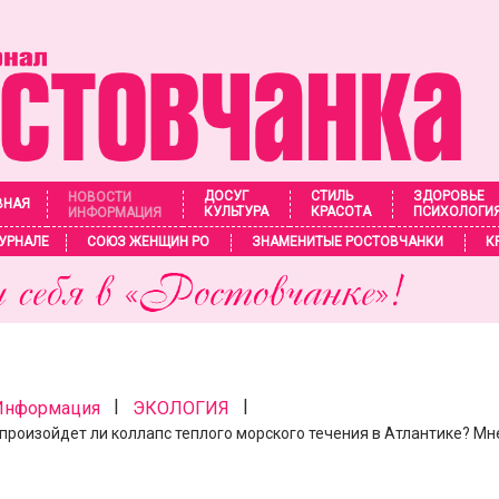
ДОСУГ
СТИЛЬ
ЗДОРОВЬЕ
НОВОСТИ
ВНАЯ
КУЛЬТУРА
КРАСОТА
ПСИХОЛОГИ
ИНФОРМАЦИЯ
УРНАЛЕ
СОЮЗ ЖЕНЩИН РО
ЗНАМЕНИТЫЕ РОСТОВЧАНКИ
К
|
|
 Информация
ЭКОЛОГИЯ
произойдет ли коллапс теплого морского течения в Атлантике? Мн