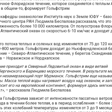
очное Флоридское течение, которое соединяется с теплым
, в общем-то, формирует Гольфстрим.
кафедры океанологии Института наук о Земле ЮФУ – баз
чного центра РАН Людмила Беспалова рассказала, что это
яженность более 10 000 километров. От полуострова Флор
 Атлантический океан со скоростью 6-10 км/час и доходит
го потока теплых и соленых вод изменяется от 75 до 120 к
0-800 метров. Гольфстрим доходит до Ньюфаундленской ба
ание – Северо-Атлантическое течение, у берегов Скандина
а – Норвежское и Нордкапское.
ние приходит в Северный Ледовитый океан в виде ветвей
ергенского и Баренцево морского течения. В результате м
и незамерзающий порт Мурманск. Гольфстрим еще называ
ы. Масса теплой воды нагревает воздух над океаном, и за
осит его на европейский континент, формируя здесь мягк
т»,
– рассказала Людмила Беспалова.
а Гольфстрима зависит от интенсивности пассатных ветров
да в течении более теплая, а в период ослабления – более 
ь этих колебаний температуры изменяется от 3 до 9 месяце