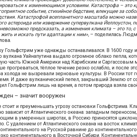
ироваться к изменяющимся условиям. Катастрофа – это к
гоприятное событие, стихийное бедствие, влекущее за собо
дствия. Катастрофой всепланетного масштаба можно назв
ого астероида или извержение супервулкана Йеллоустон, п
невозможно предсказать, а изменения климата – это то, с
 жить и искать пути адаптации к ним»,
– поделилась Людм
лова.
ху Гольфстрим уже однажды останавливался. В 1600 году
о вулкана Уайнапутина выдало огромное облако пепла, ко
ую часть Южной Америки над Карибским и Саргассовым м
е прогреваться, тёплое течение резко ослабло, и после это
за холода не вызревали зерновые культуры. В России тот 
емя. И даже вулканический пепел, закрывший Землю от со
удил Гольфстрим лишь на время, а потом природа взяла сво
жден – значит вооружен
е стоит и преуменьшать угрозу остановки Гольфстрима. Кл
но зависит от Атлантического океана: западным переносом,
ющим в умеренных широтах, в Россию приносятся циклоны,
ло. С удалением от Атлантического океана на восток климат
онтинентального на Русской равнине до континентального
езко континентального в Восточной Сибири. Континентальн