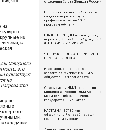
ния, что
отделения Союза Женщин России
Подготовка по востребованным
на донском рынке труда
профессиям. Более 1000
программ обучения
н из
икулярно
ГЛАВНЫЕ ТРЕНДЫ настоящего и,
 крупные из
вероятно, ближайшего будущего В
система, в
ФИТНЕС-ИНДУСТРИИ РФ
еская
ЧТО НУЖНО СДЕЛАТЬ ПРИ СМЕНЕ
НОМЕРА ТЕЛЕФОНА
ьды Северного
ность, это
Безопасные поездки: как не
заразиться гриппом и ОРВИ в
ый существует
общественном транспорте?
ся на
 нагревается,
Онкохирургам НМИЦ онкологии
Минздрава России Юлии Козель и
Марине Енгибарян вручены
йер по
государственные награды
лярные
НАСТАВНИЧЕСТВО как
ьютерного
эффективный способ помощи
 учеными.
подросткам сиротам
 похолодание.
Донская земля глазами