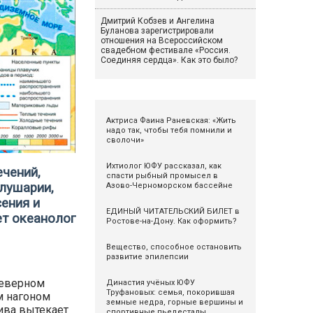
Дмитрий Кобзев и Ангелина
Буланова зарегистрировали
отношения на Всероссийском
свадебном фестивале «Россия.
Соединяя сердца». Как это было?
Актриса Фаина Раневская: «Жить
надо так, чтобы тебя помнили и
сволочи»
Ихтиолог ЮФУ рассказал, как
ечений,
спасти рыбный промысел в
лушарии,
Азово-Черноморском бассейне
сения и
ЕДИНЫЙ ЧИТАТЕЛЬСКИЙ БИЛЕТ в
ет океанолог
Ростове-на-Дону. Как оформить?
Вещество, способное остановить
развитие эпилепсии
Северном
Династия учёных ЮФУ
Труфановых: семья, покорившая
м нагоном
земные недра, горные вершины и
ива вытекает
спортивные пьедесталы