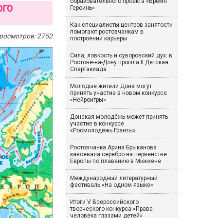
образовательного проекта «Время
ОГО
Героинь»
Как специалисты центров занятости
помогают ростовчанкам в
росмотров: 2752
построении карьеры
Сила, ловкость и суворовский дух: в
Ростове-на-Дону прошла II Детская
Спартакиада
Молодые жители Дона могут
принять участие в новом конкурсе
«Нейроигры»
Донская молодёжь может принять
участие в конкурсе
«Росмолодёжь.Гранты»
Ростовчанка Арина Брыканова
завоевала серебро на первенстве
Европы по плаванию в Мюнхене
Международный литературный
фестиваль «На одном языке»
Итоги V Всероссийского
творческого конкурса «Права
человека глазами детей»