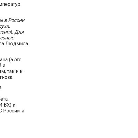
мператур
ы в России
сухи.
лений. Для
ьезные
ла Людмила
на (а это
й и
м, так и к
гноза.
а
ета,
 ВХ) и
 России, а