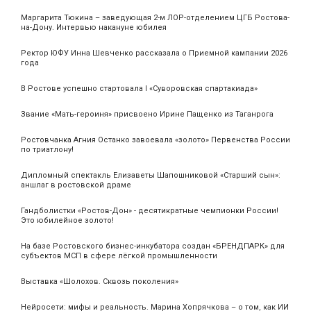
Маргарита Тюкина – заведующая 2-м ЛОР-отделением ЦГБ Ростова-
на-Дону. Интервью накануне юбилея
Ректор ЮФУ Инна Шевченко рассказала о Приемной кампании 2026
года
В Ростове успешно стартовала I «Суворовская спартакиада»
Звание «Мать‑героиня» присвоено Ирине Пащенко из Таганрога
Ростовчанка Агния Останко завоевала «золото» Первенства России
по триатлону!
Дипломный спектакль Елизаветы Шапошниковой «Старший сын»:
аншлаг в ростовской драме
Гандболистки «Ростов-Дон» - десятикратные чемпионки России!
Это юбилейное золото!
На базе Ростовского бизнес-инкубатора создан «БРЕНДПАРК» для
субъектов МСП в сфере лёгкой промышленности
Выставка «Шолохов. Сквозь поколения»
Нейросети: мифы и реальность. Марина Хопрячкова – о том, как ИИ