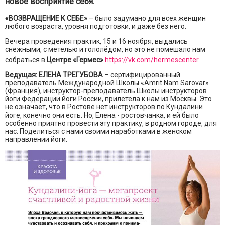
новое восприятие себя.
«ВОЗВРАЩЕНИЕ К СЕБЕ»
– было задумано для всех женщин
любого возраста, уровня подготовки, и даже без него.
Вечера проведения практик, 15 и 16 ноября, выдались
снежными, с метелью и гололёдом, но это не помешало нам
собраться в
Центре «Гермес»
https://vk.com/hermescenter
Ведущая: ЕЛЕНА ТРЕГУБОВА
– сертифицированный
преподаватель Международной Школы «Аmrit Nam Sarovar»
(Франция), инструктор-преподаватель Школы инструкторов
йоги Федерации йоги России, прилетела к нам из Москвы. Это
не означает, что в Ростове нет инструкторов по Кундалини
йоге, конечно они есть. Но, Елена - ростовчанка, и ей было
особенно приятно провести эту практику, в родном городе, для
нас. Поделиться с нами своими наработками в женском
направлении йоги.