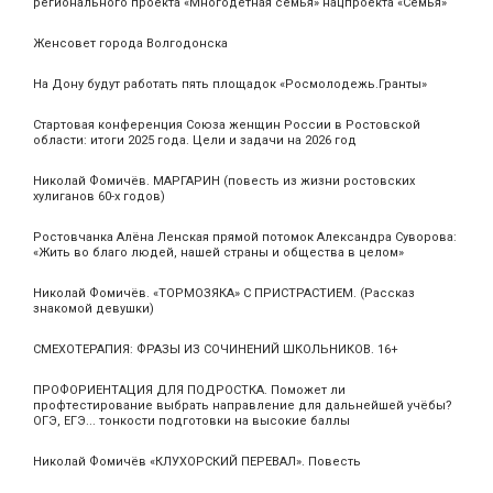
регионального проекта «Многодетная семья» нацпроекта «Семья»
Женсовет города Волгодонска
На Дону будут работать пять площадок «Росмолодежь.Гранты»
Стартовая конференция Союза женщин России в Ростовской
области: итоги 2025 года. Цели и задачи на 2026 год
Николай Фомичёв. МАРГАРИН (повесть из жизни ростовских
хулиганов 60-х годов)
Ростовчанка Алёна Ленская прямой потомок Александра Суворова:
«Жить во благо людей, нашей страны и общества в целом»
Николай Фомичёв. «ТОРМОЗЯКА» С ПРИСТРАСТИЕМ. (Рассказ
знакомой девушки)
СМЕХОТЕРАПИЯ: ФРАЗЫ ИЗ СОЧИНЕНИЙ ШКОЛЬНИКОВ. 16+
ПРОФОРИЕНТАЦИЯ ДЛЯ ПОДРОСТКА. Поможет ли
профтестирование выбрать направление для дальнейшей учёбы?
ОГЭ, ЕГЭ... тонкости подготовки на высокие баллы
Николай Фомичёв «КЛУХОРСКИЙ ПЕРЕВАЛ». Повесть