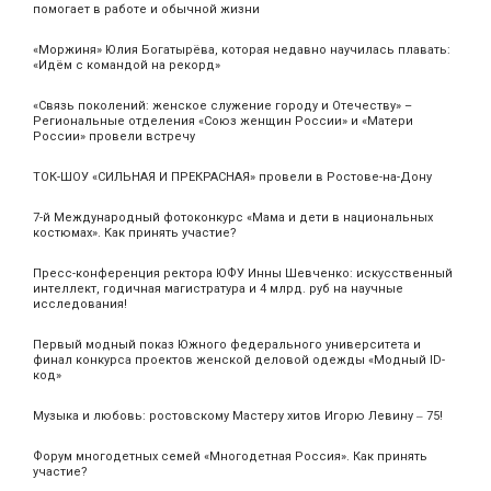
помогает в работе и обычной жизни
«Моржиня» Юлия Богатырёва, которая недавно научилась плавать:
«Идём с командой на рекорд»
«Связь поколений: женское служение городу и Отечеству» –
Региональные отделения «Союз женщин России» и «Матери
России» провели встречу
ТОК-ШОУ «СИЛЬНАЯ И ПРЕКРАСНАЯ» провели в Ростове-на-Дону
7-й Международный фотоконкурс «Мама и дети в национальных
костюмах». Как принять участие?
Пресс-конференция ректора ЮФУ Инны Шевченко: искусственный
интеллект, годичная магистратура и 4 млрд. руб на научные
исследования!
Первый модный показ Южного федерального университета и
финал конкурса проектов женской деловой одежды «Модный ID-
код»
Музыка и любовь: ростовскому Мастеру хитов Игорю Левину ‒ 75!
Форум многодетных семей «Многодетная Россия». Как принять
участие?