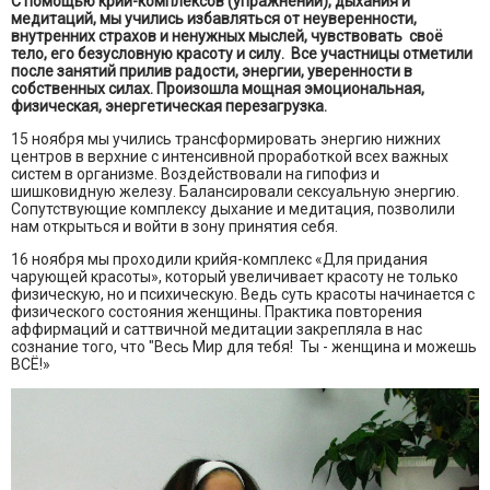
С помощью крий-комплексов (упражнений), дыхания и
медитаций, мы учились избавляться от неуверенности,
внутренних страхов и ненужных мыслей, чувствовать своё
тело, его безусловную красоту и силу. Все участницы отметили
после занятий прилив радости, энергии, уверенности в
собственных силах. Произошла мощная эмоциональная,
физическая, энергетическая перезагрузка.
15 ноября мы учились трансформировать энергию нижних
центров в верхние с интенсивной проработкой всех важных
систем в организме. Воздействовали на гипофиз и
шишковидную железу. Балансировали сексуальную энергию.
Сопутствующие комплексу дыхание и медитация, позволили
нам открыться и войти в зону принятия себя.
16 ноября мы проходили крийя-комплекс «Для придания
чарующей красоты», который увеличивает красоту не только
физическую, но и психическую. Ведь суть красоты начинается с
физического состояния женщины. Практика повторения
аффирмаций и саттвичной медитации закрепляла в нас
сознание того, что "Весь Мир для тебя! Ты - женщина и можешь
ВСЁ!»