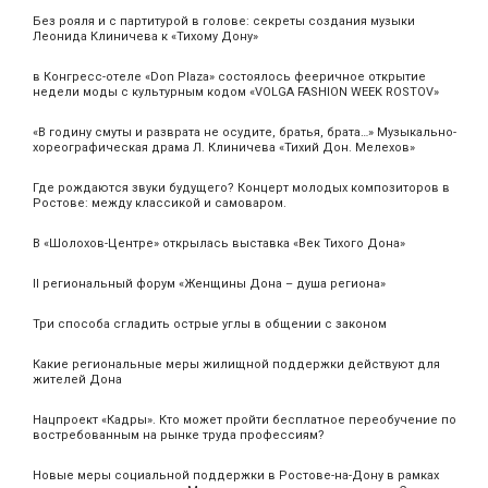
Без рояля и с партитурой в голове: секреты создания музыки
Леонида Клиничева к «Тихому Дону»
в Конгресс-отеле «Don Plaza» состоялось фееричное открытие
недели моды с культурным кодом «VOLGA FASHION WEEK ROSTOV»
«В годину смуты и разврата не осудите, братья, брата…» Музыкально-
хореографическая драма Л. Клиничева «Тихий Дон. Мелехов»
Где рождаются звуки будущего? Концерт молодых композиторов в
Ростове: между классикой и самоваром.
В «Шолохов-Центре» открылась выставка «Век Тихого Дона»
II региональный форум «Женщины Дона – душа региона»
Три способа сгладить острые углы в общении с законом
Какие региональные меры жилищной поддержки действуют для
жителей Дона
Нацпроект «Кадры». Кто может пройти бесплатное переобучение по
востребованным на рынке труда профессиям?
Новые меры социальной поддержки в Ростове-на-Дону в рамках