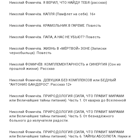
Николай Фомичёв. Я ВЕРИЛ, ЧТО НАЙДУ ТЕБЯ (рассказ)
Николай Фомичёв. КАПЛЯ (Памфлет на себя). 16+
Николай Фомичёв. КРАМОЛЬНИК В ГАРЕМЕ. Повесть
Николай Фомичёв. ПАПА, А НАС НЕ УБЬЮТ? Повесть
Николай Фомичёв. ЖИЗНЬ В «МЁРТВОЙ» ЗОНЕ (Записки
чернобыльца). Повесть
Николай ФОМИЧЁВ. КОМПЛЕМЕНТАРНОСТЬ и СИНЕРГИЯ (Сон из
прошлой жизни). Рассказ
Николай Фомичёв. ДЕВУШКА БЕЗ КОМПЛЕКСОВ или БЕДНЫЙ
"АНТОНИО БАНДЕРОС". Рассказ 12+
Николай Фомичёв. ПРИРОДОЛОГИЯ (СИЛА, ЧТО ПРАВИТ МИРАМИ
или Величайшие тайны питания). Часть 1. От кварка до Вселенной
Николай Фомичёв. ПРИРОДОЛОГИЯ (СИЛА, ЧТО ПРАВИТ МИРАМИ
или Величайшие тайны питания). Часть 5. От безнадёжного
больного до излучателя радости.
Николай Фомичёв. ПРИРОДОЛОГИЯ (СИЛА, ЧТО ПРАВИТ МИРАМИ
или Величайшие тайны питания). Часть 6. ТАЙНЫ АБСОЛЮТА. Науки и