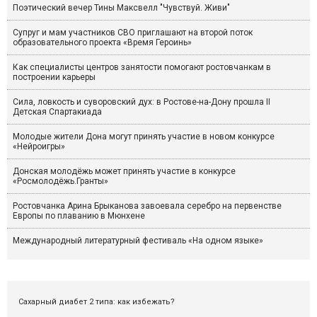
Поэтический вечер Тины Максвелл "Чувствуй. Живи"
Супруг и мам участников СВО приглашают на второй поток
образовательного проекта «Время Героинь»
Как специалисты центров занятости помогают ростовчанкам в
построении карьеры
Сила, ловкость и суворовский дух: в Ростове-на-Дону прошла II
Детская Спартакиада
Молодые жители Дона могут принять участие в новом конкурсе
«Нейроигры»
Донская молодёжь может принять участие в конкурсе
«Росмолодёжь.Гранты»
Ростовчанка Арина Брыканова завоевала серебро на первенстве
Европы по плаванию в Мюнхене
Международный литературный фестиваль «На одном языке»
Сахарный диабет 2 типа: как избежать?