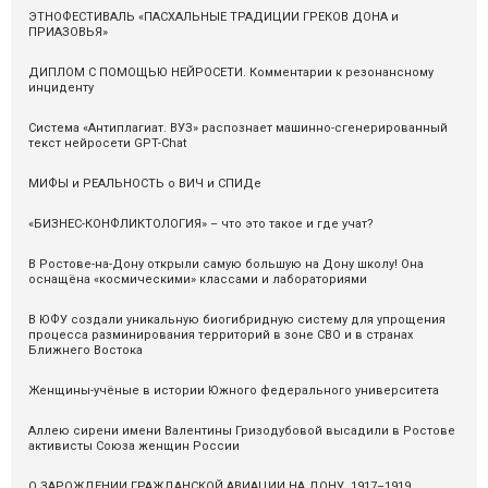
ЭТНОФЕСТИВАЛЬ «ПАСХАЛЬНЫЕ ТРАДИЦИИ ГРЕКОВ ДОНА и
ПРИАЗОВЬЯ»
ДИПЛОМ С ПОМОЩЬЮ НЕЙРОСЕТИ. Комментарии к резонансному
инциденту
Система «Антиплагиат. ВУЗ» распознаeт машинно-сгенерированный
текст нейросети GPT-Chat
МИФЫ и РЕАЛЬНОСТЬ о ВИЧ и СПИДе
«БИЗНЕС-КОНФЛИКТОЛОГИЯ» – что это такое и где учат?
В Ростове-на-Дону открыли самую большую на Дону школу! Она
оснащёна «космическими» классами и лабораториями
В ЮФУ создали уникальную биогибридную систему для упрощения
процесса разминирования территорий в зоне СВО и в странах
Ближнего Востока
Женщины-учёные в истории Южного федерального университета
Аллею сирени имени Валентины Гризодубовой высадили в Ростове
активисты Союза женщин России
О ЗАРОЖДЕНИИ ГРАЖДАНСКОЙ АВИАЦИИ НА ДОНУ. 1917–1919