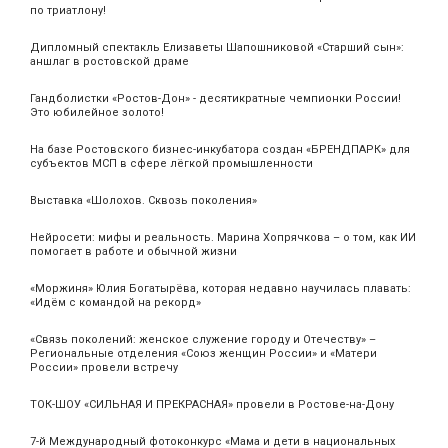
по триатлону!
Дипломный спектакль Елизаветы Шапошниковой «Старший сын»:
аншлаг в ростовской драме
Гандболистки «Ростов-Дон» - десятикратные чемпионки России!
Это юбилейное золото!
На базе Ростовского бизнес-инкубатора создан «БРЕНДПАРК» для
субъектов МСП в сфере лёгкой промышленности
Выставка «Шолохов. Сквозь поколения»
Нейросети: мифы и реальность. Марина Хопрячкова – о том, как ИИ
помогает в работе и обычной жизни
«Моржиня» Юлия Богатырёва, которая недавно научилась плавать:
«Идём с командой на рекорд»
«Связь поколений: женское служение городу и Отечеству» –
Региональные отделения «Союз женщин России» и «Матери
России» провели встречу
ТОК-ШОУ «СИЛЬНАЯ И ПРЕКРАСНАЯ» провели в Ростове-на-Дону
7-й Международный фотоконкурс «Мама и дети в национальных