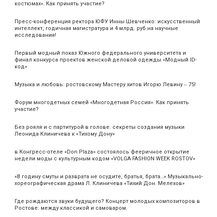
костюмах». Как принять участие?
Пресс-конференция ректора ЮФУ Инны Шевченко: искусственный
интеллект, годичная магистратура и 4 млрд. руб на научные
исследования!
Первый модный показ Южного федерального университета и
финал конкурса проектов женской деловой одежды «Модный ID-
код»
Музыка и любовь: ростовскому Мастеру хитов Игорю Левину ‒ 75!
Форум многодетных семей «Многодетная Россия». Как принять
участие?
Без рояля и с партитурой в голове: секреты создания музыки
Леонида Клиничева к «Тихому Дону»
в Конгресс-отеле «Don Plaza» состоялось фееричное открытие
недели моды с культурным кодом «VOLGA FASHION WEEK ROSTOV»
«В годину смуты и разврата не осудите, братья, брата…» Музыкально-
хореографическая драма Л. Клиничева «Тихий Дон. Мелехов»
Где рождаются звуки будущего? Концерт молодых композиторов в
Ростове: между классикой и самоваром.