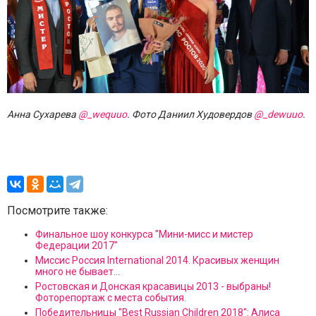
Анна Сухарева
@_wequuo
. Фото Даниил Худовердов
@_dewuuo
.
Посмотрите также:
Финальное шоу конкурса "Мини-мисс и мистер
Федерации 2017"
Миссис Россия International 2014. Красивых женщин
много не бывает...
Ростовская и Донская красавицы 2013 - выбраны!
Фоторепортаж с места события.
Победительницы "Best Russian Children 2018": Алиса