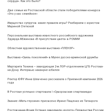
сердца». Как это было?
Две семьи из Ростовской области стали победителями конкурса
«Это у нас семейное»
Имущество супругов: какие правила игры? Разбираем с юристом
Мариной Стетюхой
Персональная выставка известного российского художника
Эдуарда Абжинова «В присутствии цвета» в РОМИИ
Областная художественная выставка «ПЛЕНЭР»
Выставка «Связь поколений» в Музее русско-армянской дружбы
Маргарита Тюкина – заведующая 2-м ЛОР-отделением ЦГБ Ростова-
на-Дону. Интервью накануне юбилея
Ректор ЮФУ Инна Шевченко рассказала о Приемной кампании 2026
года
В Ростове успешно стартовала I «Суворовская спартакиада»
Звание «Мать‑героиня» присвоено Ирине Пащенко из Таганрога
Ростовчанка Агния Останко завоевала «золото» Первенства России