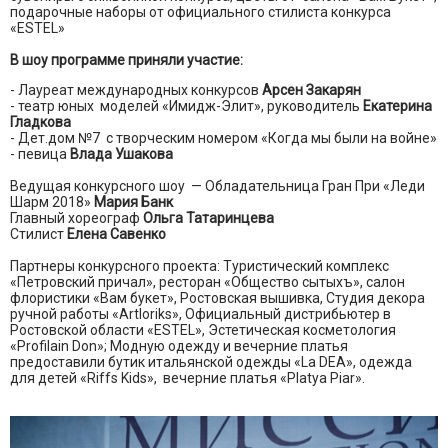
подарочные наборы от официального стилиста конкурса
«ESTEL»
В шоу программе приняли участие:
- Лауреат международных конкурсов
Арсен Закарян
- театр юных моделей «Имидж-Элит», руководитель
Екатерина
Гладкова
- Дет.дом №7 с творческим номером «Когда мы были на войне»
- певица
Влада Ушакова
Ведущая конкурсного шоу — Обладательница Гран При «Леди
Шарм 2018»
Мария Банк
Главный хореограф
Ольга Татаринцева
Стилист
Елена Савенко
Партнеры конкурсного проекта: Туристический комплекс
«Петровский причал», ресторан «Общество сытыхъ», салон
флористики «Вам букет», Ростовская вышивка, Студия декора
ручной работы «Artloriks», Официальный дистрибьютер в
Ростовской области «ESTEL», Эстетическая косметология
«Profilain Don»; Модную одежду и вечерние платья
предоставили бутик итальянской одежды «La DEA», одежда
для детей «Riffs Kids», вечерние платья «Platya Piar».