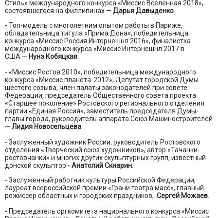
Стиль» международного конкурса «Миссис Вселенная 2018»,
состоявшегося на Филлипинах —
Дарья Давыденко
.
- Топ-модель с многолетним опытом работы в Париже,
обладательница титула «Прима Дона», победительница
конкурса «Миссис Россия Интернешнл 2016», финалистка
международного конкурса «Миссис Интернешнл 2017 в
США —
Нунэ Кобяцкая
.
- «Миссис Ростов 2010», победительница международного
конкурса «Миссис планета-2012», Депутат городской Думы
шестого созыва, член палаты законодателей при совете
Федерации, председатель Общественного совета проекта
«Старшее поколение» Ростовского регионального отделения
партии «Единая Россия», заместитель председателя Думы-
главы города, руководитель аппарата Союз Машиностроителей
—
Лидия Новосельцева
.
- Заслуженный художник России, руководитель Ростовского
отделения «Творческий союз художников», автор «Тачанки-
ростовчанки» и многих других скульптурных групп, известный
донской скульптор -
Анатолий Скнарин
.
- Заслуженный работник культуры Российской Федерации,
лауреат всероссийской премии «Грани театра масс», главный
режиссер областных и городских праздников,
Сергей Можаев
.
- Председатель оргкомитета национального конкурса «Миссис