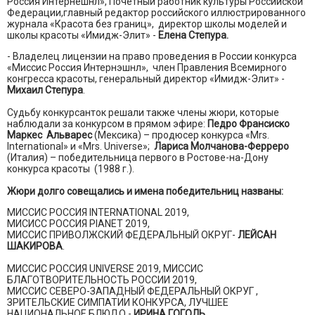
Россия Интернешнл», Почетный работник культуры Российской
Федерации,главный редактор российского иллюстрированного
журнала «Красота без границ», директор школы моделей и
школы красоты «Имидж-Элит» -
Елена Степура.
- Владелец лицензии на право проведения в России конкурса
«Миссис Россия Интернэшнл», член Правления Всемирного
конгресса красоты, генеральный директор «Имидж-Элит» -
Михаил Степура
.
Судьбу конкурсанток решали также члены жюри, которые
наблюдали за конкурсом в прямом эфире:
Педро Франсиско
Маркес Альварес
(Мексика) – продюсер конкурса «Mrs.
International» и «Mrs. Universe»;
Лариса Молчанова-Ферреро
(Италия) – победительница первого в Ростове-на-Дону
конкурса красоты (1988 г.).
Жюри долго совещались и имена победительниц названы:
МИССИС РОССИЯ INTERNATIONAL 2019,
МИСИСC РОССИЯ PIANET 2019,
МИССИС ПРИВОЛЖСКИЙ ФЕДЕРАЛЬНЫЙ ОКРУГ-
ЛЕЙСАН
ШАКИРОВА
.
МИССИС РОССИЯ UNIVERSE 2019, МИССИС
БЛАГОТВОРИТЕЛЬНОСТЬ РОССИИ 2019,
МИССИС СЕВЕРО-ЗАПАДНЫЙ ФЕДЕРАЛЬНЫЙ ОКРУГ ,
ЗРИТЕЛЬСКИЕ СИМПАТИИ КОНКУРСА, ЛУЧШЕЕ
НАЦИОНАЛЬНОЕ БЛЮДО -
ИРИНА ГОГОЛЬ