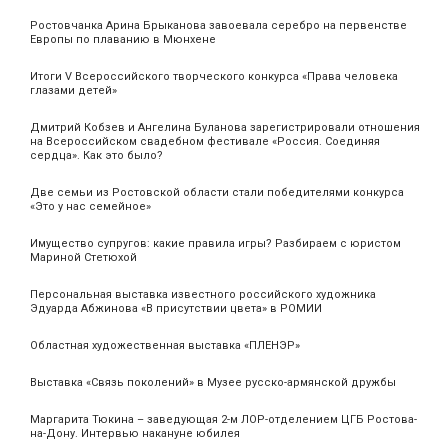
Ростовчанка Арина Брыканова завоевала серебро на первенстве
Европы по плаванию в Мюнхене
Итоги V Всероссийского творческого конкурса «Права человека
глазами детей»
Дмитрий Кобзев и Ангелина Буланова зарегистрировали отношения
на Всероссийском свадебном фестивале «Россия. Соединяя
сердца». Как это было?
Две семьи из Ростовской области стали победителями конкурса
«Это у нас семейное»
Имущество супругов: какие правила игры? Разбираем с юристом
Мариной Стетюхой
Персональная выставка известного российского художника
Эдуарда Абжинова «В присутствии цвета» в РОМИИ
Областная художественная выставка «ПЛЕНЭР»
Выставка «Связь поколений» в Музее русско-армянской дружбы
Маргарита Тюкина – заведующая 2-м ЛОР-отделением ЦГБ Ростова-
на-Дону. Интервью накануне юбилея