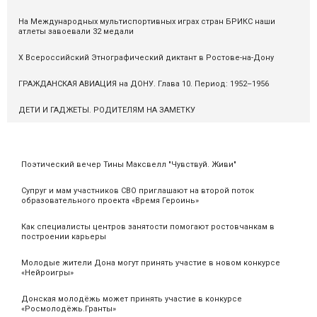
На Международных мультиспортивных играх стран БРИКС наши
атлеты завоевали 32 медали
X Всероссийский Этнографический диктант в Ростове-на-Дону
ГРАЖДАНСКАЯ АВИАЦИЯ на ДОНУ. Глава 10. Период: 1952–1956
ДЕТИ И ГАДЖЕТЫ. РОДИТЕЛЯМ НА ЗАМЕТКУ
Поэтический вечер Тины Максвелл "Чувствуй. Живи"
Супруг и мам участников СВО приглашают на второй поток
образовательного проекта «Время Героинь»
Как специалисты центров занятости помогают ростовчанкам в
построении карьеры
Молодые жители Дона могут принять участие в новом конкурсе
«Нейроигры»
Донская молодёжь может принять участие в конкурсе
«Росмолодёжь.Гранты»