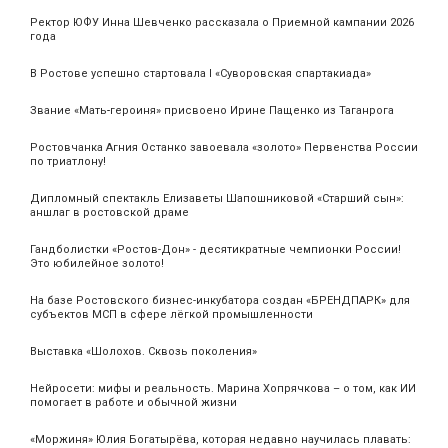
Ректор ЮФУ Инна Шевченко рассказала о Приемной кампании 2026
года
В Ростове успешно стартовала I «Суворовская спартакиада»
Звание «Мать‑героиня» присвоено Ирине Пащенко из Таганрога
Ростовчанка Агния Останко завоевала «золото» Первенства России
по триатлону!
Дипломный спектакль Елизаветы Шапошниковой «Старший сын»:
аншлаг в ростовской драме
Гандболистки «Ростов-Дон» - десятикратные чемпионки России!
Это юбилейное золото!
На базе Ростовского бизнес-инкубатора создан «БРЕНДПАРК» для
субъектов МСП в сфере лёгкой промышленности
Выставка «Шолохов. Сквозь поколения»
Нейросети: мифы и реальность. Марина Хопрячкова – о том, как ИИ
помогает в работе и обычной жизни
«Моржиня» Юлия Богатырёва, которая недавно научилась плавать: