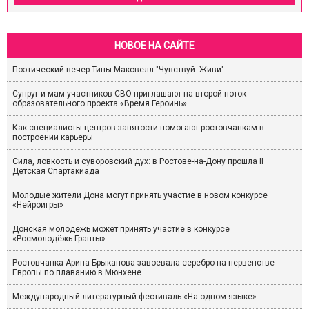
НОВОЕ НА САЙТЕ
Поэтический вечер Тины Максвелл "Чувствуй. Живи"
Супруг и мам участников СВО приглашают на второй поток
образовательного проекта «Время Героинь»
Как специалисты центров занятости помогают ростовчанкам в
построении карьеры
Сила, ловкость и суворовский дух: в Ростове-на-Дону прошла II
Детская Спартакиада
Молодые жители Дона могут принять участие в новом конкурсе
«Нейроигры»
Донская молодёжь может принять участие в конкурсе
«Росмолодёжь.Гранты»
Ростовчанка Арина Брыканова завоевала серебро на первенстве
Европы по плаванию в Мюнхене
Международный литературный фестиваль «На одном языке»