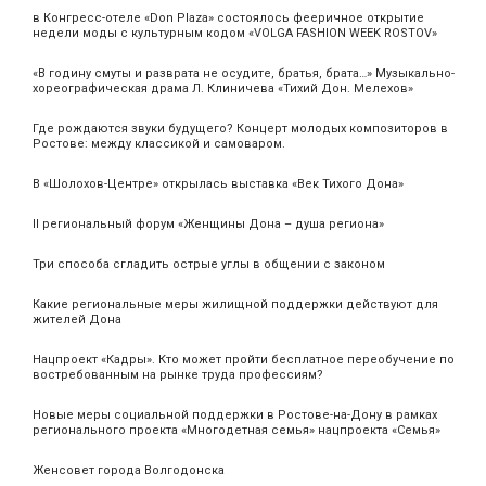
в Конгресс-отеле «Don Plaza» состоялось фееричное открытие
недели моды с культурным кодом «VOLGA FASHION WEEK ROSTOV»
«В годину смуты и разврата не осудите, братья, брата…» Музыкально-
хореографическая драма Л. Клиничева «Тихий Дон. Мелехов»
Где рождаются звуки будущего? Концерт молодых композиторов в
Ростове: между классикой и самоваром.
В «Шолохов-Центре» открылась выставка «Век Тихого Дона»
II региональный форум «Женщины Дона – душа региона»
Три способа сгладить острые углы в общении с законом
Какие региональные меры жилищной поддержки действуют для
жителей Дона
Нацпроект «Кадры». Кто может пройти бесплатное переобучение по
востребованным на рынке труда профессиям?
Новые меры социальной поддержки в Ростове-на-Дону в рамках
регионального проекта «Многодетная семья» нацпроекта «Семья»
Женсовет города Волгодонска