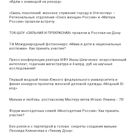
«Идём с командой на рекорд»
«Связь поколений: женское служение городу и Отечеству» –
Региональные отделения «Союз женщин России» и «Матери
России» провели встречу
ТОК-ШОУ «СИЛЬНАЯ И ПРЕКРАСНАЯ» провели в Ростове-на-Дону
7-й Международный фотоконкурс «Мама и дети в национальных
костюмах». Как принять участие?
Пресс-конференция ректора ЮФУ Инны Шевченко: искусственный
интеллект, годичная магистратура и 4 млрд. руб на научные
исследования!
Первый модный показ Южного федерального университета и
финал конкурса проектов женской деловой одежды «Модный ID-
код»
Музыка и любовь: ростовскому Мастеру хитов Игорю Левину ‒ 75!
Форум многодетных семей «Многодетная Россия». Как принять
участие?
Без рояля и с партитурой в голове: секреты создания музыки
Леонида Клиничева к «Тихому Дону»