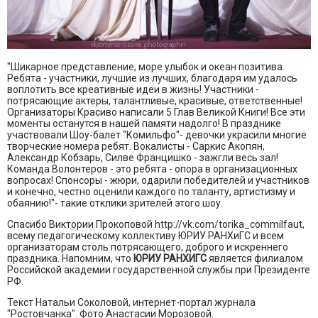
"Шикарное представление, море улыбок и океан позитива.
Ребята - участники, лучшие из лучших, благодаря им удалось
воплотить все креативные идеи в жизнь! Участники -
потрясающие актеры, талантливые, красивые, ответственные!
Организаторы Красиво написали 5 Глав Великой Книги! Все эти
моменты останутся в нашей памяти надолго! В празднике
участвовали Шоу-балет "Комильфо"- девочки украсили многие
творческие номера ребят. Вокалисты - Саркис Акопян,
Александр Кобзарь, Силве Францишко - зажгли весь зал!
Команда Волонтеров - это ребята - опора в организационных
вопросах! Спонсоры - жюри, одарили победителей и участников
и конечно, честно оценили каждого по таланту, артистизму и
обаянию!"- такие отклики зрителей этого шоу.
Спасибо Виктории Прокоповой http://vk.com/torika_commilfaut,
всему педагогическому коллективу ЮРИУ РАНХиГС и всем
организаторам столь потрясающего, доброго и искреннего
праздника. Напомним, что
ЮРИУ РАНХИГС
является филиалом
Российской академии государственной службы при Президенте
РФ.
Текст Натальи Соколовой, интернет-портал журнала
"Ростовчанка". Фото Анастасии Морозовой.