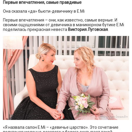
Первые впечатления, самые правдивые
Она сказала «да» бьюти-девичнику в E.Mi
Первые впечатления – они, как известно, самые верные. И
своими ощущениями от девичника в маникюрном бутике E.Mi
поделилась прекрасная невеста
Виктория Луговская
.
«Я назвала салон E.Mi – «девичье царство». Это сочетание