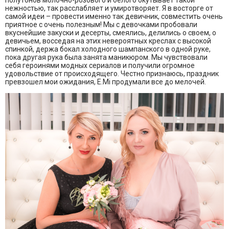
полутонов молочно-розового и белого окутывает такой
нежностью, так расслабляет и умиротворяет. Я в восторге от
самой идеи – провести именно так девичник, совместить очень
приятное с очень полезным! Мы с девочками пробовали
вкуснейшие закуски и десерты, смеялись, делились о своем, о
девичьем, восседая на этих невероятных креслах с высокой
спинкой, держа бокал холодного шампанского в одной руке,
пока другая рука была занята маникюром. Мы чувствовали
себя героинями модных сериалов и получили огромное
удовольствие от происходящего. Честно признаюсь, праздник
превзошел мои ожидания, E.Mi продумали все до мелочей.