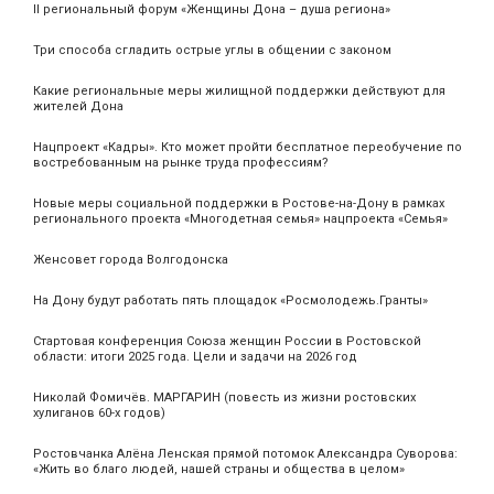
II региональный форум «Женщины Дона – душа региона»
Три способа сгладить острые углы в общении с законом
Какие региональные меры жилищной поддержки действуют для
жителей Дона
Нацпроект «Кадры». Кто может пройти бесплатное переобучение по
востребованным на рынке труда профессиям?
Новые меры социальной поддержки в Ростове-на-Дону в рамках
регионального проекта «Многодетная семья» нацпроекта «Семья»
Женсовет города Волгодонска
На Дону будут работать пять площадок «Росмолодежь.Гранты»
Стартовая конференция Союза женщин России в Ростовской
области: итоги 2025 года. Цели и задачи на 2026 год
Николай Фомичёв. МАРГАРИН (повесть из жизни ростовских
хулиганов 60-х годов)
Ростовчанка Алёна Ленская прямой потомок Александра Суворова:
«Жить во благо людей, нашей страны и общества в целом»