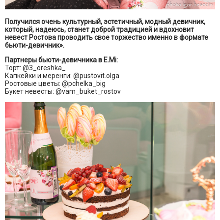
Получился очень культурный, эстетичный, модный девичник,
который, надеюсь, станет доброй традицией и вдохновит
невест Ростова проводить свое торжество именно в формате
бьюти-девичник».
Партнеры бьюти-девичника в E.Mi:
Торт: @3_oreshka_
Капкейки и меренги: @pustovit.olga
Ростовые цветы: @pchelka_big
Букет невесты: @vam_buket_rostov