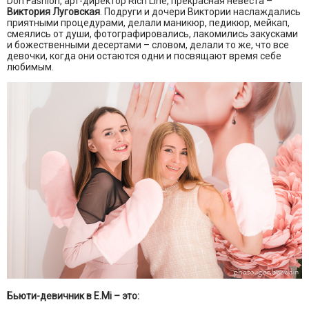
Don Fashion, арт-директор Rich Line, прекрасная невеста –
Виктория Луговская
. Подруги и дочери Виктории наслаждались
приятными процедурами, делали маникюр, педикюр, мейкап,
смеялись от души, фотографировались, лакомились закусками
и божественными десертами – словом, делали то же, что все
девочки, когда они остаются одни и посвящают время себе
любимым.
Бьюти-девичник в E.Mi – это: