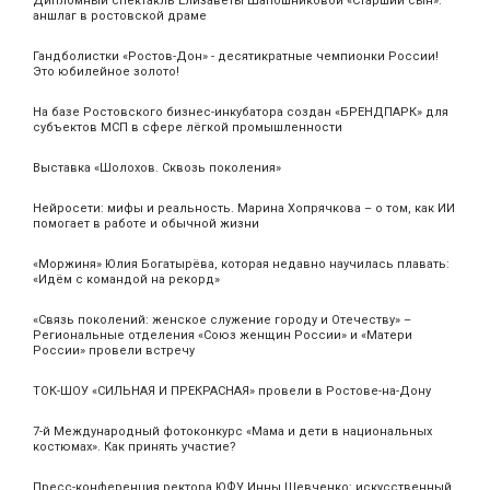
Дипломный спектакль Елизаветы Шапошниковой «Старший сын»:
аншлаг в ростовской драме
Гандболистки «Ростов-Дон» - десятикратные чемпионки России!
Это юбилейное золото!
На базе Ростовского бизнес-инкубатора создан «БРЕНДПАРК» для
субъектов МСП в сфере лёгкой промышленности
Выставка «Шолохов. Сквозь поколения»
Нейросети: мифы и реальность. Марина Хопрячкова – о том, как ИИ
помогает в работе и обычной жизни
«Моржиня» Юлия Богатырёва, которая недавно научилась плавать:
«Идём с командой на рекорд»
«Связь поколений: женское служение городу и Отечеству» –
Региональные отделения «Союз женщин России» и «Матери
России» провели встречу
ТОК-ШОУ «СИЛЬНАЯ И ПРЕКРАСНАЯ» провели в Ростове-на-Дону
7-й Международный фотоконкурс «Мама и дети в национальных
костюмах». Как принять участие?
Пресс-конференция ректора ЮФУ Инны Шевченко: искусственный