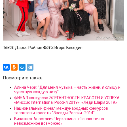
Текст:
Дарья Райлян
Фото:
Игорь Беседин.
Посмотрите также:
Алина Чери: "Для меня музыка – часть жизни, я слышу и
чувствую каждую ноту".
ФИНАЛ конкурсов ЭЛЕГАНТНОСТИ, КРАСОТЫ И УСПЕХА
«Миссис International Россия 2019», «Леди Шарм 2019»
Национальный финал международных конкурсов
талантов и красоты "Звезды России -2014"
Визажист Анастасия Черкашина: «Я знаю точно:
невозможное возможно»