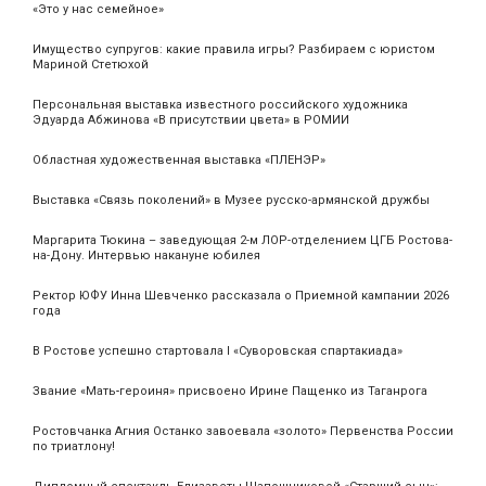
«Это у нас семейное»
Имущество супругов: какие правила игры? Разбираем с юристом
Мариной Стетюхой
Персональная выставка известного российского художника
Эдуарда Абжинова «В присутствии цвета» в РОМИИ
Областная художественная выставка «ПЛЕНЭР»
Выставка «Связь поколений» в Музее русско-армянской дружбы
Маргарита Тюкина – заведующая 2-м ЛОР-отделением ЦГБ Ростова-
на-Дону. Интервью накануне юбилея
Ректор ЮФУ Инна Шевченко рассказала о Приемной кампании 2026
года
В Ростове успешно стартовала I «Суворовская спартакиада»
Звание «Мать‑героиня» присвоено Ирине Пащенко из Таганрога
Ростовчанка Агния Останко завоевала «золото» Первенства России
по триатлону!