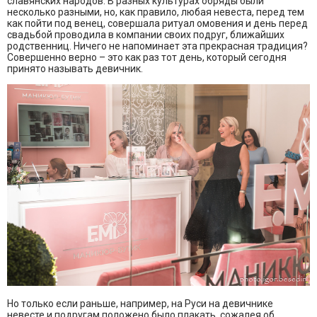
славянских народов. В разных культурах обряды были
несколько разными, но, как правило, любая невеста, перед тем
как пойти под венец, совершала ритуал омовения и день перед
свадьбой проводила в компании своих подруг, ближайших
родственниц. Ничего не напоминает эта прекрасная традиция?
Совершенно верно – это как раз тот день, который сегодня
принято называть девичник.
Но только если раньше, например, на Руси на девичнике
невесте и подругам положено было плакать, сожалея об