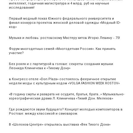
интеллект, годичная магистратура и 4 млрд. руб на научные
исследования!
Первый модный показ Южного федерального университета и
финал конкурса проектов женской деловой одежды «Модный ID-
код»
Музыка и любовь: ростовскому Мастеру хитов Игорю Левину ‒ 75!
Форум многодетных семей «Многодетная Россия». Как принять
участие?
Без рояля и с партитурой в голове: секреты создания музыки
Леонида Клиничева к «Тихому Дону»
в Конгресс-отеле «Don Plaza» состоялось фееричное открытие
недели моды с культурным кодом «VOLGA FASHION WEEK ROSTOV»
«В годину смуты и разврата не осудите, братья, брата…» Музыкально-
хореографическая драма Л. Клиничева «Тихий Дон. Мелехов»
Где рождаются звуки будущего? Концерт молодых композиторов в
Ростове: между классикой и самоваром.
В «Шолохов-Центре» открылась выставка «Век Тихого Дона»