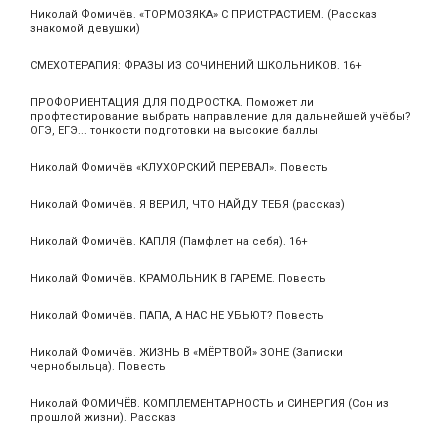
Николай Фомичёв. «ТОРМОЗЯКА» С ПРИСТРАСТИЕМ. (Рассказ
знакомой девушки)
СМЕХОТЕРАПИЯ: ФРАЗЫ ИЗ СОЧИНЕНИЙ ШКОЛЬНИКОВ. 16+
ПРОФОРИЕНТАЦИЯ ДЛЯ ПОДРОСТКА. Поможет ли
профтестирование выбрать направление для дальнейшей учёбы?
ОГЭ, ЕГЭ... тонкости подготовки на высокие баллы
Николай Фомичёв «КЛУХОРСКИЙ ПЕРЕВАЛ». Повесть
Николай Фомичёв. Я ВЕРИЛ, ЧТО НАЙДУ ТЕБЯ (рассказ)
Николай Фомичёв. КАПЛЯ (Памфлет на себя). 16+
Николай Фомичёв. КРАМОЛЬНИК В ГАРЕМЕ. Повесть
Николай Фомичёв. ПАПА, А НАС НЕ УБЬЮТ? Повесть
Николай Фомичёв. ЖИЗНЬ В «МЁРТВОЙ» ЗОНЕ (Записки
чернобыльца). Повесть
Николай ФОМИЧЁВ. КОМПЛЕМЕНТАРНОСТЬ и СИНЕРГИЯ (Сон из
прошлой жизни). Рассказ