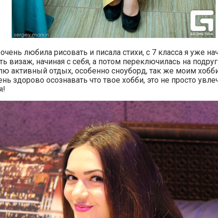
 очень любила рисовать и писала стихи, с 7 класса я уже на
ь визаж, начиная с себя, а потом переключилась на подруг
ю активный отдых, особенно сноуборд, так же моим хобби
нь здорово осознавать что твое хобби, это не просто увле
я!