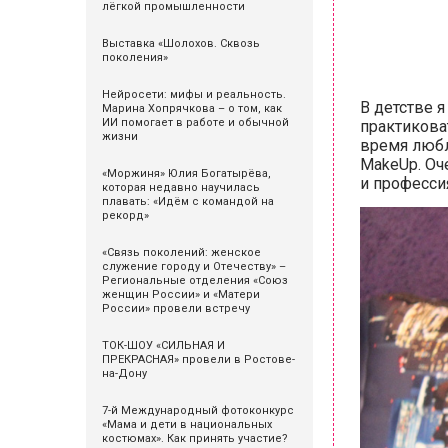
лёгкой промышленности
Выставка «Шолохов. Сквозь
поколения»
Нейросети: мифы и реальность.
В детстве я
Марина Хопрячкова – о том, как
ИИ помогает в работе и обычной
практиковат
жизни
время любл
MakeUp. Оче
«Моржиня» Юлия Богатырёва,
и професси
которая недавно научилась
плавать: «Идём с командой на
рекорд»
«Связь поколений: женское
служение городу и Отечеству» –
Региональные отделения «Союз
женщин России» и «Матери
России» провели встречу
ТОК-ШОУ «СИЛЬНАЯ И
ПРЕКРАСНАЯ» провели в Ростове-
на-Дону
7-й Международный фотоконкурс
«Мама и дети в национальных
костюмах». Как принять участие?