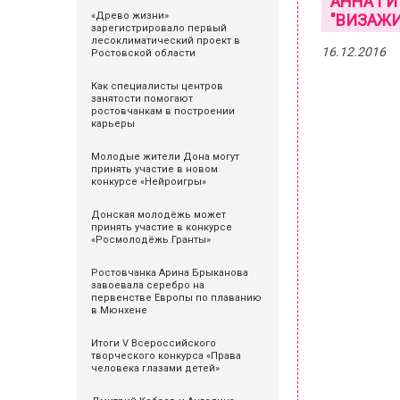
АННА ГИ
«Древо жизни»
"ВИЗАЖИ
зарегистрировало первый
лесоклиматический проект в
16.12.2016
Ростовской области
Как специалисты центров
занятости помогают
ростовчанкам в построении
карьеры
Молодые жители Дона могут
принять участие в новом
конкурсе «Нейроигры»
Донская молодёжь может
принять участие в конкурсе
«Росмолодёжь.Гранты»
Ростовчанка Арина Брыканова
завоевала серебро на
первенстве Европы по плаванию
в Мюнхене
Итоги V Всероссийского
творческого конкурса «Права
человека глазами детей»