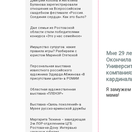
Дмитрий Кобзев и Ангелина
Буланова зарегистрировали
отношения на Всероссийском
свадебном фестивале «Россия.
Соединяя сердца». Как это было?
Две семьи из Ростовской
области стали победителями
конкурса «Это у нас семейное»
Имущество супругов: какие
правила игры? Разбираем с
Мне 29 ле
юристом Мариной Стетюхой
Окончила
Университ
Персональная выставка
известного российского
компаниях
художника Эдуарда Абжинова «В
кардиналь
присутствии цвета» в РОМИИ
Я замужем и
Областная художественная
выставка «ПЛЕНЭР»
мама!
Выставка «Связь поколений» в
Музее русско-армянской дружбы
Маргарита Тюкина – заведующая
2-м ЛОР-отделением ЦГБ
Ростова-на-Дону. Интервью
накануне юбилея