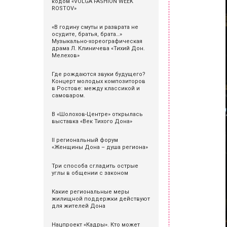
кодом «VOLGA FASHION WEEK
ROSTOV»
«В годину смуты и разврата не
осудите, братья, брата…»
Музыкально-хореографическая
драма Л. Клиничева «Тихий Дон.
Мелехов»
Где рождаются звуки будущего?
Концерт молодых композиторов
в Ростове: между классикой и
самоваром.
В «Шолохов-Центре» открылась
выставка «Век Тихого Дона»
II региональный форум
«Женщины Дона – душа региона»
Три способа сгладить острые
углы в общении с законом
Какие региональные меры
жилищной поддержки действуют
для жителей Дона
Нацпроект «Кадры». Кто может