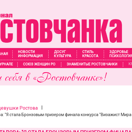
НОВОСТИ
ДОСУГ
СТИЛЬ
ЗДОРОВЬЕ
ВНАЯ
ИНФОРМАЦИЯ
КУЛЬТУРА
КРАСОТА
ПСИХОЛОГИ
К
УРНАЛЕ
СОЮЗ ЖЕНЩИН РО
ЗНАМЕНИТЫЕ РОСТОВЧАНКИ
|
девушки Ростова
а: "Я стала Бронзовым призером финала конкурса "Визажист Мира 