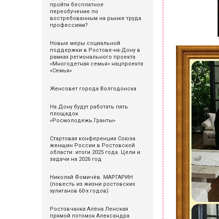
пройти бесплатное
переобучение по
востребованным на рынке труда
профессиям?
Новые меры социальной
поддержки в Ростове-на-Дону в
рамках регионального проекта
«Многодетная семья» нацпроекта
«Семья»
Женсовет города Волгодонска
На Дону будут работать пять
площадок
«Росмолодежь.Гранты»
Стартовая конференция Союза
женщин России в Ростовской
области: итоги 2025 года. Цели и
задачи на 2026 год
Николай Фомичёв. МАРГАРИН
(повесть из жизни ростовских
хулиганов 60-х годов)
Ростовчанка Алёна Ленская
прямой потомок Александра