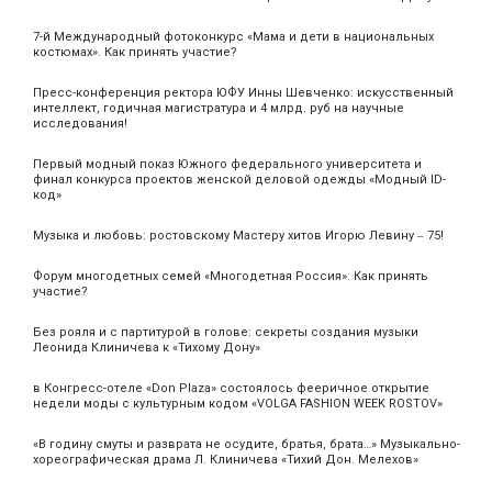
7-й Международный фотоконкурс «Мама и дети в национальных
костюмах». Как принять участие?
Пресс-конференция ректора ЮФУ Инны Шевченко: искусственный
интеллект, годичная магистратура и 4 млрд. руб на научные
исследования!
Первый модный показ Южного федерального университета и
финал конкурса проектов женской деловой одежды «Модный ID-
код»
Музыка и любовь: ростовскому Мастеру хитов Игорю Левину ‒ 75!
Форум многодетных семей «Многодетная Россия». Как принять
участие?
Без рояля и с партитурой в голове: секреты создания музыки
Леонида Клиничева к «Тихому Дону»
в Конгресс-отеле «Don Plaza» состоялось фееричное открытие
недели моды с культурным кодом «VOLGA FASHION WEEK ROSTOV»
«В годину смуты и разврата не осудите, братья, брата…» Музыкально-
хореографическая драма Л. Клиничева «Тихий Дон. Мелехов»