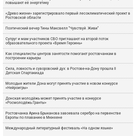
повышают её энергетику
«Древо жизни» зарегистрировало первый лесоклиматический проект в
Ростовской области
Поэтический вечер Тины Максвелл "Чувствуй. Живи"
Супруг и мам участников СВО приглашают на второй поток
образовательного проекта «Время Героинь»
Как специалисты центров занятости помогают ростовчанкам в
построении карьеры
Сила, ловкость и суворовский дух: в Ростове-на-Дону прошла II
Детская Спартакиада
Молодые жители Дона могут принять участие в новом конкурсе
«Нейроигры»
Донская молодёжь может принять участие в конкурсе
«Росмолодёжь.Гранты»
Ростовчанка Арина Брыканова завоевала серебро на первенстве
Европы по плаванию в Мюнхене
Международный литературный фестиваль «На одном языке»