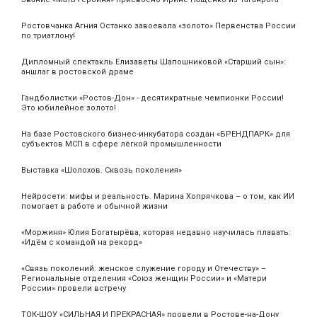
Ростовчанка Агния Останко завоевала «золото» Первенства России
по триатлону!
Дипломный спектакль Елизаветы Шапошниковой «Старший сын»:
аншлаг в ростовской драме
Гандболистки «Ростов-Дон» - десятикратные чемпионки России!
Это юбилейное золото!
На базе Ростовского бизнес-инкубатора создан «БРЕНДПАРК» для
субъектов МСП в сфере лёгкой промышленности
Выставка «Шолохов. Сквозь поколения»
Нейросети: мифы и реальность. Марина Хопрячкова – о том, как ИИ
помогает в работе и обычной жизни
«Моржиня» Юлия Богатырёва, которая недавно научилась плавать:
«Идём с командой на рекорд»
«Связь поколений: женское служение городу и Отечеству» –
Региональные отделения «Союз женщин России» и «Матери
России» провели встречу
ТОК-ШОУ «СИЛЬНАЯ И ПРЕКРАСНАЯ» провели в Ростове-на-Дону