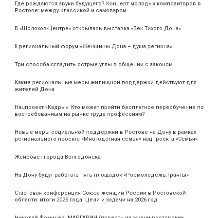
Где рождаются звуки будущего? Концерт молодых композиторов в
Ростове: между классикой и самоваром.
В «Шолохов-Центре» открылась выставка «Век Тихого Дона»
II региональный форум «Женщины Дона – душа региона»
Три способа сгладить острые углы в общении с законом
Какие региональные меры жилищной поддержки действуют для
жителей Дона
Нацпроект «Кадры». Кто может пройти бесплатное переобучение по
востребованным на рынке труда профессиям?
Новые меры социальной поддержки в Ростове-на-Дону в рамках
регионального проекта «Многодетная семья» нацпроекта «Семья»
Женсовет города Волгодонска
На Дону будут работать пять площадок «Росмолодежь.Гранты»
Стартовая конференция Союза женщин России в Ростовской
области: итоги 2025 года. Цели и задачи на 2026 год
Николай Фомичёв. МАРГАРИН (повесть из жизни ростовских