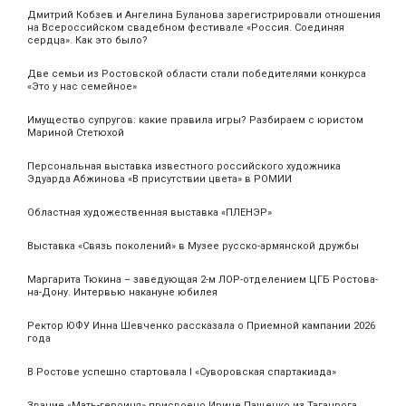
Дмитрий Кобзев и Ангелина Буланова зарегистрировали отношения
на Всероссийском свадебном фестивале «Россия. Соединяя
сердца». Как это было?
Две семьи из Ростовской области стали победителями конкурса
«Это у нас семейное»
Имущество супругов: какие правила игры? Разбираем с юристом
Мариной Стетюхой
Персональная выставка известного российского художника
Эдуарда Абжинова «В присутствии цвета» в РОМИИ
Областная художественная выставка «ПЛЕНЭР»
Выставка «Связь поколений» в Музее русско-армянской дружбы
Маргарита Тюкина – заведующая 2-м ЛОР-отделением ЦГБ Ростова-
на-Дону. Интервью накануне юбилея
Ректор ЮФУ Инна Шевченко рассказала о Приемной кампании 2026
года
В Ростове успешно стартовала I «Суворовская спартакиада»
Звание «Мать‑героиня» присвоено Ирине Пащенко из Таганрога