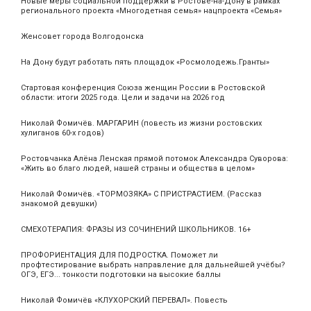
Новые меры социальной поддержки в Ростове-на-Дону в рамках
регионального проекта «Многодетная семья» нацпроекта «Семья»
Женсовет города Волгодонска
На Дону будут работать пять площадок «Росмолодежь.Гранты»
Стартовая конференция Союза женщин России в Ростовской
области: итоги 2025 года. Цели и задачи на 2026 год
Николай Фомичёв. МАРГАРИН (повесть из жизни ростовских
хулиганов 60-х годов)
Ростовчанка Алёна Ленская прямой потомок Александра Суворова:
«Жить во благо людей, нашей страны и общества в целом»
Николай Фомичёв. «ТОРМОЗЯКА» С ПРИСТРАСТИЕМ. (Рассказ
знакомой девушки)
СМЕХОТЕРАПИЯ: ФРАЗЫ ИЗ СОЧИНЕНИЙ ШКОЛЬНИКОВ. 16+
ПРОФОРИЕНТАЦИЯ ДЛЯ ПОДРОСТКА. Поможет ли
профтестирование выбрать направление для дальнейшей учёбы?
ОГЭ, ЕГЭ... тонкости подготовки на высокие баллы
Николай Фомичёв «КЛУХОРСКИЙ ПЕРЕВАЛ». Повесть