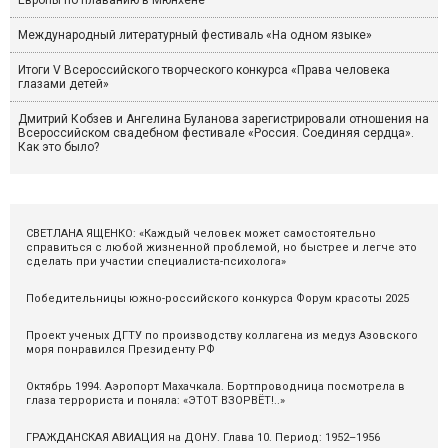
Европы по плаванию в Мюнхене
Международный литературный фестиваль «На одном языке»
Итоги V Всероссийского творческого конкурса «Права человека
глазами детей»
Дмитрий Кобзев и Ангелина Буланова зарегистрировали отношения на
Всероссийском свадебном фестивале «Россия. Соединяя сердца».
Как это было?
СВЕТЛАНА ЯЩЕНКО: «Каждый человек может самостоятельно
справиться с любой жизненной проблемой, но быстрее и легче это
сделать при участии специалиста-психолога»
Победительницы южно-российского конкурса Форум красоты 2025
Проект ученых ДГТУ по производству коллагена из медуз Азовского
моря понравился Президенту РФ
Октябрь 1994. Аэропорт Махачкала. Бортпроводница посмотрела в
глаза террориста и поняла: «ЭТОТ ВЗОРВЁТ!..»
ГРАЖДАНСКАЯ АВИАЦИЯ на ДОНУ. Глава 10. Период: 1952–1956