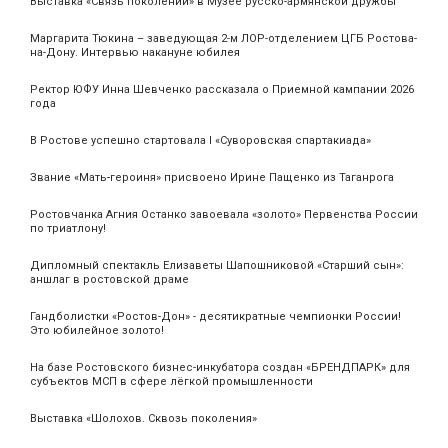
Выставка «Связь поколений» в Музее русско-армянской дружбы
Маргарита Тюкина – заведующая 2-м ЛОР-отделением ЦГБ Ростова-
на-Дону. Интервью накануне юбилея
Ректор ЮФУ Инна Шевченко рассказала о Приемной кампании 2026
года
В Ростове успешно стартовала I «Суворовская спартакиада»
Звание «Мать‑героиня» присвоено Ирине Пащенко из Таганрога
Ростовчанка Агния Останко завоевала «золото» Первенства России
по триатлону!
Дипломный спектакль Елизаветы Шапошниковой «Старший сын»:
аншлаг в ростовской драме
Гандболистки «Ростов-Дон» - десятикратные чемпионки России!
Это юбилейное золото!
На базе Ростовского бизнес-инкубатора создан «БРЕНДПАРК» для
субъектов МСП в сфере лёгкой промышленности
Выставка «Шолохов. Сквозь поколения»