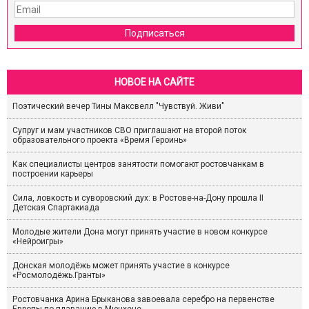
Подписаться
НОВОЕ НА САЙТЕ
Поэтический вечер Тины Максвелл "Чувствуй. Живи"
Супруг и мам участников СВО приглашают на второй поток
образовательного проекта «Время Героинь»
Как специалисты центров занятости помогают ростовчанкам в
построении карьеры
Сила, ловкость и суворовский дух: в Ростове-на-Дону прошла II
Детская Спартакиада
Молодые жители Дона могут принять участие в новом конкурсе
«Нейроигры»
Донская молодёжь может принять участие в конкурсе
«Росмолодёжь.Гранты»
Ростовчанка Арина Брыканова завоевала серебро на первенстве