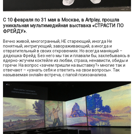
С 10 февраля по 31 мая в Москве, в Artplay, прошла
уникальная мультимедийная выставка «СТРАСТИ ПО
ФРЕЙДУ».
Вечно живой, многогранный, НЕ стареющий, иногда Не
понятный, интригующий, завораживающий, а иногда и
отвратительный в своих откровениях. Но всегда манящий –
дядюшка Фрейд. Без него мы так и плавали бы, захлебываясь в
ядерно-жгучем коктейле из любви, страха, ненависти, обиды и
горечи. На вопрос «зачем пришли на выставку?» многие так и
отвечают – «узнать себя и ответить на свои вопросы». Так
называемая онлайн-встреча, с папой психоанализа.