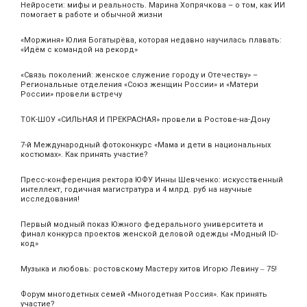
Нейросети: мифы и реальность. Марина Хопрячкова – о том, как ИИ
помогает в работе и обычной жизни
«Моржиня» Юлия Богатырёва, которая недавно научилась плавать:
«Идём с командой на рекорд»
«Связь поколений: женское служение городу и Отечеству» –
Региональные отделения «Союз женщин России» и «Матери
России» провели встречу
ТОК-ШОУ «СИЛЬНАЯ И ПРЕКРАСНАЯ» провели в Ростове-на-Дону
7-й Международный фотоконкурс «Мама и дети в национальных
костюмах». Как принять участие?
Пресс-конференция ректора ЮФУ Инны Шевченко: искусственный
интеллект, годичная магистратура и 4 млрд. руб на научные
исследования!
Первый модный показ Южного федерального университета и
финал конкурса проектов женской деловой одежды «Модный ID-
код»
Музыка и любовь: ростовскому Мастеру хитов Игорю Левину ‒ 75!
Форум многодетных семей «Многодетная Россия». Как принять
участие?