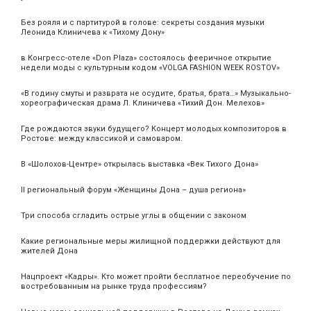
Без рояля и с партитурой в голове: секреты создания музыки
Леонида Клиничева к «Тихому Дону»
в Конгресс-отеле «Don Plaza» состоялось фееричное открытие
недели моды с культурным кодом «VOLGA FASHION WEEK ROSTOV»
«В годину смуты и разврата не осудите, братья, брата…» Музыкально-
хореографическая драма Л. Клиничева «Тихий Дон. Мелехов»
Где рождаются звуки будущего? Концерт молодых композиторов в
Ростове: между классикой и самоваром.
В «Шолохов-Центре» открылась выставка «Век Тихого Дона»
II региональный форум «Женщины Дона – душа региона»
Три способа сгладить острые углы в общении с законом
Какие региональные меры жилищной поддержки действуют для
жителей Дона
Нацпроект «Кадры». Кто может пройти бесплатное переобучение по
востребованным на рынке труда профессиям?