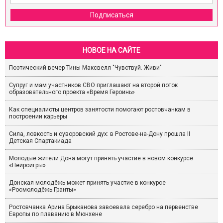
Подписаться
НОВОЕ НА САЙТЕ
Поэтический вечер Тины Максвелл "Чувствуй. Живи"
Супруг и мам участников СВО приглашают на второй поток
образовательного проекта «Время Героинь»
Как специалисты центров занятости помогают ростовчанкам в
построении карьеры
Сила, ловкость и суворовский дух: в Ростове-на-Дону прошла II
Детская Спартакиада
Молодые жители Дона могут принять участие в новом конкурсе
«Нейроигры»
Донская молодёжь может принять участие в конкурсе
«Росмолодёжь.Гранты»
Ростовчанка Арина Брыканова завоевала серебро на первенстве
Европы по плаванию в Мюнхене