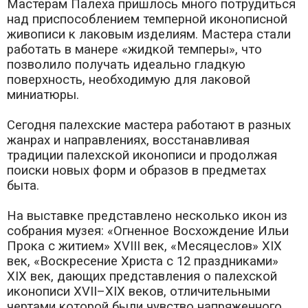
Мастерам Палеха пришлось много потрудиться
над приспособлением темперной иконописной
живописи к лаковым изделиям. Мастера стали
работать в манере «жидкой темперы», что
позволило получать идеально гладкую
поверхность, необходимую для лаковой
миниатюры.
Сегодня палехские мастера работают в разных
жанрах и направлениях, восстанавливая
традиции палехской иконописи и продолжая
поиски новых форм и образов в предметах
быта.
На выставке представлено несколько икон из
собрания музея: «Огненное Восхождение Ильи
Прока с житием» XVIII век, «Месяцеслов» XIX
век, «Воскресение Христа с 12 праздниками»
XIX век, дающих представления о палехской
иконописи XVII–XIX веков, отличительными
чертами которой были чувство напряженного