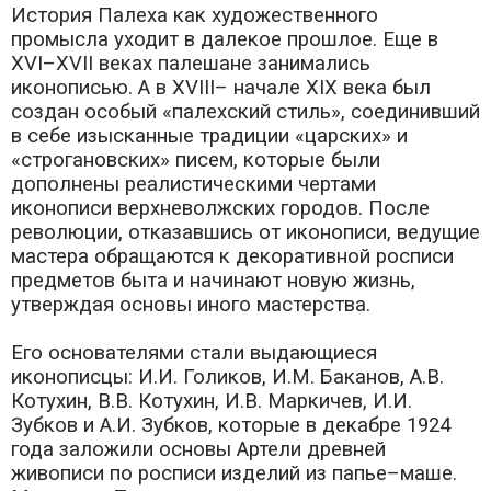
История Палеха как художественного
промысла уходит в далекое прошлое. Еще в
XVI–XVII веках палешане занимались
иконописью. А в XVIII– начале XIX века был
создан особый «палехский стиль», соединивший
в себе изысканные традиции «царских» и
«строгановских» писем, которые были
дополнены реалистическими чертами
иконописи верхневолжских городов. После
революции, отказавшись от иконописи, ведущие
мастера обращаются к декоративной росписи
предметов быта и начинают новую жизнь,
утверждая основы иного мастерства.
Его основателями стали выдающиеся
иконописцы: И.И. Голиков, И.М. Баканов, А.В.
Котухин, В.В. Котухин, И.В. Маркичев, И.И.
Зубков и А.И. Зубков, которые в декабре 1924
года заложили основы Артели древней
живописи по росписи изделий из папье–маше.