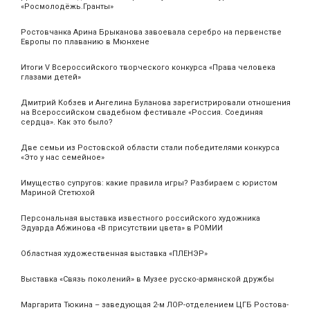
«Росмолодёжь.Гранты»
Ростовчанка Арина Брыканова завоевала серебро на первенстве
Европы по плаванию в Мюнхене
Итоги V Всероссийского творческого конкурса «Права человека
глазами детей»
Дмитрий Кобзев и Ангелина Буланова зарегистрировали отношения
на Всероссийском свадебном фестивале «Россия. Соединяя
сердца». Как это было?
Две семьи из Ростовской области стали победителями конкурса
«Это у нас семейное»
Имущество супругов: какие правила игры? Разбираем с юристом
Мариной Стетюхой
Персональная выставка известного российского художника
Эдуарда Абжинова «В присутствии цвета» в РОМИИ
Областная художественная выставка «ПЛЕНЭР»
Выставка «Связь поколений» в Музее русско-армянской дружбы
Маргарита Тюкина – заведующая 2-м ЛОР-отделением ЦГБ Ростова-