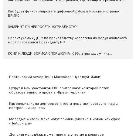
МАТРИАРХАТ. Топ 5 фильмов и сериалов, где женщины решают всё!
Как будет функционировать цифровой рубль в России и странах
БРИКС
ЗАМЕНИТ ЛИ НЕЙРОСЕТЬ ЖУРНАЛИСТА?
Проект ученых ДГТУ по производству коллагена из медуз Азовского
моря понравился Президенту РФ
КОНИ И ЛЮДИ БОРИСА СПОРЫХИНА. К 95-летию художника...
Поэтический вечер Тины Максвелл "Чувствуй. Живи"
Супруг и мам участников СВО приглашают на второй поток
образовательного проекта «Время Героинь»
Как специалисты центров занятости помогают ростовчанкам в
построении карьеры
Молодые жители Дона могут принять участие в новом конкурсе
«Нейроигры»
Донская молодёжь может принять участие в конкурсе