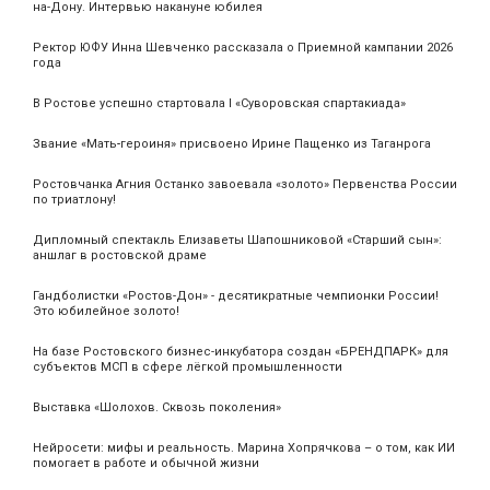
на-Дону. Интервью накануне юбилея
Ректор ЮФУ Инна Шевченко рассказала о Приемной кампании 2026
года
В Ростове успешно стартовала I «Суворовская спартакиада»
Звание «Мать‑героиня» присвоено Ирине Пащенко из Таганрога
Ростовчанка Агния Останко завоевала «золото» Первенства России
по триатлону!
Дипломный спектакль Елизаветы Шапошниковой «Старший сын»:
аншлаг в ростовской драме
Гандболистки «Ростов-Дон» - десятикратные чемпионки России!
Это юбилейное золото!
На базе Ростовского бизнес-инкубатора создан «БРЕНДПАРК» для
субъектов МСП в сфере лёгкой промышленности
Выставка «Шолохов. Сквозь поколения»
Нейросети: мифы и реальность. Марина Хопрячкова – о том, как ИИ
помогает в работе и обычной жизни