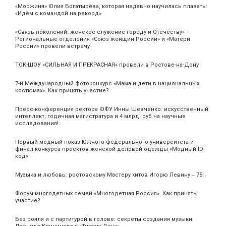
«Моржиня» Юлия Богатырёва, которая недавно научилась плавать:
«Идём с командой на рекорд»
«Связь поколений: женское служение городу и Отечеству» –
Региональные отделения «Союз женщин России» и «Матери
России» провели встречу
ТОК-ШОУ «СИЛЬНАЯ И ПРЕКРАСНАЯ» провели в Ростове-на-Дону
7-й Международный фотоконкурс «Мама и дети в национальных
костюмах». Как принять участие?
Пресс-конференция ректора ЮФУ Инны Шевченко: искусственный
интеллект, годичная магистратура и 4 млрд. руб на научные
исследования!
Первый модный показ Южного федерального университета и
финал конкурса проектов женской деловой одежды «Модный ID-
код»
Музыка и любовь: ростовскому Мастеру хитов Игорю Левину ‒ 75!
Форум многодетных семей «Многодетная Россия». Как принять
участие?
Без рояля и с партитурой в голове: секреты создания музыки