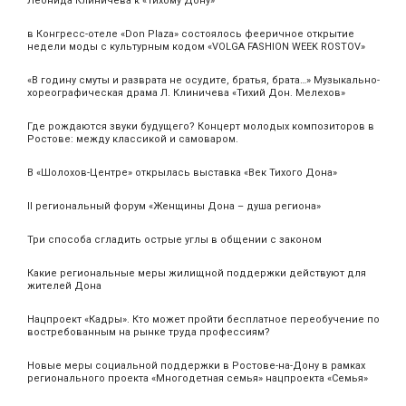
Леонида Клиничева к «Тихому Дону»
в Конгресс-отеле «Don Plaza» состоялось фееричное открытие
недели моды с культурным кодом «VOLGA FASHION WEEK ROSTOV»
«В годину смуты и разврата не осудите, братья, брата…» Музыкально-
хореографическая драма Л. Клиничева «Тихий Дон. Мелехов»
Где рождаются звуки будущего? Концерт молодых композиторов в
Ростове: между классикой и самоваром.
В «Шолохов-Центре» открылась выставка «Век Тихого Дона»
II региональный форум «Женщины Дона – душа региона»
Три способа сгладить острые углы в общении с законом
Какие региональные меры жилищной поддержки действуют для
жителей Дона
Нацпроект «Кадры». Кто может пройти бесплатное переобучение по
востребованным на рынке труда профессиям?
Новые меры социальной поддержки в Ростове-на-Дону в рамках
регионального проекта «Многодетная семья» нацпроекта «Семья»