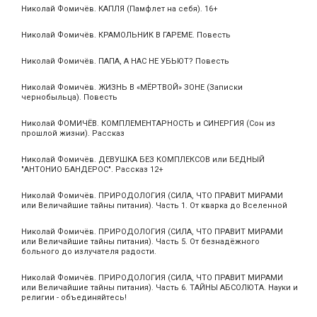
Николай Фомичёв. КАПЛЯ (Памфлет на себя). 16+
Николай Фомичёв. КРАМОЛЬНИК В ГАРЕМЕ. Повесть
Николай Фомичёв. ПАПА, А НАС НЕ УБЬЮТ? Повесть
Николай Фомичёв. ЖИЗНЬ В «МЁРТВОЙ» ЗОНЕ (Записки
чернобыльца). Повесть
Николай ФОМИЧЁВ. КОМПЛЕМЕНТАРНОСТЬ и СИНЕРГИЯ (Сон из
прошлой жизни). Рассказ
Николай Фомичёв. ДЕВУШКА БЕЗ КОМПЛЕКСОВ или БЕДНЫЙ
"АНТОНИО БАНДЕРОС". Рассказ 12+
Николай Фомичёв. ПРИРОДОЛОГИЯ (СИЛА, ЧТО ПРАВИТ МИРАМИ
или Величайшие тайны питания). Часть 1. От кварка до Вселенной
Николай Фомичёв. ПРИРОДОЛОГИЯ (СИЛА, ЧТО ПРАВИТ МИРАМИ
или Величайшие тайны питания). Часть 5. От безнадёжного
больного до излучателя радости.
Николай Фомичёв. ПРИРОДОЛОГИЯ (СИЛА, ЧТО ПРАВИТ МИРАМИ
или Величайшие тайны питания). Часть 6. ТАЙНЫ АБСОЛЮТА. Науки и
религии - объединяйтесь!