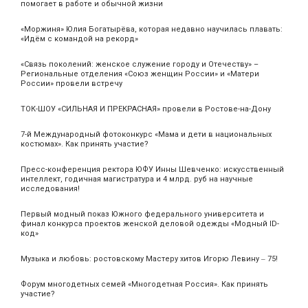
помогает в работе и обычной жизни
«Моржиня» Юлия Богатырёва, которая недавно научилась плавать:
«Идём с командой на рекорд»
«Связь поколений: женское служение городу и Отечеству» –
Региональные отделения «Союз женщин России» и «Матери
России» провели встречу
ТОК-ШОУ «СИЛЬНАЯ И ПРЕКРАСНАЯ» провели в Ростове-на-Дону
7-й Международный фотоконкурс «Мама и дети в национальных
костюмах». Как принять участие?
Пресс-конференция ректора ЮФУ Инны Шевченко: искусственный
интеллект, годичная магистратура и 4 млрд. руб на научные
исследования!
Первый модный показ Южного федерального университета и
финал конкурса проектов женской деловой одежды «Модный ID-
код»
Музыка и любовь: ростовскому Мастеру хитов Игорю Левину ‒ 75!
Форум многодетных семей «Многодетная Россия». Как принять
участие?