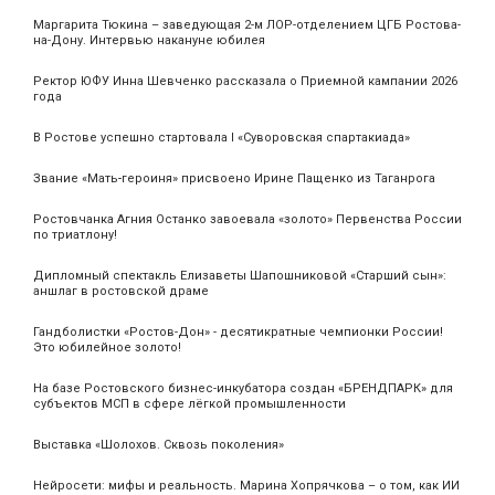
Маргарита Тюкина – заведующая 2-м ЛОР-отделением ЦГБ Ростова-
на-Дону. Интервью накануне юбилея
Ректор ЮФУ Инна Шевченко рассказала о Приемной кампании 2026
года
В Ростове успешно стартовала I «Суворовская спартакиада»
Звание «Мать‑героиня» присвоено Ирине Пащенко из Таганрога
Ростовчанка Агния Останко завоевала «золото» Первенства России
по триатлону!
Дипломный спектакль Елизаветы Шапошниковой «Старший сын»:
аншлаг в ростовской драме
Гандболистки «Ростов-Дон» - десятикратные чемпионки России!
Это юбилейное золото!
На базе Ростовского бизнес-инкубатора создан «БРЕНДПАРК» для
субъектов МСП в сфере лёгкой промышленности
Выставка «Шолохов. Сквозь поколения»
Нейросети: мифы и реальность. Марина Хопрячкова – о том, как ИИ