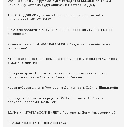
Французский шик и русская душа: комедия от Михаила Кощина и
Оливье Сиу, которую будут снимать в Ростове-на-Дону
ТЕЛЕФОН ДОВЕРИЯ для детей, подростков, их родителей и
попечителей 8-800-2000-122
ПРАВО НА ЗАБВЕНИЕ. Как удалить свои персональные данные из
Интернета?
Крылова Ольга: "ВИТРАЖНАЯ ЖИВОПИСЬ для меня - особая магия
творчества"
В Ростове состоялась премьера фильма по книге Андрея Кудрякова
«ТИХИЕ ПОДВИГИ»
Референс-центр Ростовского онкоцентра повысит качество
диагностики онкозаболеваний на юге России
Новая дубовая аллея в Ростове-на-Дону в честь Сабины Шпильрейн
Благодаря ЭКО за счёт средств ОМС в Ростовской области
родилось более 400 малышей
ЕДИНЫЙ ЧИТАТЕЛЬСКИЙ БИЛЕТ в Ростове-на-Дону. Как оформить?
ЧЕМ ЗАНИМАЮТСЯ ГЕОЛОГИ XXI века?