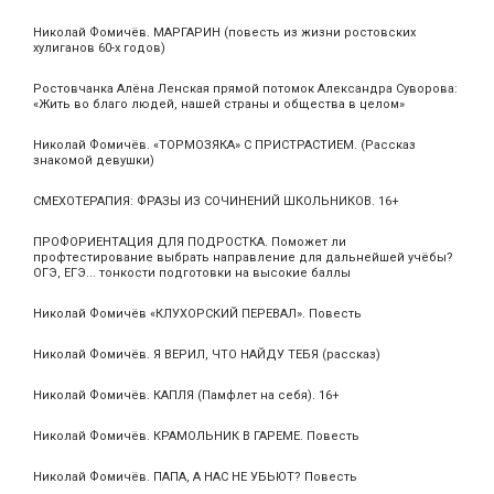
Николай Фомичёв. МАРГАРИН (повесть из жизни ростовских
хулиганов 60-х годов)
Ростовчанка Алёна Ленская прямой потомок Александра Суворова:
«Жить во благо людей, нашей страны и общества в целом»
Николай Фомичёв. «ТОРМОЗЯКА» С ПРИСТРАСТИЕМ. (Рассказ
знакомой девушки)
СМЕХОТЕРАПИЯ: ФРАЗЫ ИЗ СОЧИНЕНИЙ ШКОЛЬНИКОВ. 16+
ПРОФОРИЕНТАЦИЯ ДЛЯ ПОДРОСТКА. Поможет ли
профтестирование выбрать направление для дальнейшей учёбы?
ОГЭ, ЕГЭ... тонкости подготовки на высокие баллы
Николай Фомичёв «КЛУХОРСКИЙ ПЕРЕВАЛ». Повесть
Николай Фомичёв. Я ВЕРИЛ, ЧТО НАЙДУ ТЕБЯ (рассказ)
Николай Фомичёв. КАПЛЯ (Памфлет на себя). 16+
Николай Фомичёв. КРАМОЛЬНИК В ГАРЕМЕ. Повесть
Николай Фомичёв. ПАПА, А НАС НЕ УБЬЮТ? Повесть