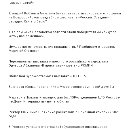
глазами детей»
Дмитрий Кобзев и Ангелина Буланова зарегистрировали отношения
на Всероссийском свадебном фестивале «Россия. Соединяя
сердца». Как это было?
Две семьи из Ростовской области стали победителями конкурса
«Это у нас семейное»
Имущество супругов: какие правила игры? Разбираем с юристом
Мариной Стетюхой
Персональная выставка известного российского художника
Эдуарда Абжинова «В присутствии цвета» в РОМИИ
Областная художественная выставка «ПЛЕНЭР»
Выставка «Связь поколений» в Музее русско-армянской дружбы
Маргарита Тюкина – заведующая 2-м ЛОР-отделением ЦГБ Ростова-
на-Дону. Интервью накануне юбилея
Ректор ЮФУ Инна Шевченко рассказала о Приемной кампании 2026
года
В Ростове успешно стартовала I «Суворовская спартакиада»