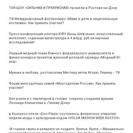
ТОК-ШОУ «СИЛЬНАЯ И ПРЕКРАСНАЯ» провели в Ростове-на-Дону
7-й Международный фотоконкурс «Мама и дети в национальных
костюмах». Как принять участие?
Пресс-конференция ректора ЮФУ Инны Шевченко: искусственный
интеллект, годичная магистратура и 4 млрд. руб на научные
исследования!
Первый модный показ Южного федерального университета и
финал конкурса проектов женской деловой одежды «Модный ID-
код»
Музыка и любовь: ростовскому Мастеру хитов Игорю Левину ‒ 75!
Форум многодетных семей «Многодетная Россия». Как принять
участие?
Без рояля и с партитурой в голове: секреты создания музыки
Леонида Клиничева к «Тихому Дону»
в Конгресс-отеле «Don Plaza» состоялось фееричное открытие
недели моды с культурным кодом «VOLGA FASHION WEEK ROSTOV»
«В годину смуты и разврата не осудите, братья, брата…» Музыкально-