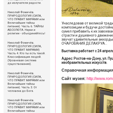
до излучателя радости.
Николай Фомичёв.
ПРИРОДОЛОГИЯ (СИЛА,
ЧТО ПРАВИТ МИРАМИ или
Унаследовав от великой трад
Величайшие тайны
питания). Часть 6. ТАЙНЫ
композиции и будучи достойн
АБСОЛЮТА. Науки и
сумел прибавить к их завоева
религии - объединяйтесь!
страсти и душевного движения
звучат удивительные аккорды
Николай Фомичёв.
ОЧАРОВАНИЯ ДЕЛАКРУА…
ПРИРОДОЛОГИЯ (СИЛА,
ЧТО ПРАВИТ МИРАМИ)
Выставка работает с 24 апреля
Часть 4. Кто ты есть такой.
Классификация людей.
Адрес: Ростов-на-Дону, ул. Пу
(Уровневая система
изобразительных искусств.
существования).
Справочная информация: 2
Николай Фомичёв.
ПРИРОДОЛОГИЯ (СИЛА,
Сайт музея:
http://www.romi
ЧТО ПРАВИТ МИРАМИ или
Величайшие тайны
питания). Часть 3. От
человека до Бога.
Николай Фомичёв.
ПРИРОДОЛОГИЯ (СИЛА,
ЧТО ПРАВИТ МИРАМИ или
Величайшие тайны