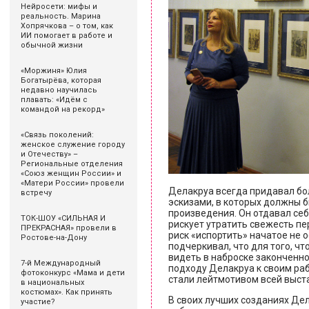
Нейросети: мифы и
реальность. Марина
Хопрячкова – о том, как
ИИ помогает в работе и
обычной жизни
«Моржиня» Юлия
Богатырёва, которая
недавно научилась
плавать: «Идём с
командой на рекорд»
«Связь поколений:
женское служение городу
и Отечеству» –
Региональные отделения
«Союз женщин России» и
«Матери России» провели
Делакруа всегда придавал б
встречу
эскизами, в которых должны 
произведения. Он отдавал себе
ТОК-ШОУ «СИЛЬНАЯ И
рискует утратить свежесть пе
ПРЕКРАСНАЯ» провели в
риск «испортить» начатое не 
Ростове-на-Дону
подчеркивал, что для того, ч
видеть в наброске законченн
7-й Международный
подходу Делакруа к своим раб
фотоконкурс «Мама и дети
стали лейтмотивом всей выст
в национальных
костюмах». Как принять
В своих лучших созданиях Дел
участие?