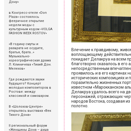
Дону»
в Конгресс-отеле «Don
Plaza» состоялось
фееричное открытие
недели моды с
культурным кодом «VOLGA
FASHION WEEK ROSTOV»
«В годину смуты и
разврата не осудите,
Влечение к правдивому, живом
братья, брата…»
воплощающему действительнос
Музыкально-
покидает Делакруа на всем п
хореографическая драма
благотворно сказалось в его 
Л. Клиничева «Тихий Дон.
непосредственным впечатлени
Мелехов»
проявилось и в его картинах 
исторических композициях и пе
Где рождаются звуки
поразительно жизненных порт
будущего? Концерт
известном «Марокканском аль
молодых композиторов в
Делакруа удалось всего на дв
Ростове: между
классикой и самоваром.
персонажей, отражающих черт
народов Востока, создавая и
полотно.
В «Шолохов-Центре»
открылась выставка «Век
Тихого Дона»
II региональный форум
«Женщины Дона – душа