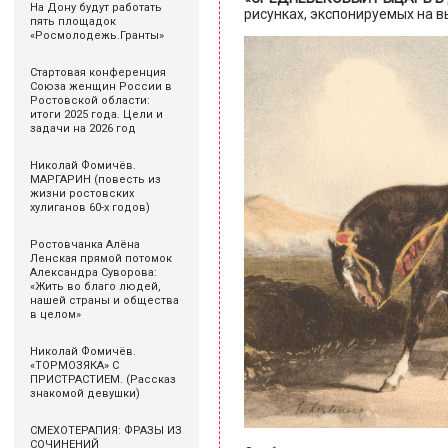
На Дону будут работать
рисунках, экспонируемых на в
пять площадок
«Росмолодежь.Гранты»
Стартовая конференция
Союза женщин России в
Ростовской области:
итоги 2025 года. Цели и
задачи на 2026 год
Николай Фомичёв.
МАРГАРИН (повесть из
жизни ростовских
хулиганов 60-х годов)
Ростовчанка Алёна
Ленская прямой потомок
Александра Суворова:
«Жить во благо людей,
нашей страны и общества
в целом»
Николай Фомичёв.
«ТОРМОЗЯКА» С
ПРИСТРАСТИЕМ. (Рассказ
знакомой девушки)
СМЕХОТЕРАПИЯ: ФРАЗЫ ИЗ
СОЧИНЕНИЙ