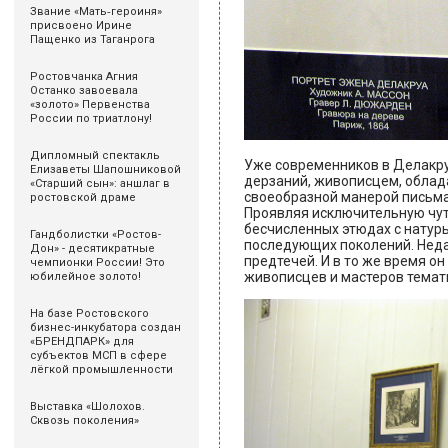
Звание «Мать‑героиня»
присвоено Ирине
Пащенко из Таганрога
Ростовчанка Агния
Останко завоевала
«золото» Первенства
России по триатлону!
Дипломный спектакль
Уже современников в Делакру
Елизаветы Шапошниковой
дерзаний, живописцем, облад
«Старший сын»: аншлаг в
своеобразной манерой письма,
ростовской драме
Проявляя исключительную чут
бесчисленных этюдах с натур
Гандболистки «Ростов-
последующих поколений. Нед
Дон» - десятикратные
предтечей. И в то же время о
чемпионки России! Это
живописцев и мастеров темат
юбилейное золото!
На базе Ростовского
бизнес-инкубатора создан
«БРЕНДПАРК» для
субъектов МСП в сфере
лёгкой промышленности
Выставка «Шолохов.
Сквозь поколения»