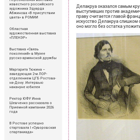
известного российского
Делакруа оказался самым кру
художника Эдуарда
выступивших против академиче
Абжинова «В присутствии
праву считается главой фран
цвета» в РОМИИ
искусство Делакруа слишком с
оно могло без остатка уложит
Областная
художественная выставка
«ПЛЕНЭР»
Выставка «Связь
поколений» в Музее
русско-армянской дружбы
Маргарита Тюкина –
заведующая 2-м ЛОР-
отделением ЦГБ Ростова-
на-Дону. Интервью
накануне юбилея
Ректор ЮФУ Инна
Шевченко рассказала о
Приемной кампании 2026
года
В Ростове успешно
стартовала I «Суворовская
спартакиада»