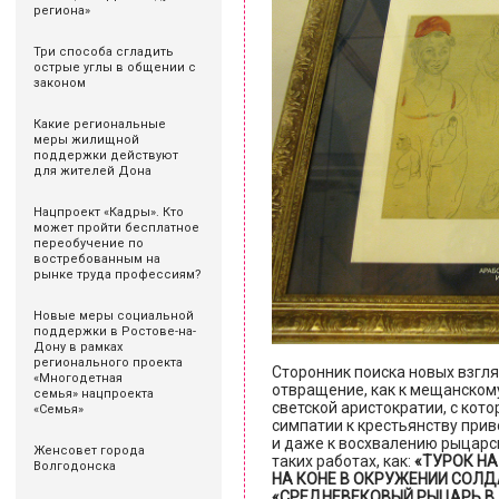
региона»
Три способа сгладить
острые углы в общении с
законом
Какие региональные
меры жилищной
поддержки действуют
для жителей Дона
Нацпроект «Кадры». Кто
может пройти бесплатное
переобучение по
востребованным на
рынке труда профессиям?
Новые меры социальной
поддержки в Ростове-на-
Дону в рамках
регионального проекта
Сторонник поиска новых взгля
«Многодетная
отвращение, как к мещанскому
семья» нацпроекта
светской аристократии, с кото
«Семья»
симпатии к крестьянству при
и даже к восхвалению рыцарск
Женсовет города
таких работах, как:
«ТУРОК НА
Волгодонска
НА КОНЕ В ОКРУЖЕНИИ СОЛД
«СРЕДНЕВЕКОВЫЙ РЫЦАРЬ В