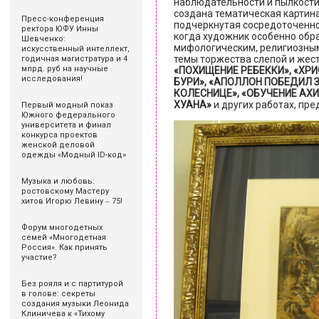
наблюдательности и пылкости
создана тематическая картин
Пресс-конференция
подчеркнутая сосредоточеннос
ректора ЮФУ Инны
когда художник особенно обр
Шевченко:
мифологическим, религиозным
искусственный интеллект,
темы торжества слепой и жест
годичная магистратура и 4
млрд. руб на научные
«ПОХИЩЕНИЕ РЕБЕККИ», «ХРИ
исследования!
БУРИ», «АПОЛЛОН ПОБЕДИЛ 
КОЛЕСНИЦЕ», «ОБУЧЕНИЕ АХИ
ХУАНА»
и других работах, пре
Первый модный показ
Южного федерального
университета и финал
конкурса проектов
женской деловой
одежды «Модный ID-код»
Музыка и любовь:
ростовскому Мастеру
хитов Игорю Левину ‒ 75!
Форум многодетных
семей «Многодетная
Россия». Как принять
участие?
Без рояля и с партитурой
в голове: секреты
создания музыки Леонида
Клиничева к «Тихому