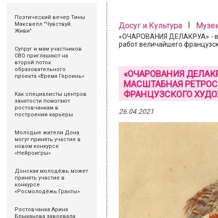
Поэтический вечер Тины
|
Максвелл "Чувствуй.
Досуг и Культура
Музе
Живи"
«ОЧАРОВАНИЯ ДЕЛАКРУА» - вп
работ величайшего французско
Супруг и мам участников
СВО приглашают на
второй поток
образовательного
«ОЧАРОВАНИЯ ДЕЛАКР
проекта «Время Героинь»
МАСШТАБНАЯ РЕТРОС
ФРАНЦУЗСКОГО ХУДОЖ
Как специалисты центров
занятости помогают
ростовчанкам в
26.04.2021
построении карьеры
Молодые жители Дона
могут принять участие в
новом конкурсе
«Нейроигры»
Донская молодёжь может
принять участие в
конкурсе
«Росмолодёжь.Гранты»
Ростовчанка Арина
Брыканова завоевала