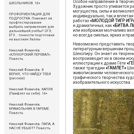
Особое направление в творче
ШКОЛЬНИКОВ. 16+
Художник просто упивается ра
могущества, силы и великолеп
ПРОФОРИЕНТАЦИЯ ДЛЯ
индивидуально, так и вплетая 
ПОДРОСТКА. Поможет ли
работах
«МОЛОДОЙ ТИГР ИГР
профтестирование
и драматичных, как
«БИТВА Л
выбрать направление для
или изображая молчаливо вел
дальнейшей учёбы? ОГЭ,
но всегда смелых, ярких и пра
ЕГЭ... тонкости подготовки
на высокие баллы
Невозможно представить твор
литературным вершинам прошл
Николай Фомичёв
Шекспиру. Он знает их творен
«КЛУХОРСКИЙ ПЕРЕВАЛ».
воспроизводит их в своем иск
Повесть
иллюстрации к драме Гёте
«Г
также трагедии
«ГАМЛЕТ»
Шек
Николай Фомичёв. Я
живописаниям человеческого 
ВЕРИЛ, ЧТО НАЙДУ ТЕБЯ
графического творчества ху
(рассказ)
изобразительного искусства.
Николай Фомичёв. КАПЛЯ
(Памфлет на себя). 16+
Николай Фомичёв.
КРАМОЛЬНИК В ГАРЕМЕ.
Повесть
Николай Фомичёв. ПАПА, А
НАС НЕ УБЬЮТ? Повесть