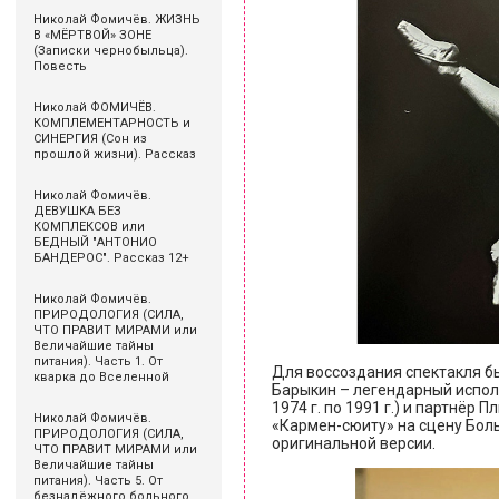
Николай Фомичёв. ЖИЗНЬ
В «МЁРТВОЙ» ЗОНЕ
(Записки чернобыльца).
Повесть
Николай ФОМИЧЁВ.
КОМПЛЕМЕНТАРНОСТЬ и
СИНЕРГИЯ (Сон из
прошлой жизни). Рассказ
Николай Фомичёв.
ДЕВУШКА БЕЗ
КОМПЛЕКСОВ или
БЕДНЫЙ "АНТОНИО
БАНДЕРОС". Рассказ 12+
Николай Фомичёв.
ПРИРОДОЛОГИЯ (СИЛА,
ЧТО ПРАВИТ МИРАМИ или
Величайшие тайны
питания). Часть 1. От
Для воссоздания спектакля б
кварка до Вселенной
Барыкин – легендарный исполн
1974 г. по 1991 г.) и партнёр 
Николай Фомичёв.
«Кармен-сюиту» на сцену Боль
ПРИРОДОЛОГИЯ (СИЛА,
оригинальной версии.
ЧТО ПРАВИТ МИРАМИ или
Величайшие тайны
питания). Часть 5. От
безнадёжного больного