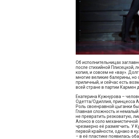
Об исполнительницах заглавно
после стихийной Плисецкой, 
копия, и совсем не «вау». Дол
многие великие балерины, но
приличный, и сейчас есть воз
всей стране в партии Кармен
Екатерина Кужнурова – челове
Одетта/Одиллия, принцесса А
Роль своенравной цыганки был
Главная сложность и немалый 
не превратить резковатую, ли
Алонсо в соло механистичной 
чрезмерно её размягчить. У 
первой крайности, однако в к
– в её пластике появилась об