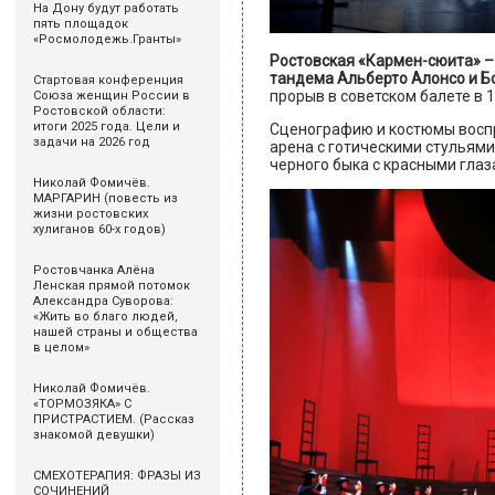
На Дону будут работать
пять площадок
«Росмолодежь.Гранты»
Ростовская «Кармен-сюита» – 
тандема Альберто Алонсо и Б
Стартовая конференция
прорыв в советском балете в 1
Союза женщин России в
Ростовской области:
итоги 2025 года. Цели и
Сценографию и костюмы воспр
задачи на 2026 год
арена с готическими стульями,
черного быка с красными глаза
Николай Фомичёв.
МАРГАРИН (повесть из
жизни ростовских
хулиганов 60-х годов)
Ростовчанка Алёна
Ленская прямой потомок
Александра Суворова:
«Жить во благо людей,
нашей страны и общества
в целом»
Николай Фомичёв.
«ТОРМОЗЯКА» С
ПРИСТРАСТИЕМ. (Рассказ
знакомой девушки)
СМЕХОТЕРАПИЯ: ФРАЗЫ ИЗ
СОЧИНЕНИЙ