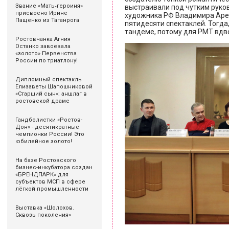
Звание «Мать‑героиня»
выстраивали под чутким руко
присвоено Ирине
художника РФ Владимира Аре
Пащенко из Таганрога
пятидесяти спектаклей. Тогда
тандеме, потому для РМТ вдв
Ростовчанка Агния
Останко завоевала
«золото» Первенства
России по триатлону!
Дипломный спектакль
Елизаветы Шапошниковой
«Старший сын»: аншлаг в
ростовской драме
Гандболистки «Ростов-
Дон» - десятикратные
чемпионки России! Это
юбилейное золото!
На базе Ростовского
бизнес-инкубатора создан
«БРЕНДПАРК» для
субъектов МСП в сфере
лёгкой промышленности
Выставка «Шолохов.
Сквозь поколения»