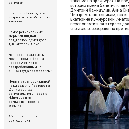
явление на премьерах. На пре
региона»
которых имена балетного аван
Дмитрий Хамидулин, Анна Сид
Три способа сгладить
Четырём танцовщикам, также 
острые углы в общении с
Екатерине Кужнуровой, Анато
законом
перевоплотиться в героев дра
спектакле, совершенно проти
Какие региональные
меры жилищной
поддержки действуют
для жителей Дона
Нацпроект «Кадры». Кто
может пройти бесплатное
переобучение по
востребованным на
рынке труда профессиям?
Новые меры социальной
поддержки в Ростове-на-
Дону в рамках
регионального проекта
«Многодетная
семья» нацпроекта
«Семья»
Женсовет города
Волгодонска