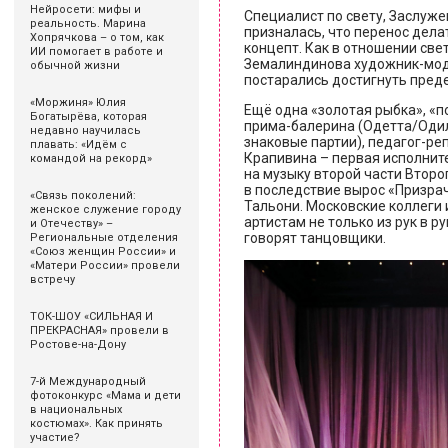
Нейросети: мифы и
Специалист по свету, Заслуж
реальность. Марина
призналась, что перенос дела
Хопрячкова – о том, как
концепт. Как в отношении свет
ИИ помогает в работе и
Земалиндинова художник-мод
обычной жизни
постарались достигнуть пред
«Моржиня» Юлия
Ещё одна «золотая рыбка», «
Богатырёва, которая
прима-балерина (Одетта/Одил
недавно научилась
знаковые партии), педагог-р
плавать: «Идём с
Крапивина – первая исполнит
командой на рекорд»
на музыку второй части Второ
в последствие вырос «Призра
«Связь поколений:
Тальони. Московские коллеги
женское служение городу
артистам не только из рук в рук
и Отечеству» –
говорят танцовщики.
Региональные отделения
«Союз женщин России» и
«Матери России» провели
встречу
ТОК-ШОУ «СИЛЬНАЯ И
ПРЕКРАСНАЯ» провели в
Ростове-на-Дону
7-й Международный
фотоконкурс «Мама и дети
в национальных
костюмах». Как принять
участие?