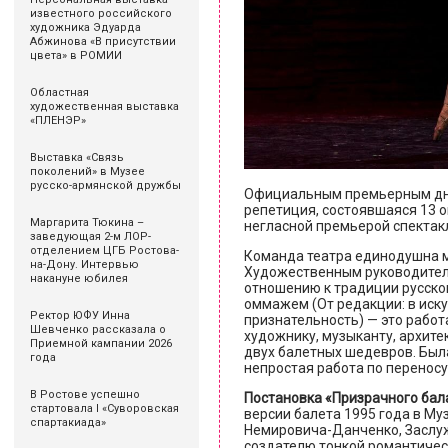
известного российского
художника Эдуарда
Абжинова «В присутствии
цвета» в РОМИИ
Областная
художественная выставка
«ПЛЕНЭР»
Выставка «Связь
поколений» в Музее
русско-армянской дружбы
Официальным премьерным дн
репетиция, состоявшаяся 13 о
Маргарита Тюкина –
негласной премьерой спектак
заведующая 2-м ЛОР-
отделением ЦГБ Ростова-
Команда театра единодушна м
на-Дону. Интервью
Художественным руководител
накануне юбилея
отношению к традиции русског
оммажем (От редакции: в иск
Ректор ЮФУ Инна
признательность) — это рабо
Шевченко рассказала о
художнику, музыканту, архите
Приемной кампании 2026
двух балетных шедевров. Был
года
непростая работа по перенос
В Ростове успешно
Постановка «Призрачного бал
стартовала I «Суворовская
версии балета 1995 года в Муз
спартакиада»
Немировича-Данченко, Заслу
создателю тонкой романтичес