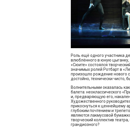
Роль ещё одного участника д
влюблённого в юную цыганку, 
«Сюите» состоялся творческий 
значимых ролей Ротбарт в «Ле
произошло рождение нового с
достойно, технически чисто, б
Волнительными оказалась как
балета: неоклассического «Пр
и, предваряющую его, накале
Художественного руководител
прикоснуться к ценнейшему ар
глубоким почтением и трепето
являются лакмусовой бумажко
творческий коллектив театра, 
грандиозного?