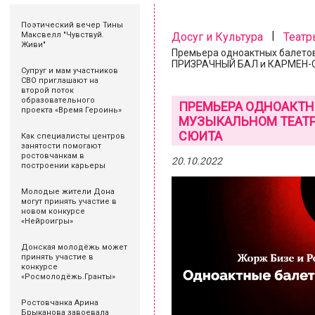
Поэтический вечер Тины
|
Максвелл "Чувствуй.
Досуг и Культура
Театр
Живи"
Премьера одноактных балетов
ПРИЗРАЧНЫЙ БАЛ и КАРМЕН
Супруг и мам участников
СВО приглашают на
второй поток
образовательного
ПРЕМЬЕРА ОДНОАКТН
проекта «Время Героинь»
МУЗЫКАЛЬНОМ ТЕАТР
СЮИТА
Как специалисты центров
занятости помогают
ростовчанкам в
20.10.2022
построении карьеры
Молодые жители Дона
могут принять участие в
новом конкурсе
«Нейроигры»
Донская молодёжь может
принять участие в
конкурсе
«Росмолодёжь.Гранты»
Ростовчанка Арина
Брыканова завоевала