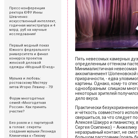
Пресс-конференция
ректора ЮФУ Инны
Шевченко:
искусственный интеллект,
годичная магистратура и 4
млрд. руб на научные
исследования!
Первый модный показ
Южного федерального
университета и финал
Пять невесомых камерных дуэ
конкурса проектов
женской деловой
определенным оттенком пастел
одежды «Модный ID-код»
Минималистичная невесомая 
аккомпанемент Шопеновской 
призрачности, - едва уловим
Музыка и любовь:
ростовскому Мастеру
картины. Однако, кому-то спе
хитов Игорю Левину ‒ 75!
однообразным: слишком много
некоторых зрителей получился 
дело вкуса.
Форум многодетных
семей «Многодетная
Практически безукоризненное
Россия». Как принять
участие?
и чёткость совместного испо
свершиться, за что следует 
Алексея Шакуро и пианистку, 
Без рояля и с партитурой
Сергея Осипенко) – Анжелику
в голове: секреты
создания музыки Леонида
неразрывный контакт, не смотр
Клиничева к «Тихому
большом расстоянии (рояль бы