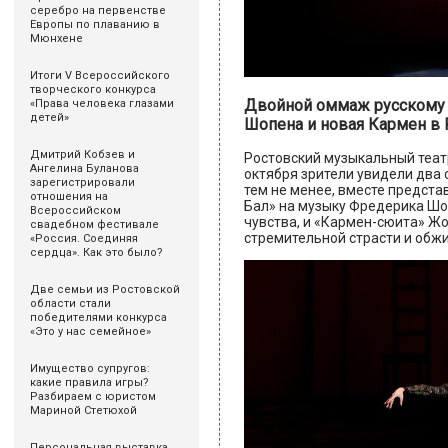
серебро на первенстве
Европы по плаванию в
Мюнхене
Итоги V Всероссийского
творческого конкурса
Двойной оммаж русскому к
«Права человека глазами
детей»
Шопена и новая Кармен в 
Дмитрий Кобзев и
Ростовский музыкальный театр
Ангелина Буланова
октября зрители увидели два 
зарегистрировали
тем не менее, вместе предст
отношения на
Бал» на музыку Фредерика Шоп
Всероссийском
чувства, и «Кармен-сюита» Ж
свадебном фестивале
стремительной страсти и обж
«Россия. Соединяя
сердца». Как это было?
Две семьи из Ростовской
области стали
победителями конкурса
«Это у нас семейное»
Имущество супругов:
какие правила игры?
Разбираем с юристом
Мариной Стетюхой
Персональная выставка