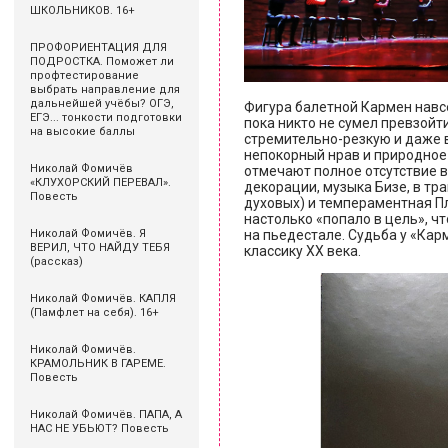
ШКОЛЬНИКОВ. 16+
ПРОФОРИЕНТАЦИЯ ДЛЯ
ПОДРОСТКА. Поможет ли
профтестирование
выбрать направление для
дальнейшей учёбы? ОГЭ,
Фигура балетной Кармен навс
ЕГЭ... тонкости подготовки
пока никто не сумел превзойт
на высокие баллы
стремительно-резкую и даже
непокорный нрав и природное
Николай Фомичёв
отмечают полное отсутствие в
«КЛУХОРСКИЙ ПЕРЕВАЛ».
декорации, музыка Бизе, в тр
Повесть
духовых) и темпераментная Пл
настолько «попало в цель», ч
на пьедестале. Судьба у «Кар
Николай Фомичёв. Я
ВЕРИЛ, ЧТО НАЙДУ ТЕБЯ
классику XX века.
(рассказ)
Николай Фомичёв. КАПЛЯ
(Памфлет на себя). 16+
Николай Фомичёв.
КРАМОЛЬНИК В ГАРЕМЕ.
Повесть
Николай Фомичёв. ПАПА, А
НАС НЕ УБЬЮТ? Повесть