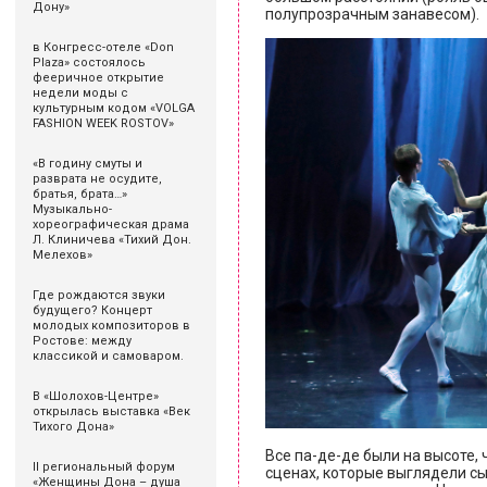
Дону»
полупрозрачным занавесом).
в Конгресс-отеле «Don
Plaza» состоялось
фееричное открытие
недели моды с
культурным кодом «VOLGA
FASHION WEEK ROSTOV»
«В годину смуты и
разврата не осудите,
братья, брата…»
Музыкально-
хореографическая драма
Л. Клиничева «Тихий Дон.
Мелехов»
Где рождаются звуки
будущего? Концерт
молодых композиторов в
Ростове: между
классикой и самоваром.
В «Шолохов-Центре»
открылась выставка «Век
Тихого Дона»
Все па-де-де были на высоте,
II региональный форум
сценах, которые выглядели с
«Женщины Дона – душа