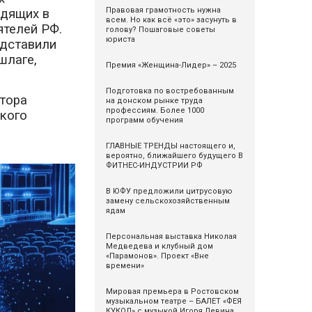
Правовая грамотность нужна
одящих в
всем. Но как всё «это» засунуть в
ятелей РФ.
голову? Пошаговые советы
юриста
едставили
шлаге,
Премия «Женщина-Лидер» – 2025
Подготовка по востребованным
тора
на донском рынке труда
профессиям. Более 1000
кого
программ обучения
ГЛАВНЫЕ ТРЕНДЫ настоящего и,
вероятно, ближайшего будущего В
ФИТНЕС-ИНДУСТРИИ РФ
В ЮФУ предложили цитрусовую
замену сельскохозяйственным
ядам
Персональная выставка Николая
Медведева и клубный дом
«Парамонов». Проект «Вне
времени»
Мировая премьера в Ростовском
музыкальном театре – БАЛЕТ «ФЕЯ
КУКОЛ» с музыкой Игоря Левина