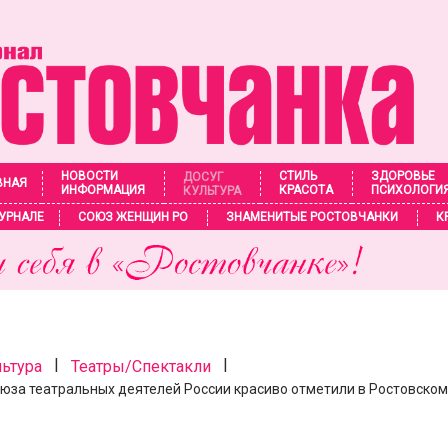
НОВОСТИ
СТИЛЬ
ЗДОРОВЬЕ
ДОСУГ
ВНАЯ
ИНФОРМАЦИЯ
КРАСОТА
ПСИХОЛОГИ
КУЛЬТУРА
УРНАЛЕ
СОЮЗ ЖЕНЩИН РО
ЗНАМЕНИТЫЕ РОСТОВЧАНКИ
К
|
|
льтура
Театры/Спектакли
оюза театральных деятелей России красиво отметили в Ростовско