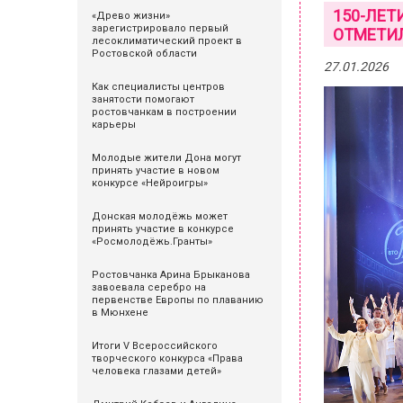
150-ЛЕТ
«Древо жизни»
зарегистрировало первый
ОТМЕТИ
лесоклиматический проект в
Ростовской области
27.01.2026
Как специалисты центров
занятости помогают
ростовчанкам в построении
карьеры
Молодые жители Дона могут
принять участие в новом
конкурсе «Нейроигры»
Донская молодёжь может
принять участие в конкурсе
«Росмолодёжь.Гранты»
Ростовчанка Арина Брыканова
завоевала серебро на
первенстве Европы по плаванию
в Мюнхене
Итоги V Всероссийского
творческого конкурса «Права
человека глазами детей»