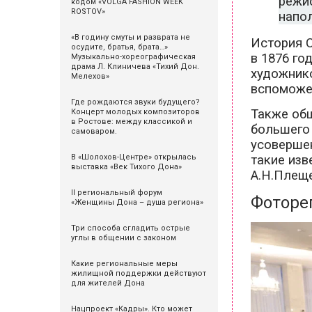
режи
кодом «VOLGA FASHION WEEK
ROSTOV»
напо
«В годину смуты и разврата не
История 
осудите, братья, брата…»
в 1876 го
Музыкально-хореографическая
драма Л. Клиничева «Тихий Дон.
художник
Мелехов»
вспоможен
Где рождаются звуки будущего?
Также об
Концерт молодых композиторов
в Ростове: между классикой и
большего 
самоваром.
усовершен
такие изв
В «Шолохов-Центре» открылась
выставка «Век Тихого Дона»
А.Н.Плеще
II региональный форум
Фоторе
«Женщины Дона – душа региона»
Три способа сгладить острые
углы в общении с законом
Какие региональные меры
жилищной поддержки действуют
для жителей Дона
Нацпроект «Кадры». Кто может