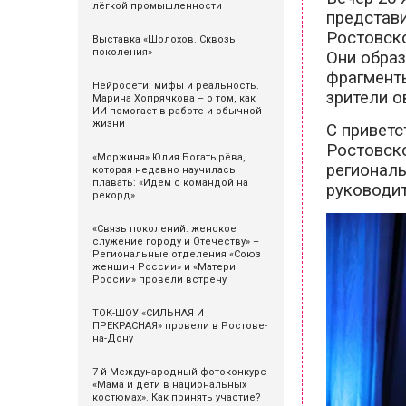
лёгкой промышленности
представи
Ростовск
Выставка «Шолохов. Сквозь
поколения»
Они образ
фрагменты
Нейросети: мифы и реальность.
зрители о
Марина Хопрячкова – о том, как
ИИ помогает в работе и обычной
жизни
С приветс
Ростовско
«Моржиня» Юлия Богатырёва,
региональ
которая недавно научилась
плавать: «Идём с командой на
руководи
рекорд»
«Связь поколений: женское
служение городу и Отечеству» –
Региональные отделения «Союз
женщин России» и «Матери
России» провели встречу
ТОК-ШОУ «СИЛЬНАЯ И
ПРЕКРАСНАЯ» провели в Ростове-
на-Дону
7-й Международный фотоконкурс
«Мама и дети в национальных
костюмах». Как принять участие?