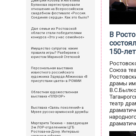
Дмитрий Кобзев и Ангелина
Буланова зарегистрировали
отношения на Всероссийском
свадебном фестивале «Россия.
Соединяя сердца». Как это было?
Две семьи из Ростовской
В Рост
области стали победителями
конкурса «Это у нас семейное»
состоя
Имущество супругов: какие
150-ле
правила игры? Разбираем с
юристом Мариной Стетюхой
Ростовско
Персональная выставка
Союза теа
известного российского
Ростовски
художника Эдуарда Абжинова «В
присутствии цвета» в РОМИИ
драмы им.
В.С.Былко
Областная художественная
Таганрогс
выставка «ПЛЕНЭР»
театр др
Выставка «Связь поколений» в
драматиче
Музее русско-армянской дружбы
народног
драматиче
Маргарита Тюкина – заведующая
2-м ЛОР-отделением ЦГБ
Ростова-на-Дону. Интервью
накануне юбилея