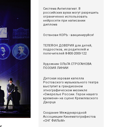
Система Антиплагиат. В
российских вузах могут разрешить
ограниченно использовать
нейросети при написании
диплома
Останови КОРЬ - вакцинируйся!
ТЕЛЕФОН ДОВЕРИЯ для детей,
подростков, их родителей и
попечителей 8-800-2000-122
Художник ОЛЬГА СТРОГАНОВА:
ПОЭЗИЯ ЛИНИИ
Детская хоровая капелла
Ростовского музыкального театра
выступит в грандиозном
этнографическом мюзикле
«Ожерелье России. Герои нашего
времени» на сцене Кремлевского
Дворца
Cоздание Международной
Ассоциации Кинематографистов
«СНГ ФИЛЬМ»
х