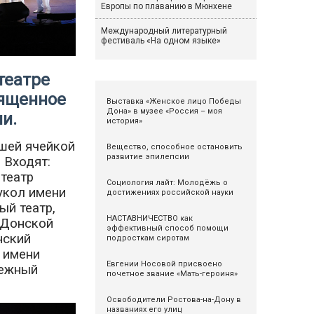
Европы по плаванию в Мюнхене
Международный литературный
фестиваль «На одном языке»
театре
вященное
Выставка «Женское лицо Победы
Дона» в музее «Россия – моя
ии.
история»
шей ячейкой
Вещество, способное остановить
развитие эпилепсии
 Входят:
театр
Социология лайт: Молодёжь о
укол имени
достижениях российской науки
ый театр,
НАСТАВНИЧЕСТВО как
, Донской
эффективный способ помощи
нский
подросткам сиротам
 имени
Евгении Носовой присвоено
дежный
почетное звание «Мать-героиня»
Освободители Ростова-на-Дону в
названиях его улиц