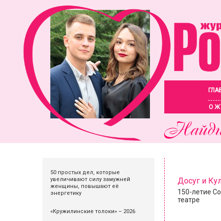
ГЛА
О Ж
50 простых дел, которые
увеличивают силу замужней
Досуг и Ку
женщины, повышают её
150-летие С
энергетику
театре
«Кружилинские толоки» – 2026