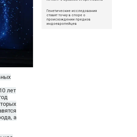
Генетические исследования
ставят точку в споре о
происхождении предков
индоевропейцев
ьных
10 лет
год
оторых
авятся
ода, а