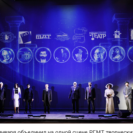
января объединил на одной сцене РГМТ творчески