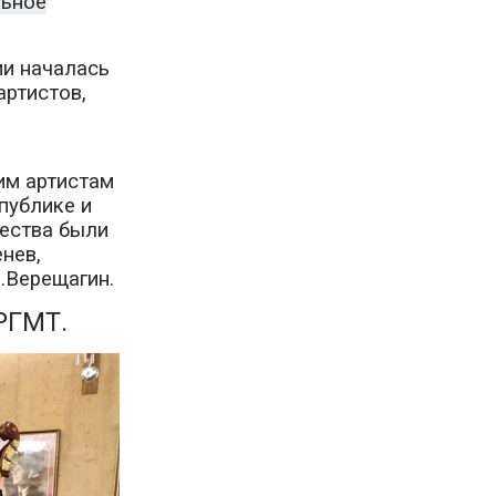
льное
и началась
артистов,
им артистам
публике и
щества были
нев,
В.Верещагин.
РГМТ.