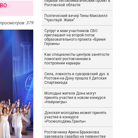
первый лесоклиматический проект в
ИВО
Ростовской области
Поэтический вечер Тины Максвелл
"Чувствуй. Живи"
просмотров: 379
Супруг и мам участников СВО
приглашают на второй поток
образовательного проекта «Время
Героинь»
Как специалисты центров занятости
помогают ростовчанкам в
построении карьеры
Сила, ловкость и суворовский дух: в
Ростове-на-Дону прошла II Детская
Спартакиада
Молодые жители Дона могут
принять участие в новом конкурсе
«Нейроигры»
Донская молодёжь может принять
участие в конкурсе
«Росмолодёжь.Гранты»
Ростовчанка Арина Брыканова
завоевала серебро на первенстве