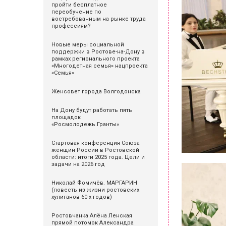
пройти бесплатное
переобучение по
востребованным на рынке труда
профессиям?
Новые меры социальной
поддержки в Ростове-на-Дону в
рамках регионального проекта
«Многодетная семья» нацпроекта
«Семья»
Женсовет города Волгодонска
На Дону будут работать пять
площадок
«Росмолодежь.Гранты»
Стартовая конференция Союза
женщин России в Ростовской
области: итоги 2025 года. Цели и
задачи на 2026 год
Николай Фомичёв. МАРГАРИН
(повесть из жизни ростовских
хулиганов 60-х годов)
Ростовчанка Алёна Ленская
прямой потомок Александра