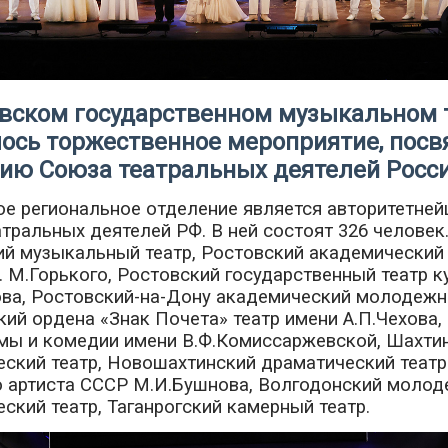
овском государственном музыкальном 
лось торжественное мероприятие, пос
тию Союза театральных деятелей Росс
е региональное отделение является авторитетней
тральных деятелей РФ. В ней состоят 326 человек.
й музыкальный театр, Ростовский академический 
 М.Горького, Ростовский государственный театр к
ва, Ростовский-на-Дону академический молодежн
кий ордена «Знак Почета» театр имени А.П.Чехова
амы и комедии имени В.Ф.Комиссаржевской, Шахти
ский театр, Новошахтинский драматический театр
о артиста СССР М.И.Бушнова, Волгодонский моло
ский театр, Таганрогский камерный театр.