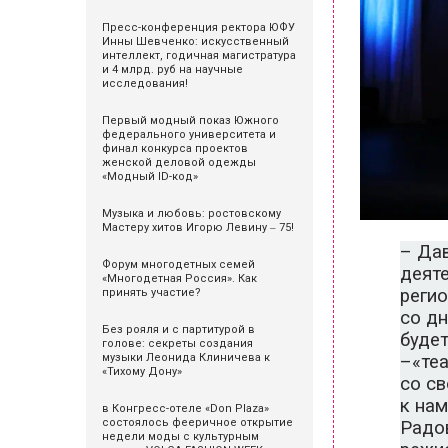
Пресс-конференция ректора ЮФУ
Инны Шевченко: искусственный
интеллект, годичная магистратура
и 4 млрд. руб на научные
исследования!
Первый модный показ Южного
федерального университета и
финал конкурса проектов
женской деловой одежды
«Модный ID-код»
Музыка и любовь: ростовскому
Мастеру хитов Игорю Левину ‒ 75!
– Дав
Форум многодетных семей
деяте
«Многодетная Россия». Как
регио
принять участие?
со дн
Без рояля и с партитурой в
буде
голове: секреты создания
–«теа
музыки Леонида Клиничева к
«Тихому Дону»
со св
к нам
в Конгресс-отеле «Don Plaza»
состоялось фееричное открытие
Радов
недели моды с культурным