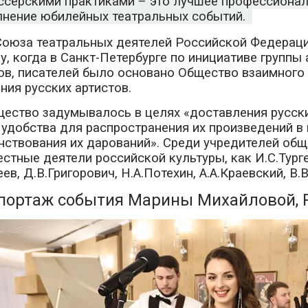
ссерскими практиками – это лучшее профессиона
лнение юбилейных театральных событий.
Союза театральных деятелей Российской Федераци
ду, когда в Санкт-Петербурге по инициативе группы 
ов, писателей было основано Общество взаимного
ия русских артистов.
щество задумывалось в целях «доставления русск
удобства для распространения их произведений в 
ствования их дарований». Среди учредителей об
естные деятели российской культуры, как И.С.Турге
ев, Д.В.Григорович, Н.А.Потехин, А.А.Краевский, В.
портаж события Марины Михайловой, 