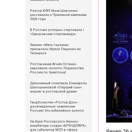
Ректор ЮФУ Инна Шевченко
рассказала о Приемной кампании
2026 года
В Ростове успешно стартовала I
«Суворовская спартакиада»
Звание «Мать‑героиня»
присвоено Ирине Пащенко из
Таганрога
Ростовчанка Агния Останко
завоевала «золото» Первенства
России по триатлону!
Дипломный спектакль Елизаветы
Шапошниковой «Старший сын»:
аншлаг в ростовской драме
Гандболистки «Ростов-Дон» -
десятикратные чемпионки
России! Это юбилейное золото!
На базе Ростовского бизнес-
инкубатора создан «БРЕНДПАРК»
для субъектов МСП в сфере
Вечер 26 