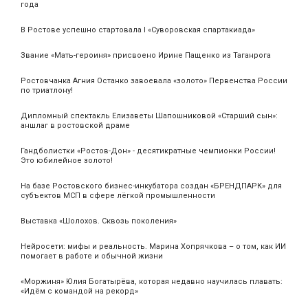
года
В Ростове успешно стартовала I «Суворовская спартакиада»
Звание «Мать‑героиня» присвоено Ирине Пащенко из Таганрога
Ростовчанка Агния Останко завоевала «золото» Первенства России
по триатлону!
Дипломный спектакль Елизаветы Шапошниковой «Старший сын»:
аншлаг в ростовской драме
Гандболистки «Ростов-Дон» - десятикратные чемпионки России!
Это юбилейное золото!
На базе Ростовского бизнес-инкубатора создан «БРЕНДПАРК» для
субъектов МСП в сфере лёгкой промышленности
Выставка «Шолохов. Сквозь поколения»
Нейросети: мифы и реальность. Марина Хопрячкова – о том, как ИИ
помогает в работе и обычной жизни
«Моржиня» Юлия Богатырёва, которая недавно научилась плавать:
«Идём с командой на рекорд»