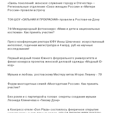
«Связь поколений: женское служение городу и Отечеству» –
Региональные отделения «Союз женщин России» и «Матери
России» провели встречу
ТОК-ШОУ «СИЛЬНАЯ И ПРЕКРАСНАЯ» провели в Ростове-на-Дону
7-й Международный фотоконкурс «Мама и дети в национальных
костюмах». Как принять участие?
Пресс-конференция ректора ЮФУ Инны Шевченко: искусственный
интеллект, годичная магистратура и 4 млрд. руб на научные
исследования!
Первый модный показ Южного федерального университета и
финал конкурса проектов женской деловой одежды «Модный ID-
код»
Музыка и любовь: ростовскому Мастеру хитов Игорю Левину ‒ 75!
Форум многодетных семей «Многодетная Россия». Как принять
участие?
Без рояля и с партитурой в голове: секреты создания музыки
Леонида Клиничева к «Тихому Дону»
в Конгресс-отеле «Don Plaza» состоялось фееричное открытие