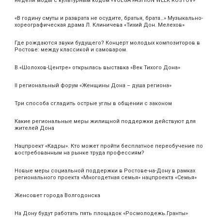
недели моды с культурным кодом «VOLGA FASHION WEEK ROSTOV»
«В годину смуты и разврата не осудите, братья, брата…» Музыкально-
хореографическая драма Л. Клиничева «Тихий Дон. Мелехов»
Где рождаются звуки будущего? Концерт молодых композиторов в
Ростове: между классикой и самоваром.
В «Шолохов-Центре» открылась выставка «Век Тихого Дона»
II региональный форум «Женщины Дона – душа региона»
Три способа сгладить острые углы в общении с законом
Какие региональные меры жилищной поддержки действуют для
жителей Дона
Нацпроект «Кадры». Кто может пройти бесплатное переобучение по
востребованным на рынке труда профессиям?
Новые меры социальной поддержки в Ростове-на-Дону в рамках
регионального проекта «Многодетная семья» нацпроекта «Семья»
Женсовет города Волгодонска
На Дону будут работать пять площадок «Росмолодежь.Гранты»