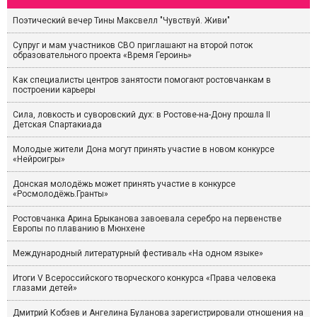
Поэтический вечер Тины Максвелл "Чувствуй. Живи"
Супруг и мам участников СВО приглашают на второй поток
образовательного проекта «Время Героинь»
Как специалисты центров занятости помогают ростовчанкам в
построении карьеры
Сила, ловкость и суворовский дух: в Ростове-на-Дону прошла II
Детская Спартакиада
Молодые жители Дона могут принять участие в новом конкурсе
«Нейроигры»
Донская молодёжь может принять участие в конкурсе
«Росмолодёжь.Гранты»
Ростовчанка Арина Брыканова завоевала серебро на первенстве
Европы по плаванию в Мюнхене
Международный литературный фестиваль «На одном языке»
Итоги V Всероссийского творческого конкурса «Права человека
глазами детей»
Дмитрий Кобзев и Ангелина Буланова зарегистрировали отношения на