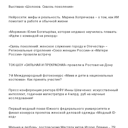
Выставка «Шолохов. Сквозь поколения»
Нейросети: мифы и реальность. Марина Хопрячкова – о том, как ИИ
помогает в работе и обычной жизни
«Моржиня» Юлия Богатырёва, которая недавно научилась плавать:
«Идём с командой на рекорд»
«Связь поколений: женское служение городу и Отечеству» –
Региональные отделения «Союз женщин России» и «Матери
России» провели встречу
ТОК-ШОУ «СИЛЬНАЯ И ПРЕКРАСНАЯ» провели в Ростове-на-Дону
7-й Международный фотоконкурс «Мама и дети в национальных
костюмах». Как принять участие?
Пресс-конференция ректора ЮФУ Инны Шевченко: искусственный
интеллект, годичная магистратура и 4 млрд. руб на научные
исследования!
Первый модный показ Южного федерального университета и
финал конкурса проектов женской деловой одежды «Модный ID-
код»
Музыка и любовь: ростовскому Мастеру хитов Игорю Левину ‒ 75!