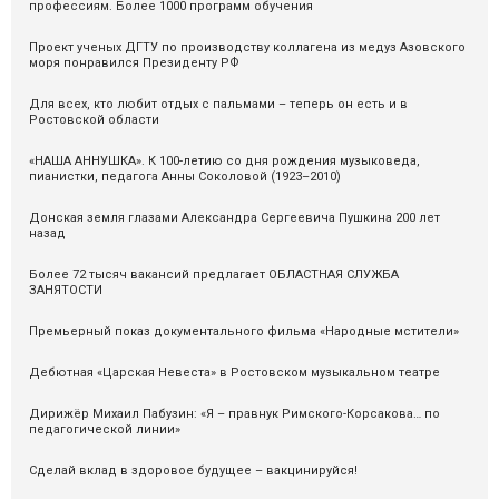
профессиям. Более 1000 программ обучения
Проект ученых ДГТУ по производству коллагена из медуз Азовского
моря понравился Президенту РФ
Для всех, кто любит отдых с пальмами – теперь он есть и в
Ростовской области
«НАША АННУШКА». К 100-летию со дня рождения музыковеда,
пианистки, педагога Анны Соколовой (1923–2010)
Донская земля глазами Александра Сергеевича Пушкина 200 лет
назад
Более 72 тысяч вакансий предлагает ОБЛАСТНАЯ СЛУЖБА
ЗАНЯТОСТИ
Премьерный показ документального фильма «Народные мстители»
Дебютная «Царская Невеста» в Ростовском музыкальном театре
Дирижёр Михаил Пабузин: «Я – правнук Римского-Корсакова… по
педагогической линии»
Сделай вклад в здоровое будущее – вакцинируйся!