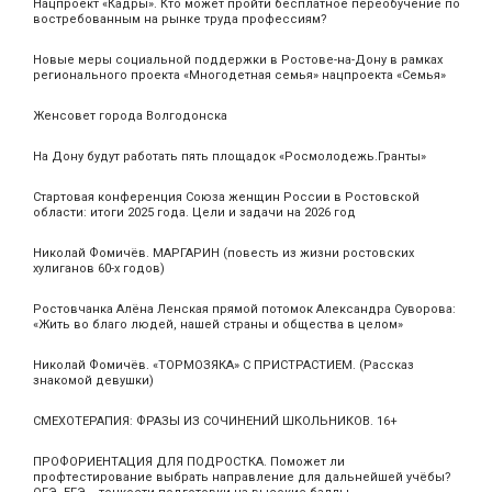
Нацпроект «Кадры». Кто может пройти бесплатное переобучение по
востребованным на рынке труда профессиям?
Новые меры социальной поддержки в Ростове-на-Дону в рамках
регионального проекта «Многодетная семья» нацпроекта «Семья»
Женсовет города Волгодонска
На Дону будут работать пять площадок «Росмолодежь.Гранты»
Стартовая конференция Союза женщин России в Ростовской
области: итоги 2025 года. Цели и задачи на 2026 год
Николай Фомичёв. МАРГАРИН (повесть из жизни ростовских
хулиганов 60-х годов)
Ростовчанка Алёна Ленская прямой потомок Александра Суворова:
«Жить во благо людей, нашей страны и общества в целом»
Николай Фомичёв. «ТОРМОЗЯКА» С ПРИСТРАСТИЕМ. (Рассказ
знакомой девушки)
СМЕХОТЕРАПИЯ: ФРАЗЫ ИЗ СОЧИНЕНИЙ ШКОЛЬНИКОВ. 16+
ПРОФОРИЕНТАЦИЯ ДЛЯ ПОДРОСТКА. Поможет ли
профтестирование выбрать направление для дальнейшей учёбы?