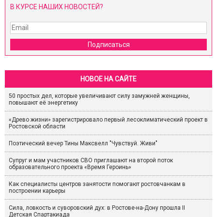
В КУРСЕ НАШИХ НОВОСТЕЙ?
Подписаться
НОВОЕ НА САЙТЕ
50 простых дел, которые увеличивают силу замужней женщины,
повышают её энергетику
«Древо жизни» зарегистрировало первый лесоклиматический проект в
Ростовской области
Поэтический вечер Тины Максвелл "Чувствуй. Живи"
Супруг и мам участников СВО приглашают на второй поток
образовательного проекта «Время Героинь»
Как специалисты центров занятости помогают ростовчанкам в
построении карьеры
Сила, ловкость и суворовский дух: в Ростове-на-Дону прошла II
Детская Спартакиада