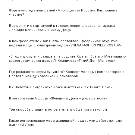
Форум многодетных семей «Многодетная Россия». Как принять
участие?
Без рояля и с партитурой в голове: секреты создания музыки
Леонида Клиничева к «Тихому Дону»
в Конгресс-отеле «Don Plaza» состоялось фееричное открытие
недели моды с культурным кодом «VOLGA FASHION WEEK ROSTOV»
«В годину смуты и разврата не осудите, братья, брата…» Музыкально-
хореографическая драма Л. Клиничева «Тихий Дон. Мелехов»
Где рождаются звуки будущего? Концерт молодых композиторов в
Ростове: между классикой и самоваром.
В «Шолохов-Центре» открылась выставка «Век Тихого Дона»
II региональный форум «Женщины Дона – душа региона»
Три способа сгладить острые углы в общении с законом
Какие региональные меры жилищной поддержки действуют для
жителей Дона