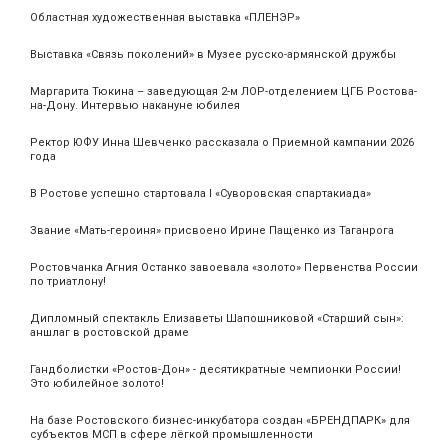
Областная художественная выставка «ПЛЕНЭР»
Выставка «Связь поколений» в Музее русско-армянской дружбы
Маргарита Тюкина – заведующая 2-м ЛОР-отделением ЦГБ Ростова-
на-Дону. Интервью накануне юбилея
Ректор ЮФУ Инна Шевченко рассказала о Приемной кампании 2026
года
В Ростове успешно стартовала I «Суворовская спартакиада»
Звание «Мать‑героиня» присвоено Ирине Пащенко из Таганрога
Ростовчанка Агния Останко завоевала «золото» Первенства России
по триатлону!
Дипломный спектакль Елизаветы Шапошниковой «Старший сын»:
аншлаг в ростовской драме
Гандболистки «Ростов-Дон» - десятикратные чемпионки России!
Это юбилейное золото!
На базе Ростовского бизнес-инкубатора создан «БРЕНДПАРК» для
субъектов МСП в сфере лёгкой промышленности