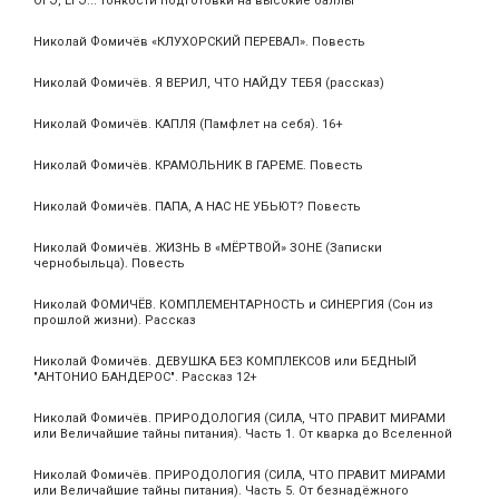
ОГЭ, ЕГЭ... тонкости подготовки на высокие баллы
Николай Фомичёв «КЛУХОРСКИЙ ПЕРЕВАЛ». Повесть
Николай Фомичёв. Я ВЕРИЛ, ЧТО НАЙДУ ТЕБЯ (рассказ)
Николай Фомичёв. КАПЛЯ (Памфлет на себя). 16+
Николай Фомичёв. КРАМОЛЬНИК В ГАРЕМЕ. Повесть
Николай Фомичёв. ПАПА, А НАС НЕ УБЬЮТ? Повесть
Николай Фомичёв. ЖИЗНЬ В «МЁРТВОЙ» ЗОНЕ (Записки
чернобыльца). Повесть
Николай ФОМИЧЁВ. КОМПЛЕМЕНТАРНОСТЬ и СИНЕРГИЯ (Сон из
прошлой жизни). Рассказ
Николай Фомичёв. ДЕВУШКА БЕЗ КОМПЛЕКСОВ или БЕДНЫЙ
"АНТОНИО БАНДЕРОС". Рассказ 12+
Николай Фомичёв. ПРИРОДОЛОГИЯ (СИЛА, ЧТО ПРАВИТ МИРАМИ
или Величайшие тайны питания). Часть 1. От кварка до Вселенной
Николай Фомичёв. ПРИРОДОЛОГИЯ (СИЛА, ЧТО ПРАВИТ МИРАМИ
или Величайшие тайны питания). Часть 5. От безнадёжного