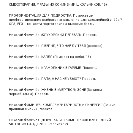
СМЕХОТЕРАПИЯ: ФРАЗЫ ИЗ СОЧИНЕНИЙ ШКОЛЬНИКОВ. 16+
ПРОФОРИЕНТАЦИЯ ДЛЯ ПОДРОСТКА. Поможет ли
профтестирование выбрать направление для дальнейшей учёбы?
ОГЭ, ЕГЭ... тонкости подготовки на высокие баллы
Николай Фомичёв «КЛУХОРСКИЙ ПЕРЕВАЛ». Повесть
Николай Фомичёв. Я ВЕРИЛ, ЧТО НАЙДУ ТЕБЯ (рассказ)
Николай Фомичёв. КАПЛЯ (Памфлет на себя). 16+
Николай Фомичёв. КРАМОЛЬНИК В ГАРЕМЕ. Повесть
Николай Фомичёв. ПАПА, А НАС НЕ УБЬЮТ? Повесть
Николай Фомичёв. ЖИЗНЬ В «МЁРТВОЙ» ЗОНЕ (Записки
чернобыльца). Повесть
Николай ФОМИЧЁВ. КОМПЛЕМЕНТАРНОСТЬ и СИНЕРГИЯ (Сон из
прошлой жизни). Рассказ
Николай Фомичёв. ДЕВУШКА БЕЗ КОМПЛЕКСОВ или БЕДНЫЙ
"АНТОНИО БАНДЕРОС". Рассказ 12+