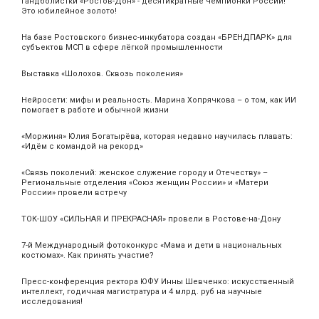
Гандболистки «Ростов-Дон» - десятикратные чемпионки России!
Это юбилейное золото!
На базе Ростовского бизнес-инкубатора создан «БРЕНДПАРК» для
субъектов МСП в сфере лёгкой промышленности
Выставка «Шолохов. Сквозь поколения»
Нейросети: мифы и реальность. Марина Хопрячкова – о том, как ИИ
помогает в работе и обычной жизни
«Моржиня» Юлия Богатырёва, которая недавно научилась плавать:
«Идём с командой на рекорд»
«Связь поколений: женское служение городу и Отечеству» –
Региональные отделения «Союз женщин России» и «Матери
России» провели встречу
ТОК-ШОУ «СИЛЬНАЯ И ПРЕКРАСНАЯ» провели в Ростове-на-Дону
7-й Международный фотоконкурс «Мама и дети в национальных
костюмах». Как принять участие?
Пресс-конференция ректора ЮФУ Инны Шевченко: искусственный
интеллект, годичная магистратура и 4 млрд. руб на научные
исследования!