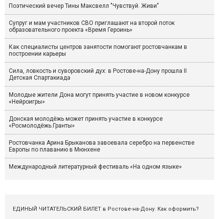
Поэтический вечер Тины Максвелл "Чувствуй. Живи"
Супруг и мам участников СВО приглашают на второй поток
образовательного проекта «Время Героинь»
Как специалисты центров занятости помогают ростовчанкам в
построении карьеры
Сила, ловкость и суворовский дух: в Ростове-на-Дону прошла II
Детская Спартакиада
Молодые жители Дона могут принять участие в новом конкурсе
«Нейроигры»
Донская молодёжь может принять участие в конкурсе
«Росмолодёжь.Гранты»
Ростовчанка Арина Брыканова завоевала серебро на первенстве
Европы по плаванию в Мюнхене
Международный литературный фестиваль «На одном языке»
ЕДИНЫЙ ЧИТАТЕЛЬСКИЙ БИЛЕТ в Ростове-на-Дону. Как оформить?