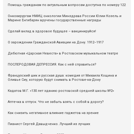
Помощь гражданам по актуальным вопросам доступна по номеру 122
Онкохирургам НМИЦ онкологии Минздрава России Юлии Козель и
Марине Енгибарян вручены государственные награды
Сделай вклад в здоровое будущее – вакцинируйся!
О зарождении Гражданской Авиации на Дону. 1912–1917
Дебютная «Царская Невеста» в Ростовском музыкальном театре
ПОСЛЕРОДОВАЯ ДЕПРЕССИЯ. Как с ней справиться?
Французский шик и русская душа: комедия от Михаила Кощина и
Оливье Сиу, которую будут снимать в Ростове-на-Дону
Кадатов М.Г. «130 лет зданию ростовской средней школы №2»
Аптечка в отпуск. Что не забыть взять с собой в дорогу?
Как снизить негативное влияние гаджетов на зрение
Пианист Сергей Давыдченко. Лучший из лучших