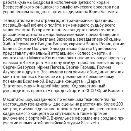
работа Кузьмы Бодрова в исполнении детского хора и
Всероссийского юношеского симфонического оркестра под
управлением народного артиста, дирижёра Юрия Башмета.
Телезрителей всей страны ждёт грандиозный праздник,
посвящённый юбилею полёта, изменившего судьбу всего
человечества. В торжественном концерте примут участие
российские артисты с мировыми именами: прима-балерина
Большого театра Светлана Захарова, звезды оперной сцены
Хибла Герзмава и Богдан Волков, скрипач Вадим Репин, артист
балета Сергей Полунин. Звезды цирка братья Суанбековы
представят уникальный аттракцион «Колесо смерти», а
канатоходец Максим Кагин совершит впечатляющую прогулку
на высоте 45 метров. На сцену выйдут прославленные актеры:
Сергей Безруков, Ирина Пегова, Сергей Гармаш, Полина
Агуреева и другие. Все номера программы объединят вечная
мечта человека о Космосе и стремление к бесконечному
познанию Вселенной. Ведущие концерта – Дарья
Златопольская и Андрей Малахов. Художественный
руководитель проекта – народный артист СССР Юрий Башмет.
Масштабы шоу, созданного по новейшим технологиям, по-
настоящему грандиозны: две сцены на расстоянии более 200
метров, съёмки с десятков телекамер и дронов, репортажные
кадры самого концерта со спутников, а также прямое
включение с борта МКС. Визуальное оформление создано при
участии знаменитой российской студии Sila sveta.