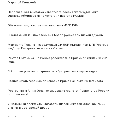
Мариной Стетюхой
Персональная выставка известного российского художника
Эдуарда Абжинова «В присутствии цвета» в РОМИИ
Областная художественная выставка «ПЛЕНЭР»
Выставка «Связь поколений» в Музее русско-армянской дружбы
Маргарита Тюкина – заведующая 2-м ЛОР-отделением ЦГБ Ростова-
на-Дону. Интервью накануне юбилея
Ректор ЮФУ Инна Шевченко рассказала о Приемной кампании 2026
года
В Ростове успешно стартовала I «Суворовская спартакиада»
Звание «Мать‑героиня» присвоено Ирине Пащенко из Таганрога
Ростовчанка Агния Останко завоевала «золото» Первенства России
по триатлону!
Дипломный спектакль Елизаветы Шапошниковой «Старший сын»:
аншлаг в ростовской драме