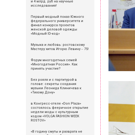
и 4 млрд. руб на научные
исследования!
Первый модный показ Южного
федерального университета и
финал конкурса проектов
женской деловой одежды
«Модный ID-код»
Музыка и любовь: ростовскому
Мастеру хитов Игорю Левину ‒ 75!
Форум многодетных семей
«Многодетная Россия». Как
принять участие?
Без рояля и с партитурой в
голове: секреты создания
музыки Леонида Клиничева к
«Тихому Дону»
в Конгресс-отеле «Don Plaza»
состоялось фееричное открытие
недели моды с культурным
кодом «VOLGA FASHION WEEK
ROSTOV»
«В годину смуты и разврата не