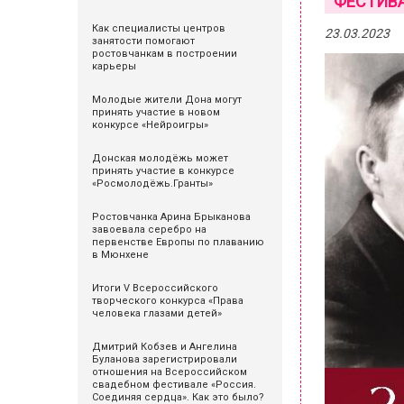
ФЕСТИВА
Как специалисты центров
23.03.2023
занятости помогают
ростовчанкам в построении
карьеры
Молодые жители Дона могут
принять участие в новом
конкурсе «Нейроигры»
Донская молодёжь может
принять участие в конкурсе
«Росмолодёжь.Гранты»
Ростовчанка Арина Брыканова
завоевала серебро на
первенстве Европы по плаванию
в Мюнхене
Итоги V Всероссийского
творческого конкурса «Права
человека глазами детей»
Дмитрий Кобзев и Ангелина
Буланова зарегистрировали
отношения на Всероссийском
свадебном фестивале «Россия.
Соединяя сердца». Как это было?