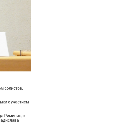
ем солистов,
зыки с участием
а Римини», с
ладислава