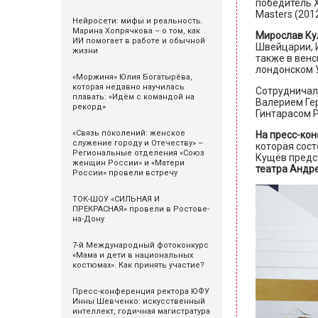
победитель X
Masters (201
Нейросети: мифы и реальность.
Марина Хопрячкова – о том, как
Мирослав Ку
ИИ помогает в работе и обычной
Швейцарии, И
жизни
также в вен
лондонском У
«Моржиня» Юлия Богатырёва,
которая недавно научилась
Сотрудничал
плавать: «Идём с командой на
Валерием Ге
рекорд»
Гинтарасом 
«Связь поколений: женское
На пресс-ко
служение городу и Отечеству» –
которая сос
Региональные отделения «Союз
Кущёв предс
женщин России» и «Матери
театра Андр
России» провели встречу
ТОК-ШОУ «СИЛЬНАЯ И
ПРЕКРАСНАЯ» провели в Ростове-
на-Дону
7-й Международный фотоконкурс
«Мама и дети в национальных
костюмах». Как принять участие?
Пресс-конференция ректора ЮФУ
Инны Шевченко: искусственный
интеллект, годичная магистратура