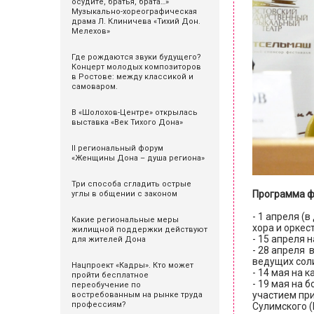
осудите, братья, брата…»
Музыкально-хореографическая
драма Л. Клиничева «Тихий Дон.
Мелехов»
Где рождаются звуки будущего?
Концерт молодых композиторов
в Ростове: между классикой и
самоваром.
В «Шолохов-Центре» открылась
выставка «Век Тихого Дона»
II региональный форум
«Женщины Дона – душа региона»
Три способа сгладить острые
Программа ф
углы в общении с законом
- 1 апреля (
Какие региональные меры
хора и оркес
жилищной поддержки действуют
- 15 апреля 
для жителей Дона
- 28 апреля 
ведущих соли
Нацпроект «Кадры». Кто может
- 14 мая на 
пройти бесплатное
- 19 мая на 
переобучение по
участием пр
востребованным на рынке труда
профессиям?
Сулимского 