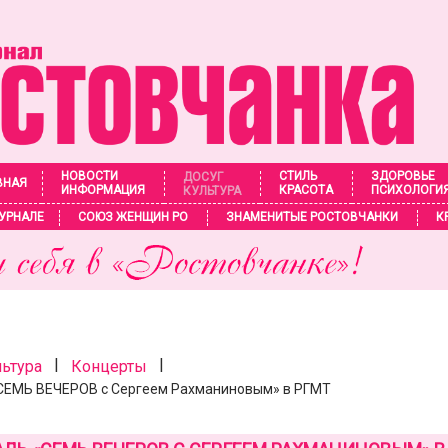
НОВОСТИ
СТИЛЬ
ЗДОРОВЬЕ
ДОСУГ
ВНАЯ
ИНФОРМАЦИЯ
КРАСОТА
ПСИХОЛОГИ
КУЛЬТУРА
УРНАЛЕ
СОЮЗ ЖЕНЩИН РО
ЗНАМЕНИТЫЕ РОСТОВЧАНКИ
К
|
|
льтура
Концерты
СЕМЬ ВЕЧЕРОВ с Сергеем Рахманиновым» в РГМТ