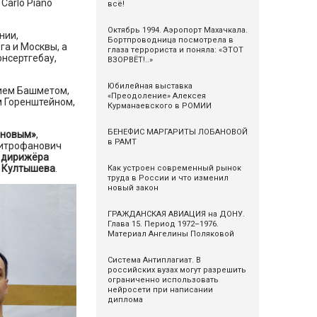
Carlo Piano
всё!
Октябрь 1994. Аэропорт Махачкала.
нии,
Бортпроводница посмотрела в
га и Москвы, а
глаза террориста и поняла: «ЭТОТ
нсертгебау,
ВЗОРВЁТ!..»
Юбилейная выставка
ием Башметом,
«Преодоление» Алексея
 Горенштейном,
Курманаевского в РОМИИ
БЕНЕФИС МАРГАРИТЫ ЛОБАНОВОЙ
иновым»
,
в РАМТ
Митрофанович
 дирижёра
 Култышева
.
Как устроен современный рынок
труда в России и что изменил
новый закон
ГРАЖДАНСКАЯ АВИАЦИЯ на ДОНУ.
Глава 15. Период 1972–1976.
Материал Ангелины Поляковой
Система Антиплагиат. В
российских вузах могут разрешить
ограниченно использовать
нейросети при написании
диплома