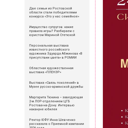
Две семьи из Ростовской
области стали победителями
конкурса «Это у нас семейное»
Имущество супругов: какие
правила игры? Разбираем с
юристом Мариной Стетюхой
Персональная выставка
известного российского
художника Эдуарда Абжинова «В
присутствии цвета» в РОМИИ
Областная художественная
выставка «ПЛЕНЭР»
Выставка «Связь поколений» в
Музее русско-армянской дружбы
Маргарита Тюкина – заведующая
2-м ЛОР-отделением ЦГБ
Ростова-на-Дону. Интервью
накануне юбилея
Ректор ЮФУ Инна Шевченко
рассказала о Приемной кампании
2026 года