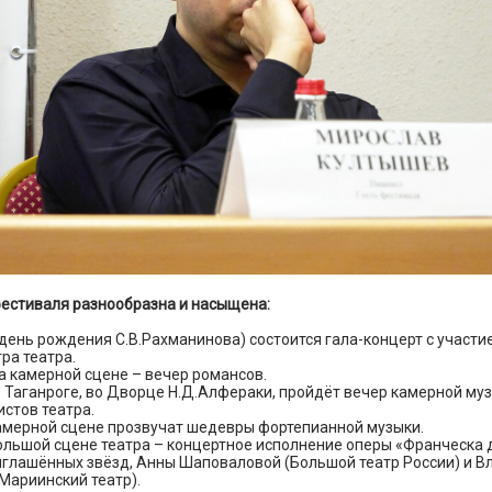
естиваля разнообразна и насыщена:
в день рождения С.В.Рахманинова) состоится гала-концерт с участи
тра театра.
на камерной сцене – вечер романсов.
в Таганроге, во Дворце Н.Д.Алфераки, пройдёт вечер камерной му
стов театра.
камерной сцене прозвучат шедевры фортепианной музыки.
большой сцене театра – концертное исполнение оперы «Франческа д
иглашённых звёзд, Анны Шаповаловой (Большой театр России) и В
(Мариинский театр).