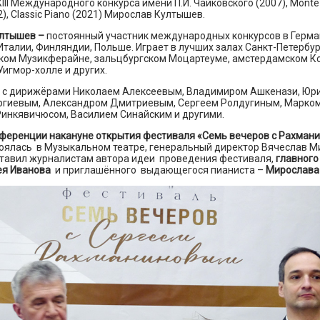
III Международного конкурса имени П.И. Чайковского (2007), Monte 
2), Classic Piano (2021) Мирослав Култышев.
лтышев –
постоянный участник международных конкурсов в Герма
талии, Финляндии, Польше. Играет в лучших залах Санкт-Петербур
ском Музикферайне, зальцбургском Моцартеуме, амстердамском Ко
игмор-холле и других.
 с дирижёрами Николаем Алексеевым, Владимиром Ашкенази, Юр
ргиевым, Александром Дмитриевым, Сергеем Ролдугиным, Марком
Ринкявичюсом, Василием Синайским и другими.
нференции накануне открытия фестиваля «Семь вечеров с Рахман
тоялась в Музыкальном театре, генеральный директор Вячеслав 
тавил журналистам автора идеи проведения фестиваля,
главного
ея Иванова
и приглашённого выдающегося пианиста –
Мирослава