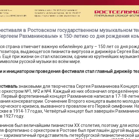
естиваля в Ростовском государственном музыкальном те
Сергеем Рахманиновым» к 150-летию со дня рождения ком
вся страна отмечает важную юбилейную дату – 150 лет со дня рож
мпозитора, выдающегося пианиста-виртуоза и дирижёра Сергея Ва
 Ещё при жизни он стал классиком, одним из крупнейших музыкан
символом русской музыки во всём мире.
и и инициатором проведения фестиваля стал главный дирижёр те
естиваль
знаковыми для творчества Сергея Рахманинова Концерт
 оркестром №1, №2 и №4. Каждый из них обозначил определённую 
 Первый фортепианный концерт Рахманинов написал в 17-18-летне
ания консерватории. Сочинение Второго концерта вывело молодог
орческого кризиса, вызванного провалом его Первой симфонии. Н
скве в 1914-17 годах, Четвёртый концерт был завершён Рахманин
в 1927 году.
анинов был величайшим пианистом ХХ столетия, поэтому для испо
ля фортепиано с оркестром в Ростове был приглашён другой выд
 – харизматичный представитель петербургской пианистической ш