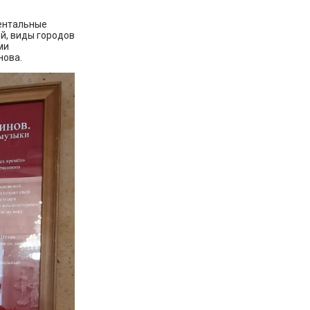
ментальные
й, виды городов
ми
нова.