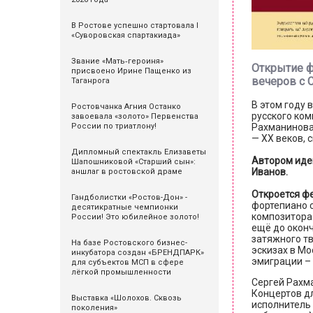
В Ростове успешно стартовала I
«Суворовская спартакиада»
Звание «Мать‑героиня»
Открытие ф
присвоено Ирине Пащенко из
вечеров с 
Таганрога
В этом году 
Ростовчанка Агния Останко
русского ко
завоевала «золото» Первенства
Рахманинова.
России по триатлону!
— XX веков, 
Дипломный спектакль Елизаветы
Автором иде
Шапошниковой «Старший сын»:
Иванов.
аншлаг в ростовской драме
Откроется ф
Гандболистки «Ростов-Дон» -
фортепиано с
десятикратные чемпионки
композитора.
России! Это юбилейное золото!
ещё до оконч
затяжного тв
На базе Ростовского бизнес-
эскизах в Мо
инкубатора создан «БРЕНДПАРК»
эмиграции – 
для субъектов МСП в сфере
лёгкой промышленности
Сергей Рахм
Концертов д
Выставка «Шолохов. Сквозь
исполнитель
поколения»