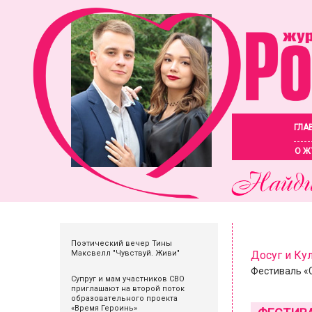
ГЛА
О Ж
Поэтический вечер Тины
Максвелл "Чувствуй. Живи"
Досуг и Ку
Фестиваль «
Супруг и мам участников СВО
приглашают на второй поток
образовательного проекта
«Время Героинь»