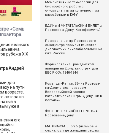
Мемристивные технологии для
биоморфного робота с
очувствленными конечностями
разработали в ЮФУ
ЕДИНЫЙ ЧИТАТЕЛЬСКИЙ БИЛЕТ в
атре «Семь
Ростове-на-Дону. Как оформить?
позитора.
Референс-центр Ростовского
дения великого
онкоцентра повысит качество
сильевича
диагностики онкозаболеваний на
юге России
тов рубежа XIX
Формирование Гражданской
атра Андрей
авиации на Дону, как структуры
ВВС РККА. 1940-1944
ами для
Команда «Ратник 85» из Ростова-
веху на пути
на-Дону стала призером
м возрасте,
Всероссийской военно-
патриотической игры «Девушки в
о автора из
погонах»
ачатый в
овым уже в
ФОТОПРОЕКТ «ЖЁНЫ ГЕРОЕВ» в
Ростове-на-Дону
лнения его
ающийся
МАТРИАРХАТ. Топ 5 фильмов и
колы,
сериалов, где женщины решают