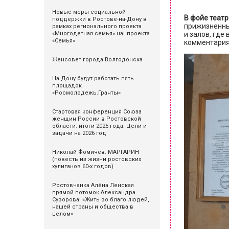
Новые меры социальной
В фойе теат
поддержки в Ростове-на-Дону в
прижизненны
рамках регионального проекта
«Многодетная семья» нацпроекта
и залов, гд
«Семья»
комментария
Женсовет города Волгодонска
На Дону будут работать пять
площадок
«Росмолодежь.Гранты»
Стартовая конференция Союза
женщин России в Ростовской
области: итоги 2025 года. Цели и
задачи на 2026 год
Николай Фомичёв. МАРГАРИН
(повесть из жизни ростовских
хулиганов 60-х годов)
Ростовчанка Алёна Ленская
прямой потомок Александра
Суворова: «Жить во благо людей,
нашей страны и общества в
целом»