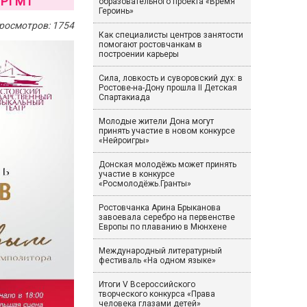
 РГМТ
образовательного проекта «Время
Героинь»
росмотров: 1754
Как специалисты центров занятости
помогают ростовчанкам в
построении карьеры
Сила, ловкость и суворовский дух: в
Ростове-на-Дону прошла II Детская
Спартакиада
Молодые жители Дона могут
принять участие в новом конкурсе
«Нейроигры»
Донская молодёжь может принять
участие в конкурсе
«Росмолодёжь.Гранты»
Ростовчанка Арина Брыканова
завоевала серебро на первенстве
Европы по плаванию в Мюнхене
Международный литературный
фестиваль «На одном языке»
Итоги V Всероссийского
творческого конкурса «Права
человека глазами детей»