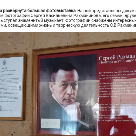
ра развёрнута большая фотовыставка
. На ней представлены доку
е фотографии Сергея Васильевича Рахманинова, его семьи, друзе
е выступал знаменитый музыкант. Фотографии снабжены интересны
ми, освещающими жизнь и творческую деятельность С.В.Рахмани