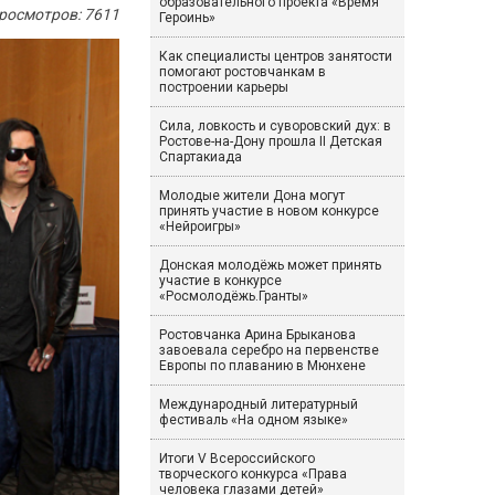
образовательного проекта «Время
росмотров: 7611
Героинь»
Как специалисты центров занятости
помогают ростовчанкам в
построении карьеры
Сила, ловкость и суворовский дух: в
Ростове-на-Дону прошла II Детская
Спартакиада
Молодые жители Дона могут
принять участие в новом конкурсе
«Нейроигры»
Донская молодёжь может принять
участие в конкурсе
«Росмолодёжь.Гранты»
Ростовчанка Арина Брыканова
завоевала серебро на первенстве
Европы по плаванию в Мюнхене
Международный литературный
фестиваль «На одном языке»
Итоги V Всероссийского
творческого конкурса «Права
человека глазами детей»