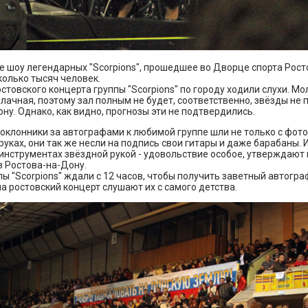
 шоу легендарных "Scorpions", прошедшее во Дворце спорта Рост
олько тысяч человек.
стовского концерта группы "Scorpions" по городу ходили слухи. Мо
лачная, поэтому зал полным не будет, соответственно, звёзды не 
ну. Однако, как видно, прогнозы эти не подтвердились.
оклонники за автографами к любимой группе шли не только с фот
руках, они так же несли на подпись свои гитары и даже барабаны. 
инструментах звёздной рукой - удовольствие особое, утверждают
з Ростова-на-Дону.
ы "Scorpions" ждали с 12 часов, чтобы получить заветный автогра
 ростовский концерт слушают их с самого детства.