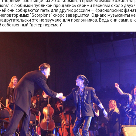
творений, состоящая из 20 альбомов, в прямом смысле ожила на 
pions" с любимой публикой прощались своими песнями около двух 
ней они собираются петь для других россиян – Красноярских фана
неповторимых "Scorpions" скоро завершится. Однако музыканты н
 надругательски это не звучало для поклонников. Ведь они сами, в 
 собственный "ветер перемен".