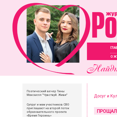
ГЛА
О Ж
Поэтический вечер Тины
Максвелл "Чувствуй. Живи"
Досуг и Ку
Супруг и мам участников СВО
приглашают на второй поток
ПРОЩАЛ
образовательного проекта
«Время Героинь»