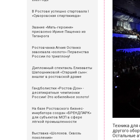
В Ростове успешно стартовала I
«Суворовская спартакиада»
Звание «Мать‑героиня»
присвоено Ирине Пащенко из
Таганрога
Ростовчанка Агния Останко
завоевала «золото» Первенства
России по триатлону!
Дипломный спектакль Елизаветы
Шапошниковой «Старший сын»:
аншлаг в ростовской драме
Гандболистки «Ростов-Дон» -
десятикратные чемпионки
России! Это юбилейное золото!
На базе Ростовского бизнес-
инкубатора создан «БРЕНДПАРК»
для субъектов МСП в сфере
лёгкой промышленности
Техника для 
другого обор
Выставка «Шолохов. Сквозь
Остальные ат
поколения»