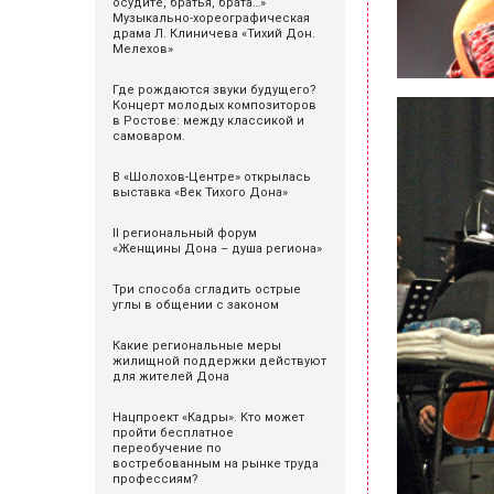
осудите, братья, брата…»
Музыкально-хореографическая
драма Л. Клиничева «Тихий Дон.
Мелехов»
Где рождаются звуки будущего?
Концерт молодых композиторов
в Ростове: между классикой и
самоваром.
В «Шолохов-Центре» открылась
выставка «Век Тихого Дона»
II региональный форум
«Женщины Дона – душа региона»
Три способа сгладить острые
углы в общении с законом
Какие региональные меры
жилищной поддержки действуют
для жителей Дона
Нацпроект «Кадры». Кто может
пройти бесплатное
переобучение по
востребованным на рынке труда
профессиям?