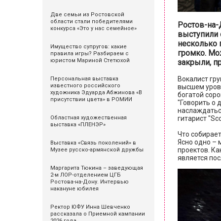
Две семьи из Ростовской
области стали победителями
Ростов-на-
конкурса «Это у нас семейное»
выступили 
несколько 
Имущество супругов: какие
громко. Мож
правила игры? Разбираем с
юристом Мариной Стетюхой
закрыли, п
Вокалист гру
Персональная выставка
известного российского
высшем уровн
художника Эдуарда Абжинова «В
богатой соро
присутствии цвета» в РОМИИ
"Говорить о 
наслаждаться
Областная художественная
гитарист "Sco
выставка «ПЛЕНЭР»
Что собирает
Ясно одно – 
Выставка «Связь поколений» в
проектов. Ка
Музее русско-армянской дружбы
является по
Маргарита Тюкина – заведующая
2-м ЛОР-отделением ЦГБ
Ростова-на-Дону. Интервью
накануне юбилея
Ректор ЮФУ Инна Шевченко
рассказала о Приемной кампании
2026 года