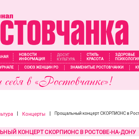
НОВОСТИ
СТИЛЬ
ЗДОРОВЬЕ
ДОСУГ
ВНАЯ
ИНФОРМАЦИЯ
КРАСОТА
ПСИХОЛОГИ
КУЛЬТУРА
УРНАЛЕ
СОЮЗ ЖЕНЩИН РО
ЗНАМЕНИТЫЕ РОСТОВЧАНКИ
К
|
|
Прощальный концерт СКОРПИОНС в Рос
льтура
Концерты
ЬНЫЙ КОНЦЕРТ СКОРПИОНС В РОСТОВЕ-НА-ДОНУ