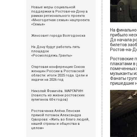
Новые меры социальной
поддержки в Ростове-на-Дону в
рамках регионального проекта
«Многодетная семья» нацпроекта
«Семья»
На финальное
прибыло неск
Женсовет города Волгодонска
До начала ро
билетов заоб
На Дону будут работать пять
Ростов-на-До
площадок
«Росмолодежь.Гранты»
Ростовские п
плакатами в 
Стартовая конференция Союза
помеченных 
женщин России в Ростовской
музыканты и
области: итоги 2025 года. Цели и
Фанаты групп
задачи на 2026 год
пришедшие на
Николай Фомичёв. МАРГАРИН
(повесть из жизни ростовских
хулиганов 60-х годов)
Ростовчанка Алёна Ленская
прямой потомок Александра
Суворова: «Жить во благо людей,
нашей страны и общества в
целом»