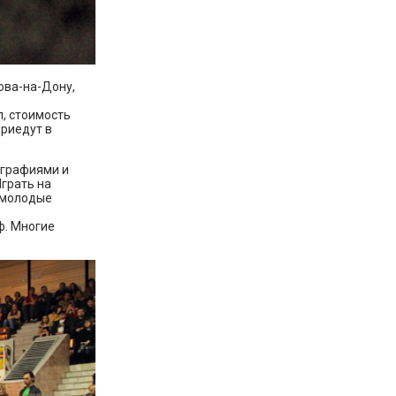
ова-на-Дону,
л, стоимость
приедут в
ографиями и
Играть на
 молодые
ф. Многие