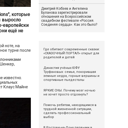
Дмитрий Кобзев и Ангелина
Буланова зарегистрировали
ons", которые
отношения на Всероссийском
ы выросло
свадебном фестивале «Россия.
Соединяя сердца». Как это было?
по-европейски
 они ещё не
й ноте, на
Где обитают современные сказки:
ное турне после
«СКАЗОЧНЫЙ ПОРТАЛ» открыт для
родителей и детей
оклонниками
 Шенкер,
Династия учёных ЮФУ
Труфановых: семья, покорившая
земные недра, горные вершины и
е известно.
спортивные пьедесталы
оциальных
ист Клаус Майне
ЯРКИЕ СНЫ. Почему мозг ночью
не хочет просто отдохнуть?
Помочь ребятам, находящимся в
трудной жизненной ситуации,
сделать профессиональный
выбор
В Ростове-на-Дону первыми в