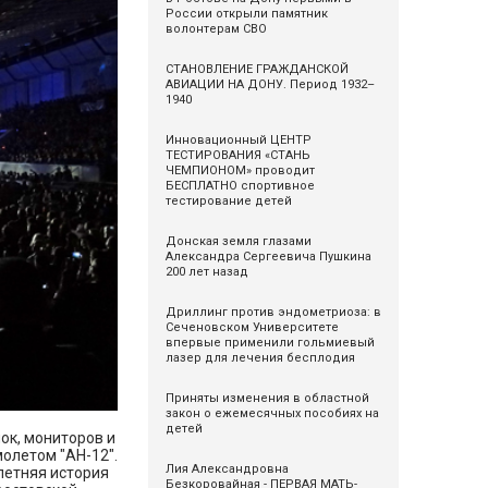
России открыли памятник
волонтерам СВО
СТАНОВЛЕНИЕ ГРАЖДАНСКОЙ
АВИАЦИИ НА ДОНУ. Период 1932–
1940
Инновационный ЦЕНТР
ТЕСТИРОВАНИЯ «СТАНЬ
ЧЕМПИОНОМ» проводит
БЕСПЛАТНО спортивное
тестирование детей
Донская земля глазами
Александра Сергеевича Пушкина
200 лет назад
Дриллинг против эндометриоза: в
Сеченовском Университете
впервые применили гольмиевый
лазер для лечения бесплодия
Приняты изменения в областной
закон о ежемесячных пособиях на
детей
ок, мониторов и
молетом "АН-12".
Лия Александровна
летняя история
Безкоровайная - ПЕРВАЯ МАТЬ-