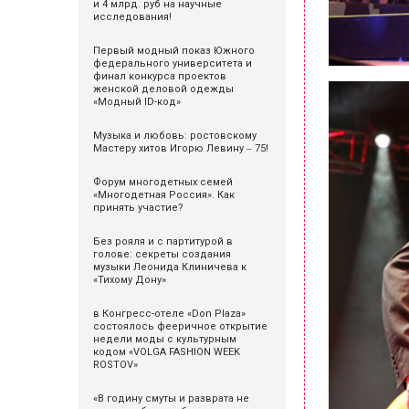
и 4 млрд. руб на научные
исследования!
Первый модный показ Южного
федерального университета и
финал конкурса проектов
женской деловой одежды
«Модный ID-код»
Музыка и любовь: ростовскому
Мастеру хитов Игорю Левину ‒ 75!
Форум многодетных семей
«Многодетная Россия». Как
принять участие?
Без рояля и с партитурой в
голове: секреты создания
музыки Леонида Клиничева к
«Тихому Дону»
в Конгресс-отеле «Don Plaza»
состоялось фееричное открытие
недели моды с культурным
кодом «VOLGA FASHION WEEK
ROSTOV»
«В годину смуты и разврата не