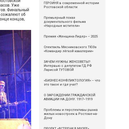
ростовской
ГЕРОИНЯ в современной истории
часов. Уже
Ростовской области
тов. Финальный
е сожалеют об
Премьерный показ
конце концов,
документального фильма
«Народные мстители»
Премия «Женщина-Лидер» – 2025
Спектакль Мясниковского ТЮЗа
«Командир лёгкой кавалерии»
ЗАЧЕМ НУЖНЫ ЖЕНСОВЕТЫ?
Интервью с депутатом ГД РФ
Ларисой ТУТОВОЙ
«БИЗНЕС-КОНФЛИКТОЛОГИЯ» – что
это такое и где учат?
О ЗАРОЖДЕНИИ ГРАЖДАНСКОЙ
АВИАЦИИ НА ДОНУ. 1917–1919
Проблемы и перспективы рынка
жилых новостроек в Ростове-на-
Дону
ПРОЕКТ «ВСТРЕЧИ В МУЗЕЕ».