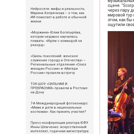
музыкальных 
сцене. "Scor
Нейросети: мифы и реальность.
через пару д
Марина Хопрячкова – о том, как
мировой тур 
ИИ помогает в работе и обычной
этом, как бы
жизни
ощутили свой
«Моржиня» Юлия Богатырёва,
которая недавно научилась
плавать: «Идём с командой на
рекорд»
«Связь поколений: женское
служение городу и Отечеству» –
Региональные отделения «Союз
женщин России» и «Матери
России» провели встречу
ТОК-ШОУ «СИЛЬНАЯ И
ПРЕКРАСНАЯ» провели в Ростове-
на-Дону
7-й Международный фотоконкурс
«Мама и дети в национальных
костюмах». Как принять участие?
Пресс-конференция ректора ЮФУ
Инны Шевченко: искусственный
интеллект, годичная магистратура