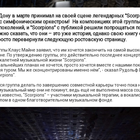
Дону в марте принимал на своей сцене легендарных "Scorpi
с симфоническим оркестром! На композициях этой групп
поколений, и "Scorpions" с публикой решили попрощаться 
но сказать, что они – это уже история, однако свою книгу
росто перевернули следующую ростовскую страницу.
ппы Клаус Майне заявил, что им хочется закончить на самой высоко
е. По утверждению группы, это действительно последнее концерт
калетней музыкальной жизни "Scorpions".
дальнейших планах не хочется, просто хочется вместе с нашими п
 туром. Мы же сконцентрированы именно нём", - сказал Рудольф
rpions".
ся группа делать по завершению совместной карьеры точно пока н
музыкальный мир они не покинут, ведь ещё не выполнена масса с
к известно, "Scorpions" – участники музыкальной терапии, а вокал
слом в одном благотворительном музыкальном фонде.