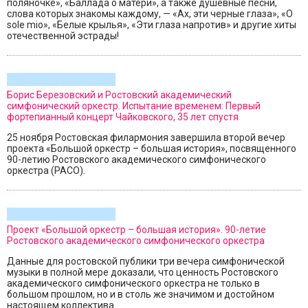
поляночке», «Баллада о матери», а также душевные песни,
слова которых знакомы каждому, — «Ах, эти черные глаза», «O
sole mio», «Белые крылья», «Эти глаза напротив» и другие хиты
отечественной эстрады!
Борис Березовский и Ростовский академический
симфонический оркестр. Испытание временем: Первый
фортепианный концерт Чайковского, 35 лет спустя
25 ноября Ростовская филармония завершила второй вечер
проекта «Большой оркестр – большая история», посвященного
90-летию Ростовского академического симфонического
оркестра (РАСО).
Проект «Большой оркестр – большая история». 90-летие
Ростовского академического симфонического оркестра
Данные для ростовской публики три вечера симфонической
музыки в полной мере доказали, что ценность Ростовского
академического симфонического оркестра не только в
большом прошлом, но и в столь же значимом и достойном
настоящем коллектива.