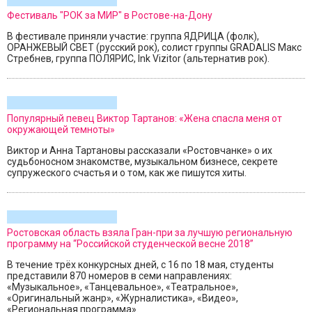
Фестиваль "РОК за МИР" в Ростове-на-Дону
В фестивале приняли участие: группа ЯДРИЦА (фолк),
ОРАНЖЕВЫЙ СВЕТ (русский рок), солист группы GRADALIS Макс
Стребнев, группа ПОЛЯРИС, Ink Vizitor (альтернатив рок).
Популярный певец Виктор Тартанов: «Жена спасла меня от
окружающей темноты»
Виктор и Анна Тартановы рассказали «Ростовчанке» о их
судьбоносном знакомстве, музыкальном бизнесе, секрете
супружеского счастья и о том, как же пишутся хиты.
Ростовская область взяла Гран-при за лучшую региональную
программу на “Российской студенческой весне 2018”
В течение трёх конкурсных дней, с 16 по 18 мая, студенты
представили 870 номеров в семи направлениях:
«Музыкальное», «Танцевальное», «Театральное»,
«Оригинальный жанр», «Журналистика», «Видео»,
«Региональная программа».