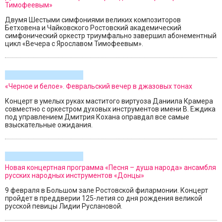
Тимофеевым»
Двумя Шестыми симфониями великих композиторов
Бетховена и Чайковского Ростовский академический
симфонический оркестр триумфально завершил абонементный
цикл «Вечера с Ярославом Тимофеевым».
«Черное и белое». Февральский вечер в джазовых тонах
Концерт в умелых руках маститого виртуоза Даниила Крамера
совместно с оркестром духовых инструментов имени В. Еждика
под управлением Дмитрия Кохана оправдал все самые
взыскательные ожидания.
Новая концертная программа «Песня – душа народа» ансамбля
русских народных инструментов «Донцы»
9 февраля в Большом зале Ростовской филармонии. Концерт
пройдет в преддверии 125-летия со дня рождения великой
русской певицы Лидии Руслановой.