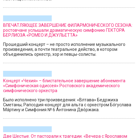
ВПЕЧАТЛЯЮЩЕЕ ЗАВЕРШЕНИЕ ФИЛАРМОНИЧЕСКОГО СЕЗОНА:
ростовчане услышали драматическую симфонию ГЕКТОРА
БЕРЛИОЗА «РОМЕО И ДЖУЛЬЕТТА»
Прошедший концерт – не просто исполнение музыкального
произведения, а почти театральное действо, в котором
объединились оркестр, хор и певцы-солисты.
Концерт «Чехия» – блистательное завершение абонемента
«Симфоническая одиссея» Ростовского академического
симфонического оркестра
Было исполнено три произведения: «Влтава» Бедржиха
Сметаны, Рапсодия-концерт для альта с оркестром Бóгуслава
Мáртину и Симфония № 6 Áнтонина Двóржака.
Две Шестые. От пасторали к трагедии. «Вечера с Ярославом