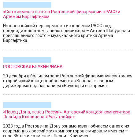
«Сон в зимнюю ночь» в Ростовской филармонии с РАСО и
Артёмом Варгафтиком
Интереснейший перформанс в исполнении РАСО под
предводительством Главного дирижера – Антона Шабурова и
приглашенного гостя – музыкального критика Артема
Варгафтика.
РОСТОВСКАЯ БРУКНЕРИАНА
20 декабря в большом зале Ростовской филармонии состоялся
второй яркий концерт абонемента «Вечера с главным
дирижером» под названием «Брукнер и его время».
«Певец Дона, певец России». Авторский концерт композитора
Леонида Клиничева «Русь-тройка»
2023 год в Ростове-на-Дону ознаменован юбилеем одного из
современных российских композиторов с мировым именем –
своё 85-летие отмечает Леонид Клиничев.