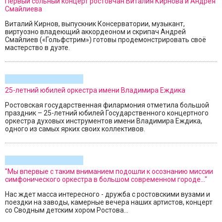
Первый сольный концерт ростовчан Виталия Кирнова и Андрея
Смайлиева
Виталий Кирнов, выпускник Консерватории, музыкант,
виртуозно владеющий аккордеоном и скрипач Андрей
Смайлиев («Гольфстрим») готовы продемонстрировать своё
мастерство в дуэте.
25-летний юбилей оркестра имени Владимира Еждика
Ростовская государственная филармония отметила большой
праздник – 25-летний юбилей Государственного концертного
оркестра духовых инструментов имени Владимира Еждика,
одного из самых ярких своих коллективов.
"Мы впервые с таким вниманием подошли к осознанию миссии
симфонического оркестра в большом современном городе..."
Нас ждет масса интересного - дружба с ростовскими вузами и
поездки на заводы, камерные вечера наших артистов, концерт
со Сводным детским хором Ростова...