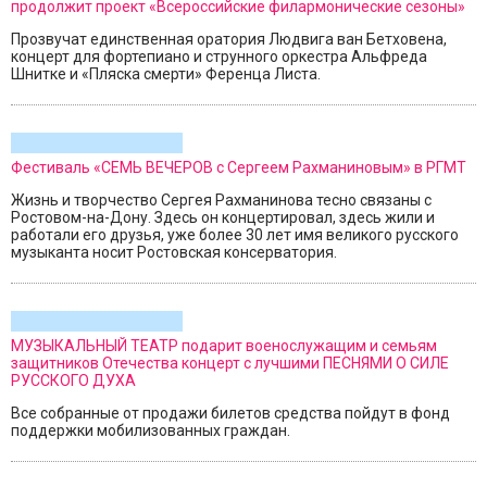
продолжит проект «Всероссийские филармонические сезоны»
Прозвучат единственная оратория Людвига ван Бетховена,
концерт для фортепиано и струнного оркестра Альфреда
Шнитке и «Пляска смерти» Ференца Листа.
Фестиваль «СЕМЬ ВЕЧЕРОВ с Сергеем Рахманиновым» в РГМТ
Жизнь и творчество Сергея Рахманинова тесно связаны с
Ростовом-на-Дону. Здесь он концертировал, здесь жили и
работали его друзья, уже более 30 лет имя великого русского
музыканта носит Ростовская консерватория.
МУЗЫКАЛЬНЫЙ ТЕАТР подарит военослужащим и семьям
защитников Отечества концерт с лучшими ПЕСНЯМИ О СИЛЕ
РУССКОГО ДУХА
Все собранные от продажи билетов средства пойдут в фонд
поддержки мобилизованных граждан.