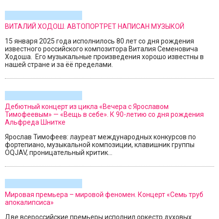
ВИТАЛИЙ ХОДОШ. АВТОПОРТРЕТ НАПИСАН МУЗЫКОЙ
15 января 2025 года исполнилось 80 лет со дня рождения
известного российского композитора Виталия Семеновича
Ходоша. Его музыкальные произведения хорошо известны в
нашей стране и за ёё пределами.
Дебютный концерт из цикла «Вечера с Ярославом
Тимофеевым» — «Вещь в себе». К 90-летию со дня рождения
Альфреда Шнитке
Ярослав Тимофеев: лауреат международных конкурсов по
фортепиано, музыкальной композиции, клавишник группы
OQJAV, проницательный критик...
Мировая премьера – мировой феномен. Концерт «Семь труб
апокалипсиса»
Две всероссийские премьеры исполнил оркестр духовых