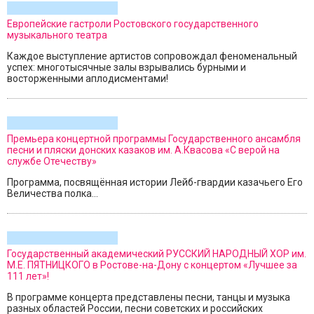
Европейские гастроли Ростовского государственного
музыкального театра
Каждое выступление артистов сопровождал феноменальный
успех: многотысячные залы взрывались бурными и
восторженными аплодисментами!
Премьера концертной программы Государственного ансамбля
песни и пляски донских казаков им. А.Квасова «С верой на
службе Отечеству»
Программа, посвящённая истории Лейб-гвардии казачьего Его
Величества полка...
Государственный академический РУССКИЙ НАРОДНЫЙ ХОР им.
М.Е. ПЯТНИЦКОГО в Ростове-на-Дону с концертом «Лучшее за
111 лет»!
В программе концерта представлены песни, танцы и музыка
разных областей России, песни советских и российских