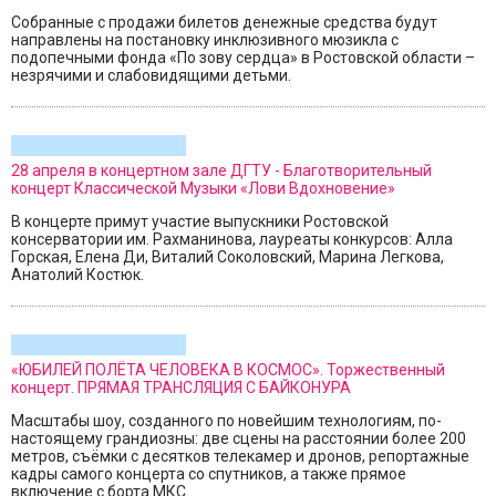
Собранные с продажи билетов денежные средства будут
направлены на постановку инклюзивного мюзикла с
подопечными фонда «По зову сердца» в Ростовской области –
незрячими и слабовидящими детьми.
28 апреля в концертном зале ДГТУ - Благотворительный
концерт Классической Музыки «Лови Вдохновение»
В концерте примут участие выпускники Ростовской
консерватории им. Рахманинова, лауреаты конкурсов: Алла
Горская, Елена Ди, Виталий Соколовский, Марина Легкова,
Анатолий Костюк.
«ЮБИЛЕЙ ПОЛЁТА ЧЕЛОВЕКА В КОСМОС». Торжественный
концерт. ПРЯМАЯ ТРАНСЛЯЦИЯ С БАЙКОНУРА
Масштабы шоу, созданного по новейшим технологиям, по-
настоящему грандиозны: две сцены на расстоянии более 200
метров, съёмки с десятков телекамер и дронов, репортажные
кадры самого концерта со спутников, а также прямое
включение с борта МКС.