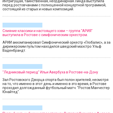
Интригущая, таинственная, неординарная Линда выступила
перед ростовчанами с полноценной концертной программой,
состоящей из старых и новых композиций.
Слияние классики и настоящего хэви – группа "АРИЯ"
выступила в Ростове с симфоническим оркестром.
АРИИ аккомпанировал Симфонический оркестр «Глобалис», а за
дирижерским пультом находился шведский маэстро Ульф
Ваденбрандт.
"Ледниковый период" Ильи Авербуха в Ростове-на-Дону
Зал Ростовского Дворца спорта был полон зрителей, несмотря
на то, что именно в этот день и именно в это время, в Ростове
проходил долгожданный футбольный матч: "Ростов:Maнчecтep
Юнaйтeд".