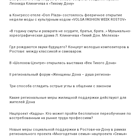
Леонида Клиничева к «Тихому Дону»
в Конгресс-отеле «Don Plaza» состоялось фееричное открытие
недели моды с культурным кодом «VOLGA FASHION WEEK ROSTOV»
«В годину смуты и разврата не осудите, братья, брата…» Музыкально-
хореографическая драма Л. Клиничева «Тихий Дон. Мелехов»
Где рождаются звуки будущего? Концерт молодых композиторов в
Ростове: между классикой и самоваром.
В «Шолохов-Центре» открылась выставка «Век Тихого Дона»
II региональный форум «Женщины Дона – душа региона»
Три способа сгладить острые углы в общении с законом
Какие региональные меры жилищной поддержки действуют для
жителей Дона
Нацпроект «Кадры». Кто может пройти бесплатное переобучение по
востребованным на рынке труда профессиям?
Новые меры социальной поддержки в Ростове-на-Дону в рамках
регионального проекта «Многодетная семья» нацпроекта «Семья»