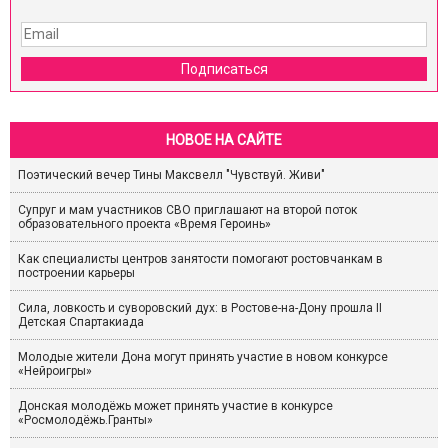
Подписаться
НОВОЕ НА САЙТЕ
Поэтический вечер Тины Максвелл "Чувствуй. Живи"
Супруг и мам участников СВО приглашают на второй поток
образовательного проекта «Время Героинь»
Как специалисты центров занятости помогают ростовчанкам в
построении карьеры
Сила, ловкость и суворовский дух: в Ростове-на-Дону прошла II
Детская Спартакиада
Молодые жители Дона могут принять участие в новом конкурсе
«Нейроигры»
Донская молодёжь может принять участие в конкурсе
«Росмолодёжь.Гранты»