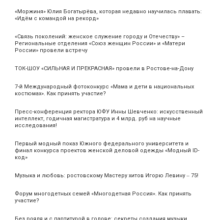
«Моржиня» Юлия Богатырёва, которая недавно научилась плавать:
«Идём с командой на рекорд»
«Связь поколений: женское служение городу и Отечеству» –
Региональные отделения «Союз женщин России» и «Матери
России» провели встречу
ТОК-ШОУ «СИЛЬНАЯ И ПРЕКРАСНАЯ» провели в Ростове-на-Дону
7-й Международный фотоконкурс «Мама и дети в национальных
костюмах». Как принять участие?
Пресс-конференция ректора ЮФУ Инны Шевченко: искусственный
интеллект, годичная магистратура и 4 млрд. руб на научные
исследования!
Первый модный показ Южного федерального университета и
финал конкурса проектов женской деловой одежды «Модный ID-
код»
Музыка и любовь: ростовскому Мастеру хитов Игорю Левину ‒ 75!
Форум многодетных семей «Многодетная Россия». Как принять
участие?
Без рояля и с партитурой в голове: секреты создания музыки