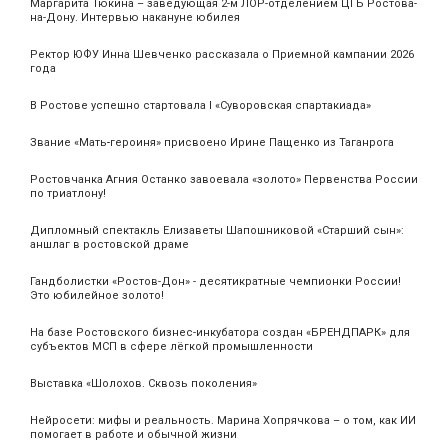
Маргарита Тюкина – заведующая 2-м ЛОР-отделением ЦГБ Ростова-
на-Дону. Интервью накануне юбилея
Ректор ЮФУ Инна Шевченко рассказала о Приемной кампании 2026
года
В Ростове успешно стартовала I «Суворовская спартакиада»
Звание «Мать‑героиня» присвоено Ирине Пащенко из Таганрога
Ростовчанка Агния Останко завоевала «золото» Первенства России
по триатлону!
Дипломный спектакль Елизаветы Шапошниковой «Старший сын»:
аншлаг в ростовской драме
Гандболистки «Ростов-Дон» - десятикратные чемпионки России!
Это юбилейное золото!
На базе Ростовского бизнес-инкубатора создан «БРЕНДПАРК» для
субъектов МСП в сфере лёгкой промышленности
Выставка «Шолохов. Сквозь поколения»
Нейросети: мифы и реальность. Марина Хопрячкова – о том, как ИИ
помогает в работе и обычной жизни