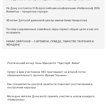
На Дону состоится IV Всероссийская конференция «Нейроконф 2026:
Аниматор – продюсер города»
30-летие Детской джазовой школы имени Кима Назаретова
Почему современные семейные пары теряют общие цели и как это
исправить
НИКАС САФРОНОВ – О ВРЕМЕНИ, ПРАВДЕ, ТАИНСТВЕ ТВОРЕНИЯ И
ЖЕНЩИНЕ
Поэтический вечер Тины Максвелл "Чувствуй. Живи"
Супруг и мам участников СВО приглашают на второй поток
образовательного проекта «Время Героинь»
Как специалисты центров занятости помогают ростовчанкам в
построении карьеры
Молодые жители Дона могут принять участие в новом конкурсе
«Нейроигры»