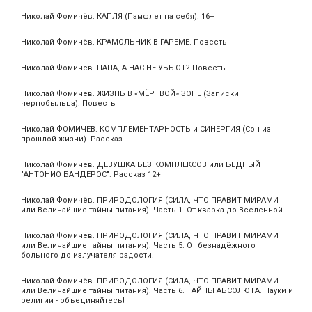
Николай Фомичёв. КАПЛЯ (Памфлет на себя). 16+
Николай Фомичёв. КРАМОЛЬНИК В ГАРЕМЕ. Повесть
Николай Фомичёв. ПАПА, А НАС НЕ УБЬЮТ? Повесть
Николай Фомичёв. ЖИЗНЬ В «МЁРТВОЙ» ЗОНЕ (Записки
чернобыльца). Повесть
Николай ФОМИЧЁВ. КОМПЛЕМЕНТАРНОСТЬ и СИНЕРГИЯ (Сон из
прошлой жизни). Рассказ
Николай Фомичёв. ДЕВУШКА БЕЗ КОМПЛЕКСОВ или БЕДНЫЙ
"АНТОНИО БАНДЕРОС". Рассказ 12+
Николай Фомичёв. ПРИРОДОЛОГИЯ (СИЛА, ЧТО ПРАВИТ МИРАМИ
или Величайшие тайны питания). Часть 1. От кварка до Вселенной
Николай Фомичёв. ПРИРОДОЛОГИЯ (СИЛА, ЧТО ПРАВИТ МИРАМИ
или Величайшие тайны питания). Часть 5. От безнадёжного
больного до излучателя радости.
Николай Фомичёв. ПРИРОДОЛОГИЯ (СИЛА, ЧТО ПРАВИТ МИРАМИ
или Величайшие тайны питания). Часть 6. ТАЙНЫ АБСОЛЮТА. Науки и
религии - объединяйтесь!