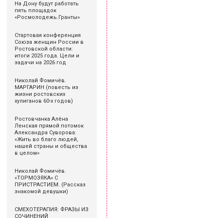
На Дону будут работать
пять площадок
«Росмолодежь.Гранты»
Стартовая конференция
Союза женщин России в
Ростовской области:
итоги 2025 года. Цели и
задачи на 2026 год
Николай Фомичёв.
МАРГАРИН (повесть из
жизни ростовских
хулиганов 60-х годов)
Ростовчанка Алёна
Ленская прямой потомок
Александра Суворова:
«Жить во благо людей,
нашей страны и общества
в целом»
Николай Фомичёв.
«ТОРМОЗЯКА» С
ПРИСТРАСТИЕМ. (Рассказ
знакомой девушки)
СМЕХОТЕРАПИЯ: ФРАЗЫ ИЗ
СОЧИНЕНИЙ