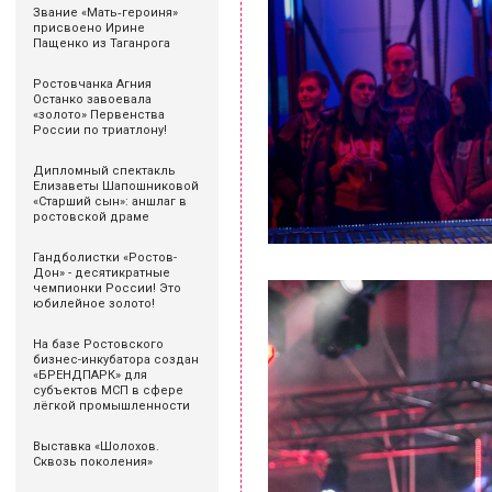
Звание «Мать‑героиня»
присвоено Ирине
Пащенко из Таганрога
Ростовчанка Агния
Останко завоевала
«золото» Первенства
России по триатлону!
Дипломный спектакль
Елизаветы Шапошниковой
«Старший сын»: аншлаг в
ростовской драме
Гандболистки «Ростов-
Дон» - десятикратные
чемпионки России! Это
юбилейное золото!
На базе Ростовского
бизнес-инкубатора создан
«БРЕНДПАРК» для
субъектов МСП в сфере
лёгкой промышленности
Выставка «Шолохов.
Сквозь поколения»