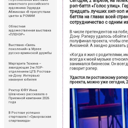
Сегодня, 2 апреля, на тел
известного российского
рэп-баттл «Голос улиц». Г
художника Эдуарда
тридцать лучших хип-хоп и
Абжинова «В присутствии
баттла на глазах всей стра
цвета» в РОМИИ
сотрудничество с одним и
Областная
художественная выставка
В числе претендентов на побед
«ПЛЕНЭР»
Дону. Рэперу удалось обойти 
полуфинал проекта, чтобы спе
Анохиной. А заодно доказать 
Выставка «Связь
поколений» в Музее
русско-армянской дружбы
«Когда я жил с родителями, и
всегда к моей музыке относилс
занимался бизнесом. Он всегд
Маргарита Тюкина –
заведующая 2-м ЛОР-
говорит рэпер.
отделением ЦГБ Ростова-
на-Дону. Интервью
Удастся ли ростовскому рэпер
накануне юбилея
проекта, можно уже сегодня, 2
Ректор ЮФУ Инна
Шевченко рассказала о
Приемной кампании 2026
года
В Ростове успешно
стартовала I «Суворовская
спартакиада»