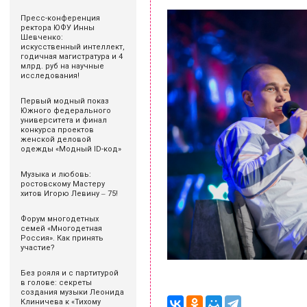
Пресс-конференция
ректора ЮФУ Инны
Шевченко:
искусственный интеллект,
годичная магистратура и 4
млрд. руб на научные
исследования!
Первый модный показ
Южного федерального
университета и финал
конкурса проектов
женской деловой
одежды «Модный ID-код»
Музыка и любовь:
ростовскому Мастеру
хитов Игорю Левину ‒ 75!
Форум многодетных
семей «Многодетная
Россия». Как принять
участие?
Без рояля и с партитурой
в голове: секреты
создания музыки Леонида
Клиничева к «Тихому