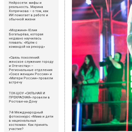
Нейросети: мифы и
реальность. Марина
Хопрячкова – о том, как
ИИ помогает в работе и
обычной жизни
«Моржиня» Юлия
Богатырёва, которая
недавно научилась
плавать: «Идём с
командой на рекорд»
«Связь поколений:
женское служение городу
и Отечеству» –
Региональные отделения
«Союз женщин России» и
«Матери России» провели
встречу
ТОК-ШОУ «СИЛЬНАЯ И
ПРЕКРАСНАЯ» провели в
Ростове-на-Дону
7-й Международный
фотоконкурс «Мама и дети
в национальных
костюмах». Как принять
участие?