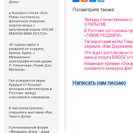
Дону»
Посмотрите также:
в Конгресс-отеле «Don
Plaza» состоялось
Звёзды отечественного
фееричное открытие
ОТКРЫТИЕ
недели моды с
культурным кодом «VOLGA
В Ростове состоялась п
FASHION WEEK ROSTOV»
«ТИХИЕ ПОДВИГИ»
Таганрогский актёр Пав
«В годину смуты и
сериале «Как Деревянк
разврата не осудите,
Что ждёт ростовчан и г
братья, брата…»
кино и спорта BRIDGE of
Музыкально-
хореографическая драма
Номинант премии «Оскар
Л. Клиничева «Тихий Дон.
основного конкурса фес
Мелехов»
Где рождаются звуки
Написать нам письмо
будущего? Концерт
молодых композиторов в
Ростове: между
классикой и самоваром.
В «Шолохов-Центре»
открылась выставка «Век
Тихого Дона»
II региональный форум
«Женщины Дона – душа