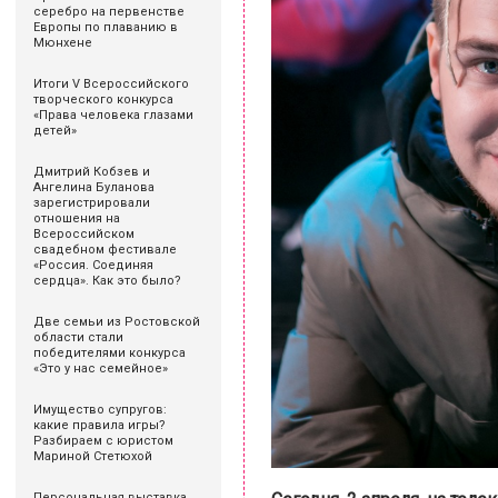
серебро на первенстве
Европы по плаванию в
Мюнхене
Итоги V Всероссийского
творческого конкурса
«Права человека глазами
детей»
Дмитрий Кобзев и
Ангелина Буланова
зарегистрировали
отношения на
Всероссийском
свадебном фестивале
«Россия. Соединяя
сердца». Как это было?
Две семьи из Ростовской
области стали
победителями конкурса
«Это у нас семейное»
Имущество супругов:
какие правила игры?
Разбираем с юристом
Мариной Стетюхой
Персональная выставка