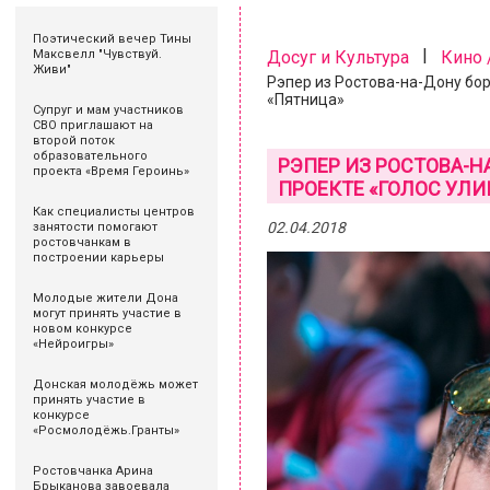
Поэтический вечер Тины
|
Максвелл "Чувствуй.
Досуг и Культура
Кино 
Живи"
Рэпер из Ростова-на-Дону боре
«Пятница»
Супруг и мам участников
СВО приглашают на
второй поток
образовательного
РЭПЕР ИЗ РОСТОВА-Н
проекта «Время Героинь»
ПРОЕКТЕ «ГОЛОС УЛИ
Как специалисты центров
02.04.2018
занятости помогают
ростовчанкам в
построении карьеры
Молодые жители Дона
могут принять участие в
новом конкурсе
«Нейроигры»
Донская молодёжь может
принять участие в
конкурсе
«Росмолодёжь.Гранты»
Ростовчанка Арина
Брыканова завоевала